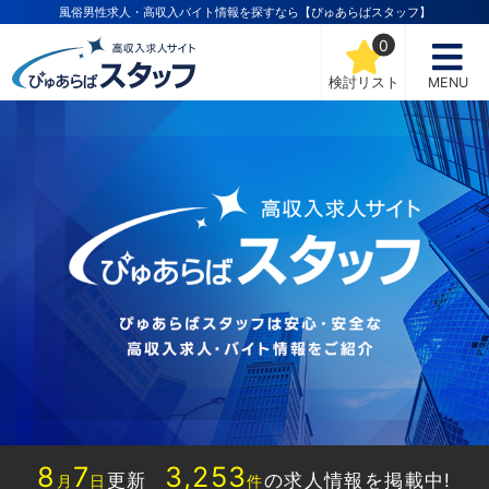
風俗男性求人・高収入バイト情報を探すなら【ぴゅあらばスタッフ】
0
検討リスト
MENU
8
7
3,253
更新
の求人情報を掲載中!
月
日
件