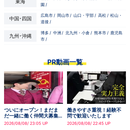
東海
園
/
広島市
/
岡山市
/
山口・宇部
/
高松
/
松山・
中国･四国
道後
/
博多
/
中洲
/
北九州・小倉
/
熊本市
/
鹿児島
九州･沖縄
市
/
PR動画一覧
ついにオープン！まだま
働きやすさ重視！経験不
だ一緒に働く仲間大募集
問で歓迎いたします
中です！
2026/08/08/ 23:05 UP
2026/08/08/ 22:45 UP