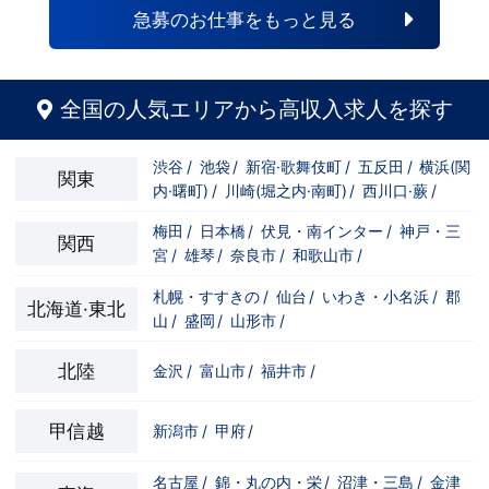
急募のお仕事をもっと見る
全国の人気エリアから高収入求人を探す
渋谷
/
池袋
/
新宿·歌舞伎町
/
五反田
/
横浜(関
関東
内·曙町)
/
川崎(堀之内·南町)
/
西川口·蕨
/
梅田
/
日本橋
/
伏見・南インター
/
神戸・三
関西
宮
/
雄琴
/
奈良市
/
和歌山市
/
札幌・すすきの
/
仙台
/
いわき・小名浜
/
郡
北海道·東北
山
/
盛岡
/
山形市
/
北陸
金沢
/
富山市
/
福井市
/
甲信越
新潟市
/
甲府
/
名古屋
/
錦・丸の内・栄
/
沼津・三島
/
金津