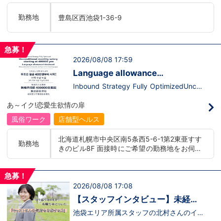
います。ココは自分にも当てはまる！で十
て、上が詰まってて空き枠が無い…全然役
分なんです。まずは応募して、面接時にあ
職者になれない(´;ω;｀)なんて経験はあり
勤務地
豊島区西池袋1-36-9
なたの想いを聞かせてください。その後、
ませんか？？当グループは年功序列ではな
私たちの想いを説明させていただきます。
く実力主義です。頑張り次第でいくらでも
その話の中で共感できるか/出来ないかだ
店長や幹部枠への昇格が可能なんです！力
と思います。ご応募お待ちしておりま
のある方には必要な席をしっかりご用意で
急募！
す！！
きる環境ですのでご安心ください。実際に
2026/08/08 17:59
入社後、最短で8ヶ月で店長になった先輩
もいます。その先輩のあとにアナタも続き
Language allowance
ませんか！？勿論、男性だけではなく女性
introduced/推出語言津貼
も活躍中。ハピネスグループ初の女性店長
Inbound Strategy Fully OptimizedUncon
だって目指せます。ハピネスグループはナ
ditional monthly salary starting at 400,0
イトレジャー業界だからといって一般大手
00 yenLanguage allowance introduced
あ～イク!恋愛生欲情の扉
企業様に引けを取らない体制で取り組んで
More preferential for those who are fluen
いる会社です。そのため、誰もが安心して
t in 3 or more languages인바운드 대책 철
風俗ワーク
店舗型ヘルス
入社・勤務のできる環境なのです。それで
저 공략무조건 월급 40만엔부터 시작!어
もまだ不安だな…と思う方は是非オフィシ
학 수당 도입3개 국어 이상 가능자 우대 徹
北海道札幌市中央区南5条西5-6-1第2東亜すす
ャルサイトをご覧下さい。
底的入站策略無條件月薪 400,000 日圓起
勤務地
きのビル8F 面接時にご希望の勤務地をお伺い
【https://happiness-group.biz/】※お手
推出語言津貼能說至少三種語言者優先
数ですがコピー＆ペーストしてURLを開い
し、配属店舗を決定いたします。 入社後の転
ていただければです。応募に迷ってる方や
勤についても希望を考慮いたします。 ■土浦
他社と比較検討中など。そのような時は1
急募！
エリア：茨城県土浦市桜町 ・JR常磐線土浦駅
回サイトを見ていただければ何か変わるか
2026/08/08 17:08
■横浜エリア：神奈川県横浜市中区 ・京急線
もしれません。アナタからのご連絡お待ち
黄金町駅、日ノ出町駅 ・市営地下鉄阪東橋
しております。
【スタッフインタビュー】未経験
駅、伊勢佐木長者町駅 ・JR横浜線関内駅 ■札
で飛び込んだスタッフが語る職場
池袋エリア所属スタッフの北村さんのイン
幌エリア：北海道札幌市 地下鉄南北線すすき
タビュー動画を公開しました。「怖い人い