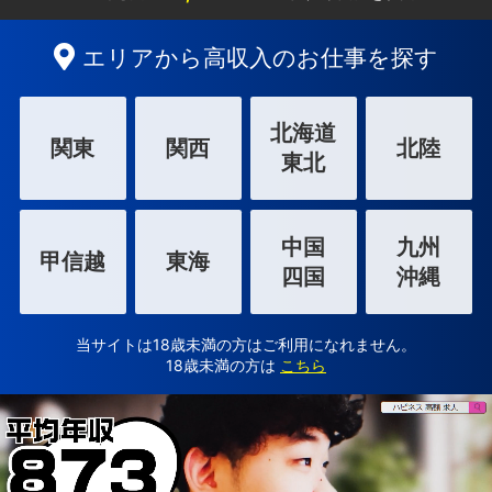
エリアから高収入のお仕事を探す
北海道
関東
関西
北陸
東北
中国
九州
甲信越
東海
四国
沖縄
当サイトは18歳未満の方はご利用になれません。
18歳未満の方は
こちら