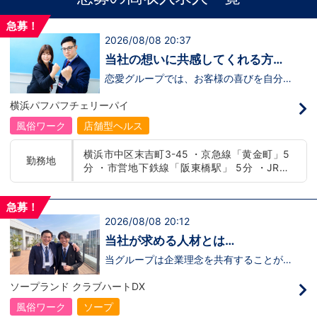
急募！
2026/08/08 20:37
当社の想いに共感してくれる方、
大募集‼
恋愛グループでは、お客様の喜びを自分自
身の喜びに感じられるような人物を求めて
います！・接客が好き・お客様が笑顔にな
横浜パフパフチェリーパイ
ると自分も嬉しい・お客様だけでなく、働
く仲間もキャストさんも笑顔になると嬉し
風俗ワーク
店舗型ヘルス
い・喜んで(楽しんで)もらう為にはどうし
たらいいのか？を考えられる上記のような
横浜市中区末吉町3-45 ・京急線「黄金町」5
方が当グループでは活躍の場を広げていま
勤務地
分 ・市営地下鉄線「阪東橋駅」 5分 ・JR線
す。他にも…・失敗しても諦めない！・と
にかくやる気だけは負けない！・環境を変
「関内駅」15分
えてチャレンジしたい！・とにかくお給料
をあげたい！など。接客業経験がないから
急募！
ダメという事は一切なく、自分の将来のビ
2026/08/08 20:12
ジョンの為にこうしたい！こうなりたい！
と強い意志を持ってる方にも平等にチャン
当社が求める人材とは…
スがある職場になっています。その為、未
経験からの応募も大歓迎です。今働いてる
当グループは企業理念を共有することがで
先輩方は、異業種から転職してきた方が圧
き、【情熱】【向上心】【チャレンジ精
倒的に多いです。「ちょっと求めてる人物
神】を持っている方を求めています。さら
ソープランド クラブハートDX
像と自分は違うかも…？」と思う方もいる
に！『ハピネスグループは、店舗数が増え
と思います。ですが、よく考えてくださ
ます！！』つまり…【店長/幹部】の空き
風俗ワーク
ソープ
い。全てが当てはまる人の方が少ないと思
枠があるってことです。実際に働いてみ