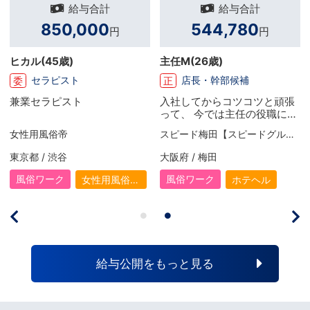
給与合計
給与合計
850,000
544,780
円
円
ヒカル
(45歳)
主任M
(26歳)
セラピスト
店長・幹部候補
委
正
兼業セラピスト
入社してからコツコツと頑張
って、 今では主任の役職に就
きました！ お給料面もかなり
女性用風俗帝
スピード梅田【スピードグループ】
昇給して頂けたので、頑張れ
ば頑張るだけ反映して頂ける
東京都 / 渋谷
大阪府 / 梅田
会社です。 ダークなイメージ
がありましたが全くそのよう
風俗ワーク
風俗ワーク
女性用風俗
ホテヘル
なことも無く、シフトなども
（女風）
無理の無い範囲で組めます
し、しっかり定時で帰れま
す！ 帰りに仲間と食事に出る
のが最近の楽しみですね！
給与公開をもっと見る