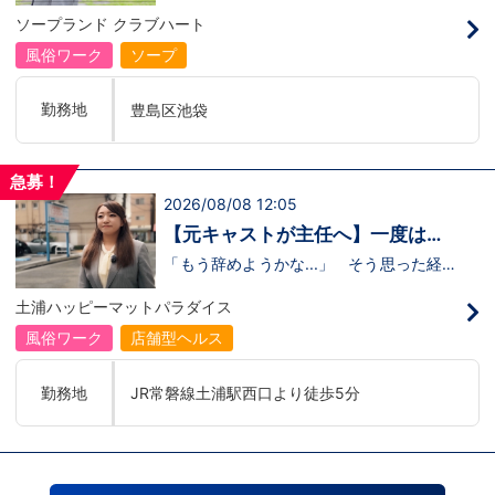
のリアル
の駅
るのかな…？」そんな不安を抱えながら好
ソープランド クラブハート
奇心で裏方に飛び込んだ北村さん。実際に
は、入社初日でそのイメージがガラッと変
風俗ワーク
ソープ
わり、「本当に優しい人ばかり」と感じた
そうです。未経験のキャストに寄り添い、
不安な表情が笑顔に変わっていく瞬間を見
勤務地
豊島区池袋
届けることが、この仕事の大きなやりがい
だと語ってくれました。動画では、入社の
きっかけから、職場の雰囲気、自分が成長
できたポイント、将来の展望までリアルに
急募！
話してくれています。 動画はこちらから
2026/08/08 12:05
↓https://youtu.be/UY9DxQ22NBA
【元キャストが主任へ】一度は退
職を考えた3年目スタッフの転機
「もう辞めようかな...」 そう思った経験
があるからこそ、今の彼女がありま
す。 今回の動画では、土浦店所属・森田
土浦ハッピーマットパラダイス
主任にインタビュー。元キャストの彼女
が、入社してから挫折を経験しながら
風俗ワーク
店舗型ヘルス
も 主任へと成長した背景 には、意外に
も “社長との距離の近さ” がありまし
た。 当グループを選んだ理由、印象に残
勤務地
JR常磐線土浦駅西口より徒歩5分
っているエピソード、そして意外な趣味ま
で。森田主任の飾らない人柄が垣間見える
インタビューです。 動画はこちらから
↓ https://www.youtube.com/watch?
v=trgURXGX--8