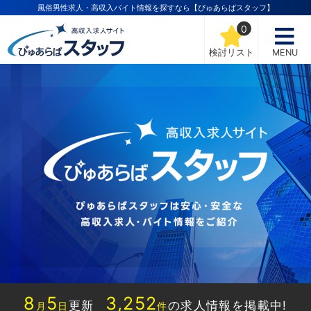
風俗男性求人・高収入バイト情報を探すなら【ぴゅあらばスタッフ】
0
検討リスト
MENU
8
5
3,252
更新
の求人情報を掲載中!
月
日
件