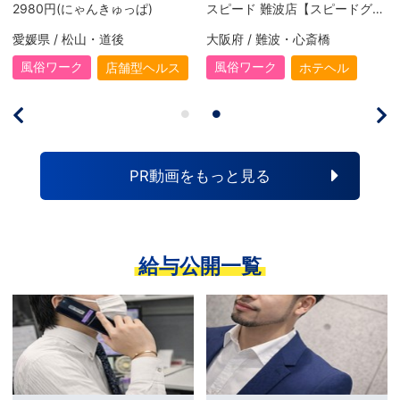
スピード 難波店【スピードグループ】
エコ天王寺店【エコグループ】
阪府 / 難波・心斎橋
大阪府 / 谷町九丁目・天王寺
大阪府
風俗ワーク
風俗ワーク
風
ホテヘル
ホテヘル
PR動画をもっと見る
給与公開一覧