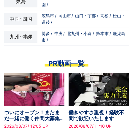
東海
園
/
広島市
/
岡山市
/
山口・宇部
/
高松
/
松山・
中国･四国
道後
/
博多
/
中洲
/
北九州・小倉
/
熊本市
/
鹿児島
九州･沖縄
市
/
PR動画一覧
きやすさ重視！経験不
成果を正当に評価する職
老
で歓迎いたします
場です。昇給制度あり！
を
26/08/07/ 11:10 UP
2026/08/07/ 12:26 UP
2026