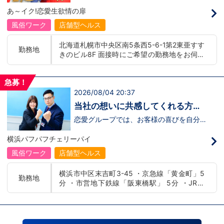
募】
んか！？ 勿論、男性だけではなく女性も
バー！店舗間5分程度お客様を送迎するだ
あ～イク!恋愛生欲情の扉
活躍中。ハピネスグループ初の女性店長だ
け！時給：①1,300円～②1,100円～勤務
って目指せます。それでもまだ迷ってるっ
時間：①早番：8:00～18:00 （食事休憩
風俗ワーク
店舗型ヘルス
て方は是非オフィシャルサイトをご覧下さ
あり：実働9時間） 遅番：16:00～翌
い。【https://happiness-group.biz/​】 ※
2:00（食事休憩あり：実働9時間）②土
北海道札幌市中央区南5条西5-6-1第2東亜すす
お手数ですがコピー＆ペーストしてURLを
日祝日の日中(9時～16時位まで)、平日夜
勤務地
きのビル8F 面接時にご希望の勤務地をお伺い
開いていただければです。先輩のインタビ
(夕方～24時位まで)※ご希望があれば、そ
ュー動画など、アナタが一歩踏み出すキッ
の他のシフト調整も可能です。お気軽にご
し、配属店舗を決定いたします。 入社後の転
カケになるものがあるかもしれません。是
相談ください。条件：①笑顔、元気な方
勤についても希望を考慮いたします。 ■土浦
非ご覧ください(^^)鳥取米子で 「オトコの
であればOK！②ご自身の車持ち込み
急募！
エリア：茨城県土浦市桜町 ・JR常磐線土浦駅
出稼ぎキャンペーン」実施中！1年勤務
OK！ 社用車利用も可能！（※社用車利
2026/08/04 20:37
■横浜エリア：神奈川県横浜市中区 ・京急線
480万円＋目標達成報奨金100万円☆※今
用時は時給変動あり）「今すぐ稼ぎた
黄金町駅、日ノ出町駅 ・市営地下鉄阪東橋
だけ限定引越し代も当社負担！！！
い！」「業界に興味はあるけどちょっと不
当社の想いに共感してくれる方、
安...」「運転が好き！」という方、大歓
駅、伊勢佐木長者町駅 ・JR横浜線関内駅 ■札
大募集‼
迎！スピード採用中につき、ご応募はお急
恋愛グループでは、お客様の喜びを自分自
幌エリア：北海道札幌市 地下鉄南北線すすき
ぎください！恋愛グループでは、お客様の
身の喜びに感じられるような人物を求めて
の駅
喜びを自分自身の喜びに感じられるような
います！・接客が好き・お客様が笑顔にな
横浜パフパフチェリーパイ
人物を求めています！・接客が好き・お客
ると自分も嬉しい・お客様だけでなく、働
様が笑顔になると自分も嬉しい・お客様だ
く仲間もキャストさんも笑顔になると嬉し
風俗ワーク
店舗型ヘルス
けでなく、働く仲間もキャストさんも笑顔
い・喜んで(楽しんで)もらう為にはどうし
になると嬉しい・喜んで(楽しんで)もらう
たらいいのか？を考えられる上記のような
横浜市中区末吉町3-45 ・京急線「黄金町」5
為にはどうしたらいいのか？を考えられる
方が当グループでは活躍の場を広げていま
勤務地
分 ・市営地下鉄線「阪東橋駅」 5分 ・JR線
上記のような方が当グループでは活躍の場
す。他にも…・失敗しても諦めない！・と
を広げています。他にも…・失敗しても諦
にかくやる気だけは負けない！・環境を変
「関内駅」15分
めない！・とにかくやる気だけは負けな
えてチャレンジしたい！・とにかくお給料
い！・環境を変えてチャレンジしたい！・
をあげたい！など。接客業経験がないから
とにかくお給料をあげたい！など。接客業
ダメという事は一切なく、自分の将来のビ
経験がないからダメという事は一切なく、
ジョンの為にこうしたい！こうなりたい！