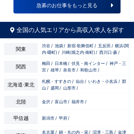
自分の将来のビジョンの為にこうしたい！
と強い意志を持ってる方にも平等にチャン
急募のお仕事をもっと見る
こうなりたい！と強い意志を持ってる方に
スがある職場になっています。その為、未
も平等にチャンスがある職場になっていま
経験からの応募も大歓迎です。今働いてる
す。その為、未経験からの応募も大歓迎で
先輩方は、異業種から転職してきた方が圧
す。今働いてる先輩方は、異業種から転職
倒的に多いです。「ちょっと求めてる人物
してきた方が圧倒的に多いです。「ちょっ
像と自分は違うかも…？」と思う方もいる
全国の人気エリアから高収入求人を探す
と求めてる人物像と自分は違うかも…？」
と思います。ですが、よく考えてくださ
と思う方もいると思います。ですが、よく
い。全てが当てはまる人の方が少ないと思
考えてください。全てが当てはまる人の方
います。ココは自分にも当てはまる！で十
渋谷
/
池袋
/
新宿·歌舞伎町
/
五反田
/
横浜(関
が少ないと思います。ココは自分にも当て
分なんです。まずは応募して、面接時にあ
関東
内·曙町)
/
川崎(堀之内·南町)
/
西川口·蕨
/
はまる！で十分なんです。まずは応募し
なたの想いを聞かせてください。その後、
て、面接時にあなたの想いを聞かせてくだ
私たちの想いを説明させていただきます。
さい。その後、私たちの想いを説明させて
その話の中で共感できるか/出来ないかだ
梅田
/
日本橋
/
伏見・南インター
/
神戸・三
関西
いただきます。その話の中で共感できる
と思います。ご応募お待ちしておりま
宮
/
雄琴
/
奈良市
/
和歌山市
/
か/出来ないかだと思います。ご応募お待
す！！
ちしております！！
札幌・すすきの
/
仙台
/
いわき・小名浜
/
郡
北海道·東北
山
/
盛岡
/
山形市
/
北陸
金沢
/
富山市
/
福井市
/
甲信越
新潟市
/
甲府
/
名古屋
/
錦・丸の内・栄
/
沼津・三島
/
金津