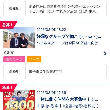
もまだ不安だな…と思う方は是非オフィシ
迎！学歴・職歴・性別など関係なく、スタ
愛媛県松山市道後多幸町5番30号 エクセレン
ャルサイトをご覧下さい。
ッフ一人ひとりが働きやすい環境のお店で
勤務地
トビル1階 下記いずれかの店舗に配属 東京 五
【https://happiness-group.biz/】※お手
す。現在多くの女性スタッフが勤務してお
数ですがコピー＆ペーストしてURLを開い
ります。業界経験のある方もない方もご応
反田：五反田駅から徒歩2分 池袋：池袋駅西
ていただければです。応募に迷ってる方や
募大歓迎です！キャスト経験のある方には
口から徒歩2分 吉原：三ノ輪駅から徒歩8分 神
他社と比較検討中など。そのような時は1
新人キャストさんにお仕事を教えるアドバ
急募！
奈川 横浜：京急線黄金町駅から徒歩8分 茨城
回サイトを見ていただければ何か変わるか
イザーのお仕事もございます。当グループ
2026/08/05 18:22
水戸：水戸駅からバス5分 北海道 札幌：すす
もしれません。アナタからのご連絡お待ち
は年功序列ではなく実力主義です。 頑張
きの駅から徒歩5分 中国・四国 鳥取：米子市
しております。
り次第でいくらでも店長や幹部枠への昇格
好調なグループで働こう(・ω・)
が可能なんです！力のある方には必要な席
皆生温泉 愛媛：松山道後温泉 九州・沖縄 福
ノ
をしっかりご用意できる環境ですのでご安
ハピネスグループは全国50店舗に向けて
岡：中洲川端駅から徒歩8分 沖縄：那覇市※出
心ください。実際に入社後、最短で8ヶ月
着々と店舗拡大中です！では！好調なハピ
店準備中 他にも続々出店予定 遠方からのご応
で店長になった先輩もいます。その先輩の
ネスグループで働く利点とは！？新しいお
乙姫宴
募の方にはWEB面接対応しております
あとにアナタも続きませんか！？
店がまた増えるので役職ポストに空き枠
有！！ つまり・・・ハピネスグループの
風俗ワーク
ソープ
中でも、今！1番役職に就けるチャンスが
転がっているんです。こ、これは…(ﾟДﾟ;)
「今」入社するべきじゃないです
勤務地
米子市皆生温泉3丁目
か！？！？ のし上がりたいなら、このビ
ッグチャンス見逃さないでください！！チ
ャンスの多いグループで上を目指しません
か？？当グループは年功序列ではなく実力
急募！
主義です。 頑張り次第でいくらでも店長
2026/08/05 17:59
や幹部枠への昇格が可能なんです！力のあ
る方には必要な席をしっかりご用意できる
一緒に働く仲間を大募集中！！
環境ですのでご安心ください。実際に入社
【アルバイト・送迎ドライバー急
後、最短で8ヶ月で店長になった先輩もい
【 緊 急 募 集 】※急募※急募※急募※①ス
ます。その先輩のあとにアナタも続きませ
タッフアルバイト！②お客様送迎ドライ