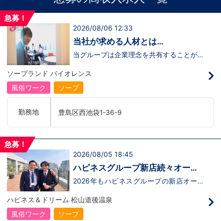
急募！
2026/08/06 12:33
当社が求める人材とは…
当グループは企業理念を共有することがで
き、【情熱】【向上心】【チャレンジ精
神】を持っている方を求めています。さら
ソープランド バイオレンス
に！『ハピネスグループは、店舗数が増え
ます！！』つまり…【店長/幹部】の空き
風俗ワーク
ソープ
枠があるってことです。実際に働いてみ
て、上が詰まってて空き枠が無い…全然役
職者になれない(´;ω;｀)なんて経験はあり
勤務地
豊島区西池袋1-36-9
ませんか？？当グループは年功序列ではな
く実力主義です。頑張り次第でいくらでも
店長や幹部枠への昇格が可能なんです！力
のある方には必要な席をしっかりご用意で
急募！
きる環境ですのでご安心ください。実際に
2026/08/05 18:45
入社後、最短で8ヶ月で店長になった先輩
もいます。その先輩のあとにアナタも続き
ハピネスグループ新店続々オープ
ませんか！？勿論、男性だけではなく女性
ン決定！
も活躍中。ハピネスグループ初の女性店長
2026年もハピネスグループの新店オープ
だって目指せます。ハピネスグループはナ
ンが決定！新しいお店で新しい環境で働い
イトレジャー業界だからといって一般大手
てみませんか？いままでの職歴も学歴も一
ハピネス＆ドリーム 松山道後温泉
企業様に引けを取らない体制で取り組んで
切関係ありません。頑張り次第で20代で
いる会社です。そのため、誰もが安心して
年収1000万円も夢じゃないんです！一般
風俗ワーク
ソープ
入社・勤務のできる環境なのです。それで
職からの転職や、女性からのご応募大歓