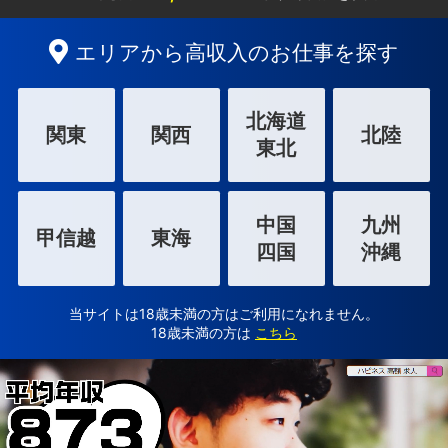
エリアから高収入のお仕事を探す
北海道
関東
関西
北陸
東北
中国
九州
甲信越
東海
四国
沖縄
当サイトは18歳未満の方はご利用になれません。
18歳未満の方は
こちら