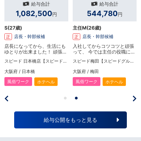
与合計
給与合計
給与
500
544,780
165,00
円
円
主任M
(26歳)
兼業セラピストB
(
候補
店長・幹部候補
セラピスト
正
ア
ら、生活にも
入社してからコツコツと頑張
兼業で週1～2日程
た！ 頑張り
って、 今では主任の役職に就
す。自分のライフ
UPするので、
きました！ お給料面もかなり
合った日数で働い
スピード 日本橋店【スピードグループ】
スピード梅田【スピードグループ】
MEN's KOBE
があります。
昇給して頂けたので、頑張れ
収入面でも助かっ
事が出来るの
ば頑張るだけ反映して頂ける
業だけではできな
大阪府 / 梅田
兵庫県 / 神戸・三宮
ュしたい時は
会社です。 ダークなイメージ
の贅沢もできるよ
、旅行に出か
がありましたが全くそのよう
頑張りがいを感じ
風俗ワーク
風俗ワーク
ホテヘル
ホテヘル
女
！ 旅行の際
なことも無く、シフトなども
（
ずいい部屋を
無理の無い範囲で組めます
します！ と
し、しっかり定時で帰れま
引越ししたい
す！ 帰りに仲間と食事に出る
で、今はその
のが最近の楽しみですね！
頑張ってま
給与公開をもっと見る