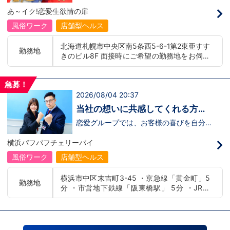
募】
んか！？ 勿論、男性だけではなく女性も
バー！店舗間5分程度お客様を送迎するだ
あ～イク!恋愛生欲情の扉
活躍中。ハピネスグループ初の女性店長だ
け！時給：①1,300円～②1,100円～勤務
って目指せます。それでもまだ迷ってるっ
時間：①早番：8:00～18:00 （食事休憩
風俗ワーク
店舗型ヘルス
て方は是非オフィシャルサイトをご覧下さ
あり：実働9時間） 遅番：16:00～翌
い。【https://happiness-group.biz/​】 ※
2:00（食事休憩あり：実働9時間）②土
北海道札幌市中央区南5条西5-6-1第2東亜すす
お手数ですがコピー＆ペーストしてURLを
日祝日の日中(9時～16時位まで)、平日夜
勤務地
きのビル8F 面接時にご希望の勤務地をお伺い
開いていただければです。先輩のインタビ
(夕方～24時位まで)※ご希望があれば、そ
ュー動画など、アナタが一歩踏み出すキッ
の他のシフト調整も可能です。お気軽にご
し、配属店舗を決定いたします。 入社後の転
カケになるものがあるかもしれません。是
相談ください。条件：①笑顔、元気な方
勤についても希望を考慮いたします。 ■土浦
非ご覧ください(^^)鳥取米子で 「オトコの
であればOK！②ご自身の車持ち込み
急募！
エリア：茨城県土浦市桜町 ・JR常磐線土浦駅
出稼ぎキャンペーン」実施中！1年勤務
OK！ 社用車利用も可能！（※社用車利
2026/08/04 20:37
■横浜エリア：神奈川県横浜市中区 ・京急線
480万円＋目標達成報奨金100万円☆※今
用時は時給変動あり）「今すぐ稼ぎた
黄金町駅、日ノ出町駅 ・市営地下鉄阪東橋
だけ限定引越し代も当社負担！！！
い！」「業界に興味はあるけどちょっと不
当社の想いに共感してくれる方、
安...」「運転が好き！」という方、大歓
駅、伊勢佐木長者町駅 ・JR横浜線関内駅 ■札
大募集‼
迎！スピード採用中につき、ご応募はお急
恋愛グループでは、お客様の喜びを自分自
幌エリア：北海道札幌市 地下鉄南北線すすき
ぎください！恋愛グループでは、お客様の
身の喜びに感じられるような人物を求めて
の駅
喜びを自分自身の喜びに感じられるような
います！・接客が好き・お客様が笑顔にな
横浜パフパフチェリーパイ
人物を求めています！・接客が好き・お客
ると自分も嬉しい・お客様だけでなく、働
様が笑顔になると自分も嬉しい・お客様だ
く仲間もキャストさんも笑顔になると嬉し
風俗ワーク
店舗型ヘルス
けでなく、働く仲間もキャストさんも笑顔
い・喜んで(楽しんで)もらう為にはどうし
になると嬉しい・喜んで(楽しんで)もらう
たらいいのか？を考えられる上記のような
横浜市中区末吉町3-45 ・京急線「黄金町」5
為にはどうしたらいいのか？を考えられる
方が当グループでは活躍の場を広げていま
勤務地
分 ・市営地下鉄線「阪東橋駅」 5分 ・JR線
上記のような方が当グループでは活躍の場
す。他にも…・失敗しても諦めない！・と
を広げています。他にも…・失敗しても諦
にかくやる気だけは負けない！・環境を変
「関内駅」15分
めない！・とにかくやる気だけは負けな
えてチャレンジしたい！・とにかくお給料
い！・環境を変えてチャレンジしたい！・
をあげたい！など。接客業経験がないから
とにかくお給料をあげたい！など。接客業
ダメという事は一切なく、自分の将来のビ
経験がないからダメという事は一切なく、
ジョンの為にこうしたい！こうなりたい！