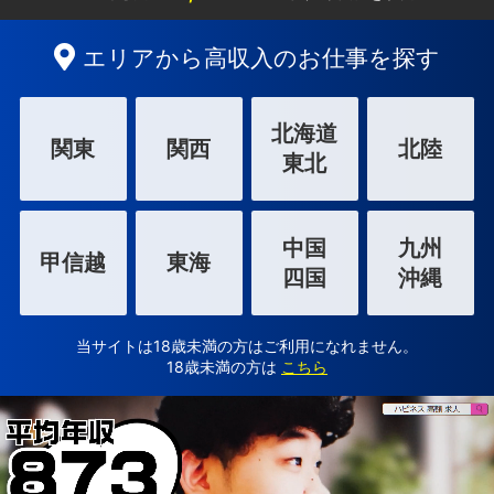
エリアから高収入のお仕事を探す
北海道
関東
関西
北陸
東北
中国
九州
甲信越
東海
四国
沖縄
当サイトは18歳未満の方はご利用になれません。
18歳未満の方は
こちら