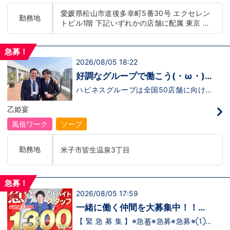
もまだ不安だな…と思う方は是非オフィシ
迎！学歴・職歴・性別など関係なく、スタ
愛媛県松山市道後多幸町5番30号 エクセレン
ャルサイトをご覧下さい。
ッフ一人ひとりが働きやすい環境のお店で
勤務地
トビル1階 下記いずれかの店舗に配属 東京 五
【https://happiness-group.biz/】※お手
す。現在多くの女性スタッフが勤務してお
数ですがコピー＆ペーストしてURLを開い
ります。業界経験のある方もない方もご応
反田：五反田駅から徒歩2分 池袋：池袋駅西
ていただければです。応募に迷ってる方や
募大歓迎です！キャスト経験のある方には
口から徒歩2分 吉原：三ノ輪駅から徒歩8分 神
他社と比較検討中など。そのような時は1
新人キャストさんにお仕事を教えるアドバ
急募！
奈川 横浜：京急線黄金町駅から徒歩8分 茨城
回サイトを見ていただければ何か変わるか
イザーのお仕事もございます。当グループ
2026/08/05 18:22
水戸：水戸駅からバス5分 北海道 札幌：すす
もしれません。アナタからのご連絡お待ち
は年功序列ではなく実力主義です。 頑張
きの駅から徒歩5分 中国・四国 鳥取：米子市
しております。
り次第でいくらでも店長や幹部枠への昇格
好調なグループで働こう(・ω・)
が可能なんです！力のある方には必要な席
皆生温泉 愛媛：松山道後温泉 九州・沖縄 福
ノ
をしっかりご用意できる環境ですのでご安
ハピネスグループは全国50店舗に向けて
岡：中洲川端駅から徒歩8分 沖縄：那覇市※出
心ください。実際に入社後、最短で8ヶ月
着々と店舗拡大中です！では！好調なハピ
店準備中 他にも続々出店予定 遠方からのご応
で店長になった先輩もいます。その先輩の
ネスグループで働く利点とは！？新しいお
乙姫宴
募の方にはWEB面接対応しております
あとにアナタも続きませんか！？
店がまた増えるので役職ポストに空き枠
有！！ つまり・・・ハピネスグループの
風俗ワーク
ソープ
中でも、今！1番役職に就けるチャンスが
転がっているんです。こ、これは…(ﾟДﾟ;)
「今」入社するべきじゃないです
勤務地
米子市皆生温泉3丁目
か！？！？ のし上がりたいなら、このビ
ッグチャンス見逃さないでください！！チ
ャンスの多いグループで上を目指しません
か？？当グループは年功序列ではなく実力
急募！
主義です。 頑張り次第でいくらでも店長
2026/08/05 17:59
や幹部枠への昇格が可能なんです！力のあ
る方には必要な席をしっかりご用意できる
一緒に働く仲間を大募集中！！
環境ですのでご安心ください。実際に入社
【アルバイト・送迎ドライバー急
後、最短で8ヶ月で店長になった先輩もい
【 緊 急 募 集 】※急募※急募※急募※①ス
ます。その先輩のあとにアナタも続きませ
タッフアルバイト！②お客様送迎ドライ