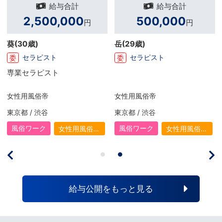
給与合計
給与合計
1,082,500
35,000
円
円
店長S
(27歳)
S
(29歳)
店長・幹部候補
セラピスト
正
ア
店長になってから生活にゆと
※1ヶ月の平均日給
りが生まれました！ 頑張った
分だけお給料がしっかり上が
スピード 難波店【スピードグループ】
santuario OSAKA
るので、毎月とてもやりがい
を感じています。 有給休暇も
大阪府 / 難波・心斎橋
大阪府 / 難波・心斎橋
取得でき、リフレッシュした
い時には旅行へ出かけていま
風俗ワーク
風俗ワーク
ホテヘル
女性用風俗
す。 宿や食事は少し贅沢をす
（女風）
るのも楽しみの一つですね！
引っ越しも予定しているので
今はその資金作りのために前
向きに頑張っています！
給与公開をもっと見る