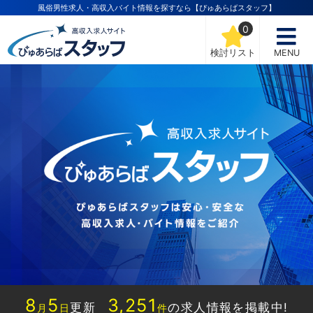
風俗男性求人・高収入バイト情報を探すなら【ぴゅあらばスタッフ】
0
検討リスト
MENU
8
5
3,251
更新
の求人情報を掲載中!
月
日
件