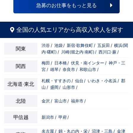
自分の将来のビジョンの為にこうしたい！
と強い意志を持ってる方にも平等にチャン
急募のお仕事をもっと見る
こうなりたい！と強い意志を持ってる方に
スがある職場になっています。その為、未
も平等にチャンスがある職場になっていま
経験からの応募も大歓迎です。今働いてる
す。その為、未経験からの応募も大歓迎で
先輩方は、異業種から転職してきた方が圧
す。今働いてる先輩方は、異業種から転職
倒的に多いです。「ちょっと求めてる人物
してきた方が圧倒的に多いです。「ちょっ
像と自分は違うかも…？」と思う方もいる
全国の人気エリアから高収入求人を探す
と求めてる人物像と自分は違うかも…？」
と思います。ですが、よく考えてくださ
と思う方もいると思います。ですが、よく
い。全てが当てはまる人の方が少ないと思
考えてください。全てが当てはまる人の方
います。ココは自分にも当てはまる！で十
渋谷
/
池袋
/
新宿·歌舞伎町
/
五反田
/
横浜(関
が少ないと思います。ココは自分にも当て
分なんです。まずは応募して、面接時にあ
関東
内·曙町)
/
川崎(堀之内·南町)
/
西川口·蕨
/
はまる！で十分なんです。まずは応募し
なたの想いを聞かせてください。その後、
て、面接時にあなたの想いを聞かせてくだ
私たちの想いを説明させていただきます。
さい。その後、私たちの想いを説明させて
その話の中で共感できるか/出来ないかだ
梅田
/
日本橋
/
伏見・南インター
/
神戸・三
関西
いただきます。その話の中で共感できる
と思います。ご応募お待ちしておりま
宮
/
雄琴
/
奈良市
/
和歌山市
/
か/出来ないかだと思います。ご応募お待
す！！
ちしております！！
札幌・すすきの
/
仙台
/
いわき・小名浜
/
郡
北海道·東北
山
/
盛岡
/
山形市
/
北陸
金沢
/
富山市
/
福井市
/
甲信越
新潟市
/
甲府
/
名古屋
/
錦・丸の内・栄
/
沼津・三島
/
金津