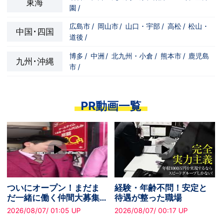
東海
園
/
広島市
/
岡山市
/
山口・宇部
/
高松
/
松山・
中国･四国
道後
/
博多
/
中洲
/
北九州・小倉
/
熊本市
/
鹿児島
九州･沖縄
市
/
PR動画一覧
プライベートを大切にし
稼ぐ意欲がある方はぜひ
ながら働きたい方へ！有
スピードへ。未経験から
給休暇あり
でも無理なく安定収入を
2026/08/07/ 02:15 UP
2026/08/07/ 01:21 UP
実現できます！