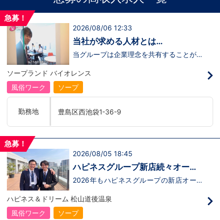
急募！
2026/08/06 12:33
当社が求める人材とは…
当グループは企業理念を共有することがで
き、【情熱】【向上心】【チャレンジ精
神】を持っている方を求めています。さら
ソープランド バイオレンス
に！『ハピネスグループは、店舗数が増え
ます！！』つまり…【店長/幹部】の空き
風俗ワーク
ソープ
枠があるってことです。実際に働いてみ
て、上が詰まってて空き枠が無い…全然役
職者になれない(´;ω;｀)なんて経験はあり
勤務地
豊島区西池袋1-36-9
ませんか？？当グループは年功序列ではな
く実力主義です。頑張り次第でいくらでも
店長や幹部枠への昇格が可能なんです！力
のある方には必要な席をしっかりご用意で
急募！
きる環境ですのでご安心ください。実際に
2026/08/05 18:45
入社後、最短で8ヶ月で店長になった先輩
もいます。その先輩のあとにアナタも続き
ハピネスグループ新店続々オープ
ませんか！？勿論、男性だけではなく女性
ン決定！
も活躍中。ハピネスグループ初の女性店長
2026年もハピネスグループの新店オープ
だって目指せます。ハピネスグループはナ
ンが決定！新しいお店で新しい環境で働い
イトレジャー業界だからといって一般大手
てみませんか？いままでの職歴も学歴も一
ハピネス＆ドリーム 松山道後温泉
企業様に引けを取らない体制で取り組んで
切関係ありません。頑張り次第で20代で
いる会社です。そのため、誰もが安心して
年収1000万円も夢じゃないんです！一般
風俗ワーク
ソープ
入社・勤務のできる環境なのです。それで
職からの転職や、女性からのご応募大歓