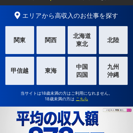
エリアから高収入のお仕事を探す
北海道
関東
関西
北陸
東北
中国
九州
甲信越
東海
四国
沖縄
当サイトは18歳未満の方はご利用になれません。
18歳未満の方は
こちら