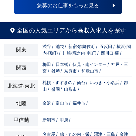
もいます。その先輩のあとにアナタも続き
急募のお仕事をもっと見る
ませんか！？勿論、男性だけではなく女性
も活躍中。ハピネスグループ初の女性店長
だって目指せます。ハピネスグループはナ
イトレジャー業界だからといって一般大手
企業様に引けを取らない体制で取り組んで
全国の人気エリアから高収入求人を探す
いる会社です。そのため、誰もが安心して
入社・勤務のできる環境なのです。それで
もまだ不安だな…と思う方は是非オフィシ
渋谷
/
池袋
/
新宿·歌舞伎町
/
五反田
/
横浜(関
ャルサイトをご覧下さい。
関東
内·曙町)
/
川崎(堀之内·南町)
/
西川口·蕨
/
【https://happiness-group.biz/】※お手
数ですがコピー＆ペーストしてURLを開い
ていただければです。応募に迷ってる方や
梅田
/
日本橋
/
伏見・南インター
/
神戸・三
関西
他社と比較検討中など。そのような時は1
宮
/
雄琴
/
奈良市
/
和歌山市
/
回サイトを見ていただければ何か変わるか
もしれません。アナタからのご連絡お待ち
しております。＜お給料に関して＞月収
札幌・すすきの
/
仙台
/
いわき・小名浜
/
郡
北海道·東北
500,000円スタート+交通費、家族手当、
山
/
盛岡
/
山形市
/
禁煙手当、社訓手当、昇給昇格は随時実
施、賞与年4回。最短８カ月で店長昇格の
実績あり。＜待遇＞社会保険、厚生年金、
北陸
金沢
/
富山市
/
福井市
/
雇用保険、労災、は入社初日から加入有給
休暇付与、社員旅行やオーダースーツの福
利厚生あり学歴・経歴・資格・年齢・性別
甲信越
新潟市
/
甲府
/
は一切不問。あなたの『これから』に先行
投資させていただきます。＜お仕事の内容
＞お客様を笑顔にし、キャストさんが働き
名古屋
/
錦・丸の内・栄
/
沼津・三島
/
金津
やすいように日々考えて環境を整えていく