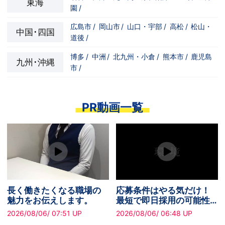
東海
のが業務になります。特別な技能は要りま
園
/
せん。丁寧さ、誠実さ、笑顔、感謝の気持
ちがあればOKです。
広島市
/
岡山市
/
山口・宇部
/
高松
/
松山・
中国･四国
道後
/
博多
/
中洲
/
北九州・小倉
/
熊本市
/
鹿児島
九州･沖縄
市
/
PR動画一覧
長く働きたくなる職場の
応募条件はやる気だけ！
魅力をお伝えします。
最短で即日採用の可能性
あり✧
2026/08/06/ 07:51 UP
2026/08/06/ 06:48 UP