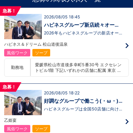
急募！
2026/08/05 18:45
ハピネスグループ新店続々オープ
ン決定！
2026年もハピネスグループの新店オープ
ンが決定！新しいお店で新しい環境で働い
てみませんか？いままでの職歴も学歴も一
ハピネス＆ドリーム 松山道後温泉
切関係ありません。頑張り次第で20代で
年収1000万円も夢じゃないんです！一般
風俗ワーク
ソープ
職からの転職や、女性からのご応募大歓
迎！学歴・職歴・性別など関係なく、スタ
愛媛県松山市道後多幸町5番30号 エクセレン
ッフ一人ひとりが働きやすい環境のお店で
勤務地
トビル1階 下記いずれかの店舗に配属 東京 五
す。現在多くの女性スタッフが勤務してお
ります。業界経験のある方もない方もご応
反田：五反田駅から徒歩2分 池袋：池袋駅西
募大歓迎です！キャスト経験のある方には
口から徒歩2分 吉原：三ノ輪駅から徒歩8分 神
新人キャストさんにお仕事を教えるアドバ
急募！
奈川 横浜：京急線黄金町駅から徒歩8分 茨城
イザーのお仕事もございます。当グループ
2026/08/05 18:22
水戸：水戸駅からバス5分 北海道 札幌：すす
は年功序列ではなく実力主義です。 頑張
きの駅から徒歩5分 中国・四国 鳥取：米子市
り次第でいくらでも店長や幹部枠への昇格
好調なグループで働こう(・ω・)
が可能なんです！力のある方には必要な席
皆生温泉 愛媛：松山道後温泉 九州・沖縄 福
ノ
をしっかりご用意できる環境ですのでご安
ハピネスグループは全国50店舗に向けて
岡：中洲川端駅から徒歩8分 沖縄：那覇市※出
心ください。実際に入社後、最短で8ヶ月
着々と店舗拡大中です！では！好調なハピ
店準備中 他にも続々出店予定 遠方からのご応
で店長になった先輩もいます。その先輩の
ネスグループで働く利点とは！？新しいお
乙姫宴
募の方にはWEB面接対応しております
あとにアナタも続きませんか！？
店がまた増えるので役職ポストに空き枠
有！！ つまり・・・ハピネスグループの
風俗ワーク
ソープ
中でも、今！1番役職に就けるチャンスが