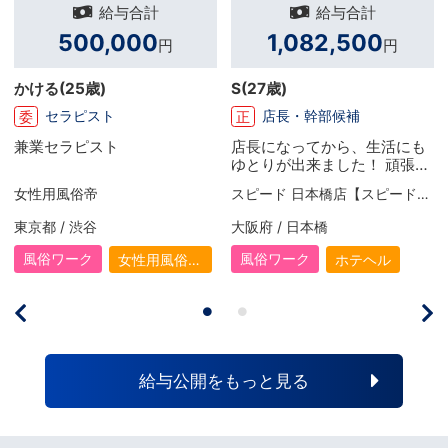
給与合計
給与合計
500,000
1,082,500
円
円
かける
(25歳)
S
(27歳)
セラピスト
店長・幹部候補
委
正
兼業セラピスト
店長になってから、生活にも
ゆとりが出来ました！ 頑張り
次第でお給料がUPするので、
女性用風俗帝
スピード 日本橋店【スピードグループ】
毎月頑張り甲斐があります。
有給休暇も取る事が出来るの
東京都 / 渋谷
大阪府 / 日本橋
で、リフレッシュしたい時は
お休みを取って、旅行に出か
風俗ワーク
風俗ワーク
女性用風俗
ホテヘル
けたりもしますね！ 旅行の際
（女風）
は、ケチケチせずいい部屋を
取っていい食事をします！ と
りあえず年内に引越ししたい
と考えているので、今はその
資金作りの為に頑張ってま
給与公開をもっと見る
す。