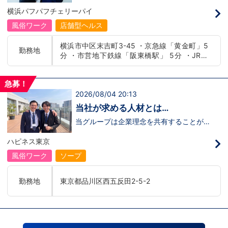
の駅
喜びを自分自身の喜びに感じられるような
います！・接客が好き・お客様が笑顔にな
横浜パフパフチェリーパイ
人物を求めています！・接客が好き・お客
ると自分も嬉しい・お客様だけでなく、働
様が笑顔になると自分も嬉しい・お客様だ
く仲間もキャストさんも笑顔になると嬉し
風俗ワーク
店舗型ヘルス
けでなく、働く仲間もキャストさんも笑顔
い・喜んで(楽しんで)もらう為にはどうし
になると嬉しい・喜んで(楽しんで)もらう
たらいいのか？を考えられる上記のような
横浜市中区末吉町3-45 ・京急線「黄金町」5
為にはどうしたらいいのか？を考えられる
方が当グループでは活躍の場を広げていま
勤務地
分 ・市営地下鉄線「阪東橋駅」 5分 ・JR線
上記のような方が当グループでは活躍の場
す。他にも…・失敗しても諦めない！・と
を広げています。他にも…・失敗しても諦
にかくやる気だけは負けない！・環境を変
「関内駅」15分
めない！・とにかくやる気だけは負けな
えてチャレンジしたい！・とにかくお給料
い！・環境を変えてチャレンジしたい！・
をあげたい！など。接客業経験がないから
急募！
とにかくお給料をあげたい！など。接客業
ダメという事は一切なく、自分の将来のビ
2026/08/04 20:13
経験がないからダメという事は一切なく、
ジョンの為にこうしたい！こうなりたい！
自分の将来のビジョンの為にこうしたい！
と強い意志を持ってる方にも平等にチャン
当社が求める人材とは…
こうなりたい！と強い意志を持ってる方に
スがある職場になっています。その為、未
も平等にチャンスがある職場になっていま
経験からの応募も大歓迎です。今働いてる
当グループは企業理念を共有することがで
す。その為、未経験からの応募も大歓迎で
先輩方は、異業種から転職してきた方が圧
き、【情熱】【向上心】【チャレンジ精
す。今働いてる先輩方は、異業種から転職
倒的に多いです。「ちょっと求めてる人物
神】を持っている方を求めています。さら
ハピネス東京
してきた方が圧倒的に多いです。「ちょっ
像と自分は違うかも…？」と思う方もいる
に！『ハピネスグループは、店舗数が増え
と求めてる人物像と自分は違うかも…？」
と思います。ですが、よく考えてくださ
ます！！』つまり…【店長/幹部】の空き
風俗ワーク
ソープ
と思う方もいると思います。ですが、よく
い。全てが当てはまる人の方が少ないと思
枠があるってことです。実際に働いてみ
考えてください。全てが当てはまる人の方
います。ココは自分にも当てはまる！で十
て、上が詰まってて空き枠が無い…全然役
が少ないと思います。ココは自分にも当て
分なんです。まずは応募して、面接時にあ
職者になれない(´;ω;｀)なんて経験はあり
勤務地
東京都品川区西五反田2-5-2
はまる！で十分なんです。まずは応募し
なたの想いを聞かせてください。その後、
ませんか？？当グループは年功序列ではな
て、面接時にあなたの想いを聞かせてくだ
私たちの想いを説明させていただきます。
く実力主義です。頑張り次第でいくらでも
さい。その後、私たちの想いを説明させて
その話の中で共感できるか/出来ないかだ
店長や幹部枠への昇格が可能なんです！力
いただきます。その話の中で共感できる
と思います。ご応募お待ちしておりま
のある方には必要な席をしっかりご用意で
か/出来ないかだと思います。ご応募お待
す！！
きる環境ですのでご安心ください。実際に
ちしております！！
入社後、最短で8ヶ月で店長になった先輩