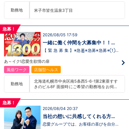
転がっているんです。こ、これは…(ﾟДﾟ;)
「今」入社するべきじゃないです
勤務地
米子市皆生温泉3丁目
か！？！？ のし上がりたいなら、このビ
ッグチャンス見逃さないでください！！チ
ャンスの多いグループで上を目指しません
か？？当グループは年功序列ではなく実力
急募！
主義です。 頑張り次第でいくらでも店長
2026/08/05 17:59
や幹部枠への昇格が可能なんです！力のあ
る方には必要な席をしっかりご用意できる
一緒に働く仲間を大募集中！！
環境ですのでご安心ください。実際に入社
【アルバイト・送迎ドライバー急
後、最短で8ヶ月で店長になった先輩もい
【 緊 急 募 集 】※急募※急募※急募※①ス
ます。その先輩のあとにアナタも続きませ
タッフアルバイト！②お客様送迎ドライ
募】
んか！？ 勿論、男性だけではなく女性も
バー！店舗間5分程度お客様を送迎するだ
あ～イク!恋愛生欲情の扉
活躍中。ハピネスグループ初の女性店長だ
け！時給：①1,300円～②1,100円～勤務
って目指せます。それでもまだ迷ってるっ
時間：①早番：8:00～18:00 （食事休憩
風俗ワーク
店舗型ヘルス
て方は是非オフィシャルサイトをご覧下さ
あり：実働9時間） 遅番：16:00～翌
い。【https://happiness-group.biz/​】 ※
2:00（食事休憩あり：実働9時間）②土
北海道札幌市中央区南5条西5-6-1第2東亜すす
お手数ですがコピー＆ペーストしてURLを
日祝日の日中(9時～16時位まで)、平日夜
勤務地
きのビル8F 面接時にご希望の勤務地をお伺い
開いていただければです。先輩のインタビ
(夕方～24時位まで)※ご希望があれば、そ
ュー動画など、アナタが一歩踏み出すキッ
の他のシフト調整も可能です。お気軽にご
し、配属店舗を決定いたします。 入社後の転
カケになるものがあるかもしれません。是
相談ください。条件：①笑顔、元気な方
勤についても希望を考慮いたします。 ■土浦
非ご覧ください(^^)鳥取米子で 「オトコの
であればOK！②ご自身の車持ち込み
急募！
エリア：茨城県土浦市桜町 ・JR常磐線土浦駅
出稼ぎキャンペーン」実施中！1年勤務
OK！ 社用車利用も可能！（※社用車利
2026/08/04 20:37
■横浜エリア：神奈川県横浜市中区 ・京急線
480万円＋目標達成報奨金100万円☆※今
用時は時給変動あり）「今すぐ稼ぎた
黄金町駅、日ノ出町駅 ・市営地下鉄阪東橋
だけ限定引越し代も当社負担！！！
い！」「業界に興味はあるけどちょっと不
当社の想いに共感してくれる方、
安...」「運転が好き！」という方、大歓
駅、伊勢佐木長者町駅 ・JR横浜線関内駅 ■札
大募集‼
迎！スピード採用中につき、ご応募はお急
恋愛グループでは、お客様の喜びを自分自
幌エリア：北海道札幌市 地下鉄南北線すすき
ぎください！恋愛グループでは、お客様の
身の喜びに感じられるような人物を求めて