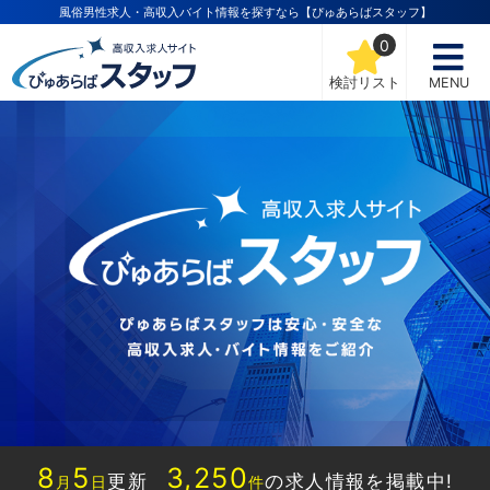
風俗男性求人・高収入バイト情報を探すなら【ぴゅあらばスタッフ】
0
検討リスト
MENU
8
5
3,250
更新
の求人情報を掲載中!
月
日
件