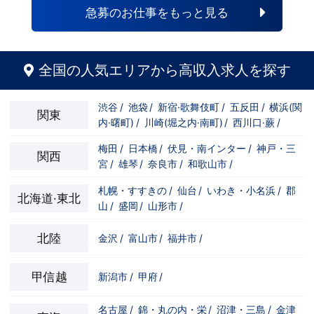
自分の将来のビジョンの為にこうしたい！
と強い意志を持ってる方にも平等にチャン
急募のお仕事をもっと見る
こうなりたい！と強い意志を持ってる方に
スがある職場になっています。その為、未
も平等にチャンスがある職場になっていま
経験からの応募も大歓迎です。今働いてる
す。その為、未経験からの応募も大歓迎で
先輩方は、異業種から転職してきた方が圧
す。今働いてる先輩方は、異業種から転職
倒的に多いです。「ちょっと求めてる人物
してきた方が圧倒的に多いです。「ちょっ
像と自分は違うかも…？」と思う方もいる
全国の人気エリアから高収入求人を探す
と求めてる人物像と自分は違うかも…？」
と思います。ですが、よく考えてくださ
と思う方もいると思います。ですが、よく
い。全てが当てはまる人の方が少ないと思
考えてください。全てが当てはまる人の方
います。ココは自分にも当てはまる！で十
渋谷
/
池袋
/
新宿·歌舞伎町
/
五反田
/
横浜(関
が少ないと思います。ココは自分にも当て
分なんです。まずは応募して、面接時にあ
関東
内·曙町)
/
川崎(堀之内·南町)
/
西川口·蕨
/
はまる！で十分なんです。まずは応募し
なたの想いを聞かせてください。その後、
て、面接時にあなたの想いを聞かせてくだ
私たちの想いを説明させていただきます。
さい。その後、私たちの想いを説明させて
その話の中で共感できるか/出来ないかだ
梅田
/
日本橋
/
伏見・南インター
/
神戸・三
関西
いただきます。その話の中で共感できる
と思います。ご応募お待ちしておりま
宮
/
雄琴
/
奈良市
/
和歌山市
/
か/出来ないかだと思います。ご応募お待
す！！
ちしております！！
札幌・すすきの
/
仙台
/
いわき・小名浜
/
郡
北海道·東北
山
/
盛岡
/
山形市
/
北陸
金沢
/
富山市
/
福井市
/
甲信越
新潟市
/
甲府
/
名古屋
/
錦・丸の内・栄
/
沼津・三島
/
金津