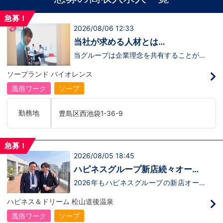
急募！
2026/08/06 12:33
当社が求める人材とは…
当グループは企業理念を共有することがで
き、【情熱】【向上心】【チャレンジ精
神】を持っている方を求めています。さら
ソープランド バイオレンス
に！『ハピネスグループは、店舗数が増え
ます！！』つまり…【店長/幹部】の空き
風俗ワーク
ソープ
枠があるってことです。実際に働いてみ
て、上が詰まってて空き枠が無い…全然役
職者になれない(´;ω;｀)なんて経験はあり
勤務地
豊島区西池袋1-36-9
ませんか？？当グループは年功序列ではな
く実力主義です。頑張り次第でいくらでも
店長や幹部枠への昇格が可能なんです！力
のある方には必要な席をしっかりご用意で
急募！
きる環境ですのでご安心ください。実際に
2026/08/05 18:45
入社後、最短で8ヶ月で店長になった先輩
もいます。その先輩のあとにアナタも続き
ハピネスグループ新店続々オープ
ませんか！？勿論、男性だけではなく女性
ン決定！
も活躍中。ハピネスグループ初の女性店長
2026年もハピネスグループの新店オープ
だって目指せます。ハピネスグループはナ
ンが決定！新しいお店で新しい環境で働い
イトレジャー業界だからといって一般大手
てみませんか？いままでの職歴も学歴も一
ハピネス＆ドリーム 松山道後温泉
企業様に引けを取らない体制で取り組んで
切関係ありません。頑張り次第で20代で
いる会社です。そのため、誰もが安心して
年収1000万円も夢じゃないんです！一般
風俗ワーク
ソープ
入社・勤務のできる環境なのです。それで
職からの転職や、女性からのご応募大歓