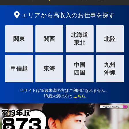
エリアから高収入のお仕事を探す
北海道
関東
関西
北陸
東北
中国
九州
甲信越
東海
四国
沖縄
当サイトは18歳未満の方はご利用になれません。
18歳未満の方は
こちら