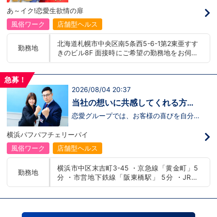
募】
んか！？ 勿論、男性だけではなく女性も
バー！店舗間5分程度お客様を送迎するだ
あ～イク!恋愛生欲情の扉
活躍中。ハピネスグループ初の女性店長だ
け！時給：①1,300円～②1,100円～勤務
って目指せます。それでもまだ迷ってるっ
時間：①早番：8:00～18:00 （食事休憩
風俗ワーク
店舗型ヘルス
て方は是非オフィシャルサイトをご覧下さ
あり：実働9時間） 遅番：16:00～翌
い。【https://happiness-group.biz/​】 ※
2:00（食事休憩あり：実働9時間）②土
北海道札幌市中央区南5条西5-6-1第2東亜すす
お手数ですがコピー＆ペーストしてURLを
日祝日の日中(9時～16時位まで)、平日夜
勤務地
きのビル8F 面接時にご希望の勤務地をお伺い
開いていただければです。先輩のインタビ
(夕方～24時位まで)※ご希望があれば、そ
ュー動画など、アナタが一歩踏み出すキッ
の他のシフト調整も可能です。お気軽にご
し、配属店舗を決定いたします。 入社後の転
カケになるものがあるかもしれません。是
相談ください。条件：①笑顔、元気な方
勤についても希望を考慮いたします。 ■土浦
非ご覧ください(^^)鳥取米子で 「オトコの
であればOK！②ご自身の車持ち込み
急募！
エリア：茨城県土浦市桜町 ・JR常磐線土浦駅
出稼ぎキャンペーン」実施中！1年勤務
OK！ 社用車利用も可能！（※社用車利
2026/08/04 20:37
■横浜エリア：神奈川県横浜市中区 ・京急線
480万円＋目標達成報奨金100万円☆※今
用時は時給変動あり）「今すぐ稼ぎた
黄金町駅、日ノ出町駅 ・市営地下鉄阪東橋
だけ限定引越し代も当社負担！！！
い！」「業界に興味はあるけどちょっと不
当社の想いに共感してくれる方、
安...」「運転が好き！」という方、大歓
駅、伊勢佐木長者町駅 ・JR横浜線関内駅 ■札
大募集‼
迎！スピード採用中につき、ご応募はお急
恋愛グループでは、お客様の喜びを自分自
幌エリア：北海道札幌市 地下鉄南北線すすき
ぎください！恋愛グループでは、お客様の
身の喜びに感じられるような人物を求めて
の駅
喜びを自分自身の喜びに感じられるような
います！・接客が好き・お客様が笑顔にな
横浜パフパフチェリーパイ
人物を求めています！・接客が好き・お客
ると自分も嬉しい・お客様だけでなく、働
様が笑顔になると自分も嬉しい・お客様だ
く仲間もキャストさんも笑顔になると嬉し
風俗ワーク
店舗型ヘルス
けでなく、働く仲間もキャストさんも笑顔
い・喜んで(楽しんで)もらう為にはどうし
になると嬉しい・喜んで(楽しんで)もらう
たらいいのか？を考えられる上記のような
横浜市中区末吉町3-45 ・京急線「黄金町」5
為にはどうしたらいいのか？を考えられる
方が当グループでは活躍の場を広げていま
勤務地
分 ・市営地下鉄線「阪東橋駅」 5分 ・JR線
上記のような方が当グループでは活躍の場
す。他にも…・失敗しても諦めない！・と
を広げています。他にも…・失敗しても諦
にかくやる気だけは負けない！・環境を変
「関内駅」15分
めない！・とにかくやる気だけは負けな
えてチャレンジしたい！・とにかくお給料
い！・環境を変えてチャレンジしたい！・
をあげたい！など。接客業経験がないから
とにかくお給料をあげたい！など。接客業
ダメという事は一切なく、自分の将来のビ
経験がないからダメという事は一切なく、
ジョンの為にこうしたい！こうなりたい！