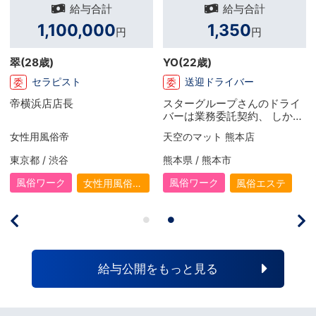
給与合計
給与合計
1,082,500
600,000
円
円
S
(27歳)
M
(24歳)
店長・幹部候補
店長・幹部候補
正
正
とにかく稼げる仕事に就きた
前から風俗関係のお仕事に興
いと思い、 目標なども無くこ
味があり、この会社は社会保
の仕事に辿り着きました！ 初
険完備に福利厚生も手厚く安
スピード京橋店【スピードグループ】
天空のマット 熊本店
めは言われるがまま… といっ
心できると思い入社したいと
た形で働いていましたが、 や
思いました！ 業界未経験とい
大阪府 / 京橋
熊本県 / 熊本市
りがいを感じる事も増え、夢
う事もあり最初は不安もあり
も出来て 上を目指して頑張る
ましたが先輩方の手厚いサポ
風俗ワーク
風俗ワーク
ホテヘル
風俗エステ
ようになりました！ 入社して
ートもあり今では毎日楽しく
1年半で店を任されるようにな
仕事をさせていただいてま
り今は目標に向けて精進して
す！ こんなに成長が実感で
いる最中です！
き、仕事が楽しく、お給料が
もらえるグループは他にない
と思います！
給与公開をもっと見る