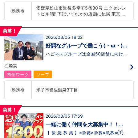
もまだ不安だな…と思う方は是非オフィシ
迎！学歴・職歴・性別など関係なく、スタ
愛媛県松山市道後多幸町5番30号 エクセレン
ャルサイトをご覧下さい。
ッフ一人ひとりが働きやすい環境のお店で
勤務地
トビル1階 下記いずれかの店舗に配属 東京 五
【https://happiness-group.biz/】※お手
す。現在多くの女性スタッフが勤務してお
数ですがコピー＆ペーストしてURLを開い
ります。業界経験のある方もない方もご応
反田：五反田駅から徒歩2分 池袋：池袋駅西
ていただければです。応募に迷ってる方や
募大歓迎です！キャスト経験のある方には
口から徒歩2分 吉原：三ノ輪駅から徒歩8分 神
他社と比較検討中など。そのような時は1
新人キャストさんにお仕事を教えるアドバ
急募！
奈川 横浜：京急線黄金町駅から徒歩8分 茨城
回サイトを見ていただければ何か変わるか
イザーのお仕事もございます。当グループ
2026/08/05 18:22
水戸：水戸駅からバス5分 北海道 札幌：すす
もしれません。アナタからのご連絡お待ち
は年功序列ではなく実力主義です。 頑張
きの駅から徒歩5分 中国・四国 鳥取：米子市
しております。
り次第でいくらでも店長や幹部枠への昇格
好調なグループで働こう(・ω・)
が可能なんです！力のある方には必要な席
皆生温泉 愛媛：松山道後温泉 九州・沖縄 福
ノ
をしっかりご用意できる環境ですのでご安
ハピネスグループは全国50店舗に向けて
岡：中洲川端駅から徒歩8分 沖縄：那覇市※出
心ください。実際に入社後、最短で8ヶ月
着々と店舗拡大中です！では！好調なハピ
店準備中 他にも続々出店予定 遠方からのご応
で店長になった先輩もいます。その先輩の
ネスグループで働く利点とは！？新しいお
乙姫宴
募の方にはWEB面接対応しております
あとにアナタも続きませんか！？
店がまた増えるので役職ポストに空き枠
有！！ つまり・・・ハピネスグループの
風俗ワーク
ソープ
中でも、今！1番役職に就けるチャンスが
転がっているんです。こ、これは…(ﾟДﾟ;)
「今」入社するべきじゃないです
勤務地
米子市皆生温泉3丁目
か！？！？ のし上がりたいなら、このビ
ッグチャンス見逃さないでください！！チ
ャンスの多いグループで上を目指しません
か？？当グループは年功序列ではなく実力
急募！
主義です。 頑張り次第でいくらでも店長
2026/08/05 17:59
や幹部枠への昇格が可能なんです！力のあ
る方には必要な席をしっかりご用意できる
一緒に働く仲間を大募集中！！
環境ですのでご安心ください。実際に入社
【アルバイト・送迎ドライバー急
後、最短で8ヶ月で店長になった先輩もい
【 緊 急 募 集 】※急募※急募※急募※①ス
ます。その先輩のあとにアナタも続きませ
タッフアルバイト！②お客様送迎ドライ