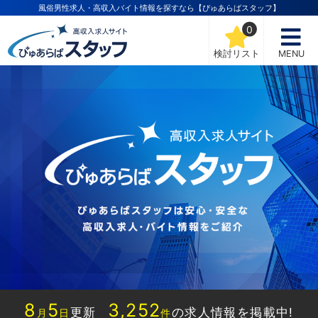
風俗男性求人・高収入バイト情報を探すなら【ぴゅあらばスタッフ】
0
検討リスト
MENU
8
5
3,252
更新
の求人情報を掲載中!
月
日
件