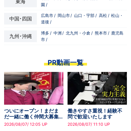
東海
園
/
広島市
/
岡山市
/
山口・宇部
/
高松
/
松山・
中国･四国
道後
/
博多
/
中洲
/
北九州・小倉
/
熊本市
/
鹿児島
九州･沖縄
市
/
PR動画一覧
成果を正当に評価する職
老舗グループで安定収入
場です。昇給制度あり！
を実現！
2026/08/07/ 12:26 UP
2026/08/07/ 12:23 UP