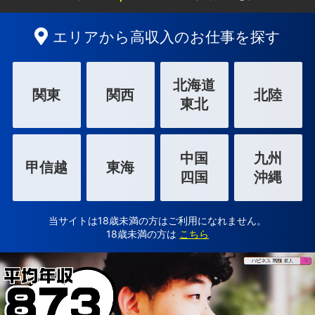
エリアから高収入のお仕事を探す
北海道
関東
関西
北陸
東北
中国
九州
甲信越
東海
四国
沖縄
当サイトは18歳未満の方はご利用になれません。
18歳未満の方は
こちら