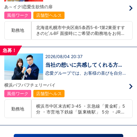
募】
んか！？ 勿論、男性だけではなく女性も
バー！店舗間5分程度お客様を送迎するだ
あ～イク!恋愛生欲情の扉
活躍中。ハピネスグループ初の女性店長だ
け！時給：①1,300円～②1,100円～勤務
って目指せます。それでもまだ迷ってるっ
時間：①早番：8:00～18:00 （食事休憩
風俗ワーク
店舗型ヘルス
て方は是非オフィシャルサイトをご覧下さ
あり：実働9時間） 遅番：16:00～翌
い。【https://happiness-group.biz/​】 ※
2:00（食事休憩あり：実働9時間）②土
北海道札幌市中央区南5条西5-6-1第2東亜すす
お手数ですがコピー＆ペーストしてURLを
日祝日の日中(9時～16時位まで)、平日夜
勤務地
きのビル8F 面接時にご希望の勤務地をお伺い
開いていただければです。先輩のインタビ
(夕方～24時位まで)※ご希望があれば、そ
ュー動画など、アナタが一歩踏み出すキッ
の他のシフト調整も可能です。お気軽にご
し、配属店舗を決定いたします。 入社後の転
カケになるものがあるかもしれません。是
相談ください。条件：①笑顔、元気な方
勤についても希望を考慮いたします。 ■土浦
非ご覧ください(^^)鳥取米子で 「オトコの
であればOK！②ご自身の車持ち込み
急募！
エリア：茨城県土浦市桜町 ・JR常磐線土浦駅
出稼ぎキャンペーン」実施中！1年勤務
OK！ 社用車利用も可能！（※社用車利
2026/08/04 20:37
■横浜エリア：神奈川県横浜市中区 ・京急線
480万円＋目標達成報奨金100万円☆※今
用時は時給変動あり）「今すぐ稼ぎた
黄金町駅、日ノ出町駅 ・市営地下鉄阪東橋
だけ限定引越し代も当社負担！！！
い！」「業界に興味はあるけどちょっと不
当社の想いに共感してくれる方、
安...」「運転が好き！」という方、大歓
駅、伊勢佐木長者町駅 ・JR横浜線関内駅 ■札
大募集‼
迎！スピード採用中につき、ご応募はお急
恋愛グループでは、お客様の喜びを自分自
幌エリア：北海道札幌市 地下鉄南北線すすき
ぎください！恋愛グループでは、お客様の
身の喜びに感じられるような人物を求めて
の駅
喜びを自分自身の喜びに感じられるような
います！・接客が好き・お客様が笑顔にな
横浜パフパフチェリーパイ
人物を求めています！・接客が好き・お客
ると自分も嬉しい・お客様だけでなく、働
様が笑顔になると自分も嬉しい・お客様だ
く仲間もキャストさんも笑顔になると嬉し
風俗ワーク
店舗型ヘルス
けでなく、働く仲間もキャストさんも笑顔
い・喜んで(楽しんで)もらう為にはどうし
になると嬉しい・喜んで(楽しんで)もらう
たらいいのか？を考えられる上記のような
横浜市中区末吉町3-45 ・京急線「黄金町」5
為にはどうしたらいいのか？を考えられる
方が当グループでは活躍の場を広げていま
勤務地
分 ・市営地下鉄線「阪東橋駅」 5分 ・JR線
上記のような方が当グループでは活躍の場
す。他にも…・失敗しても諦めない！・と
を広げています。他にも…・失敗しても諦
にかくやる気だけは負けない！・環境を変
「関内駅」15分
めない！・とにかくやる気だけは負けな
えてチャレンジしたい！・とにかくお給料
い！・環境を変えてチャレンジしたい！・
をあげたい！など。接客業経験がないから
とにかくお給料をあげたい！など。接客業
ダメという事は一切なく、自分の将来のビ
経験がないからダメという事は一切なく、
ジョンの為にこうしたい！こうなりたい！