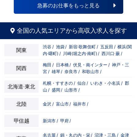
自分の将来のビジョンの為にこうしたい！
と強い意志を持ってる方にも平等にチャン
急募のお仕事をもっと見る
こうなりたい！と強い意志を持ってる方に
スがある職場になっています。その為、未
も平等にチャンスがある職場になっていま
経験からの応募も大歓迎です。今働いてる
す。その為、未経験からの応募も大歓迎で
先輩方は、異業種から転職してきた方が圧
す。今働いてる先輩方は、異業種から転職
倒的に多いです。「ちょっと求めてる人物
してきた方が圧倒的に多いです。「ちょっ
像と自分は違うかも…？」と思う方もいる
全国の人気エリアから高収入求人を探す
と求めてる人物像と自分は違うかも…？」
と思います。ですが、よく考えてくださ
と思う方もいると思います。ですが、よく
い。全てが当てはまる人の方が少ないと思
考えてください。全てが当てはまる人の方
います。ココは自分にも当てはまる！で十
渋谷
/
池袋
/
新宿·歌舞伎町
/
五反田
/
横浜(関
が少ないと思います。ココは自分にも当て
分なんです。まずは応募して、面接時にあ
関東
内·曙町)
/
川崎(堀之内·南町)
/
西川口·蕨
/
はまる！で十分なんです。まずは応募し
なたの想いを聞かせてください。その後、
て、面接時にあなたの想いを聞かせてくだ
私たちの想いを説明させていただきます。
さい。その後、私たちの想いを説明させて
その話の中で共感できるか/出来ないかだ
梅田
/
日本橋
/
伏見・南インター
/
神戸・三
関西
いただきます。その話の中で共感できる
と思います。ご応募お待ちしておりま
宮
/
雄琴
/
奈良市
/
和歌山市
/
か/出来ないかだと思います。ご応募お待
す！！
ちしております！！
札幌・すすきの
/
仙台
/
いわき・小名浜
/
郡
北海道·東北
山
/
盛岡
/
山形市
/
北陸
金沢
/
富山市
/
福井市
/
甲信越
新潟市
/
甲府
/
名古屋
/
錦・丸の内・栄
/
沼津・三島
/
金津