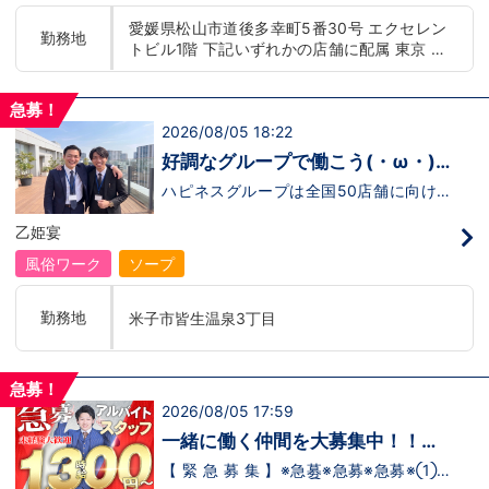
もまだ不安だな…と思う方は是非オフィシ
迎！学歴・職歴・性別など関係なく、スタ
愛媛県松山市道後多幸町5番30号 エクセレン
ャルサイトをご覧下さい。
ッフ一人ひとりが働きやすい環境のお店で
勤務地
トビル1階 下記いずれかの店舗に配属 東京 五
【https://happiness-group.biz/】※お手
す。現在多くの女性スタッフが勤務してお
数ですがコピー＆ペーストしてURLを開い
ります。業界経験のある方もない方もご応
反田：五反田駅から徒歩2分 池袋：池袋駅西
ていただければです。応募に迷ってる方や
募大歓迎です！キャスト経験のある方には
口から徒歩2分 吉原：三ノ輪駅から徒歩8分 神
他社と比較検討中など。そのような時は1
新人キャストさんにお仕事を教えるアドバ
急募！
奈川 横浜：京急線黄金町駅から徒歩8分 茨城
回サイトを見ていただければ何か変わるか
イザーのお仕事もございます。当グループ
2026/08/05 18:22
水戸：水戸駅からバス5分 北海道 札幌：すす
もしれません。アナタからのご連絡お待ち
は年功序列ではなく実力主義です。 頑張
きの駅から徒歩5分 中国・四国 鳥取：米子市
しております。
り次第でいくらでも店長や幹部枠への昇格
好調なグループで働こう(・ω・)
が可能なんです！力のある方には必要な席
皆生温泉 愛媛：松山道後温泉 九州・沖縄 福
ノ
をしっかりご用意できる環境ですのでご安
ハピネスグループは全国50店舗に向けて
岡：中洲川端駅から徒歩8分 沖縄：那覇市※出
心ください。実際に入社後、最短で8ヶ月
着々と店舗拡大中です！では！好調なハピ
店準備中 他にも続々出店予定 遠方からのご応
で店長になった先輩もいます。その先輩の
ネスグループで働く利点とは！？新しいお
乙姫宴
募の方にはWEB面接対応しております
あとにアナタも続きませんか！？
店がまた増えるので役職ポストに空き枠
有！！ つまり・・・ハピネスグループの
風俗ワーク
ソープ
中でも、今！1番役職に就けるチャンスが
転がっているんです。こ、これは…(ﾟДﾟ;)
「今」入社するべきじゃないです
勤務地
米子市皆生温泉3丁目
か！？！？ のし上がりたいなら、このビ
ッグチャンス見逃さないでください！！チ
ャンスの多いグループで上を目指しません
か？？当グループは年功序列ではなく実力
急募！
主義です。 頑張り次第でいくらでも店長
2026/08/05 17:59
や幹部枠への昇格が可能なんです！力のあ
る方には必要な席をしっかりご用意できる
一緒に働く仲間を大募集中！！
環境ですのでご安心ください。実際に入社
【アルバイト・送迎ドライバー急
後、最短で8ヶ月で店長になった先輩もい
【 緊 急 募 集 】※急募※急募※急募※①ス
ます。その先輩のあとにアナタも続きませ
タッフアルバイト！②お客様送迎ドライ