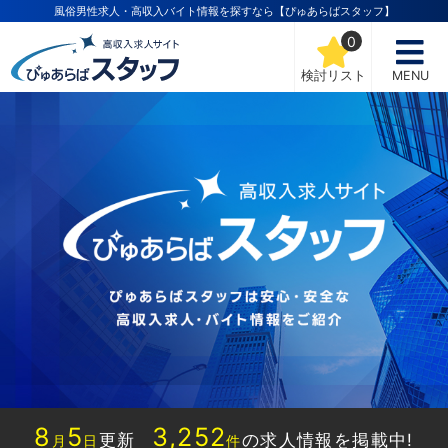
風俗男性求人・高収入バイト情報を探すなら【ぴゅあらばスタッフ】
0
検討リスト
MENU
8
5
3,252
更新
の求人情報を掲載中!
月
日
件