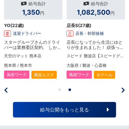
給与合計
給与合計
1,350
1,082,500
円
円
YO
(22歳)
店長S
(27歳)
送迎ドライバー
店長・幹部候補
委
正
スターグループさんのドライ
店長になってから生活にゆと
バーは業務委託契約、 しかも
りが生まれました！ 頑張った
時給がとても高いうえに、他
分だけお給料がしっかり上が
天空のマット 熊本店
スピード 難波店【スピードグループ】
グループさんと 違って基本的
るので、毎月とてもやりがい
には女性の送迎業務のみ。 働
を感じています。 有給休暇も
熊本県 / 熊本市
大阪府 / 難波・心斎橋
いてみると服装も自由、社員
取得でき、リフレッシュした
の方々もしっかりしており、
い時には旅行へ出かけていま
風俗ワーク
風俗ワーク
風俗エステ
ホテヘル
前のグループとは比べ物にな
す。 宿や食事は少し贅沢をす
らないほど働きやすいです。
るのも楽しみの一つですね！
（前はドライバーの扱いが本
引っ越しも予定しているので
当にひどかった・・・） 時給
今はその資金作りのために前
も上げていただき、空き時間
向きに頑張っています！
を有効活用出来るこのお仕事
給与公開をもっと見る
は 本当におすすめですよ！