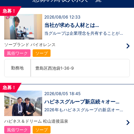
急募！
2026/08/06 12:33
当社が求める人材とは…
当グループは企業理念を共有することがで
き、【情熱】【向上心】【チャレンジ精
神】を持っている方を求めています。さら
ソープランド バイオレンス
に！『ハピネスグループは、店舗数が増え
ます！！』つまり…【店長/幹部】の空き
風俗ワーク
ソープ
枠があるってことです。実際に働いてみ
て、上が詰まってて空き枠が無い…全然役
職者になれない(´;ω;｀)なんて経験はあり
勤務地
豊島区西池袋1-36-9
ませんか？？当グループは年功序列ではな
く実力主義です。頑張り次第でいくらでも
店長や幹部枠への昇格が可能なんです！力
のある方には必要な席をしっかりご用意で
急募！
きる環境ですのでご安心ください。実際に
2026/08/05 18:45
入社後、最短で8ヶ月で店長になった先輩
もいます。その先輩のあとにアナタも続き
ハピネスグループ新店続々オープ
ませんか！？勿論、男性だけではなく女性
ン決定！
も活躍中。ハピネスグループ初の女性店長
2026年もハピネスグループの新店オープ
だって目指せます。ハピネスグループはナ
ンが決定！新しいお店で新しい環境で働い
イトレジャー業界だからといって一般大手
てみませんか？いままでの職歴も学歴も一
ハピネス＆ドリーム 松山道後温泉
企業様に引けを取らない体制で取り組んで
切関係ありません。頑張り次第で20代で
いる会社です。そのため、誰もが安心して
年収1000万円も夢じゃないんです！一般
風俗ワーク
ソープ
入社・勤務のできる環境なのです。それで
職からの転職や、女性からのご応募大歓