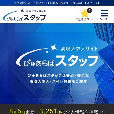
風俗男性求人・高収入バイト情報を探すなら【ぴゅあらばスタッフ】
0
検討リスト
MENU
8
5
3,251
更新
の求人情報を掲載中!
月
日
件