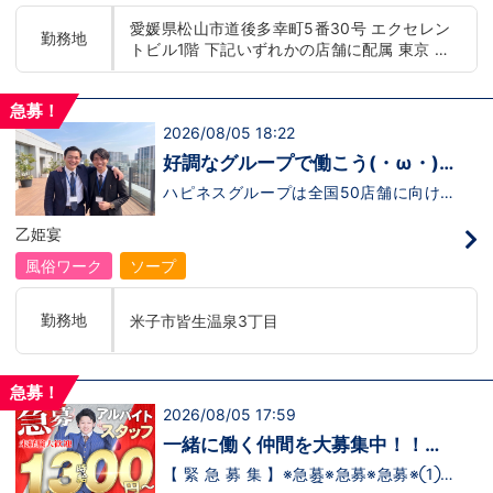
もまだ不安だな…と思う方は是非オフィシ
迎！学歴・職歴・性別など関係なく、スタ
愛媛県松山市道後多幸町5番30号 エクセレン
ャルサイトをご覧下さい。
ッフ一人ひとりが働きやすい環境のお店で
勤務地
トビル1階 下記いずれかの店舗に配属 東京 五
【https://happiness-group.biz/】※お手
す。現在多くの女性スタッフが勤務してお
数ですがコピー＆ペーストしてURLを開い
ります。業界経験のある方もない方もご応
反田：五反田駅から徒歩2分 池袋：池袋駅西
ていただければです。応募に迷ってる方や
募大歓迎です！キャスト経験のある方には
口から徒歩2分 吉原：三ノ輪駅から徒歩8分 神
他社と比較検討中など。そのような時は1
新人キャストさんにお仕事を教えるアドバ
急募！
奈川 横浜：京急線黄金町駅から徒歩8分 茨城
回サイトを見ていただければ何か変わるか
イザーのお仕事もございます。当グループ
2026/08/05 18:22
水戸：水戸駅からバス5分 北海道 札幌：すす
もしれません。アナタからのご連絡お待ち
は年功序列ではなく実力主義です。 頑張
きの駅から徒歩5分 中国・四国 鳥取：米子市
しております。
り次第でいくらでも店長や幹部枠への昇格
好調なグループで働こう(・ω・)
が可能なんです！力のある方には必要な席
皆生温泉 愛媛：松山道後温泉 九州・沖縄 福
ノ
をしっかりご用意できる環境ですのでご安
ハピネスグループは全国50店舗に向けて
岡：中洲川端駅から徒歩8分 沖縄：那覇市※出
心ください。実際に入社後、最短で8ヶ月
着々と店舗拡大中です！では！好調なハピ
店準備中 他にも続々出店予定 遠方からのご応
で店長になった先輩もいます。その先輩の
ネスグループで働く利点とは！？新しいお
乙姫宴
募の方にはWEB面接対応しております
あとにアナタも続きませんか！？
店がまた増えるので役職ポストに空き枠
有！！ つまり・・・ハピネスグループの
風俗ワーク
ソープ
中でも、今！1番役職に就けるチャンスが
転がっているんです。こ、これは…(ﾟДﾟ;)
「今」入社するべきじゃないです
勤務地
米子市皆生温泉3丁目
か！？！？ のし上がりたいなら、このビ
ッグチャンス見逃さないでください！！チ
ャンスの多いグループで上を目指しません
か？？当グループは年功序列ではなく実力
急募！
主義です。 頑張り次第でいくらでも店長
2026/08/05 17:59
や幹部枠への昇格が可能なんです！力のあ
る方には必要な席をしっかりご用意できる
一緒に働く仲間を大募集中！！
環境ですのでご安心ください。実際に入社
【アルバイト・送迎ドライバー急
後、最短で8ヶ月で店長になった先輩もい
【 緊 急 募 集 】※急募※急募※急募※①ス
ます。その先輩のあとにアナタも続きませ
タッフアルバイト！②お客様送迎ドライ