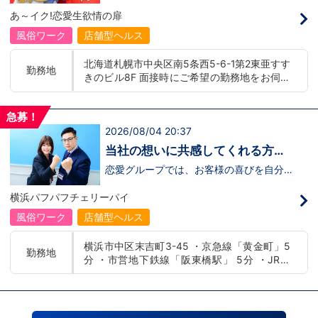
募】
んか！？ 勿論、男性だけではなく女性も
バー！店舗間5分程度お客様を送迎するだ
あ～イク!恋愛生欲情の扉
活躍中。ハピネスグループ初の女性店長だ
け！時給：①1,300円～②1,100円～勤務
って目指せます。それでもまだ迷ってるっ
時間：①早番：8:00～18:00 （食事休憩
風俗ワーク
店舗型ヘルス
て方は是非オフィシャルサイトをご覧下さ
あり：実働9時間） 遅番：16:00～翌
い。【https://happiness-group.biz/​】 ※
2:00（食事休憩あり：実働9時間）②土
北海道札幌市中央区南5条西5-6-1第2東亜すす
お手数ですがコピー＆ペーストしてURLを
日祝日の日中(9時～16時位まで)、平日夜
勤務地
きのビル8F 面接時にご希望の勤務地をお伺い
開いていただければです。先輩のインタビ
(夕方～24時位まで)※ご希望があれば、そ
ュー動画など、アナタが一歩踏み出すキッ
の他のシフト調整も可能です。お気軽にご
し、配属店舗を決定いたします。 入社後の転
カケになるものがあるかもしれません。是
相談ください。条件：①笑顔、元気な方
勤についても希望を考慮いたします。 ■土浦
非ご覧ください(^^)鳥取米子で 「オトコの
であればOK！②ご自身の車持ち込み
急募！
エリア：茨城県土浦市桜町 ・JR常磐線土浦駅
出稼ぎキャンペーン」実施中！1年勤務
OK！ 社用車利用も可能！（※社用車利
2026/08/04 20:37
■横浜エリア：神奈川県横浜市中区 ・京急線
480万円＋目標達成報奨金100万円☆※今
用時は時給変動あり）「今すぐ稼ぎた
黄金町駅、日ノ出町駅 ・市営地下鉄阪東橋
だけ限定引越し代も当社負担！！！
い！」「業界に興味はあるけどちょっと不
当社の想いに共感してくれる方、
安...」「運転が好き！」という方、大歓
駅、伊勢佐木長者町駅 ・JR横浜線関内駅 ■札
大募集‼
迎！スピード採用中につき、ご応募はお急
恋愛グループでは、お客様の喜びを自分自
幌エリア：北海道札幌市 地下鉄南北線すすき
ぎください！恋愛グループでは、お客様の
身の喜びに感じられるような人物を求めて
の駅
喜びを自分自身の喜びに感じられるような
います！・接客が好き・お客様が笑顔にな
横浜パフパフチェリーパイ
人物を求めています！・接客が好き・お客
ると自分も嬉しい・お客様だけでなく、働
様が笑顔になると自分も嬉しい・お客様だ
く仲間もキャストさんも笑顔になると嬉し
風俗ワーク
店舗型ヘルス
けでなく、働く仲間もキャストさんも笑顔
い・喜んで(楽しんで)もらう為にはどうし
になると嬉しい・喜んで(楽しんで)もらう
たらいいのか？を考えられる上記のような
横浜市中区末吉町3-45 ・京急線「黄金町」5
為にはどうしたらいいのか？を考えられる
方が当グループでは活躍の場を広げていま
勤務地
分 ・市営地下鉄線「阪東橋駅」 5分 ・JR線
上記のような方が当グループでは活躍の場
す。他にも…・失敗しても諦めない！・と
を広げています。他にも…・失敗しても諦
にかくやる気だけは負けない！・環境を変
「関内駅」15分
めない！・とにかくやる気だけは負けな
えてチャレンジしたい！・とにかくお給料
い！・環境を変えてチャレンジしたい！・
をあげたい！など。接客業経験がないから
とにかくお給料をあげたい！など。接客業
ダメという事は一切なく、自分の将来のビ
経験がないからダメという事は一切なく、
ジョンの為にこうしたい！こうなりたい！