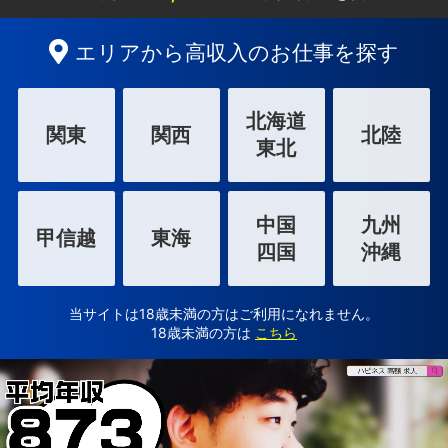
エリアから高収入のお仕事を探す
北海道
関東
関西
北陸
東北
中国
九州
甲信越
東海
四国
沖縄
当サイトは18歳未満の方はご利用になれません。
18歳未満の方は
こちら