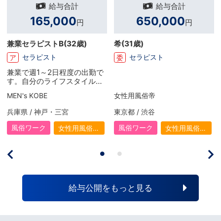
給与合計
給与合計
165,000
650,000
円
円
兼業セラピストB
(32歳)
希
(31歳)
セラピスト
セラピスト
ア
委
兼業で週1～2日程度の出勤で
す。自分のライフスタイルに
合った日数で働いていますが
MEN's KOBE
女性用風俗帝
収入面でも助かってます。本
業だけではできなかった多少
兵庫県 / 神戸・三宮
東京都 / 渋谷
の贅沢もできるようになり、
頑張りがいを感じています。
風俗ワーク
風俗ワーク
女性用風俗
女性用風俗
（女風）
（女風）
給与公開をもっと見る