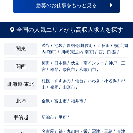
自分の将来のビジョンの為にこうしたい！
と強い意志を持ってる方にも平等にチャン
急募のお仕事をもっと見る
こうなりたい！と強い意志を持ってる方に
スがある職場になっています。その為、未
も平等にチャンスがある職場になっていま
経験からの応募も大歓迎です。今働いてる
す。その為、未経験からの応募も大歓迎で
先輩方は、異業種から転職してきた方が圧
す。今働いてる先輩方は、異業種から転職
倒的に多いです。「ちょっと求めてる人物
してきた方が圧倒的に多いです。「ちょっ
像と自分は違うかも…？」と思う方もいる
全国の人気エリアから高収入求人を探す
と求めてる人物像と自分は違うかも…？」
と思います。ですが、よく考えてくださ
と思う方もいると思います。ですが、よく
い。全てが当てはまる人の方が少ないと思
考えてください。全てが当てはまる人の方
います。ココは自分にも当てはまる！で十
渋谷
/
池袋
/
新宿·歌舞伎町
/
五反田
/
横浜(関
が少ないと思います。ココは自分にも当て
分なんです。まずは応募して、面接時にあ
関東
内·曙町)
/
川崎(堀之内·南町)
/
西川口·蕨
/
はまる！で十分なんです。まずは応募し
なたの想いを聞かせてください。その後、
て、面接時にあなたの想いを聞かせてくだ
私たちの想いを説明させていただきます。
さい。その後、私たちの想いを説明させて
その話の中で共感できるか/出来ないかだ
梅田
/
日本橋
/
伏見・南インター
/
神戸・三
関西
いただきます。その話の中で共感できる
と思います。ご応募お待ちしておりま
宮
/
雄琴
/
奈良市
/
和歌山市
/
か/出来ないかだと思います。ご応募お待
す！！
ちしております！！
札幌・すすきの
/
仙台
/
いわき・小名浜
/
郡
北海道·東北
山
/
盛岡
/
山形市
/
北陸
金沢
/
富山市
/
福井市
/
甲信越
新潟市
/
甲府
/
名古屋
/
錦・丸の内・栄
/
沼津・三島
/
金津