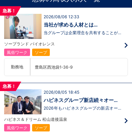
急募！
2026/08/06 12:33
当社が求める人材とは…
当グループは企業理念を共有することがで
き、【情熱】【向上心】【チャレンジ精
神】を持っている方を求めています。さら
ソープランド バイオレンス
に！『ハピネスグループは、店舗数が増え
ます！！』つまり…【店長/幹部】の空き
風俗ワーク
ソープ
枠があるってことです。実際に働いてみ
て、上が詰まってて空き枠が無い…全然役
職者になれない(´;ω;｀)なんて経験はあり
勤務地
豊島区西池袋1-36-9
ませんか？？当グループは年功序列ではな
く実力主義です。頑張り次第でいくらでも
店長や幹部枠への昇格が可能なんです！力
のある方には必要な席をしっかりご用意で
急募！
きる環境ですのでご安心ください。実際に
2026/08/05 18:45
入社後、最短で8ヶ月で店長になった先輩
もいます。その先輩のあとにアナタも続き
ハピネスグループ新店続々オープ
ませんか！？勿論、男性だけではなく女性
ン決定！
も活躍中。ハピネスグループ初の女性店長
2026年もハピネスグループの新店オープ
だって目指せます。ハピネスグループはナ
ンが決定！新しいお店で新しい環境で働い
イトレジャー業界だからといって一般大手
てみませんか？いままでの職歴も学歴も一
ハピネス＆ドリーム 松山道後温泉
企業様に引けを取らない体制で取り組んで
切関係ありません。頑張り次第で20代で
いる会社です。そのため、誰もが安心して
年収1000万円も夢じゃないんです！一般
風俗ワーク
ソープ
入社・勤務のできる環境なのです。それで
職からの転職や、女性からのご応募大歓