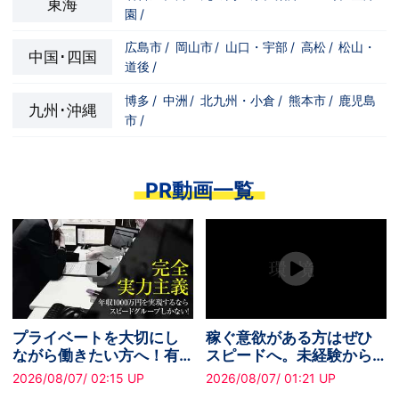
東海
園
/
広島市
/
岡山市
/
山口・宇部
/
高松
/
松山・
中国･四国
道後
/
博多
/
中洲
/
北九州・小倉
/
熊本市
/
鹿児島
九州･沖縄
市
/
PR動画一覧
プライベートを大切にし
稼ぐ意欲がある方はぜひ
ながら働きたい方へ！有
スピードへ。未経験から
給休暇あり
でも無理なく安定収入を
2026/08/07/ 02:15 UP
2026/08/07/ 01:21 UP
実現できます！