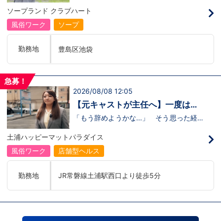
のリアル
の駅
るのかな…？」そんな不安を抱えながら好
ソープランド クラブハート
奇心で裏方に飛び込んだ北村さん。実際に
は、入社初日でそのイメージがガラッと変
風俗ワーク
ソープ
わり、「本当に優しい人ばかり」と感じた
そうです。未経験のキャストに寄り添い、
不安な表情が笑顔に変わっていく瞬間を見
勤務地
豊島区池袋
届けることが、この仕事の大きなやりがい
だと語ってくれました。動画では、入社の
きっかけから、職場の雰囲気、自分が成長
できたポイント、将来の展望までリアルに
急募！
話してくれています。 動画はこちらから
2026/08/08 12:05
↓https://youtu.be/UY9DxQ22NBA
【元キャストが主任へ】一度は退
職を考えた3年目スタッフの転機
「もう辞めようかな...」 そう思った経験
があるからこそ、今の彼女がありま
す。 今回の動画では、土浦店所属・森田
土浦ハッピーマットパラダイス
主任にインタビュー。元キャストの彼女
が、入社してから挫折を経験しながら
風俗ワーク
店舗型ヘルス
も 主任へと成長した背景 には、意外に
も “社長との距離の近さ” がありまし
た。 当グループを選んだ理由、印象に残
勤務地
JR常磐線土浦駅西口より徒歩5分
っているエピソード、そして意外な趣味ま
で。森田主任の飾らない人柄が垣間見える
インタビューです。 動画はこちらから
↓ https://www.youtube.com/watch?
v=trgURXGX--8