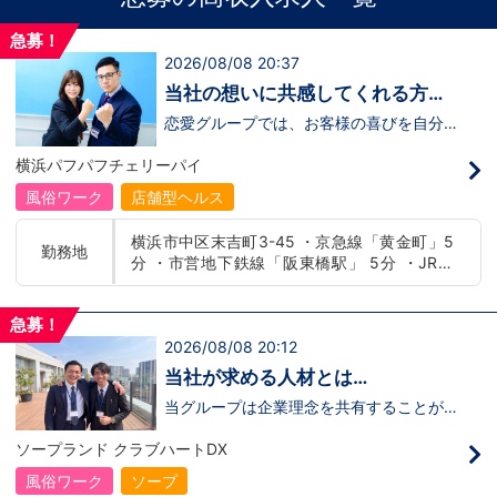
急募！
2026/08/08 20:37
当社の想いに共感してくれる方、
大募集‼
恋愛グループでは、お客様の喜びを自分自
身の喜びに感じられるような人物を求めて
います！・接客が好き・お客様が笑顔にな
横浜パフパフチェリーパイ
ると自分も嬉しい・お客様だけでなく、働
く仲間もキャストさんも笑顔になると嬉し
風俗ワーク
店舗型ヘルス
い・喜んで(楽しんで)もらう為にはどうし
たらいいのか？を考えられる上記のような
横浜市中区末吉町3-45 ・京急線「黄金町」5
方が当グループでは活躍の場を広げていま
勤務地
分 ・市営地下鉄線「阪東橋駅」 5分 ・JR線
す。他にも…・失敗しても諦めない！・と
にかくやる気だけは負けない！・環境を変
「関内駅」15分
えてチャレンジしたい！・とにかくお給料
をあげたい！など。接客業経験がないから
急募！
ダメという事は一切なく、自分の将来のビ
2026/08/08 20:12
ジョンの為にこうしたい！こうなりたい！
と強い意志を持ってる方にも平等にチャン
当社が求める人材とは…
スがある職場になっています。その為、未
経験からの応募も大歓迎です。今働いてる
当グループは企業理念を共有することがで
先輩方は、異業種から転職してきた方が圧
き、【情熱】【向上心】【チャレンジ精
倒的に多いです。「ちょっと求めてる人物
神】を持っている方を求めています。さら
ソープランド クラブハートDX
像と自分は違うかも…？」と思う方もいる
に！『ハピネスグループは、店舗数が増え
と思います。ですが、よく考えてくださ
ます！！』つまり…【店長/幹部】の空き
風俗ワーク
ソープ
い。全てが当てはまる人の方が少ないと思
枠があるってことです。実際に働いてみ