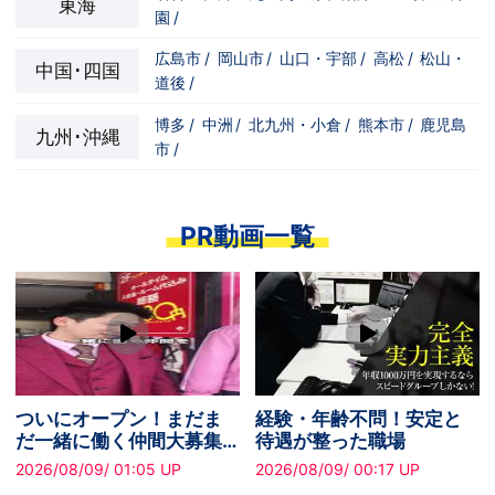
東海
園
/
広島市
/
岡山市
/
山口・宇部
/
高松
/
松山・
中国･四国
道後
/
博多
/
中洲
/
北九州・小倉
/
熊本市
/
鹿児島
九州･沖縄
市
/
PR動画一覧
ついにオープン！まだま
経験・年齢不問！安定と
だ一緒に働く仲間大募集
待遇が整った職場
中です！
2026/08/09/ 01:05 UP
2026/08/09/ 00:17 UP
2