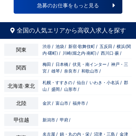
急募のお仕事をもっと見る
全国の人気エリアから高収入求人を探す
渋谷
/
池袋
/
新宿·歌舞伎町
/
五反田
/
横浜(関
関東
内·曙町)
/
川崎(堀之内·南町)
/
西川口·蕨
/
梅田
/
日本橋
/
伏見・南インター
/
神戸・三
関西
宮
/
雄琴
/
奈良市
/
和歌山市
/
札幌・すすきの
/
仙台
/
いわき・小名浜
/
郡
北海道·東北
山
/
盛岡
/
山形市
/
北陸
金沢
/
富山市
/
福井市
/
甲信越
新潟市
/
甲府
/
名古屋
/
錦・丸の内・栄
/
沼津・三島
/
金津