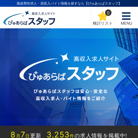
風俗男性求人・高収入バイト情報を探すなら【ぴゅあらばスタッフ】
0
検討リスト
MENU
8
7
3,253
更新
の求人情報を掲載中!
月
日
件