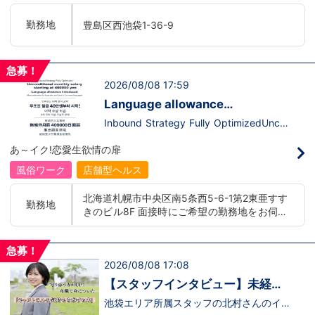
います。ココは自分にも当てはまる！で十
て、上が詰まってて空き枠が無い…全然役
分なんです。まずは応募して、面接時にあ
職者になれない(´;ω;｀)なんて経験はあり
勤務地
豊島区西池袋1-36-9
なたの想いを聞かせてください。その後、
ませんか？？当グループは年功序列ではな
私たちの想いを説明させていただきます。
く実力主義です。頑張り次第でいくらでも
その話の中で共感できるか/出来ないかだ
店長や幹部枠への昇格が可能なんです！力
と思います。ご応募お待ちしておりま
のある方には必要な席をしっかりご用意で
急募！
す！！
きる環境ですのでご安心ください。実際に
2026/08/08 17:59
入社後、最短で8ヶ月で店長になった先輩
もいます。その先輩のあとにアナタも続き
Language allowance
ませんか！？勿論、男性だけではなく女性
introduced/推出語言津貼
も活躍中。ハピネスグループ初の女性店長
Inbound Strategy Fully OptimizedUncon
だって目指せます。ハピネスグループはナ
ditional monthly salary starting at 400,0
イトレジャー業界だからといって一般大手
00 yenLanguage allowance introduced
あ～イク!恋愛生欲情の扉
企業様に引けを取らない体制で取り組んで
More preferential for those who are fluen
いる会社です。そのため、誰もが安心して
t in 3 or more languages인바운드 대책 철
風俗ワーク
店舗型ヘルス
入社・勤務のできる環境なのです。それで
저 공략무조건 월급 40만엔부터 시작!어
もまだ不安だな…と思う方は是非オフィシ
학 수당 도입3개 국어 이상 가능자 우대 徹
北海道札幌市中央区南5条西5-6-1第2東亜すす
ャルサイトをご覧下さい。
底的入站策略無條件月薪 400,000 日圓起
勤務地
きのビル8F 面接時にご希望の勤務地をお伺い
【https://happiness-group.biz/】※お手
推出語言津貼能說至少三種語言者優先
数ですがコピー＆ペーストしてURLを開い
し、配属店舗を決定いたします。 入社後の転
ていただければです。応募に迷ってる方や
勤についても希望を考慮いたします。 ■土浦
他社と比較検討中など。そのような時は1
急募！
エリア：茨城県土浦市桜町 ・JR常磐線土浦駅
回サイトを見ていただければ何か変わるか
2026/08/08 17:08
■横浜エリア：神奈川県横浜市中区 ・京急線
もしれません。アナタからのご連絡お待ち
黄金町駅、日ノ出町駅 ・市営地下鉄阪東橋
しております。
【スタッフインタビュー】未経験
駅、伊勢佐木長者町駅 ・JR横浜線関内駅 ■札
で飛び込んだスタッフが語る職場
池袋エリア所属スタッフの北村さんのイン
幌エリア：北海道札幌市 地下鉄南北線すすき
タビュー動画を公開しました。「怖い人い