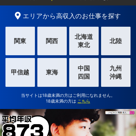
エリアから高収入のお仕事を探す
北海道
関東
関西
北陸
東北
中国
九州
甲信越
東海
四国
沖縄
当サイトは18歳未満の方はご利用になれません。
18歳未満の方は
こちら