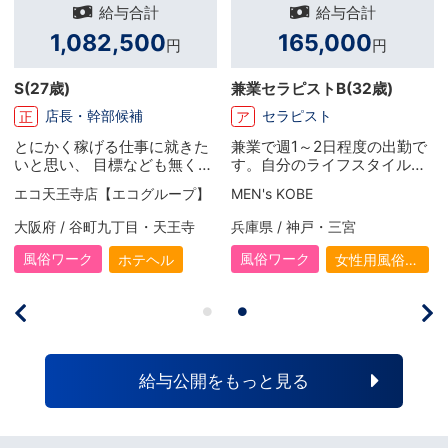
給与合計
給与合計
1,082,500
165,000
円
円
S
(27歳)
兼業セラピストB
(32歳)
店長・幹部候補
セラピスト
正
ア
とにかく稼げる仕事に就きた
兼業で週1～2日程度の出勤で
いと思い、 目標なども無くこ
す。自分のライフスタイルに
の仕事に辿り着きました！ 初
合った日数で働いていますが
エコ天王寺店【エコグループ】
MEN's KOBE
めは言われるがまま… といっ
収入面でも助かってます。本
た形で働いていましたが、 や
業だけではできなかった多少
大阪府 / 谷町九丁目・天王寺
兵庫県 / 神戸・三宮
りがいを感じる事も増え、夢
の贅沢もできるようになり、
も出来て 上を目指して頑張る
頑張りがいを感じています。
風俗ワーク
風俗ワーク
ホテヘル
女性用風俗
ようになりました。 入社して
（女風）
1年半で店を任されるようにな
り今は目標に向けて精進して
いる最中です。
給与公開をもっと見る