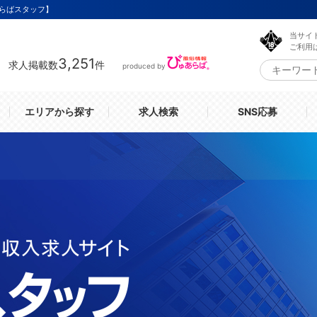
らばスタッフ】
当サイ
ご利用
3,251
求人掲載数
件
produced by
エリアから探す
求人検索
SNS応募