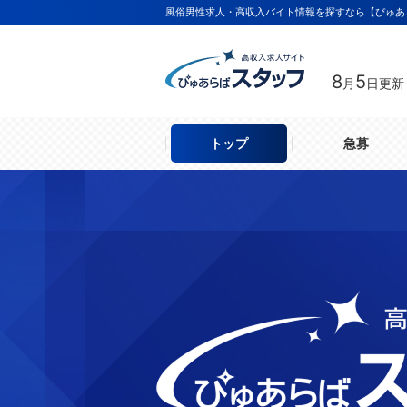
風俗男性求人・高収入バイト情報を探すなら【ぴゅあ
8
5
月
日更新
トップ
急募