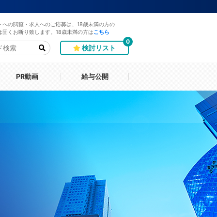
トへの閲覧・求人へのご応募は、18歳未満の方の
は固くお断り致します。18歳未満の方は
こちら
0
検討リスト
PR動画
給与公開