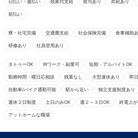
日払い・週払い
残業代支給
賞与あり
昇給あり
前払い
寮・社宅完備
交通費支給
社会保険完備
食事補助
研修あり
社員登用あり
タトゥーOK
Wワーク・副業可
短期・アルバイトOK
勤務時間・曜日応相談
残業なし
大型連休あり
即
自動車/バイク通勤可能
駅から近い
独立支援制度あり
週休２日制度
土日のみOK
週２～３日OK
終電上が
アットホームな職場