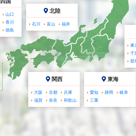
･四国
北陸
山口
香川
石川
富山
福井
徳島
東
千
群
関西
東海
大阪
京都
兵庫
愛知
静岡
岐阜
滋賀
奈良
和歌山
三重