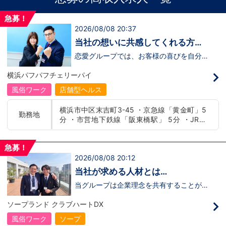
急募！
2026/08/08 20:37
当社の想いに共感してくれる方、
大募集‼
恋愛グループでは、お客様の喜びを自分自
身の喜びに感じられるような人物を求めて
います！・接客が好き・お客様が笑顔にな
横浜パフパフチェリーパイ
ると自分も嬉しい・お客様だけでなく、働
く仲間もキャストさんも笑顔になると嬉し
風俗ワーク
店舗型ヘルス
い・喜んで(楽しんで)もらう為にはどうし
たらいいのか？を考えられる上記のような
横浜市中区末吉町3-45 ・京急線「黄金町」5
方が当グループでは活躍の場を広げていま
勤務地
分 ・市営地下鉄線「阪東橋駅」 5分 ・JR線
す。他にも…・失敗しても諦めない！・と
にかくやる気だけは負けない！・環境を変
「関内駅」15分
えてチャレンジしたい！・とにかくお給料
をあげたい！など。接客業経験がないから
急募！
ダメという事は一切なく、自分の将来のビ
2026/08/08 20:12
ジョンの為にこうしたい！こうなりたい！
と強い意志を持ってる方にも平等にチャン
当社が求める人材とは…
スがある職場になっています。その為、未
経験からの応募も大歓迎です。今働いてる
当グループは企業理念を共有することがで
先輩方は、異業種から転職してきた方が圧
き、【情熱】【向上心】【チャレンジ精
倒的に多いです。「ちょっと求めてる人物
神】を持っている方を求めています。さら
ソープランド クラブハートDX
像と自分は違うかも…？」と思う方もいる
に！『ハピネスグループは、店舗数が増え
と思います。ですが、よく考えてくださ
ます！！』つまり…【店長/幹部】の空き
風俗ワーク
ソープ
い。全てが当てはまる人の方が少ないと思
枠があるってことです。実際に働いてみ