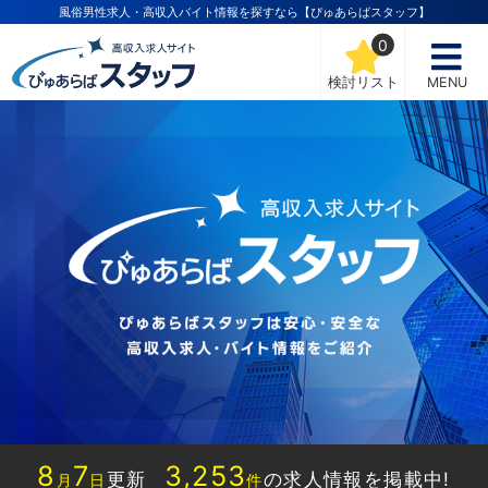
風俗男性求人・高収入バイト情報を探すなら【ぴゅあらばスタッフ】
0
検討リスト
MENU
8
7
3,253
更新
の求人情報を掲載中!
月
日
件