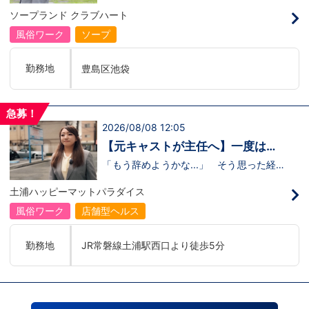
のリアル
の駅
るのかな…？」そんな不安を抱えながら好
ソープランド クラブハート
奇心で裏方に飛び込んだ北村さん。実際に
は、入社初日でそのイメージがガラッと変
風俗ワーク
ソープ
わり、「本当に優しい人ばかり」と感じた
そうです。未経験のキャストに寄り添い、
不安な表情が笑顔に変わっていく瞬間を見
勤務地
豊島区池袋
届けることが、この仕事の大きなやりがい
だと語ってくれました。動画では、入社の
きっかけから、職場の雰囲気、自分が成長
できたポイント、将来の展望までリアルに
急募！
話してくれています。 動画はこちらから
2026/08/08 12:05
↓https://youtu.be/UY9DxQ22NBA
【元キャストが主任へ】一度は退
職を考えた3年目スタッフの転機
「もう辞めようかな...」 そう思った経験
があるからこそ、今の彼女がありま
す。 今回の動画では、土浦店所属・森田
土浦ハッピーマットパラダイス
主任にインタビュー。元キャストの彼女
が、入社してから挫折を経験しながら
風俗ワーク
店舗型ヘルス
も 主任へと成長した背景 には、意外に
も “社長との距離の近さ” がありまし
た。 当グループを選んだ理由、印象に残
勤務地
JR常磐線土浦駅西口より徒歩5分
っているエピソード、そして意外な趣味ま
で。森田主任の飾らない人柄が垣間見える
インタビューです。 動画はこちらから
↓ https://www.youtube.com/watch?
v=trgURXGX--8