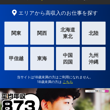
エリアから高収入のお仕事を探す
北海道
関東
関西
北陸
東北
中国
九州
甲信越
東海
四国
沖縄
当サイトは18歳未満の方はご利用になれません。
18歳未満の方は
こちら