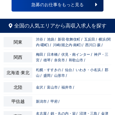
急募のお仕事をもっと見る
全国の人気エリアから高収入求人を探す
渋谷
/
池袋
/
新宿·歌舞伎町
/
五反田
/
横浜(関
関東
内·曙町)
/
川崎(堀之内·南町)
/
西川口·蕨
/
梅田
/
日本橋
/
伏見・南インター
/
神戸・三
関西
宮
/
雄琴
/
奈良市
/
和歌山市
/
札幌・すすきの
/
仙台
/
いわき・小名浜
/
郡
北海道·東北
山
/
盛岡
/
山形市
/
北陸
金沢
/
富山市
/
福井市
/
甲信越
新潟市
/
甲府
/
名古屋
/
錦・丸の内・栄
/
沼津・三島
/
金津