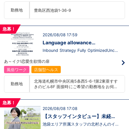
います。ココは自分にも当てはまる！で十
て、上が詰まってて空き枠が無い…全然役
分なんです。まずは応募して、面接時にあ
職者になれない(´;ω;｀)なんて経験はあり
勤務地
豊島区西池袋1-36-9
なたの想いを聞かせてください。その後、
ませんか？？当グループは年功序列ではな
私たちの想いを説明させていただきます。
く実力主義です。頑張り次第でいくらでも
その話の中で共感できるか/出来ないかだ
店長や幹部枠への昇格が可能なんです！力
と思います。ご応募お待ちしておりま
のある方には必要な席をしっかりご用意で
急募！
す！！
きる環境ですのでご安心ください。実際に
2026/08/08 17:59
入社後、最短で8ヶ月で店長になった先輩
もいます。その先輩のあとにアナタも続き
Language allowance
ませんか！？勿論、男性だけではなく女性
introduced/推出語言津貼
も活躍中。ハピネスグループ初の女性店長
Inbound Strategy Fully OptimizedUncon
だって目指せます。ハピネスグループはナ
ditional monthly salary starting at 400,0
イトレジャー業界だからといって一般大手
00 yenLanguage allowance introduced
あ～イク!恋愛生欲情の扉
企業様に引けを取らない体制で取り組んで
More preferential for those who are fluen
いる会社です。そのため、誰もが安心して
t in 3 or more languages인바운드 대책 철
風俗ワーク
店舗型ヘルス
入社・勤務のできる環境なのです。それで
저 공략무조건 월급 40만엔부터 시작!어
もまだ不安だな…と思う方は是非オフィシ
학 수당 도입3개 국어 이상 가능자 우대 徹
北海道札幌市中央区南5条西5-6-1第2東亜すす
ャルサイトをご覧下さい。
底的入站策略無條件月薪 400,000 日圓起
勤務地
きのビル8F 面接時にご希望の勤務地をお伺い
【https://happiness-group.biz/】※お手
推出語言津貼能說至少三種語言者優先
数ですがコピー＆ペーストしてURLを開い
し、配属店舗を決定いたします。 入社後の転
ていただければです。応募に迷ってる方や
勤についても希望を考慮いたします。 ■土浦
他社と比較検討中など。そのような時は1
急募！
エリア：茨城県土浦市桜町 ・JR常磐線土浦駅
回サイトを見ていただければ何か変わるか
2026/08/08 17:08
■横浜エリア：神奈川県横浜市中区 ・京急線
もしれません。アナタからのご連絡お待ち
黄金町駅、日ノ出町駅 ・市営地下鉄阪東橋
しております。
【スタッフインタビュー】未経験
駅、伊勢佐木長者町駅 ・JR横浜線関内駅 ■札
で飛び込んだスタッフが語る職場
池袋エリア所属スタッフの北村さんのイン
幌エリア：北海道札幌市 地下鉄南北線すすき
タビュー動画を公開しました。「怖い人い