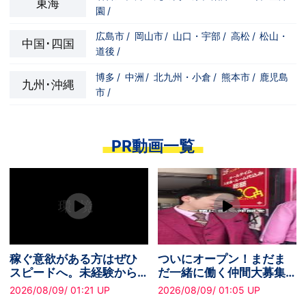
東海
園
/
広島市
/
岡山市
/
山口・宇部
/
高松
/
松山・
中国･四国
道後
/
博多
/
中洲
/
北九州・小倉
/
熊本市
/
鹿児島
九州･沖縄
市
/
PR動画一覧
稼ぐ意欲がある方はぜひ
ついにオープン！まだま
スピードへ。未経験から
だ一緒に働く仲間大募集
でも無理なく安定収入を
中です！
2026/08/09/ 01:21 UP
2026/08/09/ 01:05 UP
実現できます！