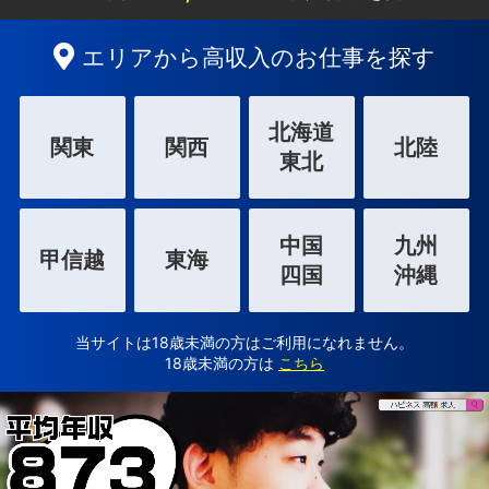
エリアから高収入のお仕事を探す
北海道
関東
関西
北陸
東北
中国
九州
甲信越
東海
四国
沖縄
当サイトは18歳未満の方はご利用になれません。
18歳未満の方は
こちら