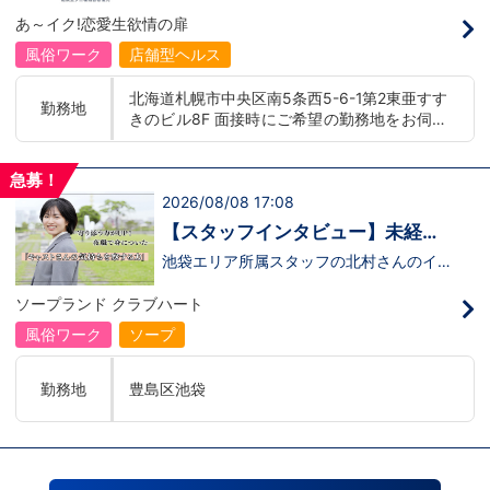
イトレジャー業界だからといって一般大手
00 yenLanguage allowance introduced
あ～イク!恋愛生欲情の扉
企業様に引けを取らない体制で取り組んで
More preferential for those who are fluen
いる会社です。そのため、誰もが安心して
t in 3 or more languages인바운드 대책 철
風俗ワーク
店舗型ヘルス
入社・勤務のできる環境なのです。それで
저 공략무조건 월급 40만엔부터 시작!어
もまだ不安だな…と思う方は是非オフィシ
학 수당 도입3개 국어 이상 가능자 우대 徹
北海道札幌市中央区南5条西5-6-1第2東亜すす
ャルサイトをご覧下さい。
底的入站策略無條件月薪 400,000 日圓起
勤務地
きのビル8F 面接時にご希望の勤務地をお伺い
【https://happiness-group.biz/】※お手
推出語言津貼能說至少三種語言者優先
数ですがコピー＆ペーストしてURLを開い
し、配属店舗を決定いたします。 入社後の転
ていただければです。応募に迷ってる方や
勤についても希望を考慮いたします。 ■土浦
他社と比較検討中など。そのような時は1
急募！
エリア：茨城県土浦市桜町 ・JR常磐線土浦駅
回サイトを見ていただければ何か変わるか
2026/08/08 17:08
■横浜エリア：神奈川県横浜市中区 ・京急線
もしれません。アナタからのご連絡お待ち
黄金町駅、日ノ出町駅 ・市営地下鉄阪東橋
しております。
【スタッフインタビュー】未経験
駅、伊勢佐木長者町駅 ・JR横浜線関内駅 ■札
で飛び込んだスタッフが語る職場
池袋エリア所属スタッフの北村さんのイン
幌エリア：北海道札幌市 地下鉄南北線すすき
タビュー動画を公開しました。「怖い人い
のリアル
の駅
るのかな…？」そんな不安を抱えながら好
ソープランド クラブハート
奇心で裏方に飛び込んだ北村さん。実際に
は、入社初日でそのイメージがガラッと変
風俗ワーク
ソープ
わり、「本当に優しい人ばかり」と感じた
そうです。未経験のキャストに寄り添い、
不安な表情が笑顔に変わっていく瞬間を見
勤務地
豊島区池袋
届けることが、この仕事の大きなやりがい
だと語ってくれました。動画では、入社の
きっかけから、職場の雰囲気、自分が成長
できたポイント、将来の展望までリアルに
話してくれています。 動画はこちらから
↓https://youtu.be/UY9DxQ22NBA