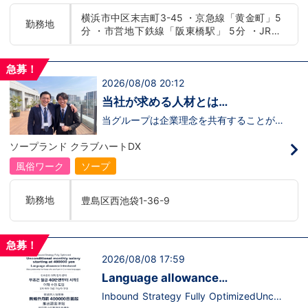
たらいいのか？を考えられる上記のような
横浜市中区末吉町3-45 ・京急線「黄金町」5
方が当グループでは活躍の場を広げていま
勤務地
分 ・市営地下鉄線「阪東橋駅」 5分 ・JR線
す。他にも…・失敗しても諦めない！・と
にかくやる気だけは負けない！・環境を変
「関内駅」15分
えてチャレンジしたい！・とにかくお給料
をあげたい！など。接客業経験がないから
急募！
ダメという事は一切なく、自分の将来のビ
2026/08/08 20:12
ジョンの為にこうしたい！こうなりたい！
と強い意志を持ってる方にも平等にチャン
当社が求める人材とは…
スがある職場になっています。その為、未
経験からの応募も大歓迎です。今働いてる
当グループは企業理念を共有することがで
先輩方は、異業種から転職してきた方が圧
き、【情熱】【向上心】【チャレンジ精
倒的に多いです。「ちょっと求めてる人物
神】を持っている方を求めています。さら
ソープランド クラブハートDX
像と自分は違うかも…？」と思う方もいる
に！『ハピネスグループは、店舗数が増え
と思います。ですが、よく考えてくださ
ます！！』つまり…【店長/幹部】の空き
風俗ワーク
ソープ
い。全てが当てはまる人の方が少ないと思
枠があるってことです。実際に働いてみ
います。ココは自分にも当てはまる！で十
て、上が詰まってて空き枠が無い…全然役
分なんです。まずは応募して、面接時にあ
職者になれない(´;ω;｀)なんて経験はあり
勤務地
豊島区西池袋1-36-9
なたの想いを聞かせてください。その後、
ませんか？？当グループは年功序列ではな
私たちの想いを説明させていただきます。
く実力主義です。頑張り次第でいくらでも
その話の中で共感できるか/出来ないかだ
店長や幹部枠への昇格が可能なんです！力
と思います。ご応募お待ちしておりま
のある方には必要な席をしっかりご用意で
急募！
す！！
きる環境ですのでご安心ください。実際に
2026/08/08 17:59
入社後、最短で8ヶ月で店長になった先輩
もいます。その先輩のあとにアナタも続き
Language allowance
ませんか！？勿論、男性だけではなく女性
introduced/推出語言津貼
も活躍中。ハピネスグループ初の女性店長
Inbound Strategy Fully OptimizedUncon
だって目指せます。ハピネスグループはナ
ditional monthly salary starting at 400,0