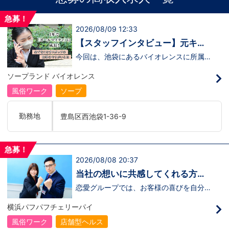
急募！
2026/08/09 12:33
【スタッフインタビュー】元キャ
ストの佐藤さんが語る“接客にこだ
今回は、池袋にあるバイオレンスに所属し
ている 佐藤さんにインタビューを行いま
わる仕事観”
した。佐藤さんは、もともとキャストとし
ソープランド バイオレンス
て働いていた経験を持ちながら、安定を求
めて“裏方スタッフ”へ転身したスタッフの
風俗ワーク
ソープ
ひとりです。転職の決め手は、この業界で
は珍しい 社会保険完備の福利厚生 。
「長く働くことを考えたら、安心できる環
勤務地
豊島区西池袋1-36-9
境を選びたかった」 と語ってくれまし
た。佐藤さんのリアルな声は、裏方のお仕
事に興味がある方にぴったりの内容です。
↓ぜひインタビュー動画をご覧ください！
急募！
↓ https://youtu.be/Qrj8QYFbNA8
2026/08/08 20:37
当社の想いに共感してくれる方、
大募集‼
恋愛グループでは、お客様の喜びを自分自
身の喜びに感じられるような人物を求めて
います！・接客が好き・お客様が笑顔にな
横浜パフパフチェリーパイ
ると自分も嬉しい・お客様だけでなく、働
く仲間もキャストさんも笑顔になると嬉し
風俗ワーク
店舗型ヘルス
い・喜んで(楽しんで)もらう為にはどうし