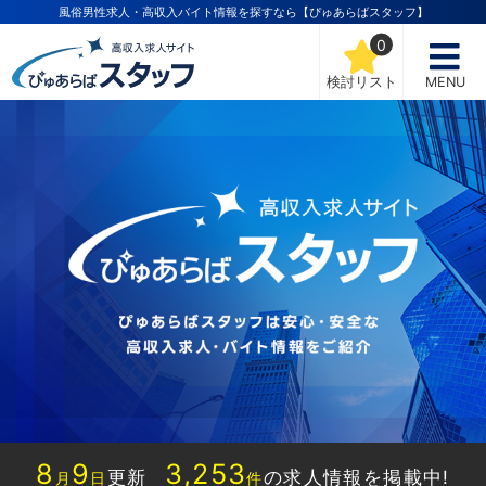
風俗男性求人・高収入バイト情報を探すなら【ぴゅあらばスタッフ】
0
検討リスト
MENU
8
9
3,253
更新
の求人情報を掲載中!
月
日
件