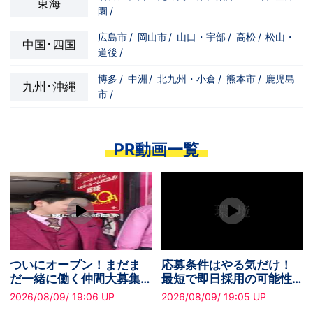
東海
園
/
広島市
/
岡山市
/
山口・宇部
/
高松
/
松山・
中国･四国
道後
/
博多
/
中洲
/
北九州・小倉
/
熊本市
/
鹿児島
九州･沖縄
市
/
PR動画一覧
ついにオープン！まだま
応募条件はやる気だけ！
だ一緒に働く仲間大募集
最短で即日採用の可能性
中です！
あり✧
2026/08/09/ 19:06 UP
2026/08/09/ 19:05 UP