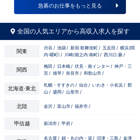
急募のお仕事をもっと見る
全国の人気エリアから高収入求人を探す
渋谷
/
池袋
/
新宿·歌舞伎町
/
五反田
/
横浜(関
関東
内·曙町)
/
川崎(堀之内·南町)
/
西川口·蕨
/
梅田
/
日本橋
/
伏見・南インター
/
神戸・三
関西
宮
/
雄琴
/
奈良市
/
和歌山市
/
札幌・すすきの
/
仙台
/
いわき・小名浜
/
郡
北海道·東北
山
/
盛岡
/
山形市
/
北陸
金沢
/
富山市
/
福井市
/
甲信越
新潟市
/
甲府
/
名古屋
/
錦・丸の内・栄
/
沼津・三島
/
金津