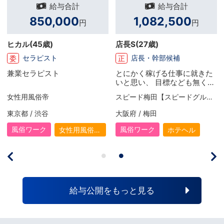
給与合計
給与合計
850,000
1,082,500
円
円
ヒカル
(45歳)
店長S
(27歳)
セラピスト
店長・幹部候補
委
正
兼業セラピスト
とにかく稼げる仕事に就きた
いと思い、 目標なども無くこ
の仕事に辿り着きました。 初
女性用風俗帝
スピード梅田【スピードグループ】
めは言われるがまま… といっ
た形で働いていましたが、 や
東京都 / 渋谷
大阪府 / 梅田
りがいを感じる事も増え、夢
も出来て上を目指して頑張る
風俗ワーク
風俗ワーク
女性用風俗
ホテヘル
ようになりました。 入社して
（女風）
1年半で店を任されるようにな
り今は目標に向けて精進して
いる最中です。
給与公開をもっと見る