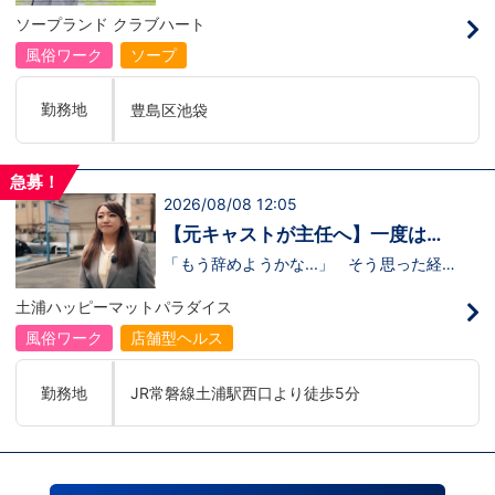
のリアル
の駅
るのかな…？」そんな不安を抱えながら好
ソープランド クラブハート
奇心で裏方に飛び込んだ北村さん。実際に
は、入社初日でそのイメージがガラッと変
風俗ワーク
ソープ
わり、「本当に優しい人ばかり」と感じた
そうです。未経験のキャストに寄り添い、
不安な表情が笑顔に変わっていく瞬間を見
勤務地
豊島区池袋
届けることが、この仕事の大きなやりがい
だと語ってくれました。動画では、入社の
きっかけから、職場の雰囲気、自分が成長
できたポイント、将来の展望までリアルに
急募！
話してくれています。 動画はこちらから
2026/08/08 12:05
↓https://youtu.be/UY9DxQ22NBA
【元キャストが主任へ】一度は退
職を考えた3年目スタッフの転機
「もう辞めようかな...」 そう思った経験
があるからこそ、今の彼女がありま
す。 今回の動画では、土浦店所属・森田
土浦ハッピーマットパラダイス
主任にインタビュー。元キャストの彼女
が、入社してから挫折を経験しながら
風俗ワーク
店舗型ヘルス
も 主任へと成長した背景 には、意外に
も “社長との距離の近さ” がありまし
た。 当グループを選んだ理由、印象に残
勤務地
JR常磐線土浦駅西口より徒歩5分
っているエピソード、そして意外な趣味ま
で。森田主任の飾らない人柄が垣間見える
インタビューです。 動画はこちらから
↓ https://www.youtube.com/watch?
v=trgURXGX--8