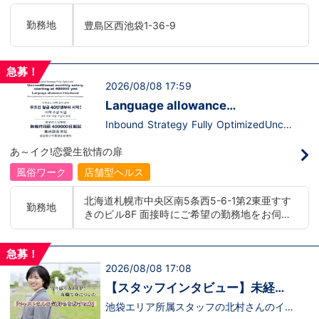
います。ココは自分にも当てはまる！で十
て、上が詰まってて空き枠が無い…全然役
分なんです。まずは応募して、面接時にあ
職者になれない(´;ω;｀)なんて経験はあり
勤務地
豊島区西池袋1-36-9
なたの想いを聞かせてください。その後、
ませんか？？当グループは年功序列ではな
私たちの想いを説明させていただきます。
く実力主義です。頑張り次第でいくらでも
その話の中で共感できるか/出来ないかだ
店長や幹部枠への昇格が可能なんです！力
と思います。ご応募お待ちしておりま
のある方には必要な席をしっかりご用意で
急募！
す！！
きる環境ですのでご安心ください。実際に
2026/08/08 17:59
入社後、最短で8ヶ月で店長になった先輩
もいます。その先輩のあとにアナタも続き
Language allowance
ませんか！？勿論、男性だけではなく女性
introduced/推出語言津貼
も活躍中。ハピネスグループ初の女性店長
Inbound Strategy Fully OptimizedUncon
だって目指せます。ハピネスグループはナ
ditional monthly salary starting at 400,0
イトレジャー業界だからといって一般大手
00 yenLanguage allowance introduced
あ～イク!恋愛生欲情の扉
企業様に引けを取らない体制で取り組んで
More preferential for those who are fluen
いる会社です。そのため、誰もが安心して
t in 3 or more languages인바운드 대책 철
風俗ワーク
店舗型ヘルス
入社・勤務のできる環境なのです。それで
저 공략무조건 월급 40만엔부터 시작!어
もまだ不安だな…と思う方は是非オフィシ
학 수당 도입3개 국어 이상 가능자 우대 徹
北海道札幌市中央区南5条西5-6-1第2東亜すす
ャルサイトをご覧下さい。
底的入站策略無條件月薪 400,000 日圓起
勤務地
きのビル8F 面接時にご希望の勤務地をお伺い
【https://happiness-group.biz/】※お手
推出語言津貼能說至少三種語言者優先
数ですがコピー＆ペーストしてURLを開い
し、配属店舗を決定いたします。 入社後の転
ていただければです。応募に迷ってる方や
勤についても希望を考慮いたします。 ■土浦
他社と比較検討中など。そのような時は1
急募！
エリア：茨城県土浦市桜町 ・JR常磐線土浦駅
回サイトを見ていただければ何か変わるか
2026/08/08 17:08
■横浜エリア：神奈川県横浜市中区 ・京急線
もしれません。アナタからのご連絡お待ち
黄金町駅、日ノ出町駅 ・市営地下鉄阪東橋
しております。
【スタッフインタビュー】未経験
駅、伊勢佐木長者町駅 ・JR横浜線関内駅 ■札
で飛び込んだスタッフが語る職場
池袋エリア所属スタッフの北村さんのイン
幌エリア：北海道札幌市 地下鉄南北線すすき
タビュー動画を公開しました。「怖い人い