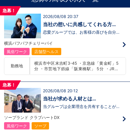
急募！
2026/08/08 20:37
当社の想いに共感してくれる方、
大募集‼
恋愛グループでは、お客様の喜びを自分自
身の喜びに感じられるような人物を求めて
います！・接客が好き・お客様が笑顔にな
横浜パフパフチェリーパイ
ると自分も嬉しい・お客様だけでなく、働
く仲間もキャストさんも笑顔になると嬉し
風俗ワーク
店舗型ヘルス
い・喜んで(楽しんで)もらう為にはどうし
たらいいのか？を考えられる上記のような
横浜市中区末吉町3-45 ・京急線「黄金町」5
方が当グループでは活躍の場を広げていま
勤務地
分 ・市営地下鉄線「阪東橋駅」 5分 ・JR線
す。他にも…・失敗しても諦めない！・と
にかくやる気だけは負けない！・環境を変
「関内駅」15分
えてチャレンジしたい！・とにかくお給料
をあげたい！など。接客業経験がないから
急募！
ダメという事は一切なく、自分の将来のビ
2026/08/08 20:12
ジョンの為にこうしたい！こうなりたい！
と強い意志を持ってる方にも平等にチャン
当社が求める人材とは…
スがある職場になっています。その為、未
経験からの応募も大歓迎です。今働いてる
当グループは企業理念を共有することがで
先輩方は、異業種から転職してきた方が圧
き、【情熱】【向上心】【チャレンジ精
倒的に多いです。「ちょっと求めてる人物
神】を持っている方を求めています。さら
ソープランド クラブハートDX
像と自分は違うかも…？」と思う方もいる
に！『ハピネスグループは、店舗数が増え
と思います。ですが、よく考えてくださ
ます！！』つまり…【店長/幹部】の空き
風俗ワーク
ソープ
い。全てが当てはまる人の方が少ないと思
枠があるってことです。実際に働いてみ