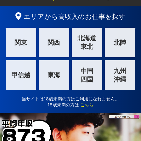
エリアから高収入のお仕事を探す
北海道
関東
関西
北陸
東北
中国
九州
甲信越
東海
四国
沖縄
当サイトは18歳未満の方はご利用になれません。
18歳未満の方は
こちら