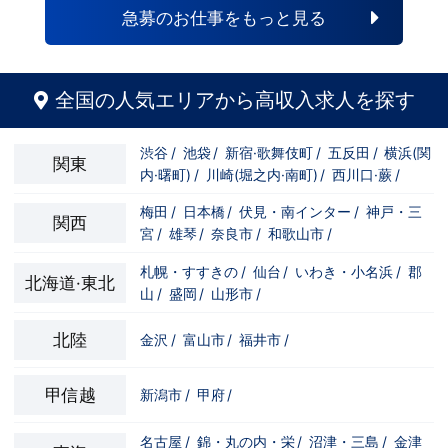
急募のお仕事をもっと見る
全国の人気エリアから高収入求人を探す
渋谷
/
池袋
/
新宿·歌舞伎町
/
五反田
/
横浜(関
関東
内·曙町)
/
川崎(堀之内·南町)
/
西川口·蕨
/
梅田
/
日本橋
/
伏見・南インター
/
神戸・三
関西
宮
/
雄琴
/
奈良市
/
和歌山市
/
札幌・すすきの
/
仙台
/
いわき・小名浜
/
郡
北海道·東北
山
/
盛岡
/
山形市
/
北陸
金沢
/
富山市
/
福井市
/
甲信越
新潟市
/
甲府
/
名古屋
/
錦・丸の内・栄
/
沼津・三島
/
金津