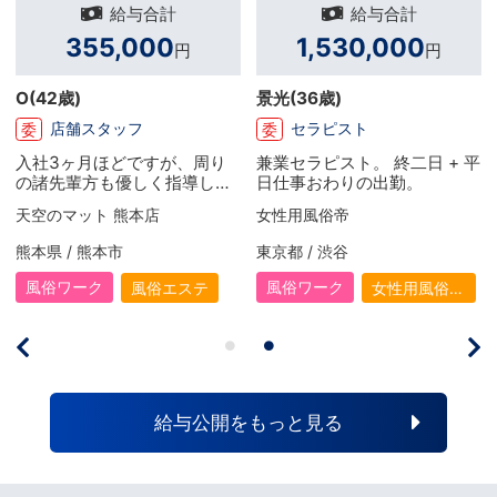
給与合計
給与合計
355,000
1,530,000
円
円
O
(42歳)
景光
(36歳)
店舗スタッフ
セラピスト
委
委
入社3ヶ月ほどですが、周り
兼業セラピスト。 終二日 + 平
の諸先輩方も優しく指導して
日仕事おわりの出勤。
頂けるので、自分自身のスキ
天空のマット 熊本店
女性用風俗帝
ルアップに繋がり、やる気も
出ます！インセンティブがあ
熊本県 / 熊本市
東京都 / 渋谷
るのでお給料面も大満足で
す！
風俗ワーク
風俗ワーク
風俗エステ
女性用風俗
（女風）
給与公開をもっと見る