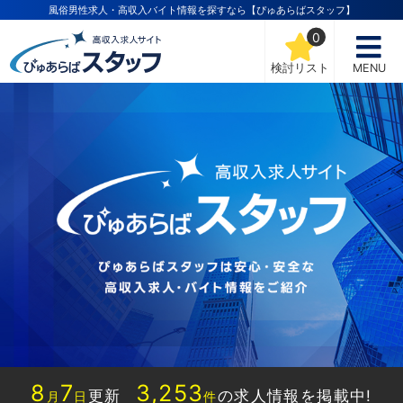
風俗男性求人・高収入バイト情報を探すなら【ぴゅあらばスタッフ】
0
検討リスト
MENU
8
7
3,253
更新
の求人情報を掲載中!
月
日
件