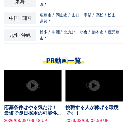
東海
園
/
広島市
/
岡山市
/
山口・宇部
/
高松
/
松山・
中国･四国
道後
/
博多
/
中洲
/
北九州・小倉
/
熊本市
/
鹿児島
九州･沖縄
市
/
PR動画一覧
応募条件はやる気だけ！
挑戦する人が稼げる環境
最短で即日採用の可能性
です！
あり✧
2026/08/09/ 06:48 UP
2026/08/09/ 05:59 UP