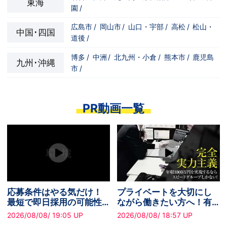
東海
園
/
広島市
/
岡山市
/
山口・宇部
/
高松
/
松山・
中国･四国
道後
/
博多
/
中洲
/
北九州・小倉
/
熊本市
/
鹿児島
九州･沖縄
市
/
PR動画一覧
応募条件はやる気だけ！
プライベートを大切にし
最短で即日採用の可能性
ながら働きたい方へ！有
あり✧
給休暇あり
2026/08/08/ 19:05 UP
2026/08/08/ 18:57 UP