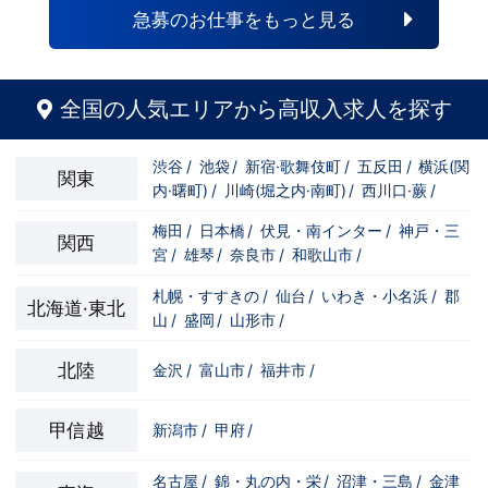
をご覧ください。 リアルな声が必ず参考
急募のお仕事をもっと見る
になるはずです！ 動画はこちら
↓ https://youtu.be/LoGeyBHW6B0
全国の人気エリアから高収入求人を探す
渋谷
/
池袋
/
新宿·歌舞伎町
/
五反田
/
横浜(関
関東
内·曙町)
/
川崎(堀之内·南町)
/
西川口·蕨
/
梅田
/
日本橋
/
伏見・南インター
/
神戸・三
関西
宮
/
雄琴
/
奈良市
/
和歌山市
/
札幌・すすきの
/
仙台
/
いわき・小名浜
/
郡
北海道·東北
山
/
盛岡
/
山形市
/
北陸
金沢
/
富山市
/
福井市
/
甲信越
新潟市
/
甲府
/
名古屋
/
錦・丸の内・栄
/
沼津・三島
/
金津