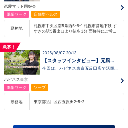
意ある上司”の関係
司”の存在 にありました。 今回の動画で
恋愛マット同好会
は、恋愛グループ札幌店の木崎さんにイン
タビュー。入社して2年経ちぐんぐん成長
風俗ワーク
店舗型ヘルス
している彼が、なぜこの業界に飛び込み、
どうやって信頼を取り戻し、どんな環境で
札幌市中央区南5条西5-6-1 札幌市営地下鉄 す
挑戦し続けているのか——。その裏側を本
勤務地
すきの駅5番出口より徒歩3分 面接時にご希望
人がリアルに語ってくれています。 「職
場の雰囲気って実際どうなの？」「どんな
の勤務地をお伺いし、配属店舗を決定いたし
人が働いてるの？」そう思った方は、ぜひ
ます。 入社後の転勤についても希望を考慮い
動画で木崎さんの熱量とストーリーを感じ
急募！
たします。 ■札幌エリア：北海道札幌市 地下
てください。動画はこちらから
2026/08/07 20:13
鉄南北線すすきの駅 ■横浜エリア：神奈川県
↓ https://youtu.be/yTFiQfuE9xI
横浜市中区 ・京急線黄金町駅、日ノ出町駅 ・
【スタッフインタビュー】元風俗
市営地下鉄阪東橋駅、伊勢佐木長者町駅 ・JR
経験者が裏方へ転職！安部さんが
今回は、ハピネス東京五反田店で活躍す
横浜線関内駅 ■土浦エリア：茨城県土浦市桜
る 安部さんにインタビューを行いまし
語る仕事のリアル
町 ・JR常磐線土浦駅
た。安部さんは、 元々キャストとして働
ハピネス東京
いていた経験を持ちながら、あえて“裏
方”のスタッフに転職した 経歴の持ち主
風俗ワーク
ソープ
です。「キャストとして働いていたからこ
そ見えた景色があって、裏方の仕事にも興
味を持ったんです」と話してくれたのが印
勤務地
東京都品川区西五反田2-5-2
象的でした。裏方に転身してみて感じた職
場の雰囲気、キャストさんとのやり取り、
そして“意外な苦労”まで赤裸々に語ってく
れています。夜職スタッフに興味がある方
はもちろん、裏方の仕事に魅力を感じてい
る方も、ぜひ安部さんのインタビュー動画