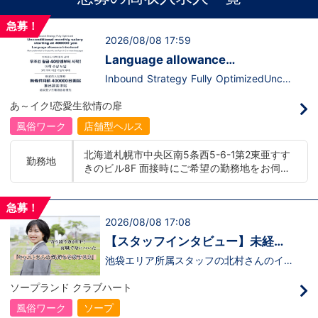
急募！
2026/08/08 17:59
Language allowance
introduced/推出語言津貼
Inbound Strategy Fully OptimizedUncon
ditional monthly salary starting at 400,0
00 yenLanguage allowance introduced
あ～イク!恋愛生欲情の扉
More preferential for those who are fluen
t in 3 or more languages인바운드 대책 철
風俗ワーク
店舗型ヘルス
저 공략무조건 월급 40만엔부터 시작!어
학 수당 도입3개 국어 이상 가능자 우대 徹
北海道札幌市中央区南5条西5-6-1第2東亜すす
底的入站策略無條件月薪 400,000 日圓起
勤務地
きのビル8F 面接時にご希望の勤務地をお伺い
推出語言津貼能說至少三種語言者優先
し、配属店舗を決定いたします。 入社後の転
勤についても希望を考慮いたします。 ■土浦
急募！
エリア：茨城県土浦市桜町 ・JR常磐線土浦駅
2026/08/08 17:08
■横浜エリア：神奈川県横浜市中区 ・京急線
黄金町駅、日ノ出町駅 ・市営地下鉄阪東橋
【スタッフインタビュー】未経験
駅、伊勢佐木長者町駅 ・JR横浜線関内駅 ■札
で飛び込んだスタッフが語る職場
池袋エリア所属スタッフの北村さんのイン
幌エリア：北海道札幌市 地下鉄南北線すすき
タビュー動画を公開しました。「怖い人い
のリアル
の駅
るのかな…？」そんな不安を抱えながら好
ソープランド クラブハート
奇心で裏方に飛び込んだ北村さん。実際に
は、入社初日でそのイメージがガラッと変
風俗ワーク
ソープ
わり、「本当に優しい人ばかり」と感じた