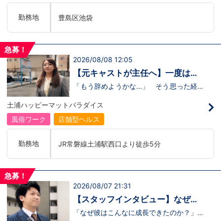
そうです。未経験のキャストに寄り添い、
不安な表情が笑顔に変わっていく瞬間を見
勤務地
豊島区池袋
届けることが、この仕事の大きなやりがい
だと語ってくれました。動画では、入社の
きっかけから、職場の雰囲気、自分が成長
できたポイント、将来の展望までリアルに
急募！
話してくれています。 動画はこちらから
2026/08/08 12:05
↓https://youtu.be/UY9DxQ22NBA
【元キャストが主任へ】一度は退
職を考えた3年目スタッフの転機
「もう辞めようかな...」 そう思った経験
があるからこそ、今の彼女がありま
す。 今回の動画では、土浦店所属・森田
土浦ハッピーマットパラダイス
主任にインタビュー。元キャストの彼女
が、入社してから挫折を経験しながら
風俗ワーク
店舗型ヘルス
も 主任へと成長した背景 には、意外に
も “社長との距離の近さ” がありまし
た。 当グループを選んだ理由、印象に残
勤務地
JR常磐線土浦駅西口より徒歩5分
っているエピソード、そして意外な趣味ま
で。森田主任の飾らない人柄が垣間見える
インタビューです。 動画はこちらから
↓ https://www.youtube.com/watch?
急募！
v=trgURXGX--8
2026/08/07 21:31
【スタッフインタビュー】なぜ彼
は成長できたのか？福利厚生と“熱
「なぜ彼はこんなに成長できたのか？」そ
のヒントは、 福利厚生と“熱意ある上