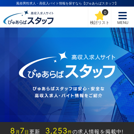
風俗男性求人・高収入バイト情報を探すなら【ぴゅあらばスタッフ】
0
検討リスト
MENU
8
7
3,253
更新
の求人情報を掲載中!
月
日
件