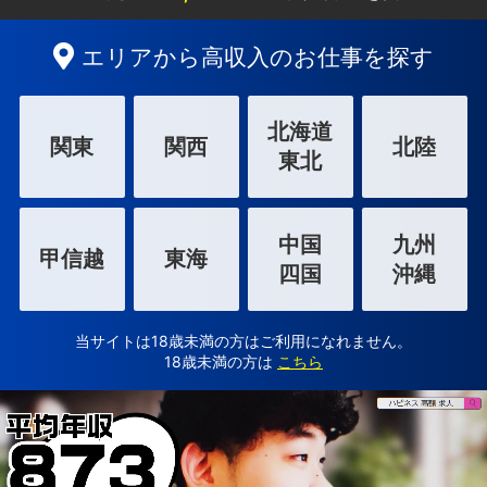
エリアから高収入のお仕事を探す
北海道
関東
関西
北陸
東北
中国
九州
甲信越
東海
四国
沖縄
当サイトは18歳未満の方はご利用になれません。
18歳未満の方は
こちら