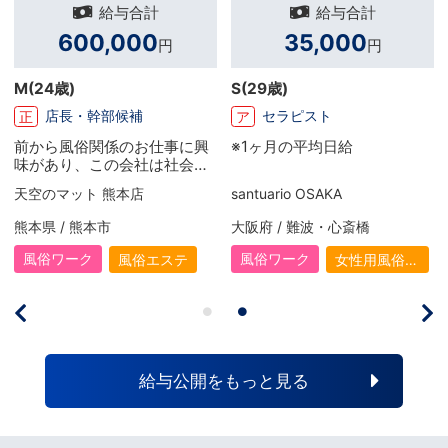
給与合計
給与合計
600,000
35,000
円
円
M
(24歳)
S
(29歳)
店長・幹部候補
セラピスト
正
ア
前から風俗関係のお仕事に興
※1ヶ月の平均日給
味があり、この会社は社会保
険完備に福利厚生も手厚く安
天空のマット 熊本店
santuario OSAKA
心できると思い入社したいと
思いました！ 業界未経験とい
熊本県 / 熊本市
大阪府 / 難波・心斎橋
う事もあり最初は不安もあり
ましたが先輩方の手厚いサポ
風俗ワーク
風俗ワーク
風俗エステ
女性用風俗
ートもあり今では毎日楽しく
（女風）
仕事をさせていただいてま
す！ こんなに成長が実感で
き、仕事が楽しく、お給料が
もらえるグループは他にない
と思います！
給与公開をもっと見る