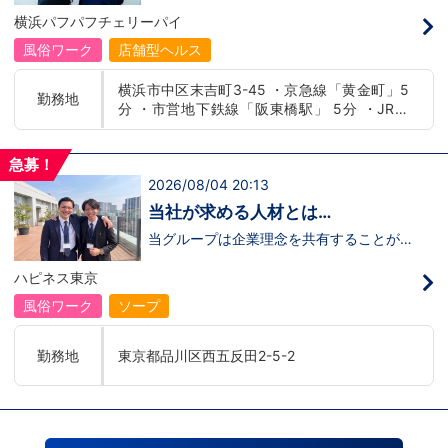
の駅
喜びを自分自身の喜びに感じられるような
います！・接客が好き・お客様が笑顔にな
横浜パフパフチェリーパイ
人物を求めています！・接客が好き・お客
ると自分も嬉しい・お客様だけでなく、働
様が笑顔になると自分も嬉しい・お客様だ
く仲間もキャストさんも笑顔になると嬉し
風俗ワーク
店舗型ヘルス
けでなく、働く仲間もキャストさんも笑顔
い・喜んで(楽しんで)もらう為にはどうし
になると嬉しい・喜んで(楽しんで)もらう
たらいいのか？を考えられる上記のような
横浜市中区末吉町3-45 ・京急線「黄金町」5
為にはどうしたらいいのか？を考えられる
方が当グループでは活躍の場を広げていま
勤務地
分 ・市営地下鉄線「阪東橋駅」 5分 ・JR線
上記のような方が当グループでは活躍の場
す。他にも…・失敗しても諦めない！・と
を広げています。他にも…・失敗しても諦
にかくやる気だけは負けない！・環境を変
「関内駅」15分
めない！・とにかくやる気だけは負けな
えてチャレンジしたい！・とにかくお給料
い！・環境を変えてチャレンジしたい！・
をあげたい！など。接客業経験がないから
急募！
とにかくお給料をあげたい！など。接客業
ダメという事は一切なく、自分の将来のビ
2026/08/04 20:13
経験がないからダメという事は一切なく、
ジョンの為にこうしたい！こうなりたい！
自分の将来のビジョンの為にこうしたい！
と強い意志を持ってる方にも平等にチャン
当社が求める人材とは…
こうなりたい！と強い意志を持ってる方に
スがある職場になっています。その為、未
も平等にチャンスがある職場になっていま
経験からの応募も大歓迎です。今働いてる
当グループは企業理念を共有することがで
す。その為、未経験からの応募も大歓迎で
先輩方は、異業種から転職してきた方が圧
き、【情熱】【向上心】【チャレンジ精
す。今働いてる先輩方は、異業種から転職
倒的に多いです。「ちょっと求めてる人物
神】を持っている方を求めています。さら
ハピネス東京
してきた方が圧倒的に多いです。「ちょっ
像と自分は違うかも…？」と思う方もいる
に！『ハピネスグループは、店舗数が増え
と求めてる人物像と自分は違うかも…？」
と思います。ですが、よく考えてくださ
ます！！』つまり…【店長/幹部】の空き
風俗ワーク
ソープ
と思う方もいると思います。ですが、よく
い。全てが当てはまる人の方が少ないと思
枠があるってことです。実際に働いてみ
考えてください。全てが当てはまる人の方
います。ココは自分にも当てはまる！で十
て、上が詰まってて空き枠が無い…全然役
が少ないと思います。ココは自分にも当て
分なんです。まずは応募して、面接時にあ
職者になれない(´;ω;｀)なんて経験はあり
勤務地
東京都品川区西五反田2-5-2
はまる！で十分なんです。まずは応募し
なたの想いを聞かせてください。その後、
ませんか？？当グループは年功序列ではな
て、面接時にあなたの想いを聞かせてくだ
私たちの想いを説明させていただきます。
く実力主義です。頑張り次第でいくらでも
さい。その後、私たちの想いを説明させて
その話の中で共感できるか/出来ないかだ
店長や幹部枠への昇格が可能なんです！力
いただきます。その話の中で共感できる
と思います。ご応募お待ちしておりま
のある方には必要な席をしっかりご用意で
か/出来ないかだと思います。ご応募お待
す！！
きる環境ですのでご安心ください。実際に
ちしております！！
入社後、最短で8ヶ月で店長になった先輩