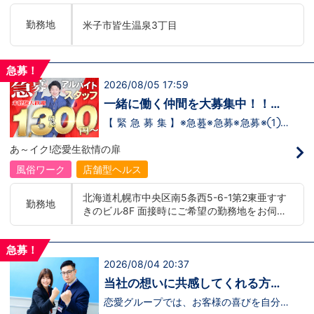
転がっているんです。こ、これは…(ﾟДﾟ;)
「今」入社するべきじゃないです
勤務地
米子市皆生温泉3丁目
か！？！？ のし上がりたいなら、このビ
ッグチャンス見逃さないでください！！チ
ャンスの多いグループで上を目指しません
か？？当グループは年功序列ではなく実力
急募！
主義です。 頑張り次第でいくらでも店長
2026/08/05 17:59
や幹部枠への昇格が可能なんです！力のあ
る方には必要な席をしっかりご用意できる
一緒に働く仲間を大募集中！！
環境ですのでご安心ください。実際に入社
【アルバイト・送迎ドライバー急
後、最短で8ヶ月で店長になった先輩もい
【 緊 急 募 集 】※急募※急募※急募※①ス
ます。その先輩のあとにアナタも続きませ
タッフアルバイト！②お客様送迎ドライ
募】
んか！？ 勿論、男性だけではなく女性も
バー！店舗間5分程度お客様を送迎するだ
あ～イク!恋愛生欲情の扉
活躍中。ハピネスグループ初の女性店長だ
け！時給：①1,300円～②1,100円～勤務
って目指せます。それでもまだ迷ってるっ
時間：①早番：8:00～18:00 （食事休憩
風俗ワーク
店舗型ヘルス
て方は是非オフィシャルサイトをご覧下さ
あり：実働9時間） 遅番：16:00～翌
い。【https://happiness-group.biz/​】 ※
2:00（食事休憩あり：実働9時間）②土
北海道札幌市中央区南5条西5-6-1第2東亜すす
お手数ですがコピー＆ペーストしてURLを
日祝日の日中(9時～16時位まで)、平日夜
勤務地
きのビル8F 面接時にご希望の勤務地をお伺い
開いていただければです。先輩のインタビ
(夕方～24時位まで)※ご希望があれば、そ
ュー動画など、アナタが一歩踏み出すキッ
の他のシフト調整も可能です。お気軽にご
し、配属店舗を決定いたします。 入社後の転
カケになるものがあるかもしれません。是
相談ください。条件：①笑顔、元気な方
勤についても希望を考慮いたします。 ■土浦
非ご覧ください(^^)鳥取米子で 「オトコの
であればOK！②ご自身の車持ち込み
急募！
エリア：茨城県土浦市桜町 ・JR常磐線土浦駅
出稼ぎキャンペーン」実施中！1年勤務
OK！ 社用車利用も可能！（※社用車利
2026/08/04 20:37
■横浜エリア：神奈川県横浜市中区 ・京急線
480万円＋目標達成報奨金100万円☆※今
用時は時給変動あり）「今すぐ稼ぎた
黄金町駅、日ノ出町駅 ・市営地下鉄阪東橋
だけ限定引越し代も当社負担！！！
い！」「業界に興味はあるけどちょっと不
当社の想いに共感してくれる方、
安...」「運転が好き！」という方、大歓
駅、伊勢佐木長者町駅 ・JR横浜線関内駅 ■札
大募集‼
迎！スピード採用中につき、ご応募はお急
恋愛グループでは、お客様の喜びを自分自
幌エリア：北海道札幌市 地下鉄南北線すすき
ぎください！恋愛グループでは、お客様の
身の喜びに感じられるような人物を求めて