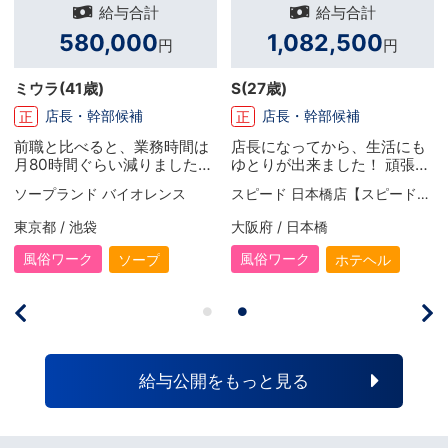
給与合計
給与合計
580,000
1,082,500
円
円
ミウラ
(41歳)
S
(27歳)
店長・幹部候補
店長・幹部候補
正
正
前職と比べると、業務時間は
店長になってから、生活にも
月80時間ぐらい減りました
ゆとりが出来ました！ 頑張り
が、給料は倍以上に増えてま
次第でお給料がUPするので、
ソープランド バイオレンス
スピード 日本橋店【スピードグループ】
す。 さらに隔週休2日や社保
毎月頑張り甲斐があります。
も完備されていたりと長期間
有給休暇も取る事が出来るの
東京都 / 池袋
大阪府 / 日本橋
働ける環境が揃っているとお
で、リフレッシュしたい時は
もいます。 最初は業界が業界
お休みを取って、旅行に出か
風俗ワーク
風俗ワーク
ソープ
ホテヘル
なので怪しいと思ってました
けたりもしますね！ 旅行の際
が良い意味で普通の会社だっ
は、ケチケチせずいい部屋を
たのが驚きでした(笑)
取っていい食事をします！ と
りあえず年内に引越ししたい
と考えているので、今はその
資金作りの為に頑張ってま
給与公開をもっと見る
す。