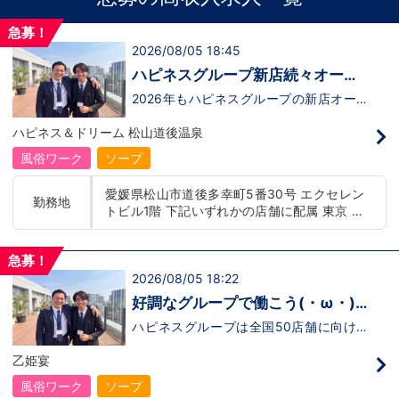
急募！
2026/08/05 18:45
ハピネスグループ新店続々オープ
ン決定！
2026年もハピネスグループの新店オープ
ンが決定！新しいお店で新しい環境で働い
てみませんか？いままでの職歴も学歴も一
ハピネス＆ドリーム 松山道後温泉
切関係ありません。頑張り次第で20代で
年収1000万円も夢じゃないんです！一般
風俗ワーク
ソープ
職からの転職や、女性からのご応募大歓
迎！学歴・職歴・性別など関係なく、スタ
愛媛県松山市道後多幸町5番30号 エクセレン
ッフ一人ひとりが働きやすい環境のお店で
勤務地
トビル1階 下記いずれかの店舗に配属 東京 五
す。現在多くの女性スタッフが勤務してお
ります。業界経験のある方もない方もご応
反田：五反田駅から徒歩2分 池袋：池袋駅西
募大歓迎です！キャスト経験のある方には
口から徒歩2分 吉原：三ノ輪駅から徒歩8分 神
新人キャストさんにお仕事を教えるアドバ
急募！
奈川 横浜：京急線黄金町駅から徒歩8分 茨城
イザーのお仕事もございます。当グループ
2026/08/05 18:22
水戸：水戸駅からバス5分 北海道 札幌：すす
は年功序列ではなく実力主義です。 頑張
きの駅から徒歩5分 中国・四国 鳥取：米子市
り次第でいくらでも店長や幹部枠への昇格
好調なグループで働こう(・ω・)
が可能なんです！力のある方には必要な席
皆生温泉 愛媛：松山道後温泉 九州・沖縄 福
ノ
をしっかりご用意できる環境ですのでご安
ハピネスグループは全国50店舗に向けて
岡：中洲川端駅から徒歩8分 沖縄：那覇市※出
心ください。実際に入社後、最短で8ヶ月
着々と店舗拡大中です！では！好調なハピ
店準備中 他にも続々出店予定 遠方からのご応
で店長になった先輩もいます。その先輩の
ネスグループで働く利点とは！？新しいお
乙姫宴
募の方にはWEB面接対応しております
あとにアナタも続きませんか！？
店がまた増えるので役職ポストに空き枠
有！！ つまり・・・ハピネスグループの
風俗ワーク
ソープ
中でも、今！1番役職に就けるチャンスが