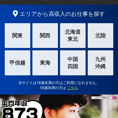
エリアから高収入のお仕事を探す
北海道
関東
関西
北陸
東北
中国
九州
甲信越
東海
四国
沖縄
当サイトは18歳未満の方はご利用になれません。
18歳未満の方は
こちら