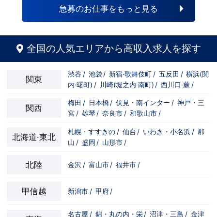
もいます。その先輩のあとにアナタも続き
急募のお仕事をもっと見る
ませんか！？勿論、男性だけではなく女性
も活躍中。ハピネスグループ初の女性店長
だって目指せます。ハピネスグループはナ
イトレジャー業界だからといって一般大手
企業様に引けを取らない体制で取り組んで
全国の人気エリアから高収入求人を探す
いる会社です。そのため、誰もが安心して
入社・勤務のできる環境なのです。それで
もまだ不安だな…と思う方は是非オフィシ
渋谷
/
池袋
/
新宿·歌舞伎町
/
五反田
/
横浜(関
ャルサイトをご覧下さい。
関東
内·曙町)
/
川崎(堀之内·南町)
/
西川口·蕨
/
【https://happiness-group.biz/】※お手
数ですがコピー＆ペーストしてURLを開い
ていただければです。応募に迷ってる方や
梅田
/
日本橋
/
伏見・南インター
/
神戸・三
関西
他社と比較検討中など。そのような時は1
宮
/
雄琴
/
奈良市
/
和歌山市
/
回サイトを見ていただければ何か変わるか
もしれません。アナタからのご連絡お待ち
しております。＜お給料に関して＞月収
札幌・すすきの
/
仙台
/
いわき・小名浜
/
郡
北海道·東北
500,000円スタート+交通費、家族手当、
山
/
盛岡
/
山形市
/
禁煙手当、社訓手当、昇給昇格は随時実
施、賞与年4回。最短８カ月で店長昇格の
実績あり。＜待遇＞社会保険、厚生年金、
北陸
金沢
/
富山市
/
福井市
/
雇用保険、労災、は入社初日から加入有給
休暇付与、社員旅行やオーダースーツの福
利厚生あり学歴・経歴・資格・年齢・性別
甲信越
新潟市
/
甲府
/
は一切不問。あなたの『これから』に先行
投資させていただきます。＜お仕事の内容
＞お客様を笑顔にし、キャストさんが働き
名古屋
/
錦・丸の内・栄
/
沼津・三島
/
金津
やすいように日々考えて環境を整えていく