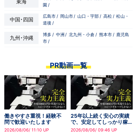
東海
のが業務になります。特別な技能は要りま
園
/
せん。丁寧さ、誠実さ、笑顔、感謝の気持
ちがあればOKです。
広島市
/
岡山市
/
山口・宇部
/
高松
/
松山・
中国･四国
道後
/
博多
/
中洲
/
北九州・小倉
/
熊本市
/
鹿児島
九州･沖縄
市
/
PR動画一覧
働きやすさ重視！経験不
25年以上続く安心の実績
問で歓迎いたします
で、安定してしっかり稼
げるスピードグループで
2026/08/06/ 11:10 UP
2026/08/06/ 09:46 UP
す！