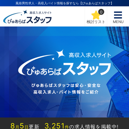
風俗男性求人・高収入バイト情報を探すなら【ぴゅあらばスタッフ】
0
検討リスト
MENU
8
5
3,251
更新
の求人情報を掲載中!
月
日
件