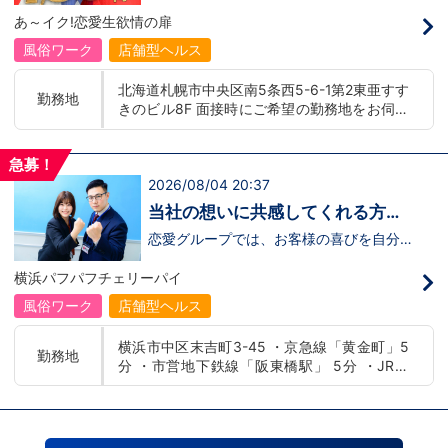
募】
んか！？ 勿論、男性だけではなく女性も
バー！店舗間5分程度お客様を送迎するだ
あ～イク!恋愛生欲情の扉
活躍中。ハピネスグループ初の女性店長だ
け！時給：①1,300円～②1,100円～勤務
って目指せます。それでもまだ迷ってるっ
時間：①早番：8:00～18:00 （食事休憩
風俗ワーク
店舗型ヘルス
て方は是非オフィシャルサイトをご覧下さ
あり：実働9時間） 遅番：16:00～翌
い。【https://happiness-group.biz/​】 ※
2:00（食事休憩あり：実働9時間）②土
北海道札幌市中央区南5条西5-6-1第2東亜すす
お手数ですがコピー＆ペーストしてURLを
日祝日の日中(9時～16時位まで)、平日夜
勤務地
きのビル8F 面接時にご希望の勤務地をお伺い
開いていただければです。先輩のインタビ
(夕方～24時位まで)※ご希望があれば、そ
ュー動画など、アナタが一歩踏み出すキッ
の他のシフト調整も可能です。お気軽にご
し、配属店舗を決定いたします。 入社後の転
カケになるものがあるかもしれません。是
相談ください。条件：①笑顔、元気な方
勤についても希望を考慮いたします。 ■土浦
非ご覧ください(^^)鳥取米子で 「オトコの
であればOK！②ご自身の車持ち込み
急募！
エリア：茨城県土浦市桜町 ・JR常磐線土浦駅
出稼ぎキャンペーン」実施中！1年勤務
OK！ 社用車利用も可能！（※社用車利
2026/08/04 20:37
■横浜エリア：神奈川県横浜市中区 ・京急線
480万円＋目標達成報奨金100万円☆※今
用時は時給変動あり）「今すぐ稼ぎた
黄金町駅、日ノ出町駅 ・市営地下鉄阪東橋
だけ限定引越し代も当社負担！！！
い！」「業界に興味はあるけどちょっと不
当社の想いに共感してくれる方、
安...」「運転が好き！」という方、大歓
駅、伊勢佐木長者町駅 ・JR横浜線関内駅 ■札
大募集‼
迎！スピード採用中につき、ご応募はお急
恋愛グループでは、お客様の喜びを自分自
幌エリア：北海道札幌市 地下鉄南北線すすき
ぎください！恋愛グループでは、お客様の
身の喜びに感じられるような人物を求めて
の駅
喜びを自分自身の喜びに感じられるような
います！・接客が好き・お客様が笑顔にな
横浜パフパフチェリーパイ
人物を求めています！・接客が好き・お客
ると自分も嬉しい・お客様だけでなく、働
様が笑顔になると自分も嬉しい・お客様だ
く仲間もキャストさんも笑顔になると嬉し
風俗ワーク
店舗型ヘルス
けでなく、働く仲間もキャストさんも笑顔
い・喜んで(楽しんで)もらう為にはどうし
になると嬉しい・喜んで(楽しんで)もらう
たらいいのか？を考えられる上記のような
横浜市中区末吉町3-45 ・京急線「黄金町」5
為にはどうしたらいいのか？を考えられる
方が当グループでは活躍の場を広げていま
勤務地
分 ・市営地下鉄線「阪東橋駅」 5分 ・JR線
上記のような方が当グループでは活躍の場
す。他にも…・失敗しても諦めない！・と
を広げています。他にも…・失敗しても諦
にかくやる気だけは負けない！・環境を変
「関内駅」15分
めない！・とにかくやる気だけは負けな
えてチャレンジしたい！・とにかくお給料
い！・環境を変えてチャレンジしたい！・
をあげたい！など。接客業経験がないから
とにかくお給料をあげたい！など。接客業
ダメという事は一切なく、自分の将来のビ
経験がないからダメという事は一切なく、
ジョンの為にこうしたい！こうなりたい！