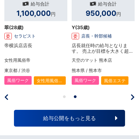
給与合計
給与合計
1,100,000
950,000
円
円
翠
(28歳)
Y
(35歳)
セラピスト
店長・幹部候補
委
委
帝横浜店店長
店長就任時の給与となりま
す。 売上が目標を大きく超え
たので歩合もついての給与と
女性用風俗帝
天空のマット 熊本店
なります。 頑張った分だけ結
果が返ってくるので社員・副
東京都 / 渋谷
熊本県 / 熊本市
店長時とはまた別のやりがい
を感じています
風俗ワーク
風俗ワーク
女性用風俗
風俗エステ
（女風）
給与公開をもっと見る