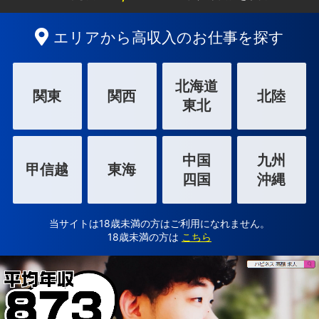
エリアから高収入のお仕事を探す
北海道
関東
関西
北陸
東北
中国
九州
甲信越
東海
四国
沖縄
当サイトは18歳未満の方はご利用になれません。
18歳未満の方は
こちら