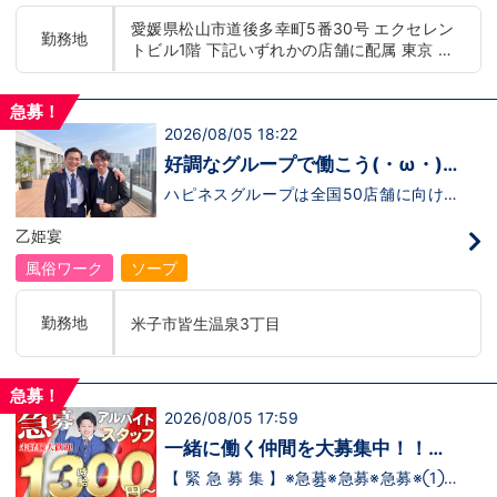
もまだ不安だな…と思う方は是非オフィシ
迎！学歴・職歴・性別など関係なく、スタ
愛媛県松山市道後多幸町5番30号 エクセレン
ャルサイトをご覧下さい。
ッフ一人ひとりが働きやすい環境のお店で
勤務地
トビル1階 下記いずれかの店舗に配属 東京 五
【https://happiness-group.biz/】※お手
す。現在多くの女性スタッフが勤務してお
数ですがコピー＆ペーストしてURLを開い
ります。業界経験のある方もない方もご応
反田：五反田駅から徒歩2分 池袋：池袋駅西
ていただければです。応募に迷ってる方や
募大歓迎です！キャスト経験のある方には
口から徒歩2分 吉原：三ノ輪駅から徒歩8分 神
他社と比較検討中など。そのような時は1
新人キャストさんにお仕事を教えるアドバ
急募！
奈川 横浜：京急線黄金町駅から徒歩8分 茨城
回サイトを見ていただければ何か変わるか
イザーのお仕事もございます。当グループ
2026/08/05 18:22
水戸：水戸駅からバス5分 北海道 札幌：すす
もしれません。アナタからのご連絡お待ち
は年功序列ではなく実力主義です。 頑張
きの駅から徒歩5分 中国・四国 鳥取：米子市
しております。
り次第でいくらでも店長や幹部枠への昇格
好調なグループで働こう(・ω・)
が可能なんです！力のある方には必要な席
皆生温泉 愛媛：松山道後温泉 九州・沖縄 福
ノ
をしっかりご用意できる環境ですのでご安
ハピネスグループは全国50店舗に向けて
岡：中洲川端駅から徒歩8分 沖縄：那覇市※出
心ください。実際に入社後、最短で8ヶ月
着々と店舗拡大中です！では！好調なハピ
店準備中 他にも続々出店予定 遠方からのご応
で店長になった先輩もいます。その先輩の
ネスグループで働く利点とは！？新しいお
乙姫宴
募の方にはWEB面接対応しております
あとにアナタも続きませんか！？
店がまた増えるので役職ポストに空き枠
有！！ つまり・・・ハピネスグループの
風俗ワーク
ソープ
中でも、今！1番役職に就けるチャンスが
転がっているんです。こ、これは…(ﾟДﾟ;)
「今」入社するべきじゃないです
勤務地
米子市皆生温泉3丁目
か！？！？ のし上がりたいなら、このビ
ッグチャンス見逃さないでください！！チ
ャンスの多いグループで上を目指しません
か？？当グループは年功序列ではなく実力
急募！
主義です。 頑張り次第でいくらでも店長
2026/08/05 17:59
や幹部枠への昇格が可能なんです！力のあ
る方には必要な席をしっかりご用意できる
一緒に働く仲間を大募集中！！
環境ですのでご安心ください。実際に入社
【アルバイト・送迎ドライバー急
後、最短で8ヶ月で店長になった先輩もい
【 緊 急 募 集 】※急募※急募※急募※①ス
ます。その先輩のあとにアナタも続きませ
タッフアルバイト！②お客様送迎ドライ