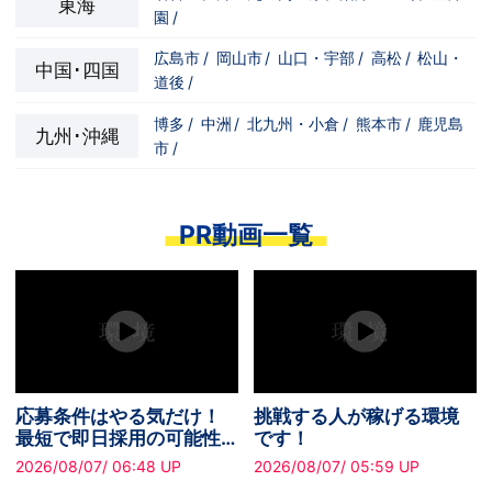
東海
園
/
広島市
/
岡山市
/
山口・宇部
/
高松
/
松山・
中国･四国
道後
/
博多
/
中洲
/
北九州・小倉
/
熊本市
/
鹿児島
九州･沖縄
市
/
PR動画一覧
応募条件はやる気だけ！
挑戦する人が稼げる環境
2
最短で即日採用の可能性
です！
で
あり✧
げ
026/08/07/ 06:48 UP
2026/08/07/ 05:59 UP
20
す