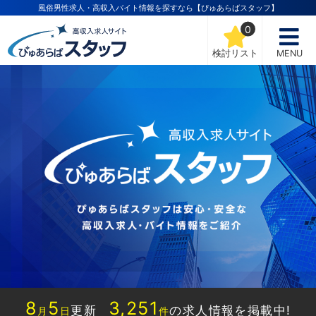
風俗男性求人・高収入バイト情報を探すなら【ぴゅあらばスタッフ】
0
検討リスト
MENU
8
5
3,251
更新
の求人情報を掲載中!
月
日
件