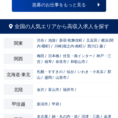
自分の将来のビジョンの為にこうしたい！
と強い意志を持ってる方にも平等にチャン
急募のお仕事をもっと見る
こうなりたい！と強い意志を持ってる方に
スがある職場になっています。その為、未
も平等にチャンスがある職場になっていま
経験からの応募も大歓迎です。今働いてる
す。その為、未経験からの応募も大歓迎で
先輩方は、異業種から転職してきた方が圧
す。今働いてる先輩方は、異業種から転職
倒的に多いです。「ちょっと求めてる人物
してきた方が圧倒的に多いです。「ちょっ
像と自分は違うかも…？」と思う方もいる
全国の人気エリアから高収入求人を探す
と求めてる人物像と自分は違うかも…？」
と思います。ですが、よく考えてくださ
と思う方もいると思います。ですが、よく
い。全てが当てはまる人の方が少ないと思
考えてください。全てが当てはまる人の方
います。ココは自分にも当てはまる！で十
渋谷
/
池袋
/
新宿·歌舞伎町
/
五反田
/
横浜(関
が少ないと思います。ココは自分にも当て
分なんです。まずは応募して、面接時にあ
関東
内·曙町)
/
川崎(堀之内·南町)
/
西川口·蕨
/
はまる！で十分なんです。まずは応募し
なたの想いを聞かせてください。その後、
て、面接時にあなたの想いを聞かせてくだ
私たちの想いを説明させていただきます。
さい。その後、私たちの想いを説明させて
その話の中で共感できるか/出来ないかだ
梅田
/
日本橋
/
伏見・南インター
/
神戸・三
関西
いただきます。その話の中で共感できる
と思います。ご応募お待ちしておりま
宮
/
雄琴
/
奈良市
/
和歌山市
/
か/出来ないかだと思います。ご応募お待
す！！
ちしております！！
札幌・すすきの
/
仙台
/
いわき・小名浜
/
郡
北海道·東北
山
/
盛岡
/
山形市
/
北陸
金沢
/
富山市
/
福井市
/
甲信越
新潟市
/
甲府
/
名古屋
/
錦・丸の内・栄
/
沼津・三島
/
金津