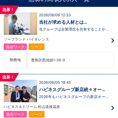
急募！
2026/08/06 12:33
当社が求める人材とは…
当グループは企業理念を共有することがで
き、【情熱】【向上心】【チャレンジ精
神】を持っている方を求めています。さら
ソープランド バイオレンス
に！『ハピネスグループは、店舗数が増え
ます！！』つまり…【店長/幹部】の空き
風俗ワーク
ソープ
枠があるってことです。実際に働いてみ
て、上が詰まってて空き枠が無い…全然役
職者になれない(´;ω;｀)なんて経験はあり
勤務地
豊島区西池袋1-36-9
ませんか？？当グループは年功序列ではな
く実力主義です。頑張り次第でいくらでも
店長や幹部枠への昇格が可能なんです！力
のある方には必要な席をしっかりご用意で
急募！
きる環境ですのでご安心ください。実際に
2026/08/05 18:45
入社後、最短で8ヶ月で店長になった先輩
もいます。その先輩のあとにアナタも続き
ハピネスグループ新店続々オープ
ませんか！？勿論、男性だけではなく女性
ン決定！
も活躍中。ハピネスグループ初の女性店長
2026年もハピネスグループの新店オープ
だって目指せます。ハピネスグループはナ
ンが決定！新しいお店で新しい環境で働い
イトレジャー業界だからといって一般大手
てみませんか？いままでの職歴も学歴も一
ハピネス＆ドリーム 松山道後温泉
企業様に引けを取らない体制で取り組んで
切関係ありません。頑張り次第で20代で
いる会社です。そのため、誰もが安心して
年収1000万円も夢じゃないんです！一般
風俗ワーク
ソープ
入社・勤務のできる環境なのです。それで
職からの転職や、女性からのご応募大歓