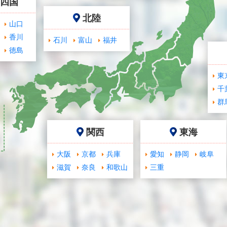
･四国
北陸
山口
香川
石川
富山
福井
徳島
東
千
群
関西
東海
大阪
京都
兵庫
愛知
静岡
岐阜
滋賀
奈良
和歌山
三重