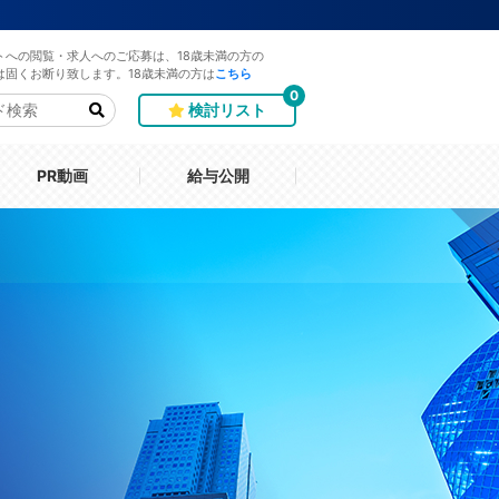
トへの閲覧・求人へのご応募は、18歳未満の方の
は固くお断り致します。18歳未満の方は
こちら
0
検討リスト
PR動画
給与公開