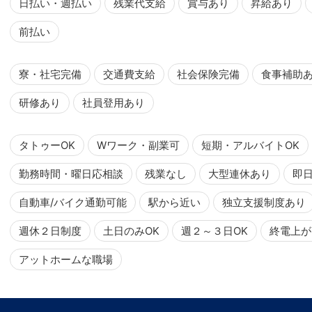
日払い・週払い
残業代支給
賞与あり
昇給あり
前払い
寮・社宅完備
交通費支給
社会保険完備
食事補助
研修あり
社員登用あり
タトゥーOK
Wワーク・副業可
短期・アルバイトOK
勤務時間・曜日応相談
残業なし
大型連休あり
即
自動車/バイク通勤可能
駅から近い
独立支援制度あり
週休２日制度
土日のみOK
週２～３日OK
終電上が
アットホームな職場