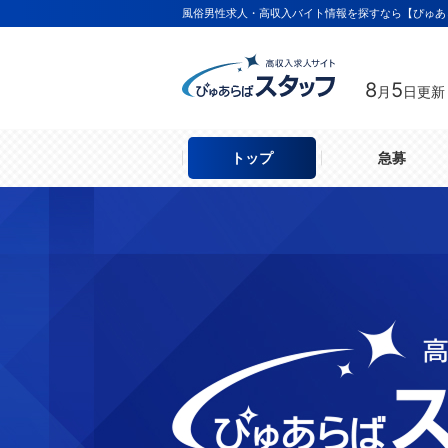
風俗男性求人・高収入バイト情報を探すなら【ぴゅあ
8
5
月
日更新
トップ
急募