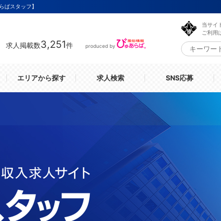
らばスタッフ】
当サイ
ご利用
3,251
求人掲載数
件
produced by
エリアから探す
求人検索
SNS応募