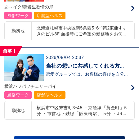
募】
んか！？ 勿論、男性だけではなく女性も
バー！店舗間5分程度お客様を送迎するだ
あ～イク!恋愛生欲情の扉
活躍中。ハピネスグループ初の女性店長だ
け！時給：①1,300円～②1,100円～勤務
って目指せます。それでもまだ迷ってるっ
時間：①早番：8:00～18:00 （食事休憩
風俗ワーク
店舗型ヘルス
て方は是非オフィシャルサイトをご覧下さ
あり：実働9時間） 遅番：16:00～翌
い。【https://happiness-group.biz/​】 ※
2:00（食事休憩あり：実働9時間）②土
北海道札幌市中央区南5条西5-6-1第2東亜すす
お手数ですがコピー＆ペーストしてURLを
日祝日の日中(9時～16時位まで)、平日夜
勤務地
きのビル8F 面接時にご希望の勤務地をお伺い
開いていただければです。先輩のインタビ
(夕方～24時位まで)※ご希望があれば、そ
ュー動画など、アナタが一歩踏み出すキッ
の他のシフト調整も可能です。お気軽にご
し、配属店舗を決定いたします。 入社後の転
カケになるものがあるかもしれません。是
相談ください。条件：①笑顔、元気な方
勤についても希望を考慮いたします。 ■土浦
非ご覧ください(^^)鳥取米子で 「オトコの
であればOK！②ご自身の車持ち込み
急募！
エリア：茨城県土浦市桜町 ・JR常磐線土浦駅
出稼ぎキャンペーン」実施中！1年勤務
OK！ 社用車利用も可能！（※社用車利
2026/08/04 20:37
■横浜エリア：神奈川県横浜市中区 ・京急線
480万円＋目標達成報奨金100万円☆※今
用時は時給変動あり）「今すぐ稼ぎた
黄金町駅、日ノ出町駅 ・市営地下鉄阪東橋
だけ限定引越し代も当社負担！！！
い！」「業界に興味はあるけどちょっと不
当社の想いに共感してくれる方、
安...」「運転が好き！」という方、大歓
駅、伊勢佐木長者町駅 ・JR横浜線関内駅 ■札
大募集‼
迎！スピード採用中につき、ご応募はお急
恋愛グループでは、お客様の喜びを自分自
幌エリア：北海道札幌市 地下鉄南北線すすき
ぎください！恋愛グループでは、お客様の
身の喜びに感じられるような人物を求めて
の駅
喜びを自分自身の喜びに感じられるような
います！・接客が好き・お客様が笑顔にな
横浜パフパフチェリーパイ
人物を求めています！・接客が好き・お客
ると自分も嬉しい・お客様だけでなく、働
様が笑顔になると自分も嬉しい・お客様だ
く仲間もキャストさんも笑顔になると嬉し
風俗ワーク
店舗型ヘルス
けでなく、働く仲間もキャストさんも笑顔
い・喜んで(楽しんで)もらう為にはどうし
になると嬉しい・喜んで(楽しんで)もらう
たらいいのか？を考えられる上記のような
横浜市中区末吉町3-45 ・京急線「黄金町」5
為にはどうしたらいいのか？を考えられる
方が当グループでは活躍の場を広げていま
勤務地
分 ・市営地下鉄線「阪東橋駅」 5分 ・JR線
上記のような方が当グループでは活躍の場
す。他にも…・失敗しても諦めない！・と
を広げています。他にも…・失敗しても諦
にかくやる気だけは負けない！・環境を変
「関内駅」15分
めない！・とにかくやる気だけは負けな
えてチャレンジしたい！・とにかくお給料
い！・環境を変えてチャレンジしたい！・
をあげたい！など。接客業経験がないから
とにかくお給料をあげたい！など。接客業
ダメという事は一切なく、自分の将来のビ
経験がないからダメという事は一切なく、
ジョンの為にこうしたい！こうなりたい！