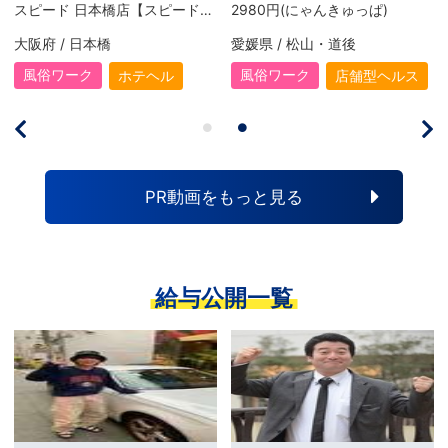
980円(にゃんきゅっぱ)
2980円(にゃんきゅっぱ)
媛県 / 松山・道後
愛媛県 / 松山・道後
大阪府
風俗ワーク
風俗ワーク
風
店舗型ヘルス
店舗型ヘルス
PR動画をもっと見る
給与公開一覧