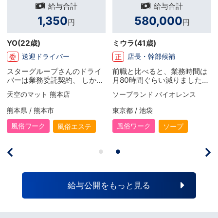
給与合計
給与合計
580,000
738,650
円
円
ミウラ
(41歳)
山内
(41歳)
店長・幹部候補
店舗スタッフ
正
正
ライ
前職と比べると、業務時間は
安定と保証と愛情。 “恋愛グ
かも
月80時間ぐらい減りました
ループ”に転職したら「結婚
、他
が、給料は倍以上に増えてま
きました（笑）」
ソープランド バイオレンス
ぺろぺろベロベロ専
本的
す。 さらに隔週休2日や社保
 働
も完備されていたりと長期間
東京都 / 池袋
神奈川県 / 横浜(関内·曙町)
社員
働ける環境が揃っているとお
り、
もいます。 最初は業界が業界
風俗ワーク
風俗ワーク
ソープ
店舗型ヘルス
にな
なので怪しいと思ってました
す。
が良い意味で普通の会社だっ
が本
たのが驚きでした(笑)
時給
時間
仕事
給与公開をもっと見る
！