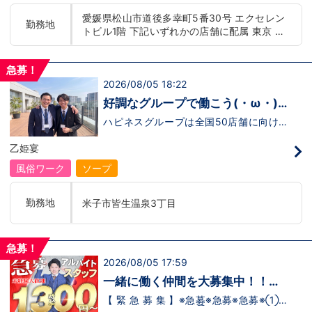
もまだ不安だな…と思う方は是非オフィシ
迎！学歴・職歴・性別など関係なく、スタ
愛媛県松山市道後多幸町5番30号 エクセレン
ャルサイトをご覧下さい。
ッフ一人ひとりが働きやすい環境のお店で
勤務地
トビル1階 下記いずれかの店舗に配属 東京 五
【https://happiness-group.biz/】※お手
す。現在多くの女性スタッフが勤務してお
数ですがコピー＆ペーストしてURLを開い
ります。業界経験のある方もない方もご応
反田：五反田駅から徒歩2分 池袋：池袋駅西
ていただければです。応募に迷ってる方や
募大歓迎です！キャスト経験のある方には
口から徒歩2分 吉原：三ノ輪駅から徒歩8分 神
他社と比較検討中など。そのような時は1
新人キャストさんにお仕事を教えるアドバ
急募！
奈川 横浜：京急線黄金町駅から徒歩8分 茨城
回サイトを見ていただければ何か変わるか
イザーのお仕事もございます。当グループ
2026/08/05 18:22
水戸：水戸駅からバス5分 北海道 札幌：すす
もしれません。アナタからのご連絡お待ち
は年功序列ではなく実力主義です。 頑張
きの駅から徒歩5分 中国・四国 鳥取：米子市
しております。
り次第でいくらでも店長や幹部枠への昇格
好調なグループで働こう(・ω・)
が可能なんです！力のある方には必要な席
皆生温泉 愛媛：松山道後温泉 九州・沖縄 福
ノ
をしっかりご用意できる環境ですのでご安
ハピネスグループは全国50店舗に向けて
岡：中洲川端駅から徒歩8分 沖縄：那覇市※出
心ください。実際に入社後、最短で8ヶ月
着々と店舗拡大中です！では！好調なハピ
店準備中 他にも続々出店予定 遠方からのご応
で店長になった先輩もいます。その先輩の
ネスグループで働く利点とは！？新しいお
乙姫宴
募の方にはWEB面接対応しております
あとにアナタも続きませんか！？
店がまた増えるので役職ポストに空き枠
有！！ つまり・・・ハピネスグループの
風俗ワーク
ソープ
中でも、今！1番役職に就けるチャンスが
転がっているんです。こ、これは…(ﾟДﾟ;)
「今」入社するべきじゃないです
勤務地
米子市皆生温泉3丁目
か！？！？ のし上がりたいなら、このビ
ッグチャンス見逃さないでください！！チ
ャンスの多いグループで上を目指しません
か？？当グループは年功序列ではなく実力
急募！
主義です。 頑張り次第でいくらでも店長
2026/08/05 17:59
や幹部枠への昇格が可能なんです！力のあ
る方には必要な席をしっかりご用意できる
一緒に働く仲間を大募集中！！
環境ですのでご安心ください。実際に入社
【アルバイト・送迎ドライバー急
後、最短で8ヶ月で店長になった先輩もい
【 緊 急 募 集 】※急募※急募※急募※①ス
ます。その先輩のあとにアナタも続きませ
タッフアルバイト！②お客様送迎ドライ