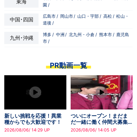
東海
園
/
広島市
/
岡山市
/
山口・宇部
/
高松
/
松山・
中国･四国
道後
/
博多
/
中洲
/
北九州・小倉
/
熊本市
/
鹿児島
九州･沖縄
市
/
PR動画一覧
いにオープン！まだま
ついにオープン！まだま
稼
一緒に働く仲間大募集
だ一緒に働く仲間大募集
ス
です！
中です！
で
26/08/06/ 14:05 UP
2026/08/06/ 16:05 UP
2026
実