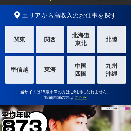
エリアから高収入のお仕事を探す
北海道
関東
関西
北陸
東北
中国
九州
甲信越
東海
四国
沖縄
当サイトは18歳未満の方はご利用になれません。
18歳未満の方は
こちら