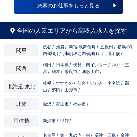
自分の将来のビジョンの為にこうしたい！
と強い意志を持ってる方にも平等にチャン
急募のお仕事をもっと見る
こうなりたい！と強い意志を持ってる方に
スがある職場になっています。その為、未
も平等にチャンスがある職場になっていま
経験からの応募も大歓迎です。今働いてる
す。その為、未経験からの応募も大歓迎で
先輩方は、異業種から転職してきた方が圧
す。今働いてる先輩方は、異業種から転職
倒的に多いです。「ちょっと求めてる人物
してきた方が圧倒的に多いです。「ちょっ
像と自分は違うかも…？」と思う方もいる
全国の人気エリアから高収入求人を探す
と求めてる人物像と自分は違うかも…？」
と思います。ですが、よく考えてくださ
と思う方もいると思います。ですが、よく
い。全てが当てはまる人の方が少ないと思
考えてください。全てが当てはまる人の方
います。ココは自分にも当てはまる！で十
渋谷
/
池袋
/
新宿·歌舞伎町
/
五反田
/
横浜(関
が少ないと思います。ココは自分にも当て
分なんです。まずは応募して、面接時にあ
関東
内·曙町)
/
川崎(堀之内·南町)
/
西川口·蕨
/
はまる！で十分なんです。まずは応募し
なたの想いを聞かせてください。その後、
て、面接時にあなたの想いを聞かせてくだ
私たちの想いを説明させていただきます。
さい。その後、私たちの想いを説明させて
その話の中で共感できるか/出来ないかだ
梅田
/
日本橋
/
伏見・南インター
/
神戸・三
関西
いただきます。その話の中で共感できる
と思います。ご応募お待ちしておりま
宮
/
雄琴
/
奈良市
/
和歌山市
/
か/出来ないかだと思います。ご応募お待
す！！
ちしております！！
札幌・すすきの
/
仙台
/
いわき・小名浜
/
郡
北海道·東北
山
/
盛岡
/
山形市
/
北陸
金沢
/
富山市
/
福井市
/
甲信越
新潟市
/
甲府
/
名古屋
/
錦・丸の内・栄
/
沼津・三島
/
金津