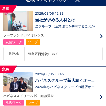
急募！
2026/08/06 12:33
当社が求める人材とは…
当グループは企業理念を共有することがで
き、【情熱】【向上心】【チャレンジ精
神】を持っている方を求めています。さら
ソープランド バイオレンス
に！『ハピネスグループは、店舗数が増え
ます！！』つまり…【店長/幹部】の空き
風俗ワーク
ソープ
枠があるってことです。実際に働いてみ
て、上が詰まってて空き枠が無い…全然役
職者になれない(´;ω;｀)なんて経験はあり
勤務地
豊島区西池袋1-36-9
ませんか？？当グループは年功序列ではな
く実力主義です。頑張り次第でいくらでも
店長や幹部枠への昇格が可能なんです！力
のある方には必要な席をしっかりご用意で
急募！
きる環境ですのでご安心ください。実際に
2026/08/05 18:45
入社後、最短で8ヶ月で店長になった先輩
もいます。その先輩のあとにアナタも続き
ハピネスグループ新店続々オープ
ませんか！？勿論、男性だけではなく女性
ン決定！
も活躍中。ハピネスグループ初の女性店長
2026年もハピネスグループの新店オープ
だって目指せます。ハピネスグループはナ
ンが決定！新しいお店で新しい環境で働い
イトレジャー業界だからといって一般大手
てみませんか？いままでの職歴も学歴も一
ハピネス＆ドリーム 松山道後温泉
企業様に引けを取らない体制で取り組んで
切関係ありません。頑張り次第で20代で
いる会社です。そのため、誰もが安心して
年収1000万円も夢じゃないんです！一般
風俗ワーク
ソープ
入社・勤務のできる環境なのです。それで
職からの転職や、女性からのご応募大歓