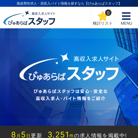
風俗男性求人・高収入バイト情報を探すなら【ぴゅあらばスタッフ】
0
検討リスト
MENU
8
5
3,251
更新
の求人情報を掲載中!
月
日
件