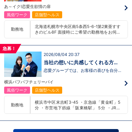
募】
んか！？ 勿論、男性だけではなく女性も
バー！店舗間5分程度お客様を送迎するだ
あ～イク!恋愛生欲情の扉
活躍中。ハピネスグループ初の女性店長だ
け！時給：①1,300円～②1,100円～勤務
って目指せます。それでもまだ迷ってるっ
時間：①早番：8:00～18:00 （食事休憩
風俗ワーク
店舗型ヘルス
て方は是非オフィシャルサイトをご覧下さ
あり：実働9時間） 遅番：16:00～翌
い。【https://happiness-group.biz/​】 ※
2:00（食事休憩あり：実働9時間）②土
北海道札幌市中央区南5条西5-6-1第2東亜すす
お手数ですがコピー＆ペーストしてURLを
日祝日の日中(9時～16時位まで)、平日夜
勤務地
きのビル8F 面接時にご希望の勤務地をお伺い
開いていただければです。先輩のインタビ
(夕方～24時位まで)※ご希望があれば、そ
ュー動画など、アナタが一歩踏み出すキッ
の他のシフト調整も可能です。お気軽にご
し、配属店舗を決定いたします。 入社後の転
カケになるものがあるかもしれません。是
相談ください。条件：①笑顔、元気な方
勤についても希望を考慮いたします。 ■土浦
非ご覧ください(^^)鳥取米子で 「オトコの
であればOK！②ご自身の車持ち込み
急募！
エリア：茨城県土浦市桜町 ・JR常磐線土浦駅
出稼ぎキャンペーン」実施中！1年勤務
OK！ 社用車利用も可能！（※社用車利
2026/08/04 20:37
■横浜エリア：神奈川県横浜市中区 ・京急線
480万円＋目標達成報奨金100万円☆※今
用時は時給変動あり）「今すぐ稼ぎた
黄金町駅、日ノ出町駅 ・市営地下鉄阪東橋
だけ限定引越し代も当社負担！！！
い！」「業界に興味はあるけどちょっと不
当社の想いに共感してくれる方、
安...」「運転が好き！」という方、大歓
駅、伊勢佐木長者町駅 ・JR横浜線関内駅 ■札
大募集‼
迎！スピード採用中につき、ご応募はお急
恋愛グループでは、お客様の喜びを自分自
幌エリア：北海道札幌市 地下鉄南北線すすき
ぎください！恋愛グループでは、お客様の
身の喜びに感じられるような人物を求めて
の駅
喜びを自分自身の喜びに感じられるような
います！・接客が好き・お客様が笑顔にな
横浜パフパフチェリーパイ
人物を求めています！・接客が好き・お客
ると自分も嬉しい・お客様だけでなく、働
様が笑顔になると自分も嬉しい・お客様だ
く仲間もキャストさんも笑顔になると嬉し
風俗ワーク
店舗型ヘルス
けでなく、働く仲間もキャストさんも笑顔
い・喜んで(楽しんで)もらう為にはどうし
になると嬉しい・喜んで(楽しんで)もらう
たらいいのか？を考えられる上記のような
横浜市中区末吉町3-45 ・京急線「黄金町」5
為にはどうしたらいいのか？を考えられる
方が当グループでは活躍の場を広げていま
勤務地
分 ・市営地下鉄線「阪東橋駅」 5分 ・JR線
上記のような方が当グループでは活躍の場
す。他にも…・失敗しても諦めない！・と
を広げています。他にも…・失敗しても諦
にかくやる気だけは負けない！・環境を変
「関内駅」15分
めない！・とにかくやる気だけは負けな
えてチャレンジしたい！・とにかくお給料
い！・環境を変えてチャレンジしたい！・
をあげたい！など。接客業経験がないから
とにかくお給料をあげたい！など。接客業
ダメという事は一切なく、自分の将来のビ
経験がないからダメという事は一切なく、
ジョンの為にこうしたい！こうなりたい！