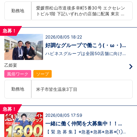
もまだ不安だな…と思う方は是非オフィシ
迎！学歴・職歴・性別など関係なく、スタ
愛媛県松山市道後多幸町5番30号 エクセレン
ャルサイトをご覧下さい。
ッフ一人ひとりが働きやすい環境のお店で
勤務地
トビル1階 下記いずれかの店舗に配属 東京 五
【https://happiness-group.biz/】※お手
す。現在多くの女性スタッフが勤務してお
数ですがコピー＆ペーストしてURLを開い
ります。業界経験のある方もない方もご応
反田：五反田駅から徒歩2分 池袋：池袋駅西
ていただければです。応募に迷ってる方や
募大歓迎です！キャスト経験のある方には
口から徒歩2分 吉原：三ノ輪駅から徒歩8分 神
他社と比較検討中など。そのような時は1
新人キャストさんにお仕事を教えるアドバ
急募！
奈川 横浜：京急線黄金町駅から徒歩8分 茨城
回サイトを見ていただければ何か変わるか
イザーのお仕事もございます。当グループ
2026/08/05 18:22
水戸：水戸駅からバス5分 北海道 札幌：すす
もしれません。アナタからのご連絡お待ち
は年功序列ではなく実力主義です。 頑張
きの駅から徒歩5分 中国・四国 鳥取：米子市
しております。
り次第でいくらでも店長や幹部枠への昇格
好調なグループで働こう(・ω・)
が可能なんです！力のある方には必要な席
皆生温泉 愛媛：松山道後温泉 九州・沖縄 福
ノ
をしっかりご用意できる環境ですのでご安
ハピネスグループは全国50店舗に向けて
岡：中洲川端駅から徒歩8分 沖縄：那覇市※出
心ください。実際に入社後、最短で8ヶ月
着々と店舗拡大中です！では！好調なハピ
店準備中 他にも続々出店予定 遠方からのご応
で店長になった先輩もいます。その先輩の
ネスグループで働く利点とは！？新しいお
乙姫宴
募の方にはWEB面接対応しております
あとにアナタも続きませんか！？
店がまた増えるので役職ポストに空き枠
有！！ つまり・・・ハピネスグループの
風俗ワーク
ソープ
中でも、今！1番役職に就けるチャンスが
転がっているんです。こ、これは…(ﾟДﾟ;)
「今」入社するべきじゃないです
勤務地
米子市皆生温泉3丁目
か！？！？ のし上がりたいなら、このビ
ッグチャンス見逃さないでください！！チ
ャンスの多いグループで上を目指しません
か？？当グループは年功序列ではなく実力
急募！
主義です。 頑張り次第でいくらでも店長
2026/08/05 17:59
や幹部枠への昇格が可能なんです！力のあ
る方には必要な席をしっかりご用意できる
一緒に働く仲間を大募集中！！
環境ですのでご安心ください。実際に入社
【アルバイト・送迎ドライバー急
後、最短で8ヶ月で店長になった先輩もい
【 緊 急 募 集 】※急募※急募※急募※①ス
ます。その先輩のあとにアナタも続きませ
タッフアルバイト！②お客様送迎ドライ