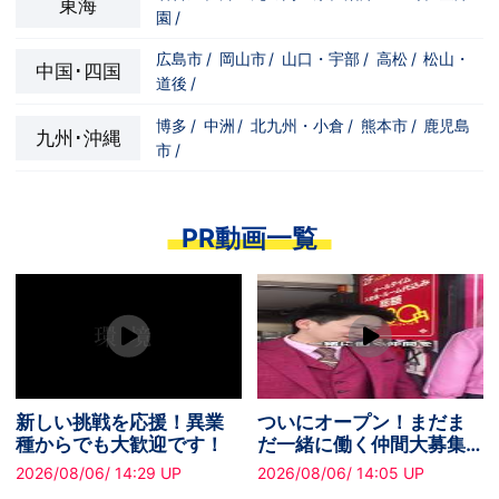
東海
園
/
広島市
/
岡山市
/
山口・宇部
/
高松
/
松山・
中国･四国
道後
/
博多
/
中洲
/
北九州・小倉
/
熊本市
/
鹿児島
九州･沖縄
市
/
PR動画一覧
業
ついにオープン！まだま
ついにオープン！まだま
！
だ一緒に働く仲間大募集
だ一緒に働く仲間大募集
中です！
中です！
2026/08/06/ 14:05 UP
2026/08/06/ 16:05 UP