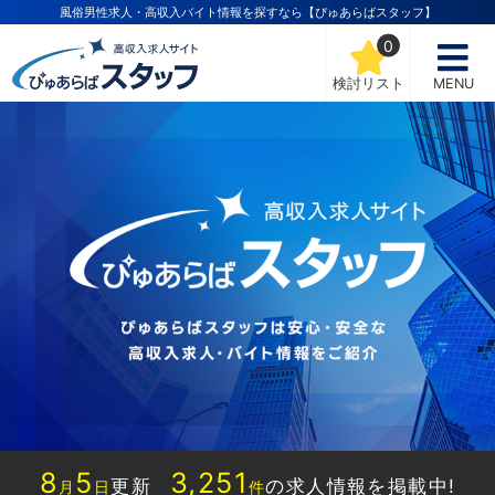
風俗男性求人・高収入バイト情報を探すなら【ぴゅあらばスタッフ】
0
検討リスト
MENU
8
5
3,251
更新
の求人情報を掲載中!
月
日
件