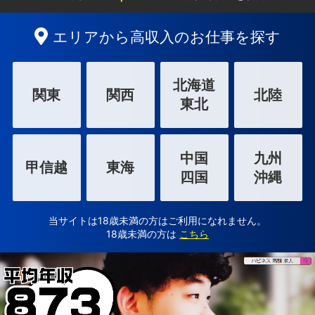
エリアから高収入のお仕事を探す
北海道
関東
関西
北陸
東北
中国
九州
甲信越
東海
四国
沖縄
当サイトは18歳未満の方はご利用になれません。
18歳未満の方は
こちら