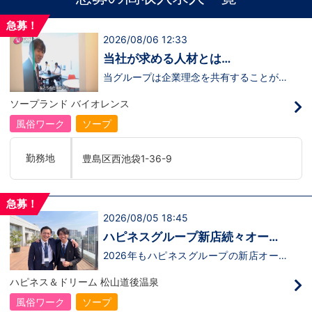
急募！
2026/08/06 12:33
当社が求める人材とは…
当グループは企業理念を共有することがで
き、【情熱】【向上心】【チャレンジ精
神】を持っている方を求めています。さら
ソープランド バイオレンス
に！『ハピネスグループは、店舗数が増え
ます！！』つまり…【店長/幹部】の空き
風俗ワーク
ソープ
枠があるってことです。実際に働いてみ
て、上が詰まってて空き枠が無い…全然役
職者になれない(´;ω;｀)なんて経験はあり
勤務地
豊島区西池袋1-36-9
ませんか？？当グループは年功序列ではな
く実力主義です。頑張り次第でいくらでも
店長や幹部枠への昇格が可能なんです！力
のある方には必要な席をしっかりご用意で
急募！
きる環境ですのでご安心ください。実際に
2026/08/05 18:45
入社後、最短で8ヶ月で店長になった先輩
もいます。その先輩のあとにアナタも続き
ハピネスグループ新店続々オープ
ませんか！？勿論、男性だけではなく女性
ン決定！
も活躍中。ハピネスグループ初の女性店長
2026年もハピネスグループの新店オープ
だって目指せます。ハピネスグループはナ
ンが決定！新しいお店で新しい環境で働い
イトレジャー業界だからといって一般大手
てみませんか？いままでの職歴も学歴も一
ハピネス＆ドリーム 松山道後温泉
企業様に引けを取らない体制で取り組んで
切関係ありません。頑張り次第で20代で
いる会社です。そのため、誰もが安心して
年収1000万円も夢じゃないんです！一般
風俗ワーク
ソープ
入社・勤務のできる環境なのです。それで
職からの転職や、女性からのご応募大歓