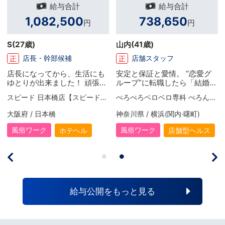
給与合計
給与合計
82,500
738,650
2,50
円
円
山内
(41歳)
葵
(30歳)
幹部候補
店舗スタッフ
セラピス
正
委
てから、生活にも
安定と保証と愛情。 “恋愛グ
専業セラピス
来ました！ 頑張り
ループ”に転職したら「結婚で
料がUPするので、
きました（笑）」
スピード 日本橋店【スピードグループ】
ぺろぺろベロベロ専科 ぺろんちょ
女性用風俗帝
甲斐があります。
取る事が出来るの
本橋
神奈川県 / 横浜(関内·曙町)
東京都 / 渋谷
ッシュしたい時は
って、旅行に出か
風俗ワーク
風俗ワーク
ホテヘル
店舗型ヘルス
ますね！ 旅行の際
チせずいい部屋を
食事をします！ と
内に引越ししたい
るので、今はその
為に頑張ってま
給与公開をもっと見る