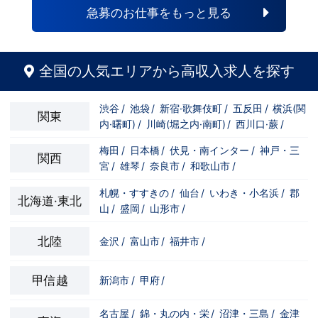
自分の将来のビジョンの為にこうしたい！
と強い意志を持ってる方にも平等にチャン
急募のお仕事をもっと見る
こうなりたい！と強い意志を持ってる方に
スがある職場になっています。その為、未
も平等にチャンスがある職場になっていま
経験からの応募も大歓迎です。今働いてる
す。その為、未経験からの応募も大歓迎で
先輩方は、異業種から転職してきた方が圧
す。今働いてる先輩方は、異業種から転職
倒的に多いです。「ちょっと求めてる人物
してきた方が圧倒的に多いです。「ちょっ
像と自分は違うかも…？」と思う方もいる
全国の人気エリアから高収入求人を探す
と求めてる人物像と自分は違うかも…？」
と思います。ですが、よく考えてくださ
と思う方もいると思います。ですが、よく
い。全てが当てはまる人の方が少ないと思
考えてください。全てが当てはまる人の方
います。ココは自分にも当てはまる！で十
渋谷
/
池袋
/
新宿·歌舞伎町
/
五反田
/
横浜(関
が少ないと思います。ココは自分にも当て
分なんです。まずは応募して、面接時にあ
関東
内·曙町)
/
川崎(堀之内·南町)
/
西川口·蕨
/
はまる！で十分なんです。まずは応募し
なたの想いを聞かせてください。その後、
て、面接時にあなたの想いを聞かせてくだ
私たちの想いを説明させていただきます。
さい。その後、私たちの想いを説明させて
その話の中で共感できるか/出来ないかだ
梅田
/
日本橋
/
伏見・南インター
/
神戸・三
関西
いただきます。その話の中で共感できる
と思います。ご応募お待ちしておりま
宮
/
雄琴
/
奈良市
/
和歌山市
/
か/出来ないかだと思います。ご応募お待
す！！
ちしております！！
札幌・すすきの
/
仙台
/
いわき・小名浜
/
郡
北海道·東北
山
/
盛岡
/
山形市
/
北陸
金沢
/
富山市
/
福井市
/
甲信越
新潟市
/
甲府
/
名古屋
/
錦・丸の内・栄
/
沼津・三島
/
金津