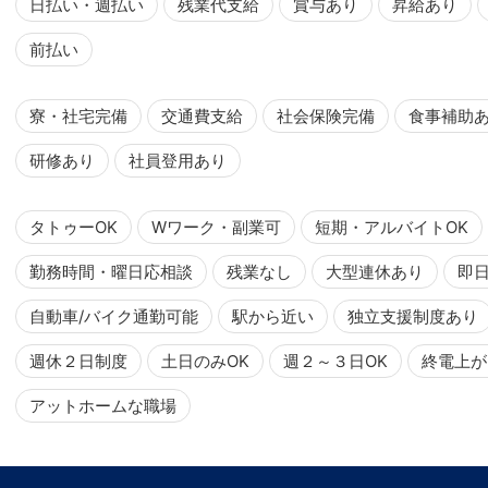
日払い・週払い
残業代支給
賞与あり
昇給あり
前払い
寮・社宅完備
交通費支給
社会保険完備
食事補助
研修あり
社員登用あり
タトゥーOK
Wワーク・副業可
短期・アルバイトOK
勤務時間・曜日応相談
残業なし
大型連休あり
即
自動車/バイク通勤可能
駅から近い
独立支援制度あり
週休２日制度
土日のみOK
週２～３日OK
終電上が
アットホームな職場