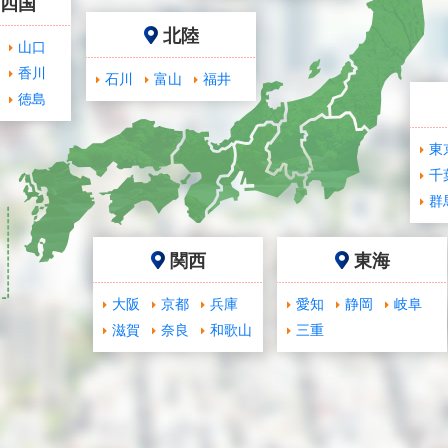
･四国
北陸
山口
香川
石川
富山
福井
徳島
東
千
群
関西
東海
大阪
京都
兵庫
愛知
静岡
岐阜
滋賀
奈良
和歌山
三重