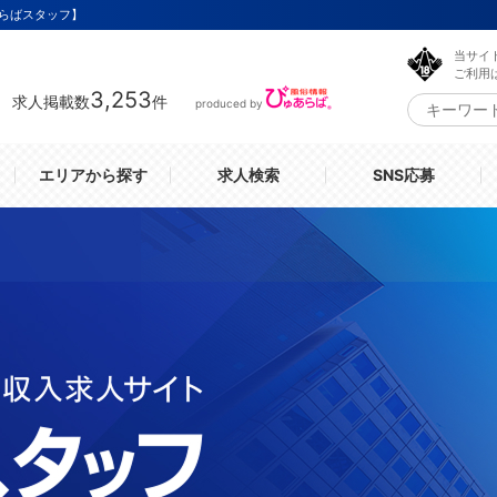
らばスタッフ】
当サイ
ご利用
3,253
求人掲載数
件
produced by
エリアから探す
求人検索
SNS応募