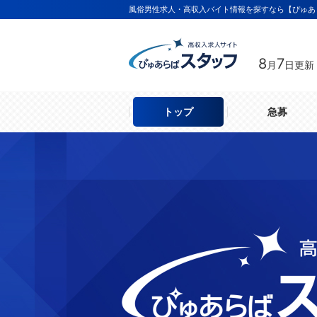
風俗男性求人・高収入バイト情報を探すなら【ぴゅあ
8
7
月
日更新
トップ
急募