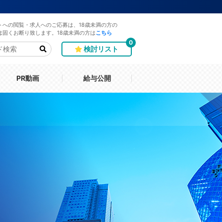
トへの閲覧・求人へのご応募は、18歳未満の方の
は固くお断り致します。18歳未満の方は
こちら
0
検討リスト
PR動画
給与公開