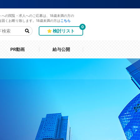
トへの閲覧・求人へのご応募は、18歳未満の方の
は固くお断り致します。18歳未満の方は
こちら
0
検討リスト
PR動画
給与公開