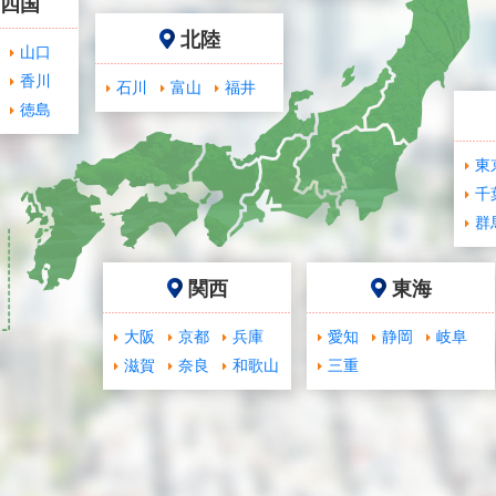
･四国
北陸
山口
香川
石川
富山
福井
徳島
東
千
群
関西
東海
大阪
京都
兵庫
愛知
静岡
岐阜
滋賀
奈良
和歌山
三重