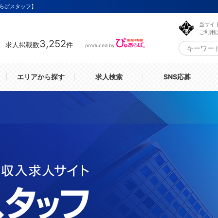
らばスタッフ】
当サイ
ご利用
3,252
求人掲載数
件
produced by
エリアから探す
求人検索
SNS応募