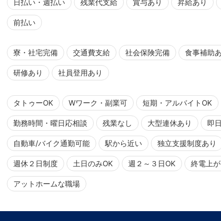
日払い・週払い
残業代支給
賞与あり
昇給あり
前払い
寮・社宅完備
交通費支給
社会保険完備
食事補助
研修あり
社員登用あり
タトゥーOK
Wワーク・副業可
短期・アルバイトOK
勤務時間・曜日応相談
残業なし
大型連休あり
即
自動車/バイク通勤可能
駅から近い
独立支援制度あり
週休２日制度
土日のみOK
週２～３日OK
終電上が
アットホームな職場