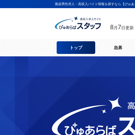
風俗男性求人・高収入バイト情報を探すなら【ぴゅあ
8
7
月
日更新
トップ
急募