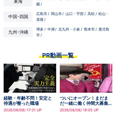
東海
園
/
広島市
/
岡山市
/
山口・宇部
/
高松
/
松山・
中国･四国
道後
/
博多
/
中洲
/
北九州・小倉
/
熊本市
/
鹿児島
九州･沖縄
市
/
PR動画一覧
ま
ついにオープン！まだま
安心して長く働ける職
集
だ一緒に働く仲間大募集
へ。未経験歓迎・年間
中です！
給16日あり！
2026/08/08/ 18:05 UP
2026/08/08/ 17:35 UP