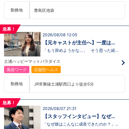
そうです。未経験のキャストに寄り添い、
不安な表情が笑顔に変わっていく瞬間を見
勤務地
豊島区池袋
届けることが、この仕事の大きなやりがい
だと語ってくれました。動画では、入社の
きっかけから、職場の雰囲気、自分が成長
できたポイント、将来の展望までリアルに
急募！
話してくれています。 動画はこちらから
2026/08/08 12:05
↓https://youtu.be/UY9DxQ22NBA
【元キャストが主任へ】一度は退
職を考えた3年目スタッフの転機
「もう辞めようかな...」 そう思った経験
があるからこそ、今の彼女がありま
す。 今回の動画では、土浦店所属・森田
土浦ハッピーマットパラダイス
主任にインタビュー。元キャストの彼女
が、入社してから挫折を経験しながら
風俗ワーク
店舗型ヘルス
も 主任へと成長した背景 には、意外に
も “社長との距離の近さ” がありまし
た。 当グループを選んだ理由、印象に残
勤務地
JR常磐線土浦駅西口より徒歩5分
っているエピソード、そして意外な趣味ま
で。森田主任の飾らない人柄が垣間見える
インタビューです。 動画はこちらから
↓ https://www.youtube.com/watch?
急募！
v=trgURXGX--8
2026/08/07 21:31
【スタッフインタビュー】なぜ彼
は成長できたのか？福利厚生と“熱
「なぜ彼はこんなに成長できたのか？」そ
のヒントは、 福利厚生と“熱意ある上