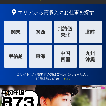
エリアから高収入のお仕事を探す
北海道
関東
関西
北陸
東北
中国
九州
甲信越
東海
四国
沖縄
当サイトは18歳未満の方はご利用になれません。
18歳未満の方は
こちら