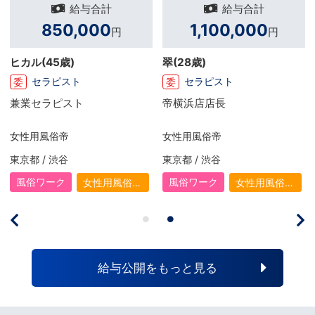
計
給与合計
給与合計
0
331,000
650,000
円
円
兼業セラピスト
(29歳)
希
(31歳)
セラピスト
セラピスト
ア
委
兼業ですが、頑張れば頑張る
だけ報酬という形で返ってく
るのでやりがいがあります。
MEN's KOBE
女性用風俗帝
まだ初めて数か月ですが、先
輩やスタッフさんからのサポ
兵庫県 / 神戸・三宮
東京都 / 渋谷
ート・フォローもあり成長で
きている実感があります。も
風俗ワーク
風俗ワーク
用風俗
女性用風俗
女性用
っと高みを目指していこうと
風）
（女風）
（女風
思います。
給与公開をもっと見る