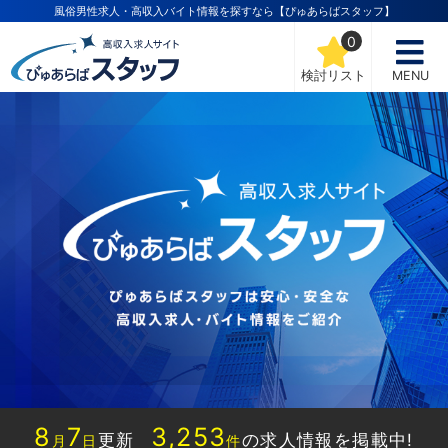
風俗男性求人・高収入バイト情報を探すなら【ぴゅあらばスタッフ】
0
検討リスト
MENU
8
7
3,253
更新
の求人情報を掲載中!
月
日
件