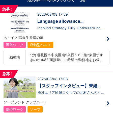
急募！
2026/08/08 17:59
Language allowance
introduced/推出語言津貼
Inbound Strategy Fully OptimizedUncon
ditional monthly salary starting at 400,0
00 yenLanguage allowance introduced
あ～イク!恋愛生欲情の扉
More preferential for those who are fluen
t in 3 or more languages인바운드 대책 철
風俗ワーク
店舗型ヘルス
저 공략무조건 월급 40만엔부터 시작!어
학 수당 도입3개 국어 이상 가능자 우대 徹
北海道札幌市中央区南5条西5-6-1第2東亜すす
底的入站策略無條件月薪 400,000 日圓起
勤務地
きのビル8F 面接時にご希望の勤務地をお伺い
推出語言津貼能說至少三種語言者優先
し、配属店舗を決定いたします。 入社後の転
勤についても希望を考慮いたします。 ■土浦
急募！
エリア：茨城県土浦市桜町 ・JR常磐線土浦駅
2026/08/08 17:08
■横浜エリア：神奈川県横浜市中区 ・京急線
黄金町駅、日ノ出町駅 ・市営地下鉄阪東橋
【スタッフインタビュー】未経験
駅、伊勢佐木長者町駅 ・JR横浜線関内駅 ■札
で飛び込んだスタッフが語る職場
池袋エリア所属スタッフの北村さんのイン
幌エリア：北海道札幌市 地下鉄南北線すすき
タビュー動画を公開しました。「怖い人い
のリアル
の駅
るのかな…？」そんな不安を抱えながら好
ソープランド クラブハート
奇心で裏方に飛び込んだ北村さん。実際に
は、入社初日でそのイメージがガラッと変
風俗ワーク
ソープ
わり、「本当に優しい人ばかり」と感じた