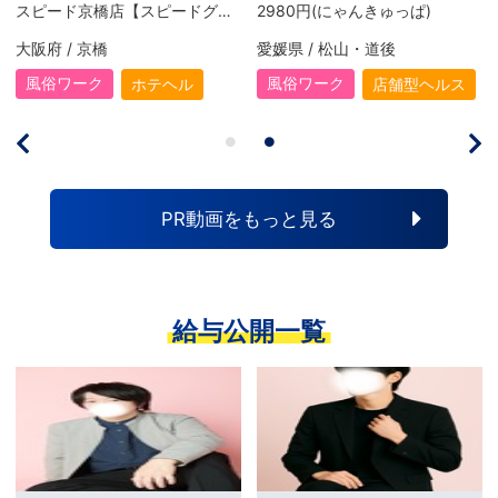
2980円(にゃんきゅっぱ)
愛媛県 / 松山・道後
大阪府 / 谷町九丁目・天王寺
風俗ワーク
風俗ワーク
ルス
店舗型ヘルス
風俗エステ
PR動画をもっと見る
給与公開一覧