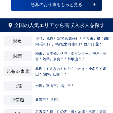
をご覧ください。 リアルな声が必ず参考
急募のお仕事をもっと見る
になるはずです！ 動画はこちら
↓ https://youtu.be/LoGeyBHW6B0
全国の人気エリアから高収入求人を探す
渋谷
/
池袋
/
新宿·歌舞伎町
/
五反田
/
横浜(関
関東
内·曙町)
/
川崎(堀之内·南町)
/
西川口·蕨
/
梅田
/
日本橋
/
伏見・南インター
/
神戸・三
関西
宮
/
雄琴
/
奈良市
/
和歌山市
/
札幌・すすきの
/
仙台
/
いわき・小名浜
/
郡
北海道·東北
山
/
盛岡
/
山形市
/
北陸
金沢
/
富山市
/
福井市
/
甲信越
新潟市
/
甲府
/
名古屋
/
錦・丸の内・栄
/
沼津・三島
/
金津