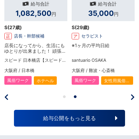
給与合計
給与合計
1,082,500
35,000
円
円
S
(27歳)
S
(29歳)
店長・幹部候補
セラピスト
正
ア
店長になってから、生活にも
※1ヶ月の平均日給
ゆとりが出来ました！ 頑張り
次第でお給料がUPするので、
スピード 日本橋店【スピードグループ】
santuario OSAKA
毎月頑張り甲斐があります。
有給休暇も取る事が出来るの
大阪府 / 日本橋
大阪府 / 難波・心斎橋
で、リフレッシュしたい時は
お休みを取って、旅行に出か
風俗ワーク
風俗ワーク
ホテヘル
女性用風俗
けたりもしますね！ 旅行の際
（女風）
は、ケチケチせずいい部屋を
取っていい食事をします！ と
りあえず年内に引越ししたい
と考えているので、今はその
資金作りの為に頑張ってま
給与公開をもっと見る
す。