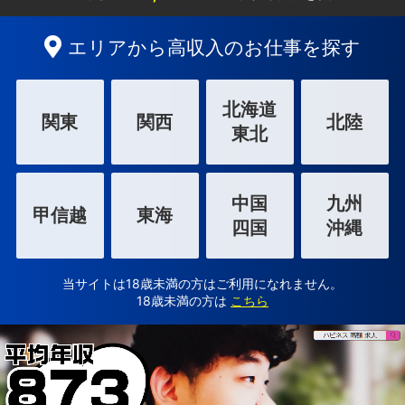
エリアから高収入のお仕事を探す
北海道
関東
関西
北陸
東北
中国
九州
甲信越
東海
四国
沖縄
当サイトは18歳未満の方はご利用になれません。
18歳未満の方は
こちら