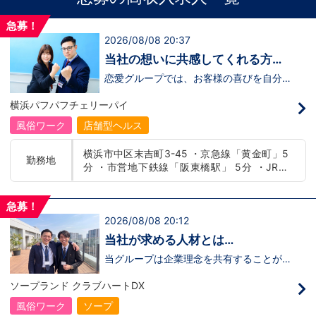
急募！
2026/08/08 20:37
当社の想いに共感してくれる方、
大募集‼
恋愛グループでは、お客様の喜びを自分自
身の喜びに感じられるような人物を求めて
います！・接客が好き・お客様が笑顔にな
横浜パフパフチェリーパイ
ると自分も嬉しい・お客様だけでなく、働
く仲間もキャストさんも笑顔になると嬉し
風俗ワーク
店舗型ヘルス
い・喜んで(楽しんで)もらう為にはどうし
たらいいのか？を考えられる上記のような
横浜市中区末吉町3-45 ・京急線「黄金町」5
方が当グループでは活躍の場を広げていま
勤務地
分 ・市営地下鉄線「阪東橋駅」 5分 ・JR線
す。他にも…・失敗しても諦めない！・と
にかくやる気だけは負けない！・環境を変
「関内駅」15分
えてチャレンジしたい！・とにかくお給料
をあげたい！など。接客業経験がないから
急募！
ダメという事は一切なく、自分の将来のビ
2026/08/08 20:12
ジョンの為にこうしたい！こうなりたい！
と強い意志を持ってる方にも平等にチャン
当社が求める人材とは…
スがある職場になっています。その為、未
経験からの応募も大歓迎です。今働いてる
当グループは企業理念を共有することがで
先輩方は、異業種から転職してきた方が圧
き、【情熱】【向上心】【チャレンジ精
倒的に多いです。「ちょっと求めてる人物
神】を持っている方を求めています。さら
ソープランド クラブハートDX
像と自分は違うかも…？」と思う方もいる
に！『ハピネスグループは、店舗数が増え
と思います。ですが、よく考えてくださ
ます！！』つまり…【店長/幹部】の空き
風俗ワーク
ソープ
い。全てが当てはまる人の方が少ないと思
枠があるってことです。実際に働いてみ