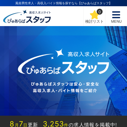
風俗男性求人・高収入バイト情報を探すなら【ぴゅあらばスタッフ】
0
検討リスト
MENU
8
7
3,253
更新
の求人情報を掲載中!
月
日
件