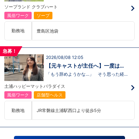
のリアル
の駅
るのかな…？」そんな不安を抱えながら好
ソープランド クラブハート
奇心で裏方に飛び込んだ北村さん。実際に
は、入社初日でそのイメージがガラッと変
風俗ワーク
ソープ
わり、「本当に優しい人ばかり」と感じた
そうです。未経験のキャストに寄り添い、
不安な表情が笑顔に変わっていく瞬間を見
勤務地
豊島区池袋
届けることが、この仕事の大きなやりがい
だと語ってくれました。動画では、入社の
きっかけから、職場の雰囲気、自分が成長
できたポイント、将来の展望までリアルに
急募！
話してくれています。 動画はこちらから
2026/08/08 12:05
↓https://youtu.be/UY9DxQ22NBA
【元キャストが主任へ】一度は退
職を考えた3年目スタッフの転機
「もう辞めようかな...」 そう思った経験
があるからこそ、今の彼女がありま
す。 今回の動画では、土浦店所属・森田
土浦ハッピーマットパラダイス
主任にインタビュー。元キャストの彼女
が、入社してから挫折を経験しながら
風俗ワーク
店舗型ヘルス
も 主任へと成長した背景 には、意外に
も “社長との距離の近さ” がありまし
た。 当グループを選んだ理由、印象に残
勤務地
JR常磐線土浦駅西口より徒歩5分
っているエピソード、そして意外な趣味ま
で。森田主任の飾らない人柄が垣間見える
インタビューです。 動画はこちらから
↓ https://www.youtube.com/watch?
v=trgURXGX--8