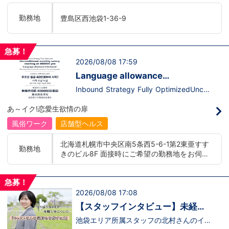
います。ココは自分にも当てはまる！で十
て、上が詰まってて空き枠が無い…全然役
分なんです。まずは応募して、面接時にあ
職者になれない(´;ω;｀)なんて経験はあり
勤務地
豊島区西池袋1-36-9
なたの想いを聞かせてください。その後、
ませんか？？当グループは年功序列ではな
私たちの想いを説明させていただきます。
く実力主義です。頑張り次第でいくらでも
その話の中で共感できるか/出来ないかだ
店長や幹部枠への昇格が可能なんです！力
と思います。ご応募お待ちしておりま
のある方には必要な席をしっかりご用意で
急募！
す！！
きる環境ですのでご安心ください。実際に
2026/08/08 17:59
入社後、最短で8ヶ月で店長になった先輩
もいます。その先輩のあとにアナタも続き
Language allowance
ませんか！？勿論、男性だけではなく女性
introduced/推出語言津貼
も活躍中。ハピネスグループ初の女性店長
Inbound Strategy Fully OptimizedUncon
だって目指せます。ハピネスグループはナ
ditional monthly salary starting at 400,0
イトレジャー業界だからといって一般大手
00 yenLanguage allowance introduced
あ～イク!恋愛生欲情の扉
企業様に引けを取らない体制で取り組んで
More preferential for those who are fluen
いる会社です。そのため、誰もが安心して
t in 3 or more languages인바운드 대책 철
風俗ワーク
店舗型ヘルス
入社・勤務のできる環境なのです。それで
저 공략무조건 월급 40만엔부터 시작!어
もまだ不安だな…と思う方は是非オフィシ
학 수당 도입3개 국어 이상 가능자 우대 徹
北海道札幌市中央区南5条西5-6-1第2東亜すす
ャルサイトをご覧下さい。
底的入站策略無條件月薪 400,000 日圓起
勤務地
きのビル8F 面接時にご希望の勤務地をお伺い
【https://happiness-group.biz/】※お手
推出語言津貼能說至少三種語言者優先
数ですがコピー＆ペーストしてURLを開い
し、配属店舗を決定いたします。 入社後の転
ていただければです。応募に迷ってる方や
勤についても希望を考慮いたします。 ■土浦
他社と比較検討中など。そのような時は1
急募！
エリア：茨城県土浦市桜町 ・JR常磐線土浦駅
回サイトを見ていただければ何か変わるか
2026/08/08 17:08
■横浜エリア：神奈川県横浜市中区 ・京急線
もしれません。アナタからのご連絡お待ち
黄金町駅、日ノ出町駅 ・市営地下鉄阪東橋
しております。
【スタッフインタビュー】未経験
駅、伊勢佐木長者町駅 ・JR横浜線関内駅 ■札
で飛び込んだスタッフが語る職場
池袋エリア所属スタッフの北村さんのイン
幌エリア：北海道札幌市 地下鉄南北線すすき
タビュー動画を公開しました。「怖い人い