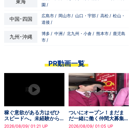
東海
園
/
広島市
/
岡山市
/
山口・宇部
/
高松
/
松山・
中国･四国
道後
/
博多
/
中洲
/
北九州・小倉
/
熊本市
/
鹿児島
九州･沖縄
市
/
PR動画一覧
稼ぐ意欲がある方はぜひ
ついにオープン！まだま
スピードへ。未経験から
だ一緒に働く仲間大募集
でも無理なく安定収入を
中です！
2026/08/09/ 01:21 UP
2026/08/09/ 01:05 UP
実現できます！