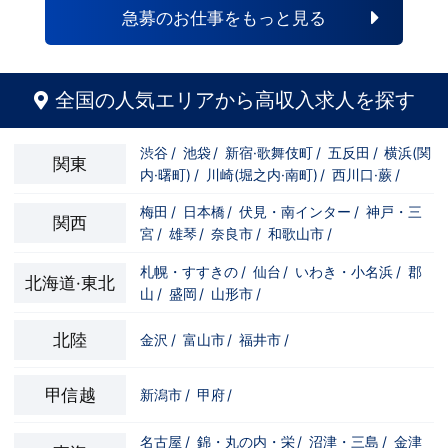
急募のお仕事をもっと見る
全国の人気エリアから高収入求人を探す
渋谷
/
池袋
/
新宿·歌舞伎町
/
五反田
/
横浜(関
関東
内·曙町)
/
川崎(堀之内·南町)
/
西川口·蕨
/
梅田
/
日本橋
/
伏見・南インター
/
神戸・三
関西
宮
/
雄琴
/
奈良市
/
和歌山市
/
札幌・すすきの
/
仙台
/
いわき・小名浜
/
郡
北海道·東北
山
/
盛岡
/
山形市
/
北陸
金沢
/
富山市
/
福井市
/
甲信越
新潟市
/
甲府
/
名古屋
/
錦・丸の内・栄
/
沼津・三島
/
金津