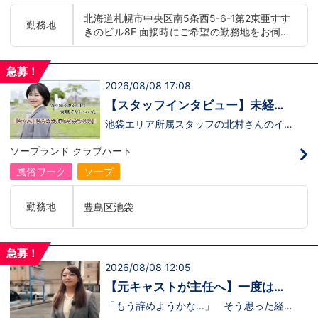
もまだ不安だな…と思う方は是非オフィシ
학 수당 도입3개 국어 이상 가능자 우대 徹
北海道札幌市中央区南5条西5-6-1第2東亜すす
ャルサイトをご覧下さい。
底的入站策略無條件月薪 400,000 日圓起
勤務地
きのビル8F 面接時にご希望の勤務地をお伺い
【https://happiness-group.biz/】※お手
推出語言津貼能說至少三種語言者優先
数ですがコピー＆ペーストしてURLを開い
し、配属店舗を決定いたします。 入社後の転
ていただければです。応募に迷ってる方や
勤についても希望を考慮いたします。 ■土浦
他社と比較検討中など。そのような時は1
急募！
エリア：茨城県土浦市桜町 ・JR常磐線土浦駅
回サイトを見ていただければ何か変わるか
2026/08/08 17:08
■横浜エリア：神奈川県横浜市中区 ・京急線
もしれません。アナタからのご連絡お待ち
黄金町駅、日ノ出町駅 ・市営地下鉄阪東橋
しております。
【スタッフインタビュー】未経験
駅、伊勢佐木長者町駅 ・JR横浜線関内駅 ■札
で飛び込んだスタッフが語る職場
池袋エリア所属スタッフの北村さんのイン
幌エリア：北海道札幌市 地下鉄南北線すすき
タビュー動画を公開しました。「怖い人い
のリアル
の駅
るのかな…？」そんな不安を抱えながら好
ソープランド クラブハート
奇心で裏方に飛び込んだ北村さん。実際に
は、入社初日でそのイメージがガラッと変
風俗ワーク
ソープ
わり、「本当に優しい人ばかり」と感じた
そうです。未経験のキャストに寄り添い、
不安な表情が笑顔に変わっていく瞬間を見
勤務地
豊島区池袋
届けることが、この仕事の大きなやりがい
だと語ってくれました。動画では、入社の
きっかけから、職場の雰囲気、自分が成長
できたポイント、将来の展望までリアルに
急募！
話してくれています。 動画はこちらから
2026/08/08 12:05
↓https://youtu.be/UY9DxQ22NBA
【元キャストが主任へ】一度は退
職を考えた3年目スタッフの転機
「もう辞めようかな...」 そう思った経験
があるからこそ、今の彼女がありま