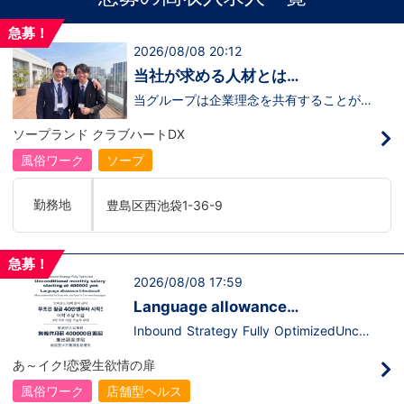
急募！
2026/08/08 20:12
当社が求める人材とは…
当グループは企業理念を共有することがで
き、【情熱】【向上心】【チャレンジ精
神】を持っている方を求めています。さら
ソープランド クラブハートDX
に！『ハピネスグループは、店舗数が増え
ます！！』つまり…【店長/幹部】の空き
風俗ワーク
ソープ
枠があるってことです。実際に働いてみ
て、上が詰まってて空き枠が無い…全然役
職者になれない(´;ω;｀)なんて経験はあり
勤務地
豊島区西池袋1-36-9
ませんか？？当グループは年功序列ではな
く実力主義です。頑張り次第でいくらでも
店長や幹部枠への昇格が可能なんです！力
のある方には必要な席をしっかりご用意で
急募！
きる環境ですのでご安心ください。実際に
2026/08/08 17:59
入社後、最短で8ヶ月で店長になった先輩
もいます。その先輩のあとにアナタも続き
Language allowance
ませんか！？勿論、男性だけではなく女性
introduced/推出語言津貼
も活躍中。ハピネスグループ初の女性店長
Inbound Strategy Fully OptimizedUncon
だって目指せます。ハピネスグループはナ
ditional monthly salary starting at 400,0
イトレジャー業界だからといって一般大手
00 yenLanguage allowance introduced
あ～イク!恋愛生欲情の扉
企業様に引けを取らない体制で取り組んで
More preferential for those who are fluen
いる会社です。そのため、誰もが安心して
t in 3 or more languages인바운드 대책 철
風俗ワーク
店舗型ヘルス
入社・勤務のできる環境なのです。それで
저 공략무조건 월급 40만엔부터 시작!어