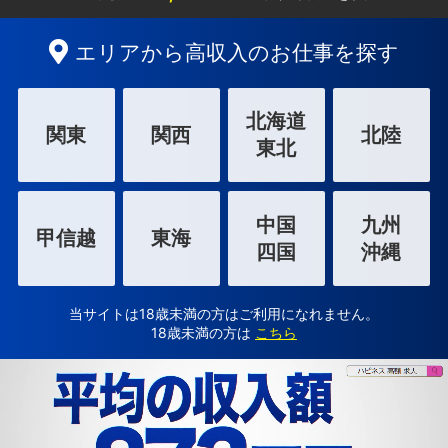
エリアから高収入のお仕事を探す
北海道
関東
関西
北陸
東北
中国
九州
甲信越
東海
四国
沖縄
当サイトは18歳未満の方はご利用になれません。
18歳未満の方は
こちら