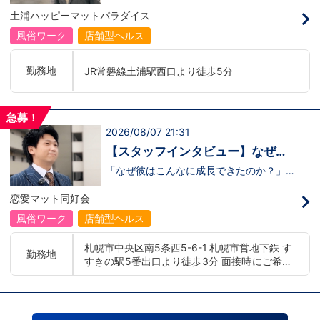
す。 今回の動画では、土浦店所属・森田
土浦ハッピーマットパラダイス
主任にインタビュー。元キャストの彼女
が、入社してから挫折を経験しながら
風俗ワーク
店舗型ヘルス
も 主任へと成長した背景 には、意外に
も “社長との距離の近さ” がありまし
た。 当グループを選んだ理由、印象に残
勤務地
JR常磐線土浦駅西口より徒歩5分
っているエピソード、そして意外な趣味ま
で。森田主任の飾らない人柄が垣間見える
インタビューです。 動画はこちらから
↓ https://www.youtube.com/watch?
急募！
v=trgURXGX--8
2026/08/07 21:31
【スタッフインタビュー】なぜ彼
は成長できたのか？福利厚生と“熱
「なぜ彼はこんなに成長できたのか？」そ
のヒントは、 福利厚生と“熱意ある上
意ある上司”の関係
司”の存在 にありました。 今回の動画で
恋愛マット同好会
は、恋愛グループ札幌店の木崎さんにイン
タビュー。入社して2年経ちぐんぐん成長
風俗ワーク
店舗型ヘルス
している彼が、なぜこの業界に飛び込み、
どうやって信頼を取り戻し、どんな環境で
札幌市中央区南5条西5-6-1 札幌市営地下鉄 す
挑戦し続けているのか——。その裏側を本
勤務地
すきの駅5番出口より徒歩3分 面接時にご希望
人がリアルに語ってくれています。 「職
場の雰囲気って実際どうなの？」「どんな
の勤務地をお伺いし、配属店舗を決定いたし
人が働いてるの？」そう思った方は、ぜひ
ます。 入社後の転勤についても希望を考慮い
動画で木崎さんの熱量とストーリーを感じ
たします。 ■札幌エリア：北海道札幌市 地下
てください。動画はこちらから
鉄南北線すすきの駅 ■横浜エリア：神奈川県
↓ https://youtu.be/yTFiQfuE9xI