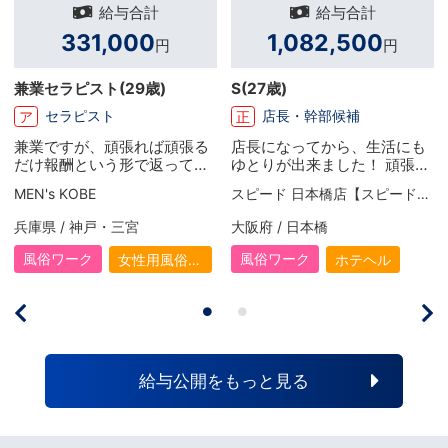
給与合計
給与合計
331,000
1,082,500
円
円
兼業セラピスト
(29歳)
S
(27歳)
セラピスト
店長・幹部候補
ア
正
兼業ですが、頑張れば頑張る
店長になってから、生活にも
だけ報酬という形で返ってく
ゆとりが出来ました！ 頑張り
るのでやりがいがあります。
次第でお給料がUPするので、
MEN's KOBE
スピード 日本橋店【スピードグループ】
まだ初めて数か月ですが、先
毎月頑張り甲斐があります。
輩やスタッフさんからのサポ
有給休暇も取る事が出来るの
兵庫県 / 神戸・三宮
大阪府 / 日本橋
ート・フォローもあり成長で
で、リフレッシュしたい時は
きている実感があります。も
お休みを取って、旅行に出か
風俗ワーク
風俗ワーク
女性用風俗
ホテヘル
っと高みを目指していこうと
けたりもしますね！ 旅行の際
（女風）
思います。
は、ケチケチせずいい部屋を
取っていい食事をします！ と
りあえず年内に引越ししたい
と考えているので、今はその
資金作りの為に頑張ってま
給与公開をもっと見る
す。