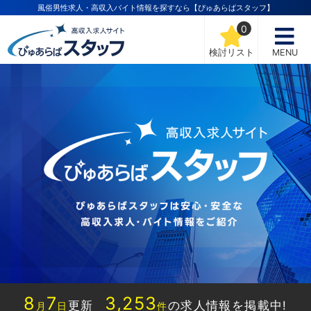
風俗男性求人・高収入バイト情報を探すなら【ぴゅあらばスタッフ】
0
検討リスト
MENU
8
7
3,253
更新
の求人情報を掲載中!
月
日
件