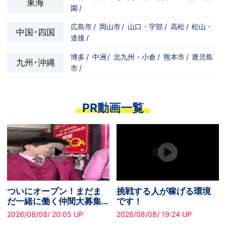
東海
園
/
広島市
/
岡山市
/
山口・宇部
/
高松
/
松山・
中国･四国
道後
/
博多
/
中洲
/
北九州・小倉
/
熊本市
/
鹿児島
九州･沖縄
市
/
PR動画一覧
ついにオープン！まだま
挑戦する人が稼げる環境
だ一緒に働く仲間大募集
です！
中です！
2026/08/08/ 20:05 UP
2026/08/08/ 19:24 UP