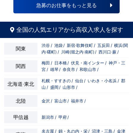
横浜市中区 ・京急線黄金町駅、日ノ出町駅 ・
急募のお仕事をもっと見る
市営地下鉄阪東橋駅、伊勢佐木長者町駅 ・JR
横浜線関内駅 ■土浦エリア：茨城県土浦市桜
町 ・JR常磐線土浦駅
全国の人気エリアから高収入求人を探す
渋谷
/
池袋
/
新宿·歌舞伎町
/
五反田
/
横浜(関
関東
内·曙町)
/
川崎(堀之内·南町)
/
西川口·蕨
/
梅田
/
日本橋
/
伏見・南インター
/
神戸・三
関西
宮
/
雄琴
/
奈良市
/
和歌山市
/
札幌・すすきの
/
仙台
/
いわき・小名浜
/
郡
北海道·東北
山
/
盛岡
/
山形市
/
北陸
金沢
/
富山市
/
福井市
/
甲信越
新潟市
/
甲府
/
名古屋
/
錦・丸の内・栄
/
沼津・三島
/
金津