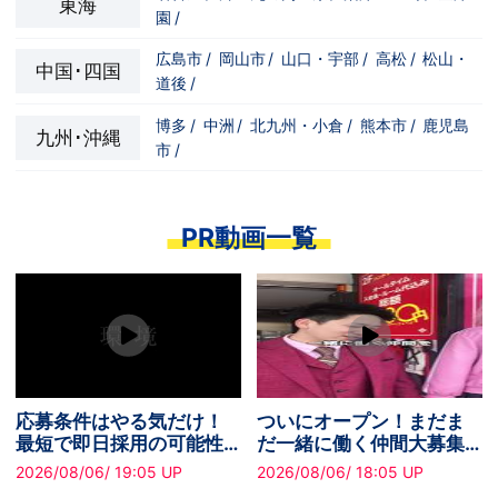
東海
園
/
広島市
/
岡山市
/
山口・宇部
/
高松
/
松山・
中国･四国
道後
/
博多
/
中洲
/
北九州・小倉
/
熊本市
/
鹿児島
九州･沖縄
市
/
PR動画一覧
る気だけ！
ついにオープン！まだま
挑戦する人が稼
用の可能性
だ一緒に働く仲間大募集
です！
中です！
05 UP
2026/08/06/ 18:05 UP
2026/08/06/ 19:24