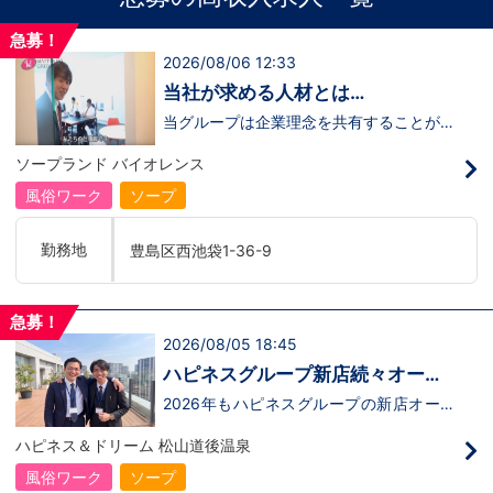
急募！
2026/08/06 12:33
当社が求める人材とは…
当グループは企業理念を共有することがで
き、【情熱】【向上心】【チャレンジ精
神】を持っている方を求めています。さら
ソープランド バイオレンス
に！『ハピネスグループは、店舗数が増え
ます！！』つまり…【店長/幹部】の空き
風俗ワーク
ソープ
枠があるってことです。実際に働いてみ
て、上が詰まってて空き枠が無い…全然役
職者になれない(´;ω;｀)なんて経験はあり
勤務地
豊島区西池袋1-36-9
ませんか？？当グループは年功序列ではな
く実力主義です。頑張り次第でいくらでも
店長や幹部枠への昇格が可能なんです！力
のある方には必要な席をしっかりご用意で
急募！
きる環境ですのでご安心ください。実際に
2026/08/05 18:45
入社後、最短で8ヶ月で店長になった先輩
もいます。その先輩のあとにアナタも続き
ハピネスグループ新店続々オープ
ませんか！？勿論、男性だけではなく女性
ン決定！
も活躍中。ハピネスグループ初の女性店長
2026年もハピネスグループの新店オープ
だって目指せます。ハピネスグループはナ
ンが決定！新しいお店で新しい環境で働い
イトレジャー業界だからといって一般大手
てみませんか？いままでの職歴も学歴も一
ハピネス＆ドリーム 松山道後温泉
企業様に引けを取らない体制で取り組んで
切関係ありません。頑張り次第で20代で
いる会社です。そのため、誰もが安心して
年収1000万円も夢じゃないんです！一般
風俗ワーク
ソープ
入社・勤務のできる環境なのです。それで
職からの転職や、女性からのご応募大歓