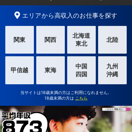
エリアから高収入のお仕事を探す
北海道
関東
関西
北陸
東北
中国
九州
甲信越
東海
四国
沖縄
当サイトは18歳未満の方はご利用になれません。
18歳未満の方は
こちら