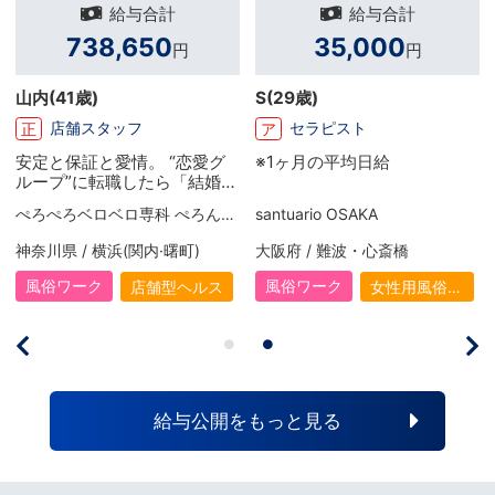
給与合計
給与合計
738,650
35,000
円
円
内
(41歳)
S
(29歳)
兼業
店舗スタッフ
セラピスト
ア
ア
定と保証と愛情。 “恋愛グ
※1ヶ月の平均日給
兼業
ープ”に転職したら「結婚で
す。
ました（笑）」
合っ
ぺろぺろベロベロ専科 ぺろんちょ
santuario OSAKA
MEN's
収入
業だ
川県 / 横浜(関内·曙町)
大阪府 / 難波・心斎橋
兵庫県
の贅
頑張
俗ワーク
風俗ワーク
風俗
店舗型ヘルス
女性用風俗
（女風）
給与公開をもっと見る