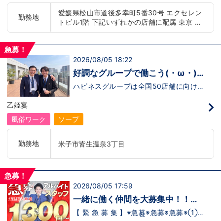
もまだ不安だな…と思う方は是非オフィシ
迎！学歴・職歴・性別など関係なく、スタ
愛媛県松山市道後多幸町5番30号 エクセレン
ャルサイトをご覧下さい。
ッフ一人ひとりが働きやすい環境のお店で
勤務地
トビル1階 下記いずれかの店舗に配属 東京 五
【https://happiness-group.biz/】※お手
す。現在多くの女性スタッフが勤務してお
数ですがコピー＆ペーストしてURLを開い
ります。業界経験のある方もない方もご応
反田：五反田駅から徒歩2分 池袋：池袋駅西
ていただければです。応募に迷ってる方や
募大歓迎です！キャスト経験のある方には
口から徒歩2分 吉原：三ノ輪駅から徒歩8分 神
他社と比較検討中など。そのような時は1
新人キャストさんにお仕事を教えるアドバ
急募！
奈川 横浜：京急線黄金町駅から徒歩8分 茨城
回サイトを見ていただければ何か変わるか
イザーのお仕事もございます。当グループ
2026/08/05 18:22
水戸：水戸駅からバス5分 北海道 札幌：すす
もしれません。アナタからのご連絡お待ち
は年功序列ではなく実力主義です。 頑張
きの駅から徒歩5分 中国・四国 鳥取：米子市
しております。
り次第でいくらでも店長や幹部枠への昇格
好調なグループで働こう(・ω・)
が可能なんです！力のある方には必要な席
皆生温泉 愛媛：松山道後温泉 九州・沖縄 福
ノ
をしっかりご用意できる環境ですのでご安
ハピネスグループは全国50店舗に向けて
岡：中洲川端駅から徒歩8分 沖縄：那覇市※出
心ください。実際に入社後、最短で8ヶ月
着々と店舗拡大中です！では！好調なハピ
店準備中 他にも続々出店予定 遠方からのご応
で店長になった先輩もいます。その先輩の
ネスグループで働く利点とは！？新しいお
乙姫宴
募の方にはWEB面接対応しております
あとにアナタも続きませんか！？
店がまた増えるので役職ポストに空き枠
有！！ つまり・・・ハピネスグループの
風俗ワーク
ソープ
中でも、今！1番役職に就けるチャンスが
転がっているんです。こ、これは…(ﾟДﾟ;)
「今」入社するべきじゃないです
勤務地
米子市皆生温泉3丁目
か！？！？ のし上がりたいなら、このビ
ッグチャンス見逃さないでください！！チ
ャンスの多いグループで上を目指しません
か？？当グループは年功序列ではなく実力
急募！
主義です。 頑張り次第でいくらでも店長
2026/08/05 17:59
や幹部枠への昇格が可能なんです！力のあ
る方には必要な席をしっかりご用意できる
一緒に働く仲間を大募集中！！
環境ですのでご安心ください。実際に入社
【アルバイト・送迎ドライバー急
後、最短で8ヶ月で店長になった先輩もい
【 緊 急 募 集 】※急募※急募※急募※①ス
ます。その先輩のあとにアナタも続きませ
タッフアルバイト！②お客様送迎ドライ