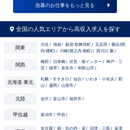
自分の将来のビジョンの為にこうしたい！
と強い意志を持ってる方にも平等にチャン
急募のお仕事をもっと見る
こうなりたい！と強い意志を持ってる方に
スがある職場になっています。その為、未
も平等にチャンスがある職場になっていま
経験からの応募も大歓迎です。今働いてる
す。その為、未経験からの応募も大歓迎で
先輩方は、異業種から転職してきた方が圧
す。今働いてる先輩方は、異業種から転職
倒的に多いです。「ちょっと求めてる人物
してきた方が圧倒的に多いです。「ちょっ
像と自分は違うかも…？」と思う方もいる
全国の人気エリアから高収入求人を探す
と求めてる人物像と自分は違うかも…？」
と思います。ですが、よく考えてくださ
と思う方もいると思います。ですが、よく
い。全てが当てはまる人の方が少ないと思
考えてください。全てが当てはまる人の方
います。ココは自分にも当てはまる！で十
渋谷
/
池袋
/
新宿·歌舞伎町
/
五反田
/
横浜(関
が少ないと思います。ココは自分にも当て
分なんです。まずは応募して、面接時にあ
関東
内·曙町)
/
川崎(堀之内·南町)
/
西川口·蕨
/
はまる！で十分なんです。まずは応募し
なたの想いを聞かせてください。その後、
て、面接時にあなたの想いを聞かせてくだ
私たちの想いを説明させていただきます。
さい。その後、私たちの想いを説明させて
その話の中で共感できるか/出来ないかだ
梅田
/
日本橋
/
伏見・南インター
/
神戸・三
関西
いただきます。その話の中で共感できる
と思います。ご応募お待ちしておりま
宮
/
雄琴
/
奈良市
/
和歌山市
/
か/出来ないかだと思います。ご応募お待
す！！
ちしております！！
札幌・すすきの
/
仙台
/
いわき・小名浜
/
郡
北海道·東北
山
/
盛岡
/
山形市
/
北陸
金沢
/
富山市
/
福井市
/
甲信越
新潟市
/
甲府
/
名古屋
/
錦・丸の内・栄
/
沼津・三島
/
金津