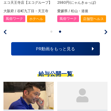
コグループ】
2980円(にゃんきゅっぱ)
丁目・天王寺
愛媛県 / 松山・道後
大阪府 / 難波・心斎
風俗ワーク
風俗ワーク
ホテヘル
店舗型ヘルス
ホ
PR動画をもっと見る
給与公開一覧