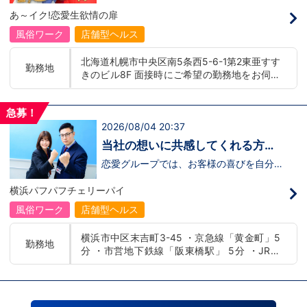
募】
んか！？ 勿論、男性だけではなく女性も
バー！店舗間5分程度お客様を送迎するだ
あ～イク!恋愛生欲情の扉
活躍中。ハピネスグループ初の女性店長だ
け！時給：①1,300円～②1,100円～勤務
って目指せます。それでもまだ迷ってるっ
時間：①早番：8:00～18:00 （食事休憩
風俗ワーク
店舗型ヘルス
て方は是非オフィシャルサイトをご覧下さ
あり：実働9時間） 遅番：16:00～翌
い。【https://happiness-group.biz/​】 ※
2:00（食事休憩あり：実働9時間）②土
北海道札幌市中央区南5条西5-6-1第2東亜すす
お手数ですがコピー＆ペーストしてURLを
日祝日の日中(9時～16時位まで)、平日夜
勤務地
きのビル8F 面接時にご希望の勤務地をお伺い
開いていただければです。先輩のインタビ
(夕方～24時位まで)※ご希望があれば、そ
ュー動画など、アナタが一歩踏み出すキッ
の他のシフト調整も可能です。お気軽にご
し、配属店舗を決定いたします。 入社後の転
カケになるものがあるかもしれません。是
相談ください。条件：①笑顔、元気な方
勤についても希望を考慮いたします。 ■土浦
非ご覧ください(^^)鳥取米子で 「オトコの
であればOK！②ご自身の車持ち込み
急募！
エリア：茨城県土浦市桜町 ・JR常磐線土浦駅
出稼ぎキャンペーン」実施中！1年勤務
OK！ 社用車利用も可能！（※社用車利
2026/08/04 20:37
■横浜エリア：神奈川県横浜市中区 ・京急線
480万円＋目標達成報奨金100万円☆※今
用時は時給変動あり）「今すぐ稼ぎた
黄金町駅、日ノ出町駅 ・市営地下鉄阪東橋
だけ限定引越し代も当社負担！！！
い！」「業界に興味はあるけどちょっと不
当社の想いに共感してくれる方、
安...」「運転が好き！」という方、大歓
駅、伊勢佐木長者町駅 ・JR横浜線関内駅 ■札
大募集‼
迎！スピード採用中につき、ご応募はお急
恋愛グループでは、お客様の喜びを自分自
幌エリア：北海道札幌市 地下鉄南北線すすき
ぎください！恋愛グループでは、お客様の
身の喜びに感じられるような人物を求めて
の駅
喜びを自分自身の喜びに感じられるような
います！・接客が好き・お客様が笑顔にな
横浜パフパフチェリーパイ
人物を求めています！・接客が好き・お客
ると自分も嬉しい・お客様だけでなく、働
様が笑顔になると自分も嬉しい・お客様だ
く仲間もキャストさんも笑顔になると嬉し
風俗ワーク
店舗型ヘルス
けでなく、働く仲間もキャストさんも笑顔
い・喜んで(楽しんで)もらう為にはどうし
になると嬉しい・喜んで(楽しんで)もらう
たらいいのか？を考えられる上記のような
横浜市中区末吉町3-45 ・京急線「黄金町」5
為にはどうしたらいいのか？を考えられる
方が当グループでは活躍の場を広げていま
勤務地
分 ・市営地下鉄線「阪東橋駅」 5分 ・JR線
上記のような方が当グループでは活躍の場
す。他にも…・失敗しても諦めない！・と
を広げています。他にも…・失敗しても諦
にかくやる気だけは負けない！・環境を変
「関内駅」15分
めない！・とにかくやる気だけは負けな
えてチャレンジしたい！・とにかくお給料
い！・環境を変えてチャレンジしたい！・
をあげたい！など。接客業経験がないから
とにかくお給料をあげたい！など。接客業
ダメという事は一切なく、自分の将来のビ
経験がないからダメという事は一切なく、
ジョンの為にこうしたい！こうなりたい！