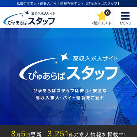
風俗男性求人・高収入バイト情報を探すなら【ぴゅあらばスタッフ】
0
検討リスト
MENU
8
5
3,251
更新
の求人情報を掲載中!
月
日
件