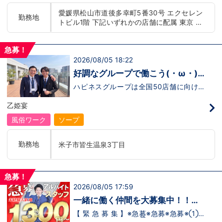
もまだ不安だな…と思う方は是非オフィシ
迎！学歴・職歴・性別など関係なく、スタ
愛媛県松山市道後多幸町5番30号 エクセレン
ャルサイトをご覧下さい。
ッフ一人ひとりが働きやすい環境のお店で
勤務地
トビル1階 下記いずれかの店舗に配属 東京 五
【https://happiness-group.biz/】※お手
す。現在多くの女性スタッフが勤務してお
数ですがコピー＆ペーストしてURLを開い
ります。業界経験のある方もない方もご応
反田：五反田駅から徒歩2分 池袋：池袋駅西
ていただければです。応募に迷ってる方や
募大歓迎です！キャスト経験のある方には
口から徒歩2分 吉原：三ノ輪駅から徒歩8分 神
他社と比較検討中など。そのような時は1
新人キャストさんにお仕事を教えるアドバ
急募！
奈川 横浜：京急線黄金町駅から徒歩8分 茨城
回サイトを見ていただければ何か変わるか
イザーのお仕事もございます。当グループ
2026/08/05 18:22
水戸：水戸駅からバス5分 北海道 札幌：すす
もしれません。アナタからのご連絡お待ち
は年功序列ではなく実力主義です。 頑張
きの駅から徒歩5分 中国・四国 鳥取：米子市
しております。
り次第でいくらでも店長や幹部枠への昇格
好調なグループで働こう(・ω・)
が可能なんです！力のある方には必要な席
皆生温泉 愛媛：松山道後温泉 九州・沖縄 福
ノ
をしっかりご用意できる環境ですのでご安
ハピネスグループは全国50店舗に向けて
岡：中洲川端駅から徒歩8分 沖縄：那覇市※出
心ください。実際に入社後、最短で8ヶ月
着々と店舗拡大中です！では！好調なハピ
店準備中 他にも続々出店予定 遠方からのご応
で店長になった先輩もいます。その先輩の
ネスグループで働く利点とは！？新しいお
乙姫宴
募の方にはWEB面接対応しております
あとにアナタも続きませんか！？
店がまた増えるので役職ポストに空き枠
有！！ つまり・・・ハピネスグループの
風俗ワーク
ソープ
中でも、今！1番役職に就けるチャンスが
転がっているんです。こ、これは…(ﾟДﾟ;)
「今」入社するべきじゃないです
勤務地
米子市皆生温泉3丁目
か！？！？ のし上がりたいなら、このビ
ッグチャンス見逃さないでください！！チ
ャンスの多いグループで上を目指しません
か？？当グループは年功序列ではなく実力
急募！
主義です。 頑張り次第でいくらでも店長
2026/08/05 17:59
や幹部枠への昇格が可能なんです！力のあ
る方には必要な席をしっかりご用意できる
一緒に働く仲間を大募集中！！
環境ですのでご安心ください。実際に入社
【アルバイト・送迎ドライバー急
後、最短で8ヶ月で店長になった先輩もい
【 緊 急 募 集 】※急募※急募※急募※①ス
ます。その先輩のあとにアナタも続きませ
タッフアルバイト！②お客様送迎ドライ