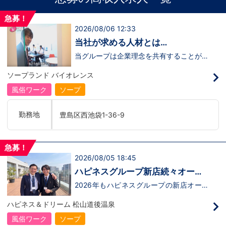
急募！
2026/08/06 12:33
当社が求める人材とは…
当グループは企業理念を共有することがで
き、【情熱】【向上心】【チャレンジ精
神】を持っている方を求めています。さら
ソープランド バイオレンス
に！『ハピネスグループは、店舗数が増え
ます！！』つまり…【店長/幹部】の空き
風俗ワーク
ソープ
枠があるってことです。実際に働いてみ
て、上が詰まってて空き枠が無い…全然役
職者になれない(´;ω;｀)なんて経験はあり
勤務地
豊島区西池袋1-36-9
ませんか？？当グループは年功序列ではな
く実力主義です。頑張り次第でいくらでも
店長や幹部枠への昇格が可能なんです！力
のある方には必要な席をしっかりご用意で
急募！
きる環境ですのでご安心ください。実際に
2026/08/05 18:45
入社後、最短で8ヶ月で店長になった先輩
もいます。その先輩のあとにアナタも続き
ハピネスグループ新店続々オープ
ませんか！？勿論、男性だけではなく女性
ン決定！
も活躍中。ハピネスグループ初の女性店長
2026年もハピネスグループの新店オープ
だって目指せます。ハピネスグループはナ
ンが決定！新しいお店で新しい環境で働い
イトレジャー業界だからといって一般大手
てみませんか？いままでの職歴も学歴も一
ハピネス＆ドリーム 松山道後温泉
企業様に引けを取らない体制で取り組んで
切関係ありません。頑張り次第で20代で
いる会社です。そのため、誰もが安心して
年収1000万円も夢じゃないんです！一般
風俗ワーク
ソープ
入社・勤務のできる環境なのです。それで
職からの転職や、女性からのご応募大歓