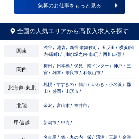
自分の将来のビジョンの為にこうしたい！
と強い意志を持ってる方にも平等にチャン
急募のお仕事をもっと見る
こうなりたい！と強い意志を持ってる方に
スがある職場になっています。その為、未
も平等にチャンスがある職場になっていま
経験からの応募も大歓迎です。今働いてる
す。その為、未経験からの応募も大歓迎で
先輩方は、異業種から転職してきた方が圧
す。今働いてる先輩方は、異業種から転職
倒的に多いです。「ちょっと求めてる人物
してきた方が圧倒的に多いです。「ちょっ
像と自分は違うかも…？」と思う方もいる
全国の人気エリアから高収入求人を探す
と求めてる人物像と自分は違うかも…？」
と思います。ですが、よく考えてくださ
と思う方もいると思います。ですが、よく
い。全てが当てはまる人の方が少ないと思
考えてください。全てが当てはまる人の方
います。ココは自分にも当てはまる！で十
渋谷
/
池袋
/
新宿·歌舞伎町
/
五反田
/
横浜(関
が少ないと思います。ココは自分にも当て
分なんです。まずは応募して、面接時にあ
関東
内·曙町)
/
川崎(堀之内·南町)
/
西川口·蕨
/
はまる！で十分なんです。まずは応募し
なたの想いを聞かせてください。その後、
て、面接時にあなたの想いを聞かせてくだ
私たちの想いを説明させていただきます。
さい。その後、私たちの想いを説明させて
その話の中で共感できるか/出来ないかだ
梅田
/
日本橋
/
伏見・南インター
/
神戸・三
関西
いただきます。その話の中で共感できる
と思います。ご応募お待ちしておりま
宮
/
雄琴
/
奈良市
/
和歌山市
/
か/出来ないかだと思います。ご応募お待
す！！
ちしております！！
札幌・すすきの
/
仙台
/
いわき・小名浜
/
郡
北海道·東北
山
/
盛岡
/
山形市
/
北陸
金沢
/
富山市
/
福井市
/
甲信越
新潟市
/
甲府
/
名古屋
/
錦・丸の内・栄
/
沼津・三島
/
金津