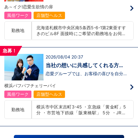
募】
んか！？ 勿論、男性だけではなく女性も
バー！店舗間5分程度お客様を送迎するだ
あ～イク!恋愛生欲情の扉
活躍中。ハピネスグループ初の女性店長だ
け！時給：①1,300円～②1,100円～勤務
って目指せます。それでもまだ迷ってるっ
時間：①早番：8:00～18:00 （食事休憩
風俗ワーク
店舗型ヘルス
て方は是非オフィシャルサイトをご覧下さ
あり：実働9時間） 遅番：16:00～翌
い。【https://happiness-group.biz/​】 ※
2:00（食事休憩あり：実働9時間）②土
北海道札幌市中央区南5条西5-6-1第2東亜すす
お手数ですがコピー＆ペーストしてURLを
日祝日の日中(9時～16時位まで)、平日夜
勤務地
きのビル8F 面接時にご希望の勤務地をお伺い
開いていただければです。先輩のインタビ
(夕方～24時位まで)※ご希望があれば、そ
ュー動画など、アナタが一歩踏み出すキッ
の他のシフト調整も可能です。お気軽にご
し、配属店舗を決定いたします。 入社後の転
カケになるものがあるかもしれません。是
相談ください。条件：①笑顔、元気な方
勤についても希望を考慮いたします。 ■土浦
非ご覧ください(^^)鳥取米子で 「オトコの
であればOK！②ご自身の車持ち込み
急募！
エリア：茨城県土浦市桜町 ・JR常磐線土浦駅
出稼ぎキャンペーン」実施中！1年勤務
OK！ 社用車利用も可能！（※社用車利
2026/08/04 20:37
■横浜エリア：神奈川県横浜市中区 ・京急線
480万円＋目標達成報奨金100万円☆※今
用時は時給変動あり）「今すぐ稼ぎた
黄金町駅、日ノ出町駅 ・市営地下鉄阪東橋
だけ限定引越し代も当社負担！！！
い！」「業界に興味はあるけどちょっと不
当社の想いに共感してくれる方、
安...」「運転が好き！」という方、大歓
駅、伊勢佐木長者町駅 ・JR横浜線関内駅 ■札
大募集‼
迎！スピード採用中につき、ご応募はお急
恋愛グループでは、お客様の喜びを自分自
幌エリア：北海道札幌市 地下鉄南北線すすき
ぎください！恋愛グループでは、お客様の
身の喜びに感じられるような人物を求めて
の駅
喜びを自分自身の喜びに感じられるような
います！・接客が好き・お客様が笑顔にな
横浜パフパフチェリーパイ
人物を求めています！・接客が好き・お客
ると自分も嬉しい・お客様だけでなく、働
様が笑顔になると自分も嬉しい・お客様だ
く仲間もキャストさんも笑顔になると嬉し
風俗ワーク
店舗型ヘルス
けでなく、働く仲間もキャストさんも笑顔
い・喜んで(楽しんで)もらう為にはどうし
になると嬉しい・喜んで(楽しんで)もらう
たらいいのか？を考えられる上記のような
横浜市中区末吉町3-45 ・京急線「黄金町」5
為にはどうしたらいいのか？を考えられる
方が当グループでは活躍の場を広げていま
勤務地
分 ・市営地下鉄線「阪東橋駅」 5分 ・JR線
上記のような方が当グループでは活躍の場
す。他にも…・失敗しても諦めない！・と
を広げています。他にも…・失敗しても諦
にかくやる気だけは負けない！・環境を変
「関内駅」15分
めない！・とにかくやる気だけは負けな
えてチャレンジしたい！・とにかくお給料
い！・環境を変えてチャレンジしたい！・
をあげたい！など。接客業経験がないから
とにかくお給料をあげたい！など。接客業
ダメという事は一切なく、自分の将来のビ
経験がないからダメという事は一切なく、
ジョンの為にこうしたい！こうなりたい！