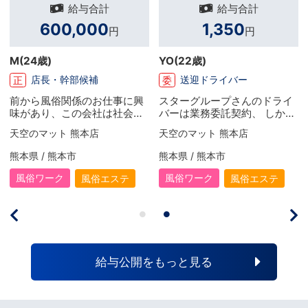
給与合計
給与合計
1,350
850,000
55
円
円
)
燦
(27歳)
神楽
(41歳)
ドライバー
セラピスト
セラピ
委
委
ループさんのドライ
専業セラピスト
務委託契約、 しかも
ても高いうえに、他
ト 熊本店
女性用風俗帝
女性用風俗
さんと 違って基本的
の送迎業務のみ。 働
熊本市
東京都 / 渋谷
東京都 / 渋
と服装も自由、社員
しっかりしており、
ク
風俗ワーク
風俗ワーク
風俗エステ
女性用風俗
ープとは比べ物にな
（女風）
ど働きやすいです。
ライバーの扱いが本
かった・・・） 時給
いただき、空き時間
用出来るこのお仕事
給与公開をもっと見る
におすすめですよ！