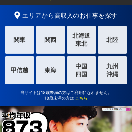
エリアから高収入のお仕事を探す
北海道
関東
関西
北陸
東北
中国
九州
甲信越
東海
四国
沖縄
当サイトは18歳未満の方はご利用になれません。
18歳未満の方は
こちら