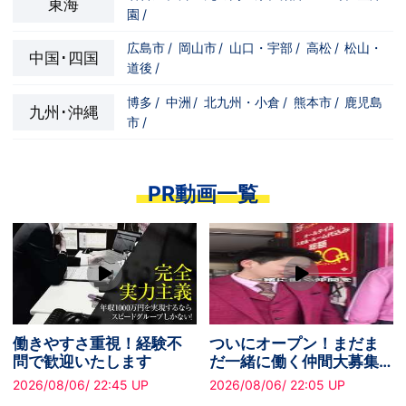
東海
園
/
広島市
/
岡山市
/
山口・宇部
/
高松
/
松山・
中国･四国
道後
/
博多
/
中洲
/
北九州・小倉
/
熊本市
/
鹿児島
九州･沖縄
市
/
PR動画一覧
だま
新しい挑戦を応援！異業
ついにオープン！ま
募集
種からでも大歓迎です！
だ一緒に働く仲間大
中です！
2026/08/06/ 23:08 UP
2026/08/06/ 23:05 UP