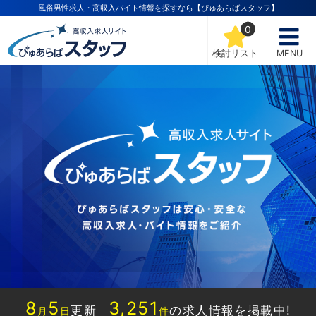
風俗男性求人・高収入バイト情報を探すなら【ぴゅあらばスタッフ】
0
検討リスト
MENU
8
5
3,251
更新
の求人情報を掲載中!
月
日
件