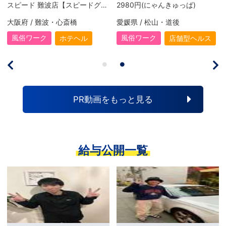
)
スピード 日本橋店【スピードグループ】
2980円(にゃんきゅっぱ)
大阪府 / 日本橋
愛媛県 / 松山・道後
風俗ワーク
風俗ワーク
ヘルス
ホテヘル
店舗型ヘ
PR動画をもっと見る
給与公開一覧