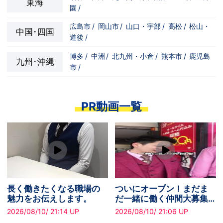
東海
園
/
広島市
/
岡山市
/
山口・宇部
/
高松
/
松山・
中国･四国
道後
/
博多
/
中洲
/
北九州・小倉
/
熊本市
/
鹿児島
九州･沖縄
市
/
PR動画一覧
長く働きたくなる職場の
ついにオープン！まだま
魅力をお伝えします。
だ一緒に働く仲間大募集
中です！
2026/08/10/ 21:14 UP
2026/08/10/ 21:06 UP