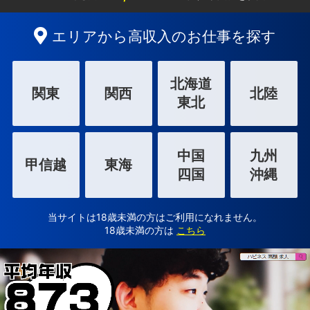
エリアから高収入のお仕事を探す
北海道
関東
関西
北陸
東北
中国
九州
甲信越
東海
四国
沖縄
当サイトは18歳未満の方はご利用になれません。
18歳未満の方は
こちら