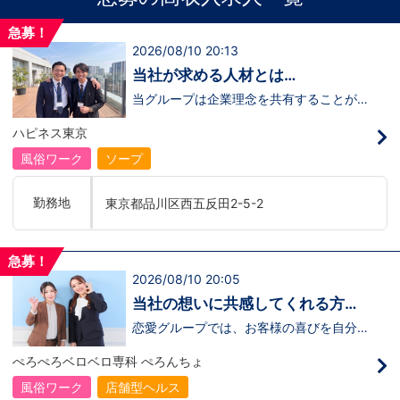
急募！
2026/08/10 20:13
当社が求める人材とは…
当グループは企業理念を共有することがで
き、【情熱】【向上心】【チャレンジ精
神】を持っている方を求めています。さら
ハピネス東京
に！『ハピネスグループは、店舗数が増え
ます！！』つまり…【店長/幹部】の空き
風俗ワーク
ソープ
枠があるってことです。実際に働いてみ
て、上が詰まってて空き枠が無い…全然役
職者になれない(´;ω;｀)なんて経験はあり
勤務地
東京都品川区西五反田2-5-2
ませんか？？当グループは年功序列ではな
く実力主義です。頑張り次第でいくらでも
店長や幹部枠への昇格が可能なんです！力
のある方には必要な席をしっかりご用意で
急募！
きる環境ですのでご安心ください。実際に
2026/08/10 20:05
入社後、最短で8ヶ月で店長になった先輩
もいます。その先輩のあとにアナタも続き
当社の想いに共感してくれる方、
ませんか！？勿論、男性だけではなく女性
大募集‼
も活躍中。ハピネスグループ初の女性店長
恋愛グループでは、お客様の喜びを自分自
だって目指せます。ハピネスグループはナ
身の喜びに感じられるような人物を求めて
イトレジャー業界だからといって一般大手
います！・接客が好き・お客様が笑顔にな
ぺろぺろベロベロ専科 ぺろんちょ
企業様に引けを取らない体制で取り組んで
ると自分も嬉しい・お客様だけでなく、働
いる会社です。そのため、誰もが安心して
く仲間もキャストさんも笑顔になると嬉し
風俗ワーク
店舗型ヘルス
入社・勤務のできる環境なのです。それで
い・喜んで(楽しんで)もらう為にはどうし