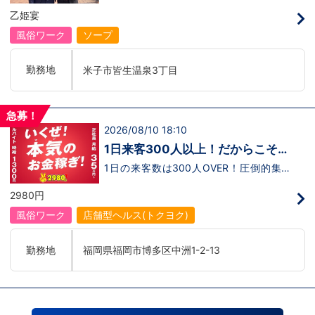
店準備中 他にも続々出店予定 遠方からのご応
で店長になった先輩もいます。その先輩の
ネスグループで働く利点とは！？新しいお
乙姫宴
募の方にはWEB面接対応しております
あとにアナタも続きませんか！？
店がまた増えるので役職ポストに空き枠
有！！ つまり・・・ハピネスグループの
風俗ワーク
ソープ
中でも、今！1番役職に就けるチャンスが
転がっているんです。こ、これは…(ﾟДﾟ;)
「今」入社するべきじゃないです
勤務地
米子市皆生温泉3丁目
か！？！？ のし上がりたいなら、このビ
ッグチャンス見逃さないでください！！チ
ャンスの多いグループで上を目指しません
か？？当グループは年功序列ではなく実力
急募！
主義です。 頑張り次第でいくらでも店長
2026/08/10 18:10
や幹部枠への昇格が可能なんです！力のあ
る方には必要な席をしっかりご用意できる
1日来客300人以上！だからこそ！
環境ですのでご安心ください。実際に入社
時給1,300円～、月給35万～！
後、最短で8ヶ月で店長になった先輩もい
1日の来客数は300人OVER！圧倒的集客
ます。その先輩のあとにアナタも続きませ
力！はっきり言って毎日が忙しい！だから
んか！？ 勿論、男性だけではなく女性も
こそ一緒に働く社員に随時還元します！ア
2980円
活躍中。ハピネスグループ初の女性店長だ
ルバイトは時給1,300円～（深夜割増込
って目指せます。それでもまだ迷ってるっ
み 1,625円）正社員（未経験）でも月給
風俗ワーク
店舗型ヘルス(トクヨク)
て方は是非オフィシャルサイトをご覧下さ
35万スタート！正社員（店長・幹部候
い。【https://happiness-group.biz/​】 ※
補）は月給40万スタート！とにかく元気
お手数ですがコピー＆ペーストしてURLを
で明るい方、即採用！給与は35万円以上
勤務地
福岡県福岡市博多区中洲1-2-13
開いていただければです。先輩のインタビ
可能！やる気次第でどんどん昇給できま
ュー動画など、アナタが一歩踏み出すキッ
す！！！いずれは業界初！？退職金制度も
カケになるものがあるかもしれません。是
設ける予定です！学歴・経験不問 未経験
非ご覧ください(^^)鳥取米子で 「オトコの
者大歓迎です。やる気を重視します！面接
出稼ぎキャンペーン」実施中！1年勤務
は随時受け付けておりますので、お気軽に
480万円＋目標達成報奨金100万円☆※今
お問い合わせ下さい！