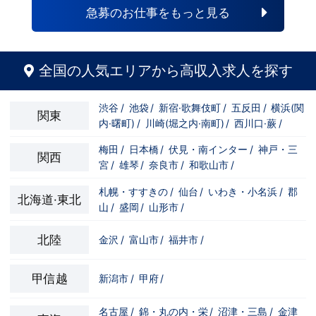
だけ限定引越し代も当社負担！！！
急募のお仕事をもっと見る
全国の人気エリアから高収入求人を探す
渋谷
/
池袋
/
新宿·歌舞伎町
/
五反田
/
横浜(関
関東
内·曙町)
/
川崎(堀之内·南町)
/
西川口·蕨
/
梅田
/
日本橋
/
伏見・南インター
/
神戸・三
関西
宮
/
雄琴
/
奈良市
/
和歌山市
/
札幌・すすきの
/
仙台
/
いわき・小名浜
/
郡
北海道·東北
山
/
盛岡
/
山形市
/
北陸
金沢
/
富山市
/
福井市
/
甲信越
新潟市
/
甲府
/
名古屋
/
錦・丸の内・栄
/
沼津・三島
/
金津