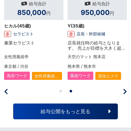
給与合計
給与合計
850,000
950,000
円
円
ヒカル
(45歳)
Y
(35歳)
セラピスト
店長・幹部候補
委
委
兼業セラピスト
店長就任時の給与となりま
す。 売上が目標を大きく超え
たので歩合もついての給与と
女性用風俗帝
天空のマット 熊本店
なります。 頑張った分だけ結
果が返ってくるので社員・副
東京都 / 渋谷
熊本県 / 熊本市
店長時とはまた別のやりがい
を感じています
風俗ワーク
風俗ワーク
女性用風俗
風俗エステ
（女風）
給与公開をもっと見る