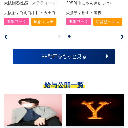
大阪回春性感エステティーク 谷九店【スピードグループ】
2980円(にゃんきゅっぱ)
大阪府 / 谷町九丁目・天王寺
愛媛県 / 松山・道後
風俗ワーク
風俗ワーク
風俗エステ
店舗型ヘルス
PR動画をもっと見る
給与公開一覧