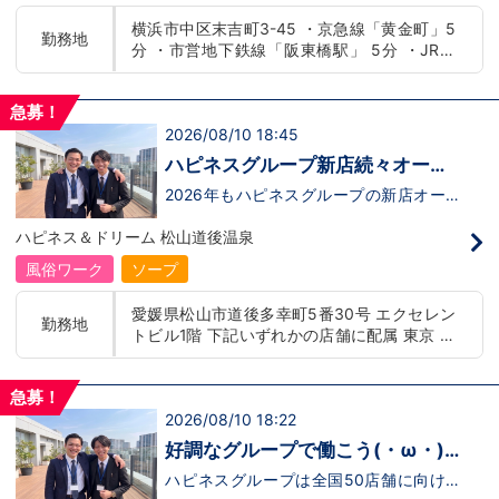
もまだ不安だな…と思う方は是非オフィシ
たらいいのか？を考えられる上記のような
横浜市中区末吉町3-45 ・京急線「黄金町」5
ャルサイトをご覧下さい。
方が当グループでは活躍の場を広げていま
勤務地
分 ・市営地下鉄線「阪東橋駅」 5分 ・JR線
【https://happiness-group.biz/】※お手
す。他にも…・失敗しても諦めない！・と
数ですがコピー＆ペーストしてURLを開い
にかくやる気だけは負けない！・環境を変
「関内駅」15分
ていただければです。応募に迷ってる方や
えてチャレンジしたい！・とにかくお給料
他社と比較検討中など。そのような時は1
をあげたい！など。接客業経験がないから
急募！
回サイトを見ていただければ何か変わるか
ダメという事は一切なく、自分の将来のビ
2026/08/10 18:45
もしれません。アナタからのご連絡お待ち
ジョンの為にこうしたい！こうなりたい！
しております。＜お給料に関して＞月収
と強い意志を持ってる方にも平等にチャン
ハピネスグループ新店続々オープ
500,000円スタート+交通費、家族手当、
スがある職場になっています。その為、未
ン決定！
禁煙手当、社訓手当、昇給昇格は随時実
経験からの応募も大歓迎です。今働いてる
2026年もハピネスグループの新店オープ
施、賞与年4回。最短８カ月で店長昇格の
先輩方は、異業種から転職してきた方が圧
ンが決定！新しいお店で新しい環境で働い
実績あり。＜待遇＞社会保険、厚生年金、
倒的に多いです。「ちょっと求めてる人物
てみませんか？いままでの職歴も学歴も一
ハピネス＆ドリーム 松山道後温泉
雇用保険、労災、は入社初日から加入有給
像と自分は違うかも…？」と思う方もいる
切関係ありません。頑張り次第で20代で
休暇付与、社員旅行やオーダースーツの福
と思います。ですが、よく考えてくださ
年収1000万円も夢じゃないんです！一般
風俗ワーク
ソープ
利厚生あり学歴・経歴・資格・年齢・性別
い。全てが当てはまる人の方が少ないと思
職からの転職や、女性からのご応募大歓
は一切不問。あなたの『これから』に先行
います。ココは自分にも当てはまる！で十
迎！学歴・職歴・性別など関係なく、スタ
愛媛県松山市道後多幸町5番30号 エクセレン
投資させていただきます。＜お仕事の内容
分なんです。まずは応募して、面接時にあ
ッフ一人ひとりが働きやすい環境のお店で
勤務地
トビル1階 下記いずれかの店舗に配属 東京 五
＞お客様を笑顔にし、キャストさんが働き
なたの想いを聞かせてください。その後、
す。現在多くの女性スタッフが勤務してお
やすいように日々考えて環境を整えていく
私たちの想いを説明させていただきます。
ります。業界経験のある方もない方もご応
反田：五反田駅から徒歩2分 池袋：池袋駅西
のが業務になります。特別な技能は要りま
その話の中で共感できるか/出来ないかだ
募大歓迎です！キャスト経験のある方には
口から徒歩2分 吉原：三ノ輪駅から徒歩8分 神
せん。丁寧さ、誠実さ、笑顔、感謝の気持
と思います。ご応募お待ちしておりま
新人キャストさんにお仕事を教えるアドバ
急募！
奈川 横浜：京急線黄金町駅から徒歩8分 茨城
ちがあればOKです。
す！！
イザーのお仕事もございます。当グループ
2026/08/10 18:22
水戸：水戸駅からバス5分 北海道 札幌：すす
は年功序列ではなく実力主義です。 頑張
きの駅から徒歩5分 中国・四国 鳥取：米子市
り次第でいくらでも店長や幹部枠への昇格
好調なグループで働こう(・ω・)
が可能なんです！力のある方には必要な席
皆生温泉 愛媛：松山道後温泉 九州・沖縄 福
ノ
をしっかりご用意できる環境ですのでご安
ハピネスグループは全国50店舗に向けて
岡：中洲川端駅から徒歩8分 沖縄：那覇市※出
心ください。実際に入社後、最短で8ヶ月
着々と店舗拡大中です！では！好調なハピ