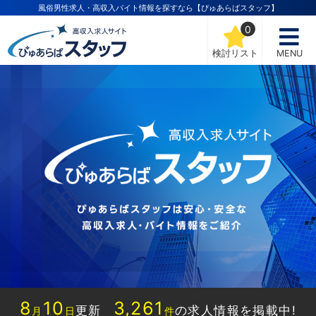
風俗男性求人・高収入バイト情報を探すなら【ぴゅあらばスタッフ】
0
検討リスト
MENU
8
10
3,261
更新
の求人情報を掲載中!
月
日
件