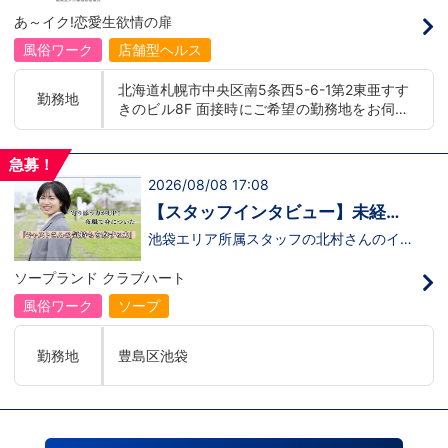
イトレジャー業界だからといって一般大手
00 yenLanguage allowance introduced
あ～イク!恋愛生欲情の扉
企業様に引けを取らない体制で取り組んで
More preferential for those who are fluen
いる会社です。そのため、誰もが安心して
t in 3 or more languages인바운드 대책 철
風俗ワーク
店舗型ヘルス
入社・勤務のできる環境なのです。それで
저 공략무조건 월급 40만엔부터 시작!어
もまだ不安だな…と思う方は是非オフィシ
학 수당 도입3개 국어 이상 가능자 우대 徹
北海道札幌市中央区南5条西5-6-1第2東亜すす
ャルサイトをご覧下さい。
底的入站策略無條件月薪 400,000 日圓起
勤務地
きのビル8F 面接時にご希望の勤務地をお伺い
【https://happiness-group.biz/】※お手
推出語言津貼能說至少三種語言者優先
数ですがコピー＆ペーストしてURLを開い
し、配属店舗を決定いたします。 入社後の転
ていただければです。応募に迷ってる方や
勤についても希望を考慮いたします。 ■土浦
他社と比較検討中など。そのような時は1
急募！
エリア：茨城県土浦市桜町 ・JR常磐線土浦駅
回サイトを見ていただければ何か変わるか
2026/08/08 17:08
■横浜エリア：神奈川県横浜市中区 ・京急線
もしれません。アナタからのご連絡お待ち
黄金町駅、日ノ出町駅 ・市営地下鉄阪東橋
しております。
【スタッフインタビュー】未経験
駅、伊勢佐木長者町駅 ・JR横浜線関内駅 ■札
で飛び込んだスタッフが語る職場
池袋エリア所属スタッフの北村さんのイン
幌エリア：北海道札幌市 地下鉄南北線すすき
タビュー動画を公開しました。「怖い人い
のリアル
の駅
るのかな…？」そんな不安を抱えながら好
ソープランド クラブハート
奇心で裏方に飛び込んだ北村さん。実際に
は、入社初日でそのイメージがガラッと変
風俗ワーク
ソープ
わり、「本当に優しい人ばかり」と感じた
そうです。未経験のキャストに寄り添い、
不安な表情が笑顔に変わっていく瞬間を見
勤務地
豊島区池袋
届けることが、この仕事の大きなやりがい
だと語ってくれました。動画では、入社の
きっかけから、職場の雰囲気、自分が成長
できたポイント、将来の展望までリアルに
話してくれています。 動画はこちらから
↓https://youtu.be/UY9DxQ22NBA