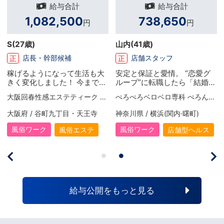
給与合計
給与合計
1,082,500
738,650
円
円
S
(27歳)
山内
(41歳)
店長・幹部候補
店舗スタッフ
正
正
稼げるようになって生活も大
安定と保証と愛情。 “恋愛グ
きく変化しました！ 今までは
ループ”に転職したら「結婚で
色々な事を我慢して来ました
きました（笑）」
大阪回春性感エステティーク 谷九店【スピードグループ】
ぺろぺろベロベロ専科 ぺろんちょ
し、 値段も気にして買い物を
する日々でした。 店長になっ
大阪府 / 谷町九丁目・天王寺
神奈川県 / 横浜(関内·曙町)
て稼げるようになってからは
そういった事もなくなって、
風俗ワーク
風俗ワーク
風俗エステ
店舗型ヘルス
自分に自信が持てるようにな
りました。 収入の余裕と心の
余裕が直結することを実感し
ましたね。お休みもしっかり
取れるのがこの会社の良い所
です。 今後も頑張って行きた
給与公開をもっと見る
いです！