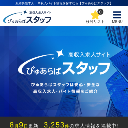
風俗男性求人・高収入バイト情報を探すなら【ぴゅあらばスタッフ】
0
検討リスト
MENU
8
9
3,253
更新
の求人情報を掲載中!
月
日
件