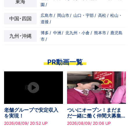
東海
園
/
広島市
/
岡山市
/
山口・宇部
/
高松
/
松山・
中国･四国
道後
/
博多
/
中洲
/
北九州・小倉
/
熊本市
/
鹿児島
九州･沖縄
市
/
PR動画一覧
老舗グループで安定収入
ついにオープン！まだま
を実現！
だ一緒に働く仲間大募集
中です！
2026/08/09/ 20:52 UP
2026/08/09/ 20:06 UP