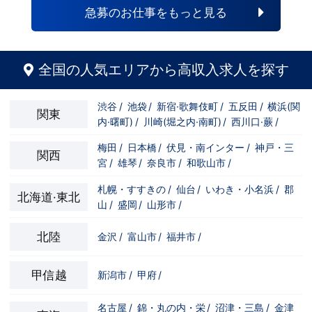
急募のお仕事をもっと見る
全国の人気エリアから高収入求人を探す
渋谷
/
池袋
/
新宿·歌舞伎町
/
五反田
/
横浜(関
関東
内·曙町)
/
川崎(堀之内·南町)
/
西川口·蕨
/
梅田
/
日本橋
/
伏見・南インター
/
神戸・三
関西
宮
/
雄琴
/
奈良市
/
和歌山市
/
札幌・すすきの
/
仙台
/
いわき・小名浜
/
郡
北海道·東北
山
/
盛岡
/
山形市
/
北陸
金沢
/
富山市
/
福井市
/
甲信越
新潟市
/
甲府
/
名古屋
/
錦・丸の内・栄
/
沼津・三島
/
金津