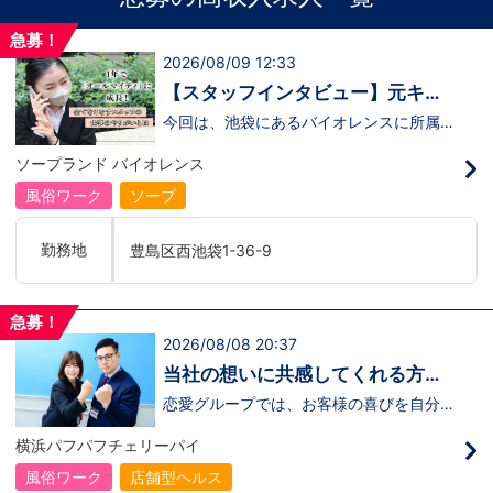
急募！
2026/08/09 12:33
【スタッフインタビュー】元キャ
ストの佐藤さんが語る“接客にこだ
今回は、池袋にあるバイオレンスに所属し
ている 佐藤さんにインタビューを行いま
わる仕事観”
した。佐藤さんは、もともとキャストとし
ソープランド バイオレンス
て働いていた経験を持ちながら、安定を求
めて“裏方スタッフ”へ転身したスタッフの
風俗ワーク
ソープ
ひとりです。転職の決め手は、この業界で
は珍しい 社会保険完備の福利厚生 。
「長く働くことを考えたら、安心できる環
勤務地
豊島区西池袋1-36-9
境を選びたかった」 と語ってくれまし
た。佐藤さんのリアルな声は、裏方のお仕
事に興味がある方にぴったりの内容です。
↓ぜひインタビュー動画をご覧ください！
急募！
↓ https://youtu.be/Qrj8QYFbNA8
2026/08/08 20:37
当社の想いに共感してくれる方、
大募集‼
恋愛グループでは、お客様の喜びを自分自
身の喜びに感じられるような人物を求めて
います！・接客が好き・お客様が笑顔にな
横浜パフパフチェリーパイ
ると自分も嬉しい・お客様だけでなく、働
く仲間もキャストさんも笑顔になると嬉し
風俗ワーク
店舗型ヘルス
い・喜んで(楽しんで)もらう為にはどうし