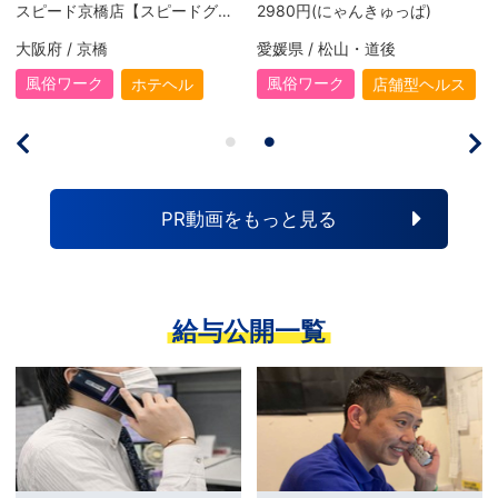
スピード京橋店【スピードグループ】
2980円(にゃんきゅっぱ)
大阪府 / 京橋
愛媛県 / 松山・道後
風俗ワーク
風俗ワーク
ホテヘル
店舗型ヘルス
PR動画をもっと見る
給与公開一覧