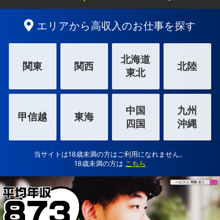
エリアから高収入のお仕事を探す
北海道
関東
関西
北陸
東北
中国
九州
甲信越
東海
四国
沖縄
当サイトは18歳未満の方はご利用になれません。
18歳未満の方は
こちら