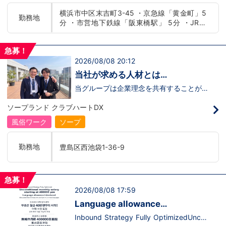
たらいいのか？を考えられる上記のような
横浜市中区末吉町3-45 ・京急線「黄金町」5
方が当グループでは活躍の場を広げていま
勤務地
分 ・市営地下鉄線「阪東橋駅」 5分 ・JR線
す。他にも…・失敗しても諦めない！・と
にかくやる気だけは負けない！・環境を変
「関内駅」15分
えてチャレンジしたい！・とにかくお給料
をあげたい！など。接客業経験がないから
急募！
ダメという事は一切なく、自分の将来のビ
2026/08/08 20:12
ジョンの為にこうしたい！こうなりたい！
と強い意志を持ってる方にも平等にチャン
当社が求める人材とは…
スがある職場になっています。その為、未
経験からの応募も大歓迎です。今働いてる
当グループは企業理念を共有することがで
先輩方は、異業種から転職してきた方が圧
き、【情熱】【向上心】【チャレンジ精
倒的に多いです。「ちょっと求めてる人物
神】を持っている方を求めています。さら
ソープランド クラブハートDX
像と自分は違うかも…？」と思う方もいる
に！『ハピネスグループは、店舗数が増え
と思います。ですが、よく考えてくださ
ます！！』つまり…【店長/幹部】の空き
風俗ワーク
ソープ
い。全てが当てはまる人の方が少ないと思
枠があるってことです。実際に働いてみ
います。ココは自分にも当てはまる！で十
て、上が詰まってて空き枠が無い…全然役
分なんです。まずは応募して、面接時にあ
職者になれない(´;ω;｀)なんて経験はあり
勤務地
豊島区西池袋1-36-9
なたの想いを聞かせてください。その後、
ませんか？？当グループは年功序列ではな
私たちの想いを説明させていただきます。
く実力主義です。頑張り次第でいくらでも
その話の中で共感できるか/出来ないかだ
店長や幹部枠への昇格が可能なんです！力
と思います。ご応募お待ちしておりま
のある方には必要な席をしっかりご用意で
急募！
す！！
きる環境ですのでご安心ください。実際に
2026/08/08 17:59
入社後、最短で8ヶ月で店長になった先輩
もいます。その先輩のあとにアナタも続き
Language allowance
ませんか！？勿論、男性だけではなく女性
introduced/推出語言津貼
も活躍中。ハピネスグループ初の女性店長
Inbound Strategy Fully OptimizedUncon
だって目指せます。ハピネスグループはナ
ditional monthly salary starting at 400,0