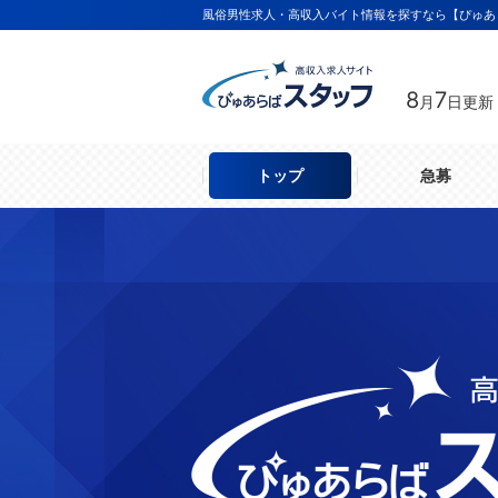
風俗男性求人・高収入バイト情報を探すなら【ぴゅあ
8
7
月
日更新
トップ
急募