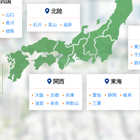
･四国
北陸
山口
香川
石川
富山
福井
徳島
東
千
群
関西
東海
大阪
京都
兵庫
愛知
静岡
岐阜
滋賀
奈良
和歌山
三重