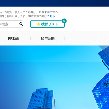
トへの閲覧・求人へのご応募は、18歳未満の方の
は固くお断り致します。18歳未満の方は
こちら
0
検討リスト
PR動画
給与公開