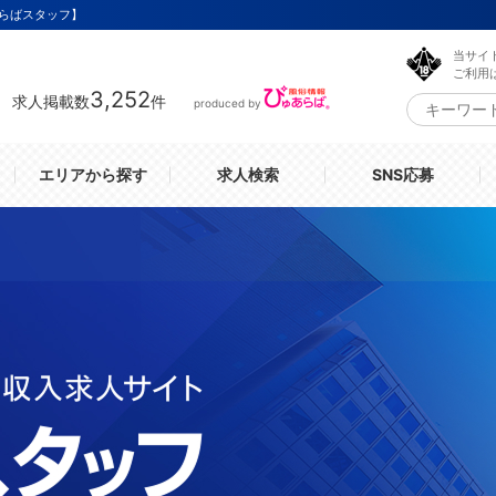
らばスタッフ】
当サイ
ご利用
3,252
求人掲載数
件
produced by
エリアから探す
求人検索
SNS応募