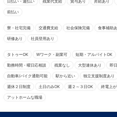
日払い・週払い
残業代支給
賞与あり
昇給あり
前払い
寮・社宅完備
交通費支給
社会保険完備
食事補助
研修あり
社員登用あり
タトゥーOK
Wワーク・副業可
短期・アルバイトOK
勤務時間・曜日応相談
残業なし
大型連休あり
即
自動車/バイク通勤可能
駅から近い
独立支援制度あり
週休２日制度
土日のみOK
週２～３日OK
終電上が
アットホームな職場