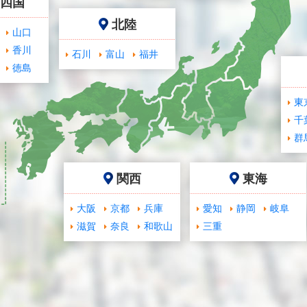
･四国
北陸
山口
香川
石川
富山
福井
徳島
東
千
群
関西
東海
大阪
京都
兵庫
愛知
静岡
岐阜
滋賀
奈良
和歌山
三重