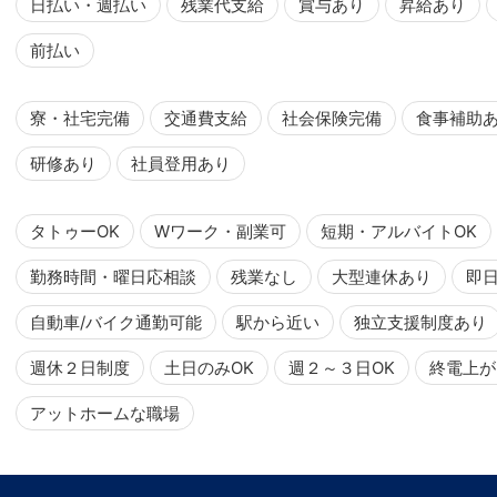
日払い・週払い
残業代支給
賞与あり
昇給あり
前払い
寮・社宅完備
交通費支給
社会保険完備
食事補助
研修あり
社員登用あり
タトゥーOK
Wワーク・副業可
短期・アルバイトOK
勤務時間・曜日応相談
残業なし
大型連休あり
即
自動車/バイク通勤可能
駅から近い
独立支援制度あり
週休２日制度
土日のみOK
週２～３日OK
終電上が
アットホームな職場