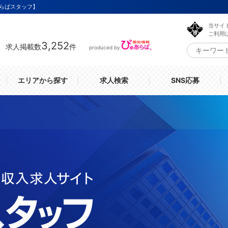
らばスタッフ】
当サイ
ご利用
3,252
求人掲載数
件
produced by
エリアから探す
求人検索
SNS応募