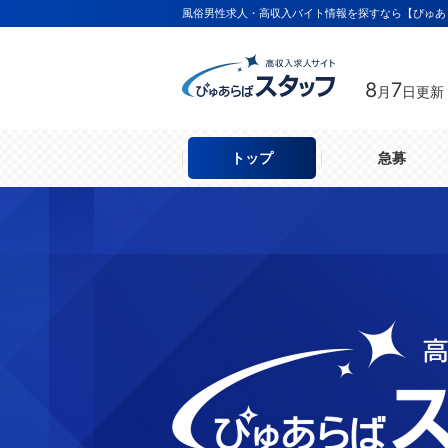
風俗男性求人・高収入バイト情報を探すなら【ぴゅあ
8
7
月
日更新
トップ
急募