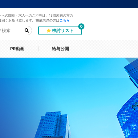
トへの閲覧・求人へのご応募は、18歳未満の方の
は固くお断り致します。18歳未満の方は
こちら
0
検討リスト
PR動画
給与公開