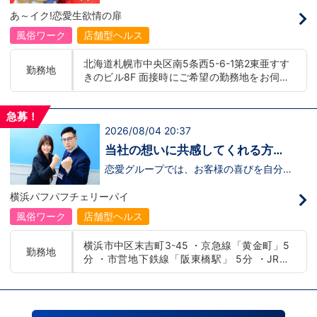
募】
んか！？ 勿論、男性だけではなく女性も
バー！店舗間5分程度お客様を送迎するだ
あ～イク!恋愛生欲情の扉
活躍中。ハピネスグループ初の女性店長だ
け！時給：①1,300円～②1,100円～勤務
って目指せます。それでもまだ迷ってるっ
時間：①早番：8:00～18:00 （食事休憩
風俗ワーク
店舗型ヘルス
て方は是非オフィシャルサイトをご覧下さ
あり：実働9時間） 遅番：16:00～翌
い。【https://happiness-group.biz/​】 ※
2:00（食事休憩あり：実働9時間）②土
北海道札幌市中央区南5条西5-6-1第2東亜すす
お手数ですがコピー＆ペーストしてURLを
日祝日の日中(9時～16時位まで)、平日夜
勤務地
きのビル8F 面接時にご希望の勤務地をお伺い
開いていただければです。先輩のインタビ
(夕方～24時位まで)※ご希望があれば、そ
ュー動画など、アナタが一歩踏み出すキッ
の他のシフト調整も可能です。お気軽にご
し、配属店舗を決定いたします。 入社後の転
カケになるものがあるかもしれません。是
相談ください。条件：①笑顔、元気な方
勤についても希望を考慮いたします。 ■土浦
非ご覧ください(^^)鳥取米子で 「オトコの
であればOK！②ご自身の車持ち込み
急募！
エリア：茨城県土浦市桜町 ・JR常磐線土浦駅
出稼ぎキャンペーン」実施中！1年勤務
OK！ 社用車利用も可能！（※社用車利
2026/08/04 20:37
■横浜エリア：神奈川県横浜市中区 ・京急線
480万円＋目標達成報奨金100万円☆※今
用時は時給変動あり）「今すぐ稼ぎた
黄金町駅、日ノ出町駅 ・市営地下鉄阪東橋
だけ限定引越し代も当社負担！！！
い！」「業界に興味はあるけどちょっと不
当社の想いに共感してくれる方、
安...」「運転が好き！」という方、大歓
駅、伊勢佐木長者町駅 ・JR横浜線関内駅 ■札
大募集‼
迎！スピード採用中につき、ご応募はお急
恋愛グループでは、お客様の喜びを自分自
幌エリア：北海道札幌市 地下鉄南北線すすき
ぎください！恋愛グループでは、お客様の
身の喜びに感じられるような人物を求めて
の駅
喜びを自分自身の喜びに感じられるような
います！・接客が好き・お客様が笑顔にな
横浜パフパフチェリーパイ
人物を求めています！・接客が好き・お客
ると自分も嬉しい・お客様だけでなく、働
様が笑顔になると自分も嬉しい・お客様だ
く仲間もキャストさんも笑顔になると嬉し
風俗ワーク
店舗型ヘルス
けでなく、働く仲間もキャストさんも笑顔
い・喜んで(楽しんで)もらう為にはどうし
になると嬉しい・喜んで(楽しんで)もらう
たらいいのか？を考えられる上記のような
横浜市中区末吉町3-45 ・京急線「黄金町」5
為にはどうしたらいいのか？を考えられる
方が当グループでは活躍の場を広げていま
勤務地
分 ・市営地下鉄線「阪東橋駅」 5分 ・JR線
上記のような方が当グループでは活躍の場
す。他にも…・失敗しても諦めない！・と
を広げています。他にも…・失敗しても諦
にかくやる気だけは負けない！・環境を変
「関内駅」15分
めない！・とにかくやる気だけは負けな
えてチャレンジしたい！・とにかくお給料
い！・環境を変えてチャレンジしたい！・
をあげたい！など。接客業経験がないから
とにかくお給料をあげたい！など。接客業
ダメという事は一切なく、自分の将来のビ
経験がないからダメという事は一切なく、
ジョンの為にこうしたい！こうなりたい！