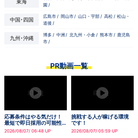
東海
園
/
広島市
/
岡山市
/
山口・宇部
/
高松
/
松山・
中国･四国
道後
/
博多
/
中洲
/
北九州・小倉
/
熊本市
/
鹿児島
九州･沖縄
市
/
PR動画一覧
25年以上続く安心の実績
長く働きたくなる職場の
で、安定してしっかり稼
魅力をお伝えします。
げるスピードグループで
2026/08/07/ 09:46 UP
2026/08/07/ 07:51 UP
す！