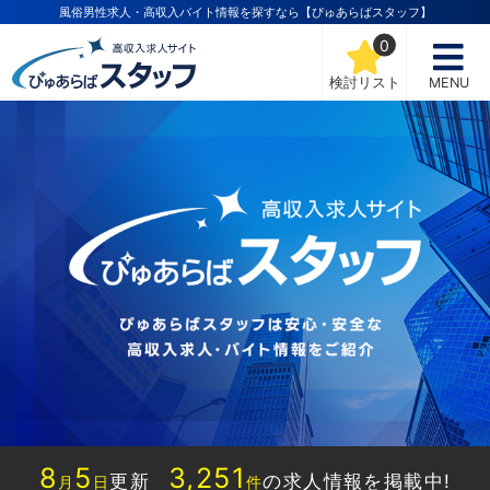
風俗男性求人・高収入バイト情報を探すなら【ぴゅあらばスタッフ】
0
検討リスト
MENU
8
5
3,251
更新
の求人情報を掲載中!
月
日
件