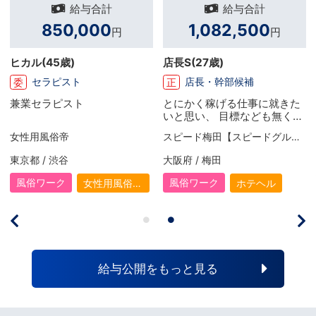
給与合計
給与合計
580,000
544,780
円
円
ミウラ
(41歳)
主任M
(26歳)
店長・幹部候補
店長・幹部候補
正
正
前職と比べると、業務時間は
入社してからコツコツと頑張
月80時間ぐらい減りました
って、 今では主任の役職に就
が、給料は倍以上に増えてま
きました！ お給料面もかなり
ソープランド バイオレンス
スピード梅田【スピードグループ】
す。 さらに隔週休2日や社保
昇給して頂けたので、頑張れ
も完備されていたりと長期間
ば頑張るだけ反映して頂ける
東京都 / 池袋
大阪府 / 梅田
働ける環境が揃っているとお
会社です。 ダークなイメージ
もいます。 最初は業界が業界
がありましたが全くそのよう
風俗ワーク
風俗ワーク
ソープ
ホテヘル
なので怪しいと思ってました
なことも無く、シフトなども
が良い意味で普通の会社だっ
無理の無い範囲で組めます
たのが驚きでした(笑)
し、しっかり定時で帰れま
す！ 帰りに仲間と食事に出る
のが最近の楽しみですね！
給与公開をもっと見る