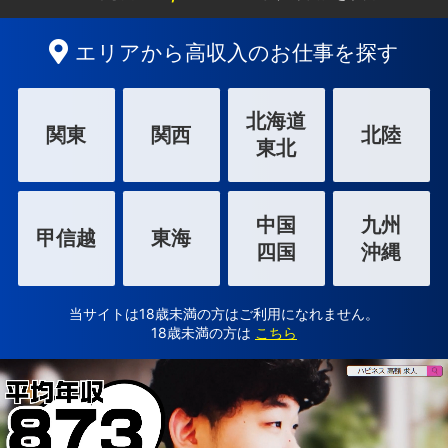
エリアから高収入のお仕事を探す
北海道
関東
関西
北陸
東北
中国
九州
甲信越
東海
四国
沖縄
当サイトは18歳未満の方はご利用になれません。
18歳未満の方は
こちら