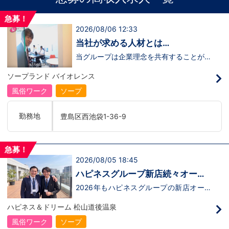
急募！
2026/08/06 12:33
当社が求める人材とは…
当グループは企業理念を共有することがで
き、【情熱】【向上心】【チャレンジ精
神】を持っている方を求めています。さら
ソープランド バイオレンス
に！『ハピネスグループは、店舗数が増え
ます！！』つまり…【店長/幹部】の空き
風俗ワーク
ソープ
枠があるってことです。実際に働いてみ
て、上が詰まってて空き枠が無い…全然役
職者になれない(´;ω;｀)なんて経験はあり
勤務地
豊島区西池袋1-36-9
ませんか？？当グループは年功序列ではな
く実力主義です。頑張り次第でいくらでも
店長や幹部枠への昇格が可能なんです！力
のある方には必要な席をしっかりご用意で
急募！
きる環境ですのでご安心ください。実際に
2026/08/05 18:45
入社後、最短で8ヶ月で店長になった先輩
もいます。その先輩のあとにアナタも続き
ハピネスグループ新店続々オープ
ませんか！？勿論、男性だけではなく女性
ン決定！
も活躍中。ハピネスグループ初の女性店長
2026年もハピネスグループの新店オープ
だって目指せます。ハピネスグループはナ
ンが決定！新しいお店で新しい環境で働い
イトレジャー業界だからといって一般大手
てみませんか？いままでの職歴も学歴も一
ハピネス＆ドリーム 松山道後温泉
企業様に引けを取らない体制で取り組んで
切関係ありません。頑張り次第で20代で
いる会社です。そのため、誰もが安心して
年収1000万円も夢じゃないんです！一般
風俗ワーク
ソープ
入社・勤務のできる環境なのです。それで
職からの転職や、女性からのご応募大歓