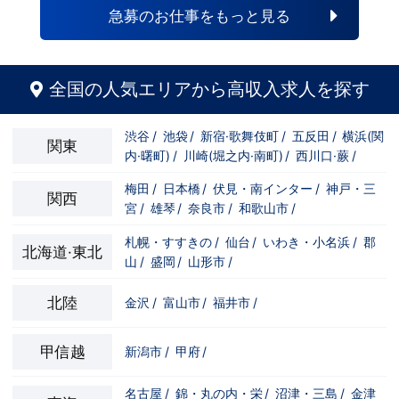
自分の将来のビジョンの為にこうしたい！
と強い意志を持ってる方にも平等にチャン
急募のお仕事をもっと見る
こうなりたい！と強い意志を持ってる方に
スがある職場になっています。その為、未
も平等にチャンスがある職場になっていま
経験からの応募も大歓迎です。今働いてる
す。その為、未経験からの応募も大歓迎で
先輩方は、異業種から転職してきた方が圧
す。今働いてる先輩方は、異業種から転職
倒的に多いです。「ちょっと求めてる人物
してきた方が圧倒的に多いです。「ちょっ
像と自分は違うかも…？」と思う方もいる
全国の人気エリアから高収入求人を探す
と求めてる人物像と自分は違うかも…？」
と思います。ですが、よく考えてくださ
と思う方もいると思います。ですが、よく
い。全てが当てはまる人の方が少ないと思
考えてください。全てが当てはまる人の方
います。ココは自分にも当てはまる！で十
渋谷
/
池袋
/
新宿·歌舞伎町
/
五反田
/
横浜(関
が少ないと思います。ココは自分にも当て
分なんです。まずは応募して、面接時にあ
関東
内·曙町)
/
川崎(堀之内·南町)
/
西川口·蕨
/
はまる！で十分なんです。まずは応募し
なたの想いを聞かせてください。その後、
て、面接時にあなたの想いを聞かせてくだ
私たちの想いを説明させていただきます。
さい。その後、私たちの想いを説明させて
その話の中で共感できるか/出来ないかだ
梅田
/
日本橋
/
伏見・南インター
/
神戸・三
関西
いただきます。その話の中で共感できる
と思います。ご応募お待ちしておりま
宮
/
雄琴
/
奈良市
/
和歌山市
/
か/出来ないかだと思います。ご応募お待
す！！
ちしております！！
札幌・すすきの
/
仙台
/
いわき・小名浜
/
郡
北海道·東北
山
/
盛岡
/
山形市
/
北陸
金沢
/
富山市
/
福井市
/
甲信越
新潟市
/
甲府
/
名古屋
/
錦・丸の内・栄
/
沼津・三島
/
金津