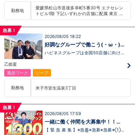
もまだ不安だな…と思う方は是非オフィシ
迎！学歴・職歴・性別など関係なく、スタ
愛媛県松山市道後多幸町5番30号 エクセレン
ャルサイトをご覧下さい。
ッフ一人ひとりが働きやすい環境のお店で
勤務地
トビル1階 下記いずれかの店舗に配属 東京 五
【https://happiness-group.biz/】※お手
す。現在多くの女性スタッフが勤務してお
数ですがコピー＆ペーストしてURLを開い
ります。業界経験のある方もない方もご応
反田：五反田駅から徒歩2分 池袋：池袋駅西
ていただければです。応募に迷ってる方や
募大歓迎です！キャスト経験のある方には
口から徒歩2分 吉原：三ノ輪駅から徒歩8分 神
他社と比較検討中など。そのような時は1
新人キャストさんにお仕事を教えるアドバ
急募！
奈川 横浜：京急線黄金町駅から徒歩8分 茨城
回サイトを見ていただければ何か変わるか
イザーのお仕事もございます。当グループ
2026/08/05 18:22
水戸：水戸駅からバス5分 北海道 札幌：すす
もしれません。アナタからのご連絡お待ち
は年功序列ではなく実力主義です。 頑張
きの駅から徒歩5分 中国・四国 鳥取：米子市
しております。
り次第でいくらでも店長や幹部枠への昇格
好調なグループで働こう(・ω・)
が可能なんです！力のある方には必要な席
皆生温泉 愛媛：松山道後温泉 九州・沖縄 福
ノ
をしっかりご用意できる環境ですのでご安
ハピネスグループは全国50店舗に向けて
岡：中洲川端駅から徒歩8分 沖縄：那覇市※出
心ください。実際に入社後、最短で8ヶ月
着々と店舗拡大中です！では！好調なハピ
店準備中 他にも続々出店予定 遠方からのご応
で店長になった先輩もいます。その先輩の
ネスグループで働く利点とは！？新しいお
乙姫宴
募の方にはWEB面接対応しております
あとにアナタも続きませんか！？
店がまた増えるので役職ポストに空き枠
有！！ つまり・・・ハピネスグループの
風俗ワーク
ソープ
中でも、今！1番役職に就けるチャンスが
転がっているんです。こ、これは…(ﾟДﾟ;)
「今」入社するべきじゃないです
勤務地
米子市皆生温泉3丁目
か！？！？ のし上がりたいなら、このビ
ッグチャンス見逃さないでください！！チ
ャンスの多いグループで上を目指しません
か？？当グループは年功序列ではなく実力
急募！
主義です。 頑張り次第でいくらでも店長
2026/08/05 17:59
や幹部枠への昇格が可能なんです！力のあ
る方には必要な席をしっかりご用意できる
一緒に働く仲間を大募集中！！
環境ですのでご安心ください。実際に入社
【アルバイト・送迎ドライバー急
後、最短で8ヶ月で店長になった先輩もい
【 緊 急 募 集 】※急募※急募※急募※①ス
ます。その先輩のあとにアナタも続きませ
タッフアルバイト！②お客様送迎ドライ