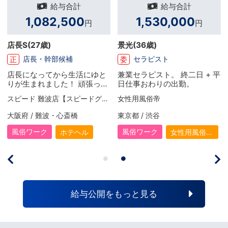
給与合計
給与合計
1,082,500
1,530,000
円
円
店長S
(27歳)
景光
(36歳)
店長・幹部候補
セラピスト
正
委
店長になってから生活にゆと
兼業セラピスト。 終二日 + 平
りが生まれました！ 頑張った
日仕事おわりの出勤。
分だけお給料がしっかり上が
スピード 難波店【スピードグループ】
女性用風俗帝
るので、毎月とてもやりがい
を感じています。 有給休暇も
大阪府 / 難波・心斎橋
東京都 / 渋谷
取得でき、リフレッシュした
い時には旅行へ出かけていま
風俗ワーク
風俗ワーク
ホテヘル
女性用風俗
す。 宿や食事は少し贅沢をす
（女風）
るのも楽しみの一つですね！
引っ越しも予定しているので
今はその資金作りのために前
向きに頑張っています！
給与公開をもっと見る