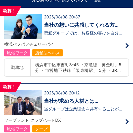
急募！
2026/08/08 20:37
当社の想いに共感してくれる方、
大募集‼
恋愛グループでは、お客様の喜びを自分自
身の喜びに感じられるような人物を求めて
います！・接客が好き・お客様が笑顔にな
横浜パフパフチェリーパイ
ると自分も嬉しい・お客様だけでなく、働
く仲間もキャストさんも笑顔になると嬉し
風俗ワーク
店舗型ヘルス
い・喜んで(楽しんで)もらう為にはどうし
たらいいのか？を考えられる上記のような
横浜市中区末吉町3-45 ・京急線「黄金町」5
方が当グループでは活躍の場を広げていま
勤務地
分 ・市営地下鉄線「阪東橋駅」 5分 ・JR線
す。他にも…・失敗しても諦めない！・と
にかくやる気だけは負けない！・環境を変
「関内駅」15分
えてチャレンジしたい！・とにかくお給料
をあげたい！など。接客業経験がないから
急募！
ダメという事は一切なく、自分の将来のビ
2026/08/08 20:12
ジョンの為にこうしたい！こうなりたい！
と強い意志を持ってる方にも平等にチャン
当社が求める人材とは…
スがある職場になっています。その為、未
経験からの応募も大歓迎です。今働いてる
当グループは企業理念を共有することがで
先輩方は、異業種から転職してきた方が圧
き、【情熱】【向上心】【チャレンジ精
倒的に多いです。「ちょっと求めてる人物
神】を持っている方を求めています。さら
ソープランド クラブハートDX
像と自分は違うかも…？」と思う方もいる
に！『ハピネスグループは、店舗数が増え
と思います。ですが、よく考えてくださ
ます！！』つまり…【店長/幹部】の空き
風俗ワーク
ソープ
い。全てが当てはまる人の方が少ないと思
枠があるってことです。実際に働いてみ