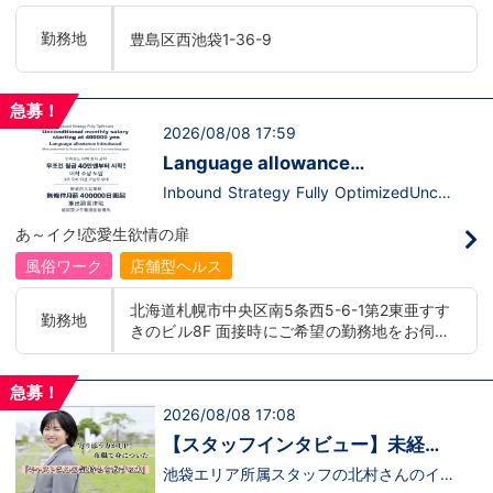
います。ココは自分にも当てはまる！で十
て、上が詰まってて空き枠が無い…全然役
分なんです。まずは応募して、面接時にあ
職者になれない(´;ω;｀)なんて経験はあり
勤務地
豊島区西池袋1-36-9
なたの想いを聞かせてください。その後、
ませんか？？当グループは年功序列ではな
私たちの想いを説明させていただきます。
く実力主義です。頑張り次第でいくらでも
その話の中で共感できるか/出来ないかだ
店長や幹部枠への昇格が可能なんです！力
と思います。ご応募お待ちしておりま
のある方には必要な席をしっかりご用意で
急募！
す！！
きる環境ですのでご安心ください。実際に
2026/08/08 17:59
入社後、最短で8ヶ月で店長になった先輩
もいます。その先輩のあとにアナタも続き
Language allowance
ませんか！？勿論、男性だけではなく女性
introduced/推出語言津貼
も活躍中。ハピネスグループ初の女性店長
Inbound Strategy Fully OptimizedUncon
だって目指せます。ハピネスグループはナ
ditional monthly salary starting at 400,0
イトレジャー業界だからといって一般大手
00 yenLanguage allowance introduced
あ～イク!恋愛生欲情の扉
企業様に引けを取らない体制で取り組んで
More preferential for those who are fluen
いる会社です。そのため、誰もが安心して
t in 3 or more languages인바운드 대책 철
風俗ワーク
店舗型ヘルス
入社・勤務のできる環境なのです。それで
저 공략무조건 월급 40만엔부터 시작!어
もまだ不安だな…と思う方は是非オフィシ
학 수당 도입3개 국어 이상 가능자 우대 徹
北海道札幌市中央区南5条西5-6-1第2東亜すす
ャルサイトをご覧下さい。
底的入站策略無條件月薪 400,000 日圓起
勤務地
きのビル8F 面接時にご希望の勤務地をお伺い
【https://happiness-group.biz/】※お手
推出語言津貼能說至少三種語言者優先
数ですがコピー＆ペーストしてURLを開い
し、配属店舗を決定いたします。 入社後の転
ていただければです。応募に迷ってる方や
勤についても希望を考慮いたします。 ■土浦
他社と比較検討中など。そのような時は1
急募！
エリア：茨城県土浦市桜町 ・JR常磐線土浦駅
回サイトを見ていただければ何か変わるか
2026/08/08 17:08
■横浜エリア：神奈川県横浜市中区 ・京急線
もしれません。アナタからのご連絡お待ち
黄金町駅、日ノ出町駅 ・市営地下鉄阪東橋
しております。
【スタッフインタビュー】未経験
駅、伊勢佐木長者町駅 ・JR横浜線関内駅 ■札
で飛び込んだスタッフが語る職場
池袋エリア所属スタッフの北村さんのイン
幌エリア：北海道札幌市 地下鉄南北線すすき
タビュー動画を公開しました。「怖い人い