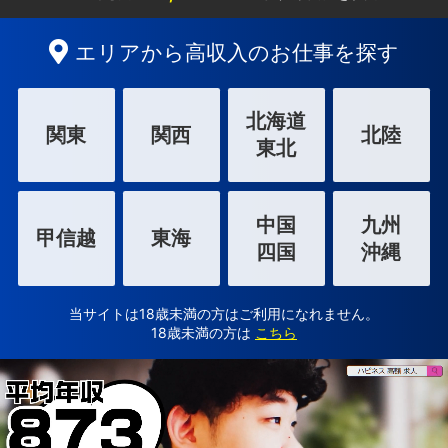
エリアから高収入のお仕事を探す
北海道
関東
関西
北陸
東北
中国
九州
甲信越
東海
四国
沖縄
当サイトは18歳未満の方はご利用になれません。
18歳未満の方は
こちら