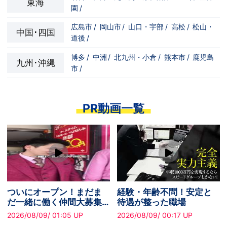
東海
園
/
広島市
/
岡山市
/
山口・宇部
/
高松
/
松山・
中国･四国
道後
/
博多
/
中洲
/
北九州・小倉
/
熊本市
/
鹿児島
九州･沖縄
市
/
PR動画一覧
ついにオープン！まだま
経験・年齢不問！安定と
だ一緒に働く仲間大募集
待遇が整った職場
中です！
2026/08/09/ 01:05 UP
2026/08/09/ 00:17 UP