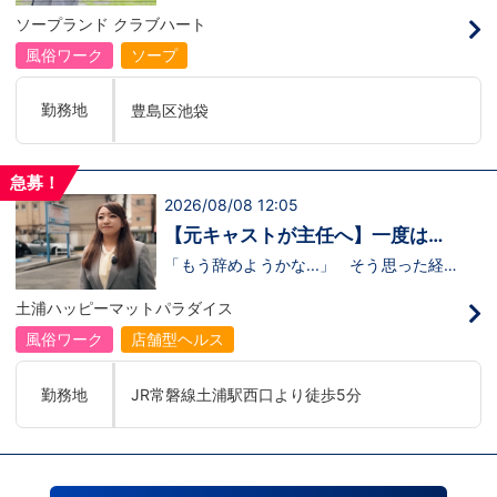
のリアル
の駅
るのかな…？」そんな不安を抱えながら好
ソープランド クラブハート
奇心で裏方に飛び込んだ北村さん。実際に
は、入社初日でそのイメージがガラッと変
風俗ワーク
ソープ
わり、「本当に優しい人ばかり」と感じた
そうです。未経験のキャストに寄り添い、
不安な表情が笑顔に変わっていく瞬間を見
勤務地
豊島区池袋
届けることが、この仕事の大きなやりがい
だと語ってくれました。動画では、入社の
きっかけから、職場の雰囲気、自分が成長
できたポイント、将来の展望までリアルに
急募！
話してくれています。 動画はこちらから
2026/08/08 12:05
↓https://youtu.be/UY9DxQ22NBA
【元キャストが主任へ】一度は退
職を考えた3年目スタッフの転機
「もう辞めようかな...」 そう思った経験
があるからこそ、今の彼女がありま
す。 今回の動画では、土浦店所属・森田
土浦ハッピーマットパラダイス
主任にインタビュー。元キャストの彼女
が、入社してから挫折を経験しながら
風俗ワーク
店舗型ヘルス
も 主任へと成長した背景 には、意外に
も “社長との距離の近さ” がありまし
た。 当グループを選んだ理由、印象に残
勤務地
JR常磐線土浦駅西口より徒歩5分
っているエピソード、そして意外な趣味ま
で。森田主任の飾らない人柄が垣間見える
インタビューです。 動画はこちらから
↓ https://www.youtube.com/watch?
v=trgURXGX--8