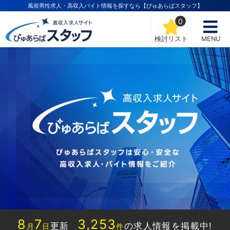
風俗男性求人・高収入バイト情報を探すなら【ぴゅあらばスタッフ】
0
検討リスト
MENU
8
7
3,253
更新
の求人情報を掲載中!
月
日
件