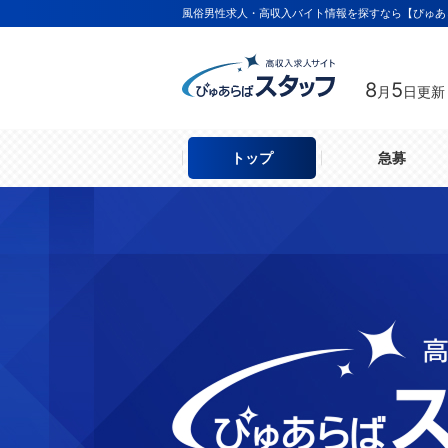
風俗男性求人・高収入バイト情報を探すなら【ぴゅあ
8
5
月
日更新
トップ
急募