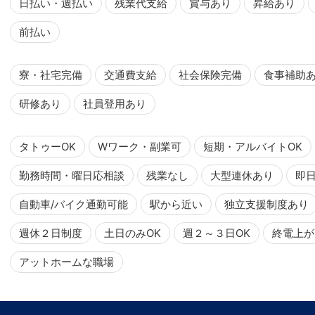
日払い・週払い
残業代支給
賞与あり
昇給あり
前払い
寮・社宅完備
交通費支給
社会保険完備
食事補助
研修あり
社員登用あり
タトゥーOK
Wワーク・副業可
短期・アルバイトOK
勤務時間・曜日応相談
残業なし
大型連休あり
即
自動車/バイク通勤可能
駅から近い
独立支援制度あり
週休２日制度
土日のみOK
週２～３日OK
終電上が
アットホームな職場