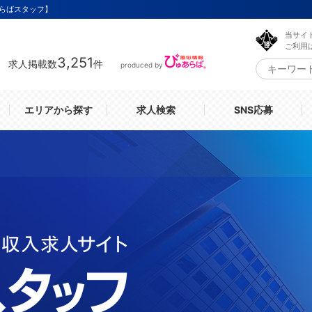
らばスタッフ】
当サイ
ご利用
3,251
求人掲載数
件
produced by
エリアから探す
求人検索
SNS応募