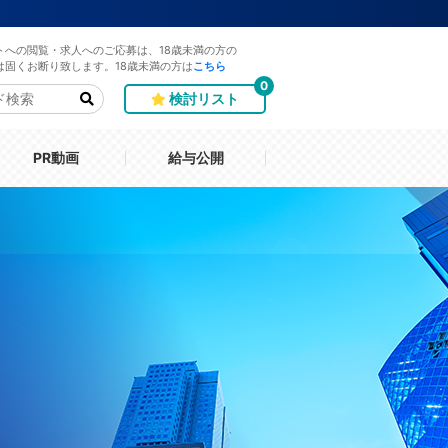
トへの閲覧・求人へのご応募は、18歳未満の方の
は固くお断り致します。18歳未満の方は
こちら
0
検討リスト
PR動画
給与公開