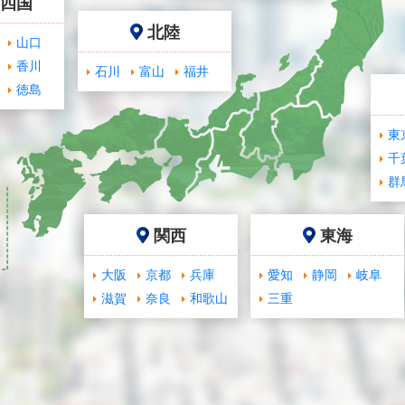
･四国
北陸
山口
香川
石川
富山
福井
徳島
東
千
群
関西
東海
大阪
京都
兵庫
愛知
静岡
岐阜
滋賀
奈良
和歌山
三重