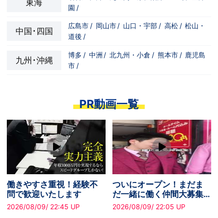
東海
園
/
広島市
/
岡山市
/
山口・宇部
/
高松
/
松山・
中国･四国
道後
/
博多
/
中洲
/
北九州・小倉
/
熊本市
/
鹿児島
九州･沖縄
市
/
PR動画一覧
働きやすさ重視！経験不
ついにオープン！まだま
問で歓迎いたします
だ一緒に働く仲間大募集
中です！
2026/08/09/ 22:45 UP
2026/08/09/ 22:05 UP