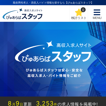
風俗男性求人・高収入バイト情報を探すなら【ぴゅあらばスタッフ】
0
検討リスト
MENU
8
9
3,253
更新
の求人情報を掲載中!
月
日
件