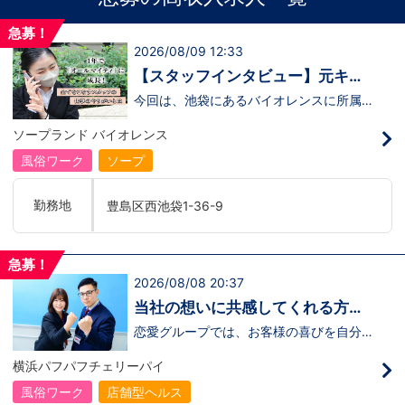
急募！
2026/08/09 12:33
【スタッフインタビュー】元キャ
ストの佐藤さんが語る“接客にこだ
今回は、池袋にあるバイオレンスに所属し
ている 佐藤さんにインタビューを行いま
わる仕事観”
した。佐藤さんは、もともとキャストとし
ソープランド バイオレンス
て働いていた経験を持ちながら、安定を求
めて“裏方スタッフ”へ転身したスタッフの
風俗ワーク
ソープ
ひとりです。転職の決め手は、この業界で
は珍しい 社会保険完備の福利厚生 。
「長く働くことを考えたら、安心できる環
勤務地
豊島区西池袋1-36-9
境を選びたかった」 と語ってくれまし
た。佐藤さんのリアルな声は、裏方のお仕
事に興味がある方にぴったりの内容です。
↓ぜひインタビュー動画をご覧ください！
急募！
↓ https://youtu.be/Qrj8QYFbNA8
2026/08/08 20:37
当社の想いに共感してくれる方、
大募集‼
恋愛グループでは、お客様の喜びを自分自
身の喜びに感じられるような人物を求めて
います！・接客が好き・お客様が笑顔にな
横浜パフパフチェリーパイ
ると自分も嬉しい・お客様だけでなく、働
く仲間もキャストさんも笑顔になると嬉し
風俗ワーク
店舗型ヘルス
い・喜んで(楽しんで)もらう為にはどうし