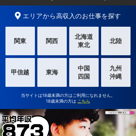
エリアから高収入のお仕事を探す
北海道
関東
関西
北陸
東北
中国
九州
甲信越
東海
四国
沖縄
当サイトは18歳未満の方はご利用になれません。
18歳未満の方は
こちら