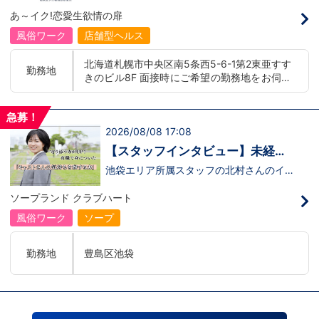
イトレジャー業界だからといって一般大手
00 yenLanguage allowance introduced
あ～イク!恋愛生欲情の扉
企業様に引けを取らない体制で取り組んで
More preferential for those who are fluen
いる会社です。そのため、誰もが安心して
t in 3 or more languages인바운드 대책 철
風俗ワーク
店舗型ヘルス
入社・勤務のできる環境なのです。それで
저 공략무조건 월급 40만엔부터 시작!어
もまだ不安だな…と思う方は是非オフィシ
학 수당 도입3개 국어 이상 가능자 우대 徹
北海道札幌市中央区南5条西5-6-1第2東亜すす
ャルサイトをご覧下さい。
底的入站策略無條件月薪 400,000 日圓起
勤務地
きのビル8F 面接時にご希望の勤務地をお伺い
【https://happiness-group.biz/】※お手
推出語言津貼能說至少三種語言者優先
数ですがコピー＆ペーストしてURLを開い
し、配属店舗を決定いたします。 入社後の転
ていただければです。応募に迷ってる方や
勤についても希望を考慮いたします。 ■土浦
他社と比較検討中など。そのような時は1
急募！
エリア：茨城県土浦市桜町 ・JR常磐線土浦駅
回サイトを見ていただければ何か変わるか
2026/08/08 17:08
■横浜エリア：神奈川県横浜市中区 ・京急線
もしれません。アナタからのご連絡お待ち
黄金町駅、日ノ出町駅 ・市営地下鉄阪東橋
しております。
【スタッフインタビュー】未経験
駅、伊勢佐木長者町駅 ・JR横浜線関内駅 ■札
で飛び込んだスタッフが語る職場
池袋エリア所属スタッフの北村さんのイン
幌エリア：北海道札幌市 地下鉄南北線すすき
タビュー動画を公開しました。「怖い人い
のリアル
の駅
るのかな…？」そんな不安を抱えながら好
ソープランド クラブハート
奇心で裏方に飛び込んだ北村さん。実際に
は、入社初日でそのイメージがガラッと変
風俗ワーク
ソープ
わり、「本当に優しい人ばかり」と感じた
そうです。未経験のキャストに寄り添い、
不安な表情が笑顔に変わっていく瞬間を見
勤務地
豊島区池袋
届けることが、この仕事の大きなやりがい
だと語ってくれました。動画では、入社の
きっかけから、職場の雰囲気、自分が成長
できたポイント、将来の展望までリアルに
話してくれています。 動画はこちらから
↓https://youtu.be/UY9DxQ22NBA