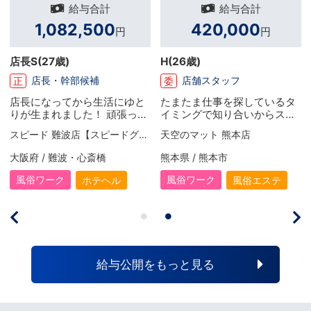
給与合計
給与合計
1,082,500
420,000
円
円
店長S
(27歳)
H
(26歳)
店長・幹部候補
店舗スタッフ
正
委
店長になってから生活にゆと
たまたま仕事を探しているタ
りが生まれました！ 頑張った
イミングで知り合いからスタ
分だけお給料がしっかり上が
ーグループの求人募集のサイ
スピード 難波店【スピードグループ】
天空のマット 熊本店
るので、毎月とてもやりがい
トを紹介してもらったので、
を感じています。 有給休暇も
給与も高い事もあり何となく
大阪府 / 難波・心斎橋
熊本県 / 熊本市
取得でき、リフレッシュした
応募してみたっていうのがき
い時には旅行へ出かけていま
っかけでした！ 本当に多くの
風俗ワーク
風俗ワーク
ホテヘル
風俗エステ
す。 宿や食事は少し贅沢をす
やりがいを感じられる職場で
るのも楽しみの一つですね！
すので、常に向上心を持ち続
引っ越しも予定しているので
けて、自分のスキルアップは
今はその資金作りのために前
もちろん、今まで以上に更に
向きに頑張っています！
女性に稼いで貰えるような環
境づくりなどに励んでいきた
給与公開をもっと見る
いです！一緒に頑張りましょ
う(｀･ω･´)ゞ