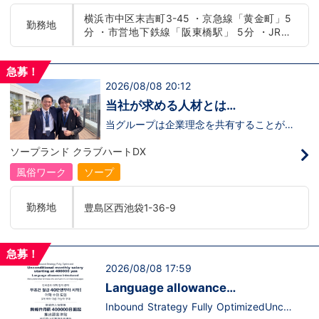
たらいいのか？を考えられる上記のような
横浜市中区末吉町3-45 ・京急線「黄金町」5
方が当グループでは活躍の場を広げていま
勤務地
分 ・市営地下鉄線「阪東橋駅」 5分 ・JR線
す。他にも…・失敗しても諦めない！・と
にかくやる気だけは負けない！・環境を変
「関内駅」15分
えてチャレンジしたい！・とにかくお給料
をあげたい！など。接客業経験がないから
急募！
ダメという事は一切なく、自分の将来のビ
2026/08/08 20:12
ジョンの為にこうしたい！こうなりたい！
と強い意志を持ってる方にも平等にチャン
当社が求める人材とは…
スがある職場になっています。その為、未
経験からの応募も大歓迎です。今働いてる
当グループは企業理念を共有することがで
先輩方は、異業種から転職してきた方が圧
き、【情熱】【向上心】【チャレンジ精
倒的に多いです。「ちょっと求めてる人物
神】を持っている方を求めています。さら
ソープランド クラブハートDX
像と自分は違うかも…？」と思う方もいる
に！『ハピネスグループは、店舗数が増え
と思います。ですが、よく考えてくださ
ます！！』つまり…【店長/幹部】の空き
風俗ワーク
ソープ
い。全てが当てはまる人の方が少ないと思
枠があるってことです。実際に働いてみ
います。ココは自分にも当てはまる！で十
て、上が詰まってて空き枠が無い…全然役
分なんです。まずは応募して、面接時にあ
職者になれない(´;ω;｀)なんて経験はあり
勤務地
豊島区西池袋1-36-9
なたの想いを聞かせてください。その後、
ませんか？？当グループは年功序列ではな
私たちの想いを説明させていただきます。
く実力主義です。頑張り次第でいくらでも
その話の中で共感できるか/出来ないかだ
店長や幹部枠への昇格が可能なんです！力
と思います。ご応募お待ちしておりま
のある方には必要な席をしっかりご用意で
急募！
す！！
きる環境ですのでご安心ください。実際に
2026/08/08 17:59
入社後、最短で8ヶ月で店長になった先輩
もいます。その先輩のあとにアナタも続き
Language allowance
ませんか！？勿論、男性だけではなく女性
introduced/推出語言津貼
も活躍中。ハピネスグループ初の女性店長
Inbound Strategy Fully OptimizedUncon
だって目指せます。ハピネスグループはナ
ditional monthly salary starting at 400,0