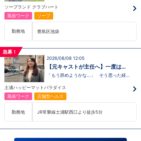
のリアル
の駅
るのかな…？」そんな不安を抱えながら好
ソープランド クラブハート
奇心で裏方に飛び込んだ北村さん。実際に
は、入社初日でそのイメージがガラッと変
風俗ワーク
ソープ
わり、「本当に優しい人ばかり」と感じた
そうです。未経験のキャストに寄り添い、
不安な表情が笑顔に変わっていく瞬間を見
勤務地
豊島区池袋
届けることが、この仕事の大きなやりがい
だと語ってくれました。動画では、入社の
きっかけから、職場の雰囲気、自分が成長
できたポイント、将来の展望までリアルに
急募！
話してくれています。 動画はこちらから
2026/08/08 12:05
↓https://youtu.be/UY9DxQ22NBA
【元キャストが主任へ】一度は退
職を考えた3年目スタッフの転機
「もう辞めようかな...」 そう思った経験
があるからこそ、今の彼女がありま
す。 今回の動画では、土浦店所属・森田
土浦ハッピーマットパラダイス
主任にインタビュー。元キャストの彼女
が、入社してから挫折を経験しながら
風俗ワーク
店舗型ヘルス
も 主任へと成長した背景 には、意外に
も “社長との距離の近さ” がありまし
た。 当グループを選んだ理由、印象に残
勤務地
JR常磐線土浦駅西口より徒歩5分
っているエピソード、そして意外な趣味ま
で。森田主任の飾らない人柄が垣間見える
インタビューです。 動画はこちらから
↓ https://www.youtube.com/watch?
v=trgURXGX--8