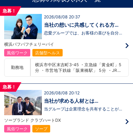
急募！
2026/08/08 20:37
当社の想いに共感してくれる方、
大募集‼
恋愛グループでは、お客様の喜びを自分自
身の喜びに感じられるような人物を求めて
います！・接客が好き・お客様が笑顔にな
横浜パフパフチェリーパイ
ると自分も嬉しい・お客様だけでなく、働
く仲間もキャストさんも笑顔になると嬉し
風俗ワーク
店舗型ヘルス
い・喜んで(楽しんで)もらう為にはどうし
たらいいのか？を考えられる上記のような
横浜市中区末吉町3-45 ・京急線「黄金町」5
方が当グループでは活躍の場を広げていま
勤務地
分 ・市営地下鉄線「阪東橋駅」 5分 ・JR線
す。他にも…・失敗しても諦めない！・と
にかくやる気だけは負けない！・環境を変
「関内駅」15分
えてチャレンジしたい！・とにかくお給料
をあげたい！など。接客業経験がないから
急募！
ダメという事は一切なく、自分の将来のビ
2026/08/08 20:12
ジョンの為にこうしたい！こうなりたい！
と強い意志を持ってる方にも平等にチャン
当社が求める人材とは…
スがある職場になっています。その為、未
経験からの応募も大歓迎です。今働いてる
当グループは企業理念を共有することがで
先輩方は、異業種から転職してきた方が圧
き、【情熱】【向上心】【チャレンジ精
倒的に多いです。「ちょっと求めてる人物
神】を持っている方を求めています。さら
ソープランド クラブハートDX
像と自分は違うかも…？」と思う方もいる
に！『ハピネスグループは、店舗数が増え
と思います。ですが、よく考えてくださ
ます！！』つまり…【店長/幹部】の空き
風俗ワーク
ソープ
い。全てが当てはまる人の方が少ないと思
枠があるってことです。実際に働いてみ