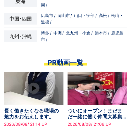
東海
園
/
広島市
/
岡山市
/
山口・宇部
/
高松
/
松山・
中国･四国
道後
/
博多
/
中洲
/
北九州・小倉
/
熊本市
/
鹿児島
九州･沖縄
市
/
PR動画一覧
きたくなる職場の
ついにオープン！まだま
25年以
お伝えします。
だ一緒に働く仲間大募集
で、安
中です！
げるス
/08/ 21:14 UP
2026/08/08/ 21:06 UP
2026/08/
す！