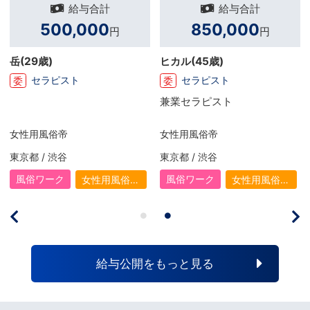
給与合計
給与合計
500,000
850,000
円
円
29歳)
ヒカル
(45歳)
店長S
セラピスト
セラピスト
委
正
兼業セラピスト
とに
いと
の仕
性用風俗帝
女性用風俗帝
めは
た形
都 / 渋谷
東京都 / 渋谷
大阪府
りが
も出
俗ワーク
風俗ワーク
風俗
女性用風俗
女性用風俗
よう
（女風）
（女風）
1年
り今
いる
給与公開をもっと見る