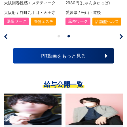
大阪回春性感エステティーク 谷九店【スピードグループ】
2980円(にゃんきゅっぱ)
/ 谷町九丁目・天王寺
愛媛県 / 松山・道後
大阪府 / 
ーク
風俗ワーク
風俗ワー
風俗エステ
店舗型ヘルス
PR動画をもっと見る
給与公開一覧