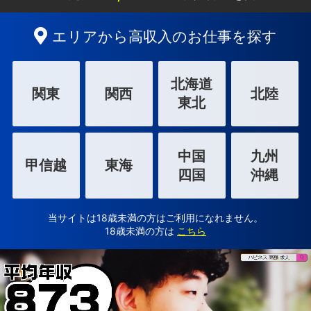
エリアから高収入のお仕事を探す
北海道
関東
関西
北陸
東北
中国
九州
甲信越
東海
四国
沖縄
当サイトは18歳未満の方はご利用になれません。
18歳未満の方は
こちら