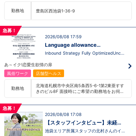
います。ココは自分にも当てはまる！で十
て、上が詰まってて空き枠が無い…全然役
分なんです。まずは応募して、面接時にあ
職者になれない(´;ω;｀)なんて経験はあり
勤務地
豊島区西池袋1-36-9
なたの想いを聞かせてください。その後、
ませんか？？当グループは年功序列ではな
私たちの想いを説明させていただきます。
く実力主義です。頑張り次第でいくらでも
その話の中で共感できるか/出来ないかだ
店長や幹部枠への昇格が可能なんです！力
と思います。ご応募お待ちしておりま
のある方には必要な席をしっかりご用意で
急募！
す！！
きる環境ですのでご安心ください。実際に
2026/08/08 17:59
入社後、最短で8ヶ月で店長になった先輩
もいます。その先輩のあとにアナタも続き
Language allowance
ませんか！？勿論、男性だけではなく女性
introduced/推出語言津貼
も活躍中。ハピネスグループ初の女性店長
Inbound Strategy Fully OptimizedUncon
だって目指せます。ハピネスグループはナ
ditional monthly salary starting at 400,0
イトレジャー業界だからといって一般大手
00 yenLanguage allowance introduced
あ～イク!恋愛生欲情の扉
企業様に引けを取らない体制で取り組んで
More preferential for those who are fluen
いる会社です。そのため、誰もが安心して
t in 3 or more languages인바운드 대책 철
風俗ワーク
店舗型ヘルス
入社・勤務のできる環境なのです。それで
저 공략무조건 월급 40만엔부터 시작!어
もまだ不安だな…と思う方は是非オフィシ
학 수당 도입3개 국어 이상 가능자 우대 徹
北海道札幌市中央区南5条西5-6-1第2東亜すす
ャルサイトをご覧下さい。
底的入站策略無條件月薪 400,000 日圓起
勤務地
きのビル8F 面接時にご希望の勤務地をお伺い
【https://happiness-group.biz/】※お手
推出語言津貼能說至少三種語言者優先
数ですがコピー＆ペーストしてURLを開い
し、配属店舗を決定いたします。 入社後の転
ていただければです。応募に迷ってる方や
勤についても希望を考慮いたします。 ■土浦
他社と比較検討中など。そのような時は1
急募！
エリア：茨城県土浦市桜町 ・JR常磐線土浦駅
回サイトを見ていただければ何か変わるか
2026/08/08 17:08
■横浜エリア：神奈川県横浜市中区 ・京急線
もしれません。アナタからのご連絡お待ち
黄金町駅、日ノ出町駅 ・市営地下鉄阪東橋
しております。
【スタッフインタビュー】未経験
駅、伊勢佐木長者町駅 ・JR横浜線関内駅 ■札
で飛び込んだスタッフが語る職場
池袋エリア所属スタッフの北村さんのイン
幌エリア：北海道札幌市 地下鉄南北線すすき
タビュー動画を公開しました。「怖い人い