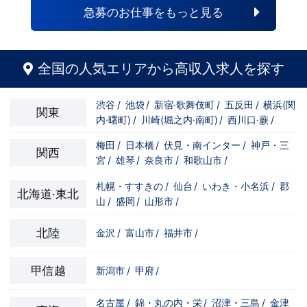
急募のお仕事をもっと見る
全国の人気エリアから高収入求人を探す
渋谷
/
池袋
/
新宿·歌舞伎町
/
五反田
/
横浜(関
関東
内·曙町)
/
川崎(堀之内·南町)
/
西川口·蕨
/
梅田
/
日本橋
/
伏見・南インター
/
神戸・三
関西
宮
/
雄琴
/
奈良市
/
和歌山市
/
札幌・すすきの
/
仙台
/
いわき・小名浜
/
郡
北海道·東北
山
/
盛岡
/
山形市
/
北陸
金沢
/
富山市
/
福井市
/
甲信越
新潟市
/
甲府
/
名古屋
/
錦・丸の内・栄
/
沼津・三島
/
金津