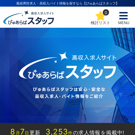
風俗男性求人・高収入バイト情報を探すなら【ぴゅあらばスタッフ】
0
検討リスト
MENU
8
7
3,253
更新
の求人情報を掲載中!
月
日
件