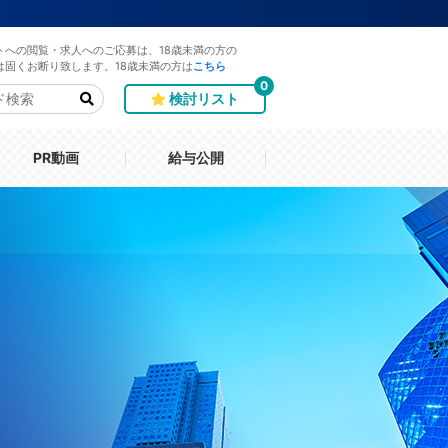
トへの閲覧・求人へのご応募は、18歳未満の方の
は固くお断り致します。18歳未満の方は
こちら
0
検討リスト
PR動画
給与公開