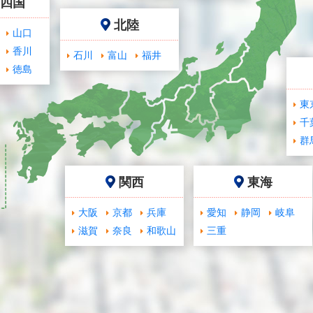
･四国
北陸
山口
香川
石川
富山
福井
徳島
東
千
群
関西
東海
大阪
京都
兵庫
愛知
静岡
岐阜
滋賀
奈良
和歌山
三重