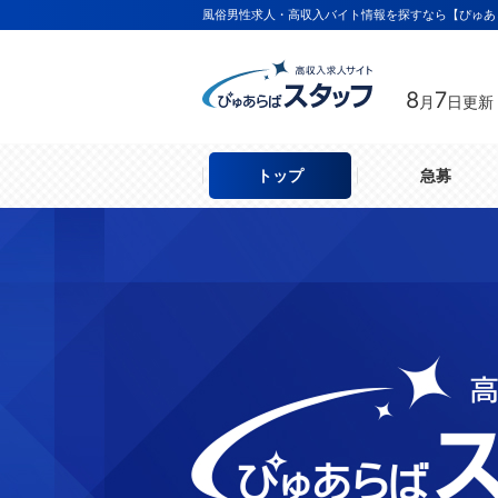
風俗男性求人・高収入バイト情報を探すなら【ぴゅあ
8
7
月
日更新
トップ
急募