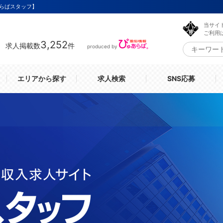
らばスタッフ】
当サイ
ご利用
3,252
求人掲載数
件
produced by
エリアから探す
求人検索
SNS応募