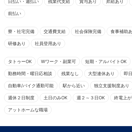
日払い・週払い
残業代支給
賞与あり
昇給あり
前払い
寮・社宅完備
交通費支給
社会保険完備
食事補助
研修あり
社員登用あり
タトゥーOK
Wワーク・副業可
短期・アルバイトOK
勤務時間・曜日応相談
残業なし
大型連休あり
即
自動車/バイク通勤可能
駅から近い
独立支援制度あり
週休２日制度
土日のみOK
週２～３日OK
終電上が
アットホームな職場