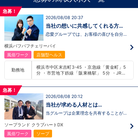
急募！
2026/08/08 20:37
当社の想いに共感してくれる方、
大募集‼
恋愛グループでは、お客様の喜びを自分自
身の喜びに感じられるような人物を求めて
います！・接客が好き・お客様が笑顔にな
横浜パフパフチェリーパイ
ると自分も嬉しい・お客様だけでなく、働
く仲間もキャストさんも笑顔になると嬉し
風俗ワーク
店舗型ヘルス
い・喜んで(楽しんで)もらう為にはどうし
たらいいのか？を考えられる上記のような
横浜市中区末吉町3-45 ・京急線「黄金町」5
方が当グループでは活躍の場を広げていま
勤務地
分 ・市営地下鉄線「阪東橋駅」 5分 ・JR線
す。他にも…・失敗しても諦めない！・と
にかくやる気だけは負けない！・環境を変
「関内駅」15分
えてチャレンジしたい！・とにかくお給料
をあげたい！など。接客業経験がないから
急募！
ダメという事は一切なく、自分の将来のビ
2026/08/08 20:12
ジョンの為にこうしたい！こうなりたい！
と強い意志を持ってる方にも平等にチャン
当社が求める人材とは…
スがある職場になっています。その為、未
経験からの応募も大歓迎です。今働いてる
当グループは企業理念を共有することがで
先輩方は、異業種から転職してきた方が圧
き、【情熱】【向上心】【チャレンジ精
倒的に多いです。「ちょっと求めてる人物
神】を持っている方を求めています。さら
ソープランド クラブハートDX
像と自分は違うかも…？」と思う方もいる
に！『ハピネスグループは、店舗数が増え
と思います。ですが、よく考えてくださ
ます！！』つまり…【店長/幹部】の空き
風俗ワーク
ソープ
い。全てが当てはまる人の方が少ないと思
枠があるってことです。実際に働いてみ