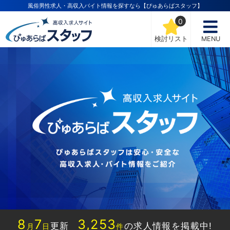
風俗男性求人・高収入バイト情報を探すなら【ぴゅあらばスタッフ】
0
検討リスト
MENU
8
7
3,253
更新
の求人情報を掲載中!
月
日
件