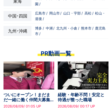
東海
園
/
広島市
/
岡山市
/
山口・宇部
/
高松
/
松山・
中国･四国
道後
/
博多
/
中洲
/
北九州・小倉
/
熊本市
/
鹿児島
九州･沖縄
市
/
PR動画一覧
プライベートを大切にし
稼ぐ意欲がある方はぜひ
ながら働きたい方へ！有
スピードへ。未経験から
給休暇あり
でも無理なく安定収入を
2026/08/09/ 02:15 UP
2026/08/09/ 01:21 UP
実現できます！