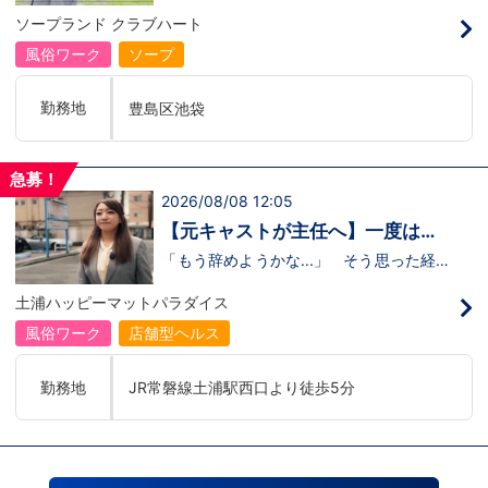
のリアル
の駅
るのかな…？」そんな不安を抱えながら好
ソープランド クラブハート
奇心で裏方に飛び込んだ北村さん。実際に
は、入社初日でそのイメージがガラッと変
風俗ワーク
ソープ
わり、「本当に優しい人ばかり」と感じた
そうです。未経験のキャストに寄り添い、
不安な表情が笑顔に変わっていく瞬間を見
勤務地
豊島区池袋
届けることが、この仕事の大きなやりがい
だと語ってくれました。動画では、入社の
きっかけから、職場の雰囲気、自分が成長
できたポイント、将来の展望までリアルに
急募！
話してくれています。 動画はこちらから
2026/08/08 12:05
↓https://youtu.be/UY9DxQ22NBA
【元キャストが主任へ】一度は退
職を考えた3年目スタッフの転機
「もう辞めようかな...」 そう思った経験
があるからこそ、今の彼女がありま
す。 今回の動画では、土浦店所属・森田
土浦ハッピーマットパラダイス
主任にインタビュー。元キャストの彼女
が、入社してから挫折を経験しながら
風俗ワーク
店舗型ヘルス
も 主任へと成長した背景 には、意外に
も “社長との距離の近さ” がありまし
た。 当グループを選んだ理由、印象に残
勤務地
JR常磐線土浦駅西口より徒歩5分
っているエピソード、そして意外な趣味ま
で。森田主任の飾らない人柄が垣間見える
インタビューです。 動画はこちらから
↓ https://www.youtube.com/watch?
v=trgURXGX--8