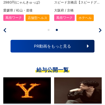
スピードグループ】
スピード 日本橋店【スピードグループ】
スピード梅田【スピードグループ】
大阪府 / 日本橋
大阪府 / 梅田
風俗ワーク
風俗ワーク
ホテヘル
ホテヘル
PR動画をもっと見る
給与公開一覧