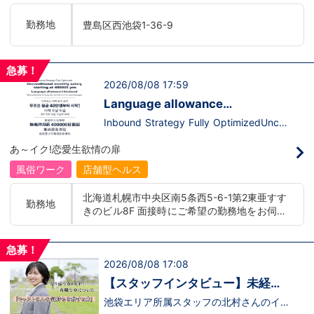
います。ココは自分にも当てはまる！で十
て、上が詰まってて空き枠が無い…全然役
分なんです。まずは応募して、面接時にあ
職者になれない(´;ω;｀)なんて経験はあり
勤務地
豊島区西池袋1-36-9
なたの想いを聞かせてください。その後、
ませんか？？当グループは年功序列ではな
私たちの想いを説明させていただきます。
く実力主義です。頑張り次第でいくらでも
その話の中で共感できるか/出来ないかだ
店長や幹部枠への昇格が可能なんです！力
と思います。ご応募お待ちしておりま
のある方には必要な席をしっかりご用意で
急募！
す！！
きる環境ですのでご安心ください。実際に
2026/08/08 17:59
入社後、最短で8ヶ月で店長になった先輩
もいます。その先輩のあとにアナタも続き
Language allowance
ませんか！？勿論、男性だけではなく女性
introduced/推出語言津貼
も活躍中。ハピネスグループ初の女性店長
Inbound Strategy Fully OptimizedUncon
だって目指せます。ハピネスグループはナ
ditional monthly salary starting at 400,0
イトレジャー業界だからといって一般大手
00 yenLanguage allowance introduced
あ～イク!恋愛生欲情の扉
企業様に引けを取らない体制で取り組んで
More preferential for those who are fluen
いる会社です。そのため、誰もが安心して
t in 3 or more languages인바운드 대책 철
風俗ワーク
店舗型ヘルス
入社・勤務のできる環境なのです。それで
저 공략무조건 월급 40만엔부터 시작!어
もまだ不安だな…と思う方は是非オフィシ
학 수당 도입3개 국어 이상 가능자 우대 徹
北海道札幌市中央区南5条西5-6-1第2東亜すす
ャルサイトをご覧下さい。
底的入站策略無條件月薪 400,000 日圓起
勤務地
きのビル8F 面接時にご希望の勤務地をお伺い
【https://happiness-group.biz/】※お手
推出語言津貼能說至少三種語言者優先
数ですがコピー＆ペーストしてURLを開い
し、配属店舗を決定いたします。 入社後の転
ていただければです。応募に迷ってる方や
勤についても希望を考慮いたします。 ■土浦
他社と比較検討中など。そのような時は1
急募！
エリア：茨城県土浦市桜町 ・JR常磐線土浦駅
回サイトを見ていただければ何か変わるか
2026/08/08 17:08
■横浜エリア：神奈川県横浜市中区 ・京急線
もしれません。アナタからのご連絡お待ち
黄金町駅、日ノ出町駅 ・市営地下鉄阪東橋
しております。
【スタッフインタビュー】未経験
駅、伊勢佐木長者町駅 ・JR横浜線関内駅 ■札
で飛び込んだスタッフが語る職場
池袋エリア所属スタッフの北村さんのイン
幌エリア：北海道札幌市 地下鉄南北線すすき
タビュー動画を公開しました。「怖い人い