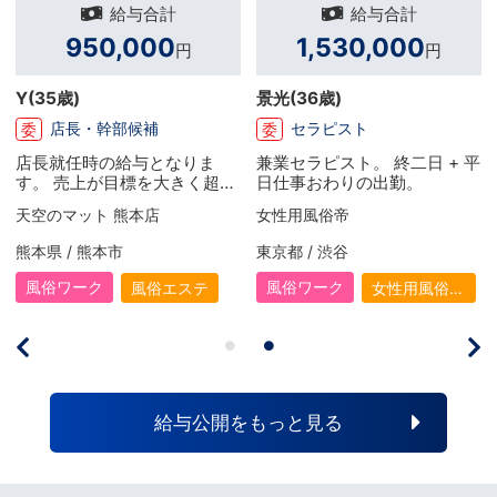
給与合計
給与合計
1,082,500
420,000
円
円
S
(27歳)
H
(26歳)
店長・幹部候補
店舗スタッフ
正
委
+ 平
とにかく稼げる仕事に就きた
たまたま仕事を探している
いと思い、 目標なども無くこ
イミングで知り合いからス
の仕事に辿り着きました！ 初
ーグループの求人募集のサ
エコ天王寺店【エコグループ】
天空のマット 熊本店
めは言われるがまま… といっ
トを紹介してもらったので
た形で働いていましたが、 や
給与も高い事もあり何とな
大阪府 / 谷町九丁目・天王寺
熊本県 / 熊本市
りがいを感じる事も増え、夢
応募してみたっていうのが
も出来て 上を目指して頑張る
っかけでした！ 本当に多
風俗ワーク
風俗ワーク
俗
ホテヘル
風俗エステ
ようになりました。 入社して
やりがいを感じられる職場
1年半で店を任されるようにな
すので、常に向上心を持ち
り今は目標に向けて精進して
けて、自分のスキルアップ
いる最中です。
もちろん、今まで以上に更
女性に稼いで貰えるような
境づくりなどに励んでいき
給与公開をもっと見る
いです！一緒に頑張りまし
う(｀･ω･´)ゞ