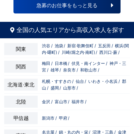
急募のお仕事をもっと見る
全国の人気エリアから高収入求人を探す
渋谷
/
池袋
/
新宿·歌舞伎町
/
五反田
/
横浜(関
関東
内·曙町)
/
川崎(堀之内·南町)
/
西川口·蕨
/
梅田
/
日本橋
/
伏見・南インター
/
神戸・三
関西
宮
/
雄琴
/
奈良市
/
和歌山市
/
札幌・すすきの
/
仙台
/
いわき・小名浜
/
郡
北海道·東北
山
/
盛岡
/
山形市
/
北陸
金沢
/
富山市
/
福井市
/
甲信越
新潟市
/
甲府
/
名古屋
/
錦・丸の内・栄
/
沼津・三島
/
金津