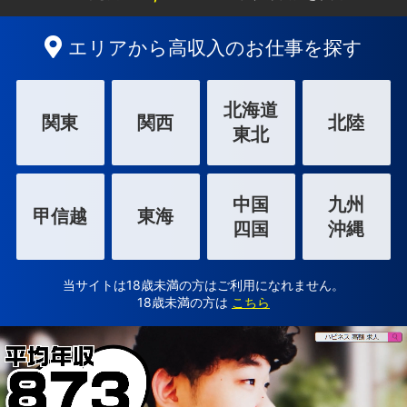
エリアから高収入のお仕事を探す
北海道
関東
関西
北陸
東北
中国
九州
甲信越
東海
四国
沖縄
当サイトは18歳未満の方はご利用になれません。
18歳未満の方は
こちら