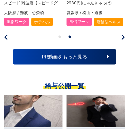
スピード 難波店【スピードグループ】
2980円(にゃんきゅっぱ)
大阪府 / 難波・心斎橋
愛媛県 / 松山・道後
風俗ワーク
風俗ワーク
ホテヘル
店舗型ヘルス
PR動画をもっと見る
給与公開一覧