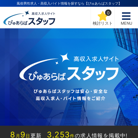
風俗男性求人・高収入バイト情報を探すなら【ぴゅあらばスタッフ】
0
検討リスト
MENU
8
9
3,253
更新
の求人情報を掲載中!
月
日
件