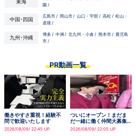
東海
園
/
広島市
/
岡山市
/
山口・宇部
/
高松
/
松山・
中国･四国
道後
/
博多
/
中洲
/
北九州・小倉
/
熊本市
/
鹿児島
九州･沖縄
市
/
PR動画一覧
働きやすさ重視！経験不
ついにオープン！まだま
問で歓迎いたします
だ一緒に働く仲間大募集
中です！
2026/08/09/ 22:45 UP
2026/08/09/ 22:05 UP