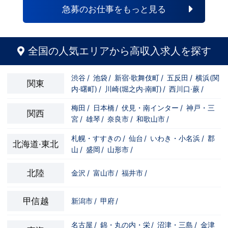
急募のお仕事をもっと見る
全国の人気エリアから高収入求人を探す
渋谷
/
池袋
/
新宿·歌舞伎町
/
五反田
/
横浜(関
関東
内·曙町)
/
川崎(堀之内·南町)
/
西川口·蕨
/
梅田
/
日本橋
/
伏見・南インター
/
神戸・三
関西
宮
/
雄琴
/
奈良市
/
和歌山市
/
札幌・すすきの
/
仙台
/
いわき・小名浜
/
郡
北海道·東北
山
/
盛岡
/
山形市
/
北陸
金沢
/
富山市
/
福井市
/
甲信越
新潟市
/
甲府
/
名古屋
/
錦・丸の内・栄
/
沼津・三島
/
金津