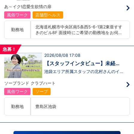
イトレジャー業界だからといって一般大手
00 yenLanguage allowance introduced
あ～イク!恋愛生欲情の扉
企業様に引けを取らない体制で取り組んで
More preferential for those who are fluen
いる会社です。そのため、誰もが安心して
t in 3 or more languages인바운드 대책 철
風俗ワーク
店舗型ヘルス
入社・勤務のできる環境なのです。それで
저 공략무조건 월급 40만엔부터 시작!어
もまだ不安だな…と思う方は是非オフィシ
학 수당 도입3개 국어 이상 가능자 우대 徹
北海道札幌市中央区南5条西5-6-1第2東亜すす
ャルサイトをご覧下さい。
底的入站策略無條件月薪 400,000 日圓起
勤務地
きのビル8F 面接時にご希望の勤務地をお伺い
【https://happiness-group.biz/】※お手
推出語言津貼能說至少三種語言者優先
数ですがコピー＆ペーストしてURLを開い
し、配属店舗を決定いたします。 入社後の転
ていただければです。応募に迷ってる方や
勤についても希望を考慮いたします。 ■土浦
他社と比較検討中など。そのような時は1
急募！
エリア：茨城県土浦市桜町 ・JR常磐線土浦駅
回サイトを見ていただければ何か変わるか
2026/08/08 17:08
■横浜エリア：神奈川県横浜市中区 ・京急線
もしれません。アナタからのご連絡お待ち
黄金町駅、日ノ出町駅 ・市営地下鉄阪東橋
しております。
【スタッフインタビュー】未経験
駅、伊勢佐木長者町駅 ・JR横浜線関内駅 ■札
で飛び込んだスタッフが語る職場
池袋エリア所属スタッフの北村さんのイン
幌エリア：北海道札幌市 地下鉄南北線すすき
タビュー動画を公開しました。「怖い人い
のリアル
の駅
るのかな…？」そんな不安を抱えながら好
ソープランド クラブハート
奇心で裏方に飛び込んだ北村さん。実際に
は、入社初日でそのイメージがガラッと変
風俗ワーク
ソープ
わり、「本当に優しい人ばかり」と感じた
そうです。未経験のキャストに寄り添い、
不安な表情が笑顔に変わっていく瞬間を見
勤務地
豊島区池袋
届けることが、この仕事の大きなやりがい
だと語ってくれました。動画では、入社の
きっかけから、職場の雰囲気、自分が成長
できたポイント、将来の展望までリアルに
話してくれています。 動画はこちらから
↓https://youtu.be/UY9DxQ22NBA