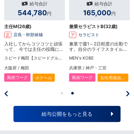
給与合計
給与合計
544,780
165,000
円
円
主任M
(26歳)
兼業セラピストB
(32歳)
店長・幹部候補
セラピスト
正
ア
入社してからコツコツと頑張
兼業で週1～2日程度の出勤で
って、 今では主任の役職に就
す。自分のライフスタイルに
きました！ お給料面もかなり
合った日数で働いていますが
スピード梅田【スピードグループ】
MEN's KOBE
昇給して頂けたので、頑張れ
収入面でも助かってます。本
ば頑張るだけ反映して頂ける
業だけではできなかった多少
大阪府 / 梅田
兵庫県 / 神戸・三宮
会社です。 ダークなイメージ
の贅沢もできるようになり、
がありましたが全くそのよう
頑張りがいを感じています。
風俗ワーク
風俗ワーク
ホテヘル
女性用風俗
なことも無く、シフトなども
（女風）
無理の無い範囲で組めます
し、しっかり定時で帰れま
す！ 帰りに仲間と食事に出る
のが最近の楽しみですね！
給与公開をもっと見る