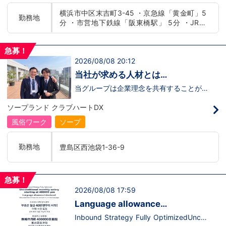
たらいいのか？を考えられる上記のような
横浜市中区末吉町3-45 ・京急線「黄金町」5
方が当グループでは活躍の場を広げていま
勤務地
分 ・市営地下鉄線「阪東橋駅」 5分 ・JR線
す。他にも…・失敗しても諦めない！・と
にかくやる気だけは負けない！・環境を変
「関内駅」15分
えてチャレンジしたい！・とにかくお給料
をあげたい！など。接客業経験がないから
急募！
ダメという事は一切なく、自分の将来のビ
2026/08/08 20:12
ジョンの為にこうしたい！こうなりたい！
と強い意志を持ってる方にも平等にチャン
当社が求める人材とは…
スがある職場になっています。その為、未
経験からの応募も大歓迎です。今働いてる
当グループは企業理念を共有することがで
先輩方は、異業種から転職してきた方が圧
き、【情熱】【向上心】【チャレンジ精
倒的に多いです。「ちょっと求めてる人物
神】を持っている方を求めています。さら
ソープランド クラブハートDX
像と自分は違うかも…？」と思う方もいる
に！『ハピネスグループは、店舗数が増え
と思います。ですが、よく考えてくださ
ます！！』つまり…【店長/幹部】の空き
風俗ワーク
ソープ
い。全てが当てはまる人の方が少ないと思
枠があるってことです。実際に働いてみ
います。ココは自分にも当てはまる！で十
て、上が詰まってて空き枠が無い…全然役
分なんです。まずは応募して、面接時にあ
職者になれない(´;ω;｀)なんて経験はあり
勤務地
豊島区西池袋1-36-9
なたの想いを聞かせてください。その後、
ませんか？？当グループは年功序列ではな
私たちの想いを説明させていただきます。
く実力主義です。頑張り次第でいくらでも
その話の中で共感できるか/出来ないかだ
店長や幹部枠への昇格が可能なんです！力
と思います。ご応募お待ちしておりま
のある方には必要な席をしっかりご用意で
急募！
す！！
きる環境ですのでご安心ください。実際に
2026/08/08 17:59
入社後、最短で8ヶ月で店長になった先輩
もいます。その先輩のあとにアナタも続き
Language allowance
ませんか！？勿論、男性だけではなく女性
introduced/推出語言津貼
も活躍中。ハピネスグループ初の女性店長
Inbound Strategy Fully OptimizedUncon
だって目指せます。ハピネスグループはナ
ditional monthly salary starting at 400,0