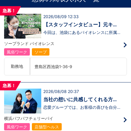
急募！
2026/08/09 12:33
【スタッフインタビュー】元キャ
ストの佐藤さんが語る“接客にこだ
今回は、池袋にあるバイオレンスに所属し
ている 佐藤さんにインタビューを行いま
わる仕事観”
した。佐藤さんは、もともとキャストとし
ソープランド バイオレンス
て働いていた経験を持ちながら、安定を求
めて“裏方スタッフ”へ転身したスタッフの
風俗ワーク
ソープ
ひとりです。転職の決め手は、この業界で
は珍しい 社会保険完備の福利厚生 。
「長く働くことを考えたら、安心できる環
勤務地
豊島区西池袋1-36-9
境を選びたかった」 と語ってくれまし
た。佐藤さんのリアルな声は、裏方のお仕
事に興味がある方にぴったりの内容です。
↓ぜひインタビュー動画をご覧ください！
急募！
↓ https://youtu.be/Qrj8QYFbNA8
2026/08/08 20:37
当社の想いに共感してくれる方、
大募集‼
恋愛グループでは、お客様の喜びを自分自
身の喜びに感じられるような人物を求めて
います！・接客が好き・お客様が笑顔にな
横浜パフパフチェリーパイ
ると自分も嬉しい・お客様だけでなく、働
く仲間もキャストさんも笑顔になると嬉し
風俗ワーク
店舗型ヘルス
い・喜んで(楽しんで)もらう為にはどうし