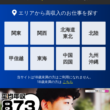
エリアから高収入のお仕事を探す
北海道
関東
関西
北陸
東北
中国
九州
甲信越
東海
四国
沖縄
当サイトは18歳未満の方はご利用になれません。
18歳未満の方は
こちら