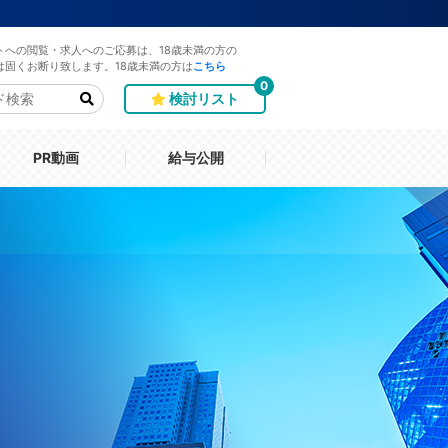
トへの閲覧・求人へのご応募は、18歳未満の方の
は固くお断り致します。18歳未満の方は
こちら
0
検討リスト
PR動画
給与公開