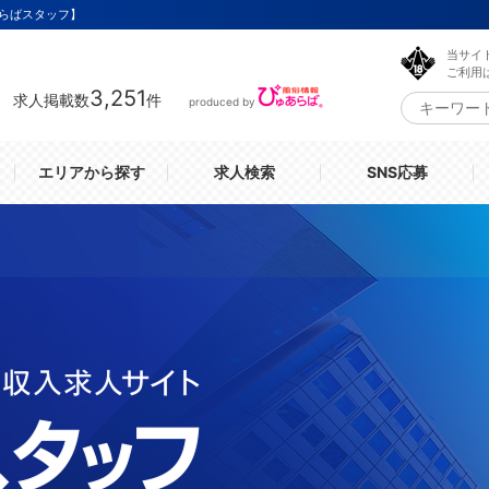
らばスタッフ】
当サイ
ご利用
3,251
求人掲載数
件
produced by
エリアから探す
求人検索
SNS応募