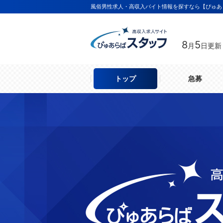
風俗男性求人・高収入バイト情報を探すなら【ぴゅあ
8
5
月
日更新
トップ
急募