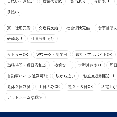
日払い・週払い
残業代支給
賞与あり
昇給あり
前払い
寮・社宅完備
交通費支給
社会保険完備
食事補助
研修あり
社員登用あり
タトゥーOK
Wワーク・副業可
短期・アルバイトOK
勤務時間・曜日応相談
残業なし
大型連休あり
即
自動車/バイク通勤可能
駅から近い
独立支援制度あり
週休２日制度
土日のみOK
週２～３日OK
終電上が
アットホームな職場