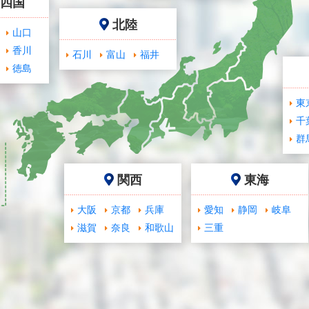
･四国
北陸
山口
香川
石川
富山
福井
徳島
東
千
群
関西
東海
大阪
京都
兵庫
愛知
静岡
岐阜
滋賀
奈良
和歌山
三重