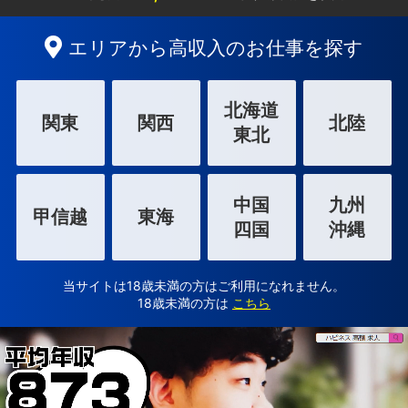
エリアから高収入のお仕事を探す
北海道
関東
関西
北陸
東北
中国
九州
甲信越
東海
四国
沖縄
当サイトは18歳未満の方はご利用になれません。
18歳未満の方は
こちら