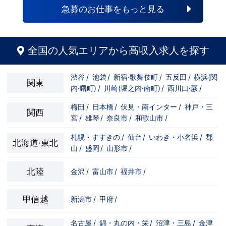
急募のお仕事をもっと見る
全国の人気エリアから高収入求人を探す
渋谷
/
池袋
/
新宿·歌舞伎町
/
五反田
/
横浜(関
関東
内·曙町)
/
川崎(堀之内·南町)
/
西川口·蕨
/
梅田
/
日本橋
/
伏見・南インター
/
神戸・三
関西
宮
/
雄琴
/
奈良市
/
和歌山市
/
札幌・すすきの
/
仙台
/
いわき・小名浜
/
郡
北海道·東北
山
/
盛岡
/
山形市
/
北陸
金沢
/
富山市
/
福井市
/
甲信越
新潟市
/
甲府
/
名古屋
/
錦・丸の内・栄
/
沼津・三島
/
金津