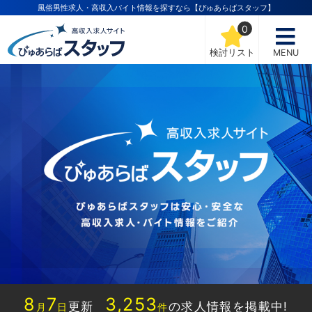
風俗男性求人・高収入バイト情報を探すなら【ぴゅあらばスタッフ】
0
検討リスト
MENU
8
7
3,253
更新
の求人情報を掲載中!
月
日
件