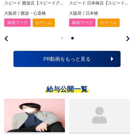
スピード 日本橋店【スピードグループ】
大阪回春性感エステティーク 谷九店【スピードグループ】
エコ天王
/ 日本橋
大阪府 / 谷町九丁目・天王寺
大阪府 
ワーク
風俗ワーク
風俗ワ
ホテヘル
風俗エステ
PR動画をもっと見る
給与公開一覧