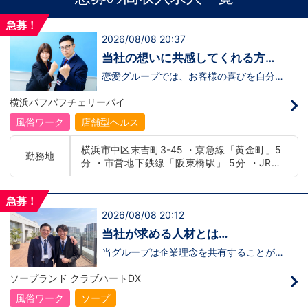
急募！
2026/08/08 20:37
当社の想いに共感してくれる方、
大募集‼
恋愛グループでは、お客様の喜びを自分自
身の喜びに感じられるような人物を求めて
います！・接客が好き・お客様が笑顔にな
横浜パフパフチェリーパイ
ると自分も嬉しい・お客様だけでなく、働
く仲間もキャストさんも笑顔になると嬉し
風俗ワーク
店舗型ヘルス
い・喜んで(楽しんで)もらう為にはどうし
たらいいのか？を考えられる上記のような
横浜市中区末吉町3-45 ・京急線「黄金町」5
方が当グループでは活躍の場を広げていま
勤務地
分 ・市営地下鉄線「阪東橋駅」 5分 ・JR線
す。他にも…・失敗しても諦めない！・と
にかくやる気だけは負けない！・環境を変
「関内駅」15分
えてチャレンジしたい！・とにかくお給料
をあげたい！など。接客業経験がないから
急募！
ダメという事は一切なく、自分の将来のビ
2026/08/08 20:12
ジョンの為にこうしたい！こうなりたい！
と強い意志を持ってる方にも平等にチャン
当社が求める人材とは…
スがある職場になっています。その為、未
経験からの応募も大歓迎です。今働いてる
当グループは企業理念を共有することがで
先輩方は、異業種から転職してきた方が圧
き、【情熱】【向上心】【チャレンジ精
倒的に多いです。「ちょっと求めてる人物
神】を持っている方を求めています。さら
ソープランド クラブハートDX
像と自分は違うかも…？」と思う方もいる
に！『ハピネスグループは、店舗数が増え
と思います。ですが、よく考えてくださ
ます！！』つまり…【店長/幹部】の空き
風俗ワーク
ソープ
い。全てが当てはまる人の方が少ないと思
枠があるってことです。実際に働いてみ