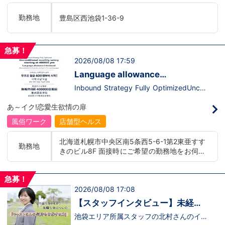
います。ココは自分にも当てはまる！で十
て、上が詰まってて空き枠が無い…全然役
分なんです。まずは応募して、面接時にあ
職者になれない(´;ω;｀)なんて経験はあり
勤務地
豊島区西池袋1-36-9
なたの想いを聞かせてください。その後、
ませんか？？当グループは年功序列ではな
私たちの想いを説明させていただきます。
く実力主義です。頑張り次第でいくらでも
その話の中で共感できるか/出来ないかだ
店長や幹部枠への昇格が可能なんです！力
と思います。ご応募お待ちしておりま
のある方には必要な席をしっかりご用意で
急募！
す！！
きる環境ですのでご安心ください。実際に
2026/08/08 17:59
入社後、最短で8ヶ月で店長になった先輩
もいます。その先輩のあとにアナタも続き
Language allowance
ませんか！？勿論、男性だけではなく女性
introduced/推出語言津貼
も活躍中。ハピネスグループ初の女性店長
Inbound Strategy Fully OptimizedUncon
だって目指せます。ハピネスグループはナ
ditional monthly salary starting at 400,0
イトレジャー業界だからといって一般大手
00 yenLanguage allowance introduced
あ～イク!恋愛生欲情の扉
企業様に引けを取らない体制で取り組んで
More preferential for those who are fluen
いる会社です。そのため、誰もが安心して
t in 3 or more languages인바운드 대책 철
風俗ワーク
店舗型ヘルス
入社・勤務のできる環境なのです。それで
저 공략무조건 월급 40만엔부터 시작!어
もまだ不安だな…と思う方は是非オフィシ
학 수당 도입3개 국어 이상 가능자 우대 徹
北海道札幌市中央区南5条西5-6-1第2東亜すす
ャルサイトをご覧下さい。
底的入站策略無條件月薪 400,000 日圓起
勤務地
きのビル8F 面接時にご希望の勤務地をお伺い
【https://happiness-group.biz/】※お手
推出語言津貼能說至少三種語言者優先
数ですがコピー＆ペーストしてURLを開い
し、配属店舗を決定いたします。 入社後の転
ていただければです。応募に迷ってる方や
勤についても希望を考慮いたします。 ■土浦
他社と比較検討中など。そのような時は1
急募！
エリア：茨城県土浦市桜町 ・JR常磐線土浦駅
回サイトを見ていただければ何か変わるか
2026/08/08 17:08
■横浜エリア：神奈川県横浜市中区 ・京急線
もしれません。アナタからのご連絡お待ち
黄金町駅、日ノ出町駅 ・市営地下鉄阪東橋
しております。
【スタッフインタビュー】未経験
駅、伊勢佐木長者町駅 ・JR横浜線関内駅 ■札
で飛び込んだスタッフが語る職場
池袋エリア所属スタッフの北村さんのイン
幌エリア：北海道札幌市 地下鉄南北線すすき
タビュー動画を公開しました。「怖い人い