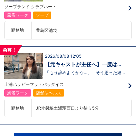
のリアル
の駅
るのかな…？」そんな不安を抱えながら好
ソープランド クラブハート
奇心で裏方に飛び込んだ北村さん。実際に
は、入社初日でそのイメージがガラッと変
風俗ワーク
ソープ
わり、「本当に優しい人ばかり」と感じた
そうです。未経験のキャストに寄り添い、
不安な表情が笑顔に変わっていく瞬間を見
勤務地
豊島区池袋
届けることが、この仕事の大きなやりがい
だと語ってくれました。動画では、入社の
きっかけから、職場の雰囲気、自分が成長
できたポイント、将来の展望までリアルに
急募！
話してくれています。 動画はこちらから
2026/08/08 12:05
↓https://youtu.be/UY9DxQ22NBA
【元キャストが主任へ】一度は退
職を考えた3年目スタッフの転機
「もう辞めようかな...」 そう思った経験
があるからこそ、今の彼女がありま
す。 今回の動画では、土浦店所属・森田
土浦ハッピーマットパラダイス
主任にインタビュー。元キャストの彼女
が、入社してから挫折を経験しながら
風俗ワーク
店舗型ヘルス
も 主任へと成長した背景 には、意外に
も “社長との距離の近さ” がありまし
た。 当グループを選んだ理由、印象に残
勤務地
JR常磐線土浦駅西口より徒歩5分
っているエピソード、そして意外な趣味ま
で。森田主任の飾らない人柄が垣間見える
インタビューです。 動画はこちらから
↓ https://www.youtube.com/watch?
v=trgURXGX--8