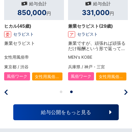
給与合計
給与合計
331,000
1,350
円
円
兼業セラピスト
(29歳)
YO
(22歳)
セラピスト
送迎ドライバー
ア
委
兼業ですが、頑張れば頑張る
スターグループさんのドラ
だけ報酬という形で返ってく
バーは業務委託契約、 しか
るのでやりがいがあります。
時給がとても高いうえに、
MEN's KOBE
天空のマット 熊本店
まだ初めて数か月ですが、先
グループさんと 違って基本
輩やスタッフさんからのサポ
には女性の送迎業務のみ。 
兵庫県 / 神戸・三宮
熊本県 / 熊本市
ート・フォローもあり成長で
いてみると服装も自由、社
きている実感があります。も
の方々もしっかりしており
風俗ワーク
風俗ワーク
女性用風俗
風俗エステ
っと高みを目指していこうと
前のグループとは比べ物に
（女風）
思います。
らないほど働きやすいです
（前はドライバーの扱いが
当にひどかった・・・） 時
も上げていただき、空き時
を有効活用出来るこのお仕
給与公開をもっと見る
は 本当におすすめですよ！