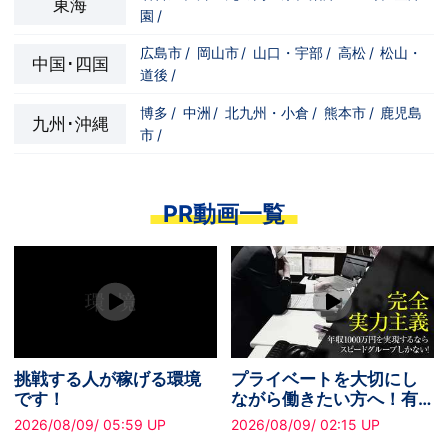
東海
園
/
広島市
/
岡山市
/
山口・宇部
/
高松
/
松山・
中国･四国
道後
/
博多
/
中洲
/
北九州・小倉
/
熊本市
/
鹿児島
九州･沖縄
市
/
PR動画一覧
イベートを大切にし
長く働きたくなる職場の
応募条
ら働きたい方へ！有
魅力をお伝えします。
最短で
暇あり
あり✧
08/09/ 02:15 UP
2026/08/09/ 07:51 UP
2026/08