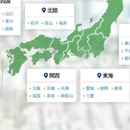
･四国
北陸
山口
香川
石川
富山
福井
徳島
東
千
群
関西
東海
大阪
京都
兵庫
愛知
静岡
岐阜
滋賀
奈良
和歌山
三重