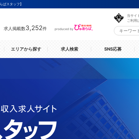
らばスタッフ】
当サイ
ご利用
3,252
求人掲載数
件
produced by
エリアから探す
求人検索
SNS応募