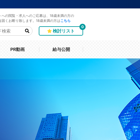
トへの閲覧・求人へのご応募は、18歳未満の方の
は固くお断り致します。18歳未満の方は
こちら
0
検討リスト
PR動画
給与公開