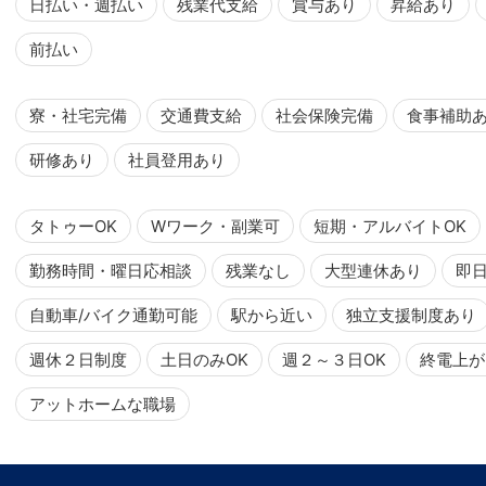
日払い・週払い
残業代支給
賞与あり
昇給あり
前払い
寮・社宅完備
交通費支給
社会保険完備
食事補助
研修あり
社員登用あり
タトゥーOK
Wワーク・副業可
短期・アルバイトOK
勤務時間・曜日応相談
残業なし
大型連休あり
即
自動車/バイク通勤可能
駅から近い
独立支援制度あり
週休２日制度
土日のみOK
週２～３日OK
終電上が
アットホームな職場