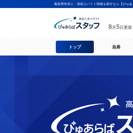
風俗男性求人・高収入バイト情報を探すなら【ぴゅあ
8
5
月
日更新
トップ
急募