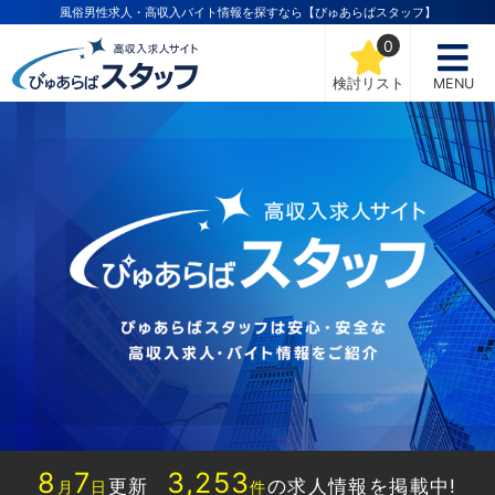
風俗男性求人・高収入バイト情報を探すなら【ぴゅあらばスタッフ】
0
検討リスト
MENU
8
7
3,253
更新
の求人情報を掲載中!
月
日
件