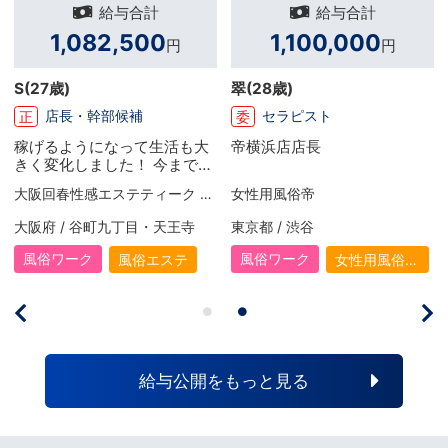
給与合計
給与合計
500,000
500,000
円
円
岳
(29歳)
かける
(25歳)
セラピスト
セラピスト
委
委
兼業セラピスト
女性用風俗帝
女性用風俗帝
東京都 / 渋谷
東京都 / 渋谷
風俗ワーク
風俗ワーク
女性用風俗
女性用風俗
（女風）
（女風）
給与公開をもっと見る