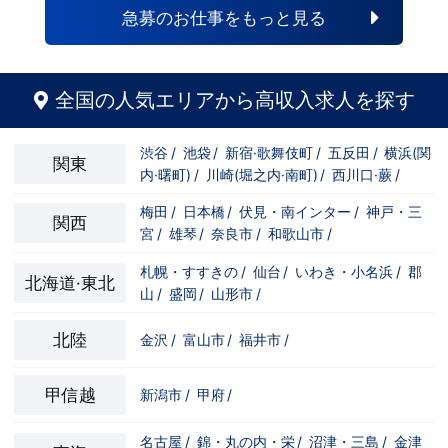
急募のお仕事をもっと見る
全国の人気エリアから高収入求人を探す
渋谷
/
池袋
/
新宿·歌舞伎町
/
五反田
/
横浜(関
関東
内·曙町)
/
川崎(堀之内·南町)
/
西川口·蕨
/
梅田
/
日本橋
/
伏見・南インター
/
神戸・三
関西
宮
/
雄琴
/
奈良市
/
和歌山市
/
札幌・すすきの
/
仙台
/
いわき・小名浜
/
郡
北海道·東北
山
/
盛岡
/
山形市
/
北陸
金沢
/
富山市
/
福井市
/
甲信越
新潟市
/
甲府
/
名古屋
/
錦・丸の内・栄
/
沼津・三島
/
金津