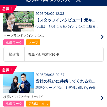
急募！
2026/08/09 12:33
【スタッフインタビュー】元キャ
ストの佐藤さんが語る“接客にこだ
今回は、池袋にあるバイオレンスに所属し
ている 佐藤さんにインタビューを行いま
わる仕事観”
した。佐藤さんは、もともとキャストとし
ソープランド バイオレンス
て働いていた経験を持ちながら、安定を求
めて“裏方スタッフ”へ転身したスタッフの
風俗ワーク
ソープ
ひとりです。転職の決め手は、この業界で
は珍しい 社会保険完備の福利厚生 。
「長く働くことを考えたら、安心できる環
勤務地
豊島区西池袋1-36-9
境を選びたかった」 と語ってくれまし
た。佐藤さんのリアルな声は、裏方のお仕
事に興味がある方にぴったりの内容です。
↓ぜひインタビュー動画をご覧ください！
急募！
↓ https://youtu.be/Qrj8QYFbNA8
2026/08/08 20:37
当社の想いに共感してくれる方、
大募集‼
恋愛グループでは、お客様の喜びを自分自
身の喜びに感じられるような人物を求めて
います！・接客が好き・お客様が笑顔にな
横浜パフパフチェリーパイ
ると自分も嬉しい・お客様だけでなく、働
く仲間もキャストさんも笑顔になると嬉し
風俗ワーク
店舗型ヘルス
い・喜んで(楽しんで)もらう為にはどうし