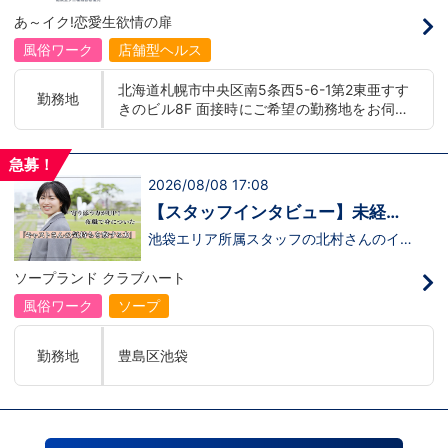
イトレジャー業界だからといって一般大手
00 yenLanguage allowance introduced
あ～イク!恋愛生欲情の扉
企業様に引けを取らない体制で取り組んで
More preferential for those who are fluen
いる会社です。そのため、誰もが安心して
t in 3 or more languages인바운드 대책 철
風俗ワーク
店舗型ヘルス
入社・勤務のできる環境なのです。それで
저 공략무조건 월급 40만엔부터 시작!어
もまだ不安だな…と思う方は是非オフィシ
학 수당 도입3개 국어 이상 가능자 우대 徹
北海道札幌市中央区南5条西5-6-1第2東亜すす
ャルサイトをご覧下さい。
底的入站策略無條件月薪 400,000 日圓起
勤務地
きのビル8F 面接時にご希望の勤務地をお伺い
【https://happiness-group.biz/】※お手
推出語言津貼能說至少三種語言者優先
数ですがコピー＆ペーストしてURLを開い
し、配属店舗を決定いたします。 入社後の転
ていただければです。応募に迷ってる方や
勤についても希望を考慮いたします。 ■土浦
他社と比較検討中など。そのような時は1
急募！
エリア：茨城県土浦市桜町 ・JR常磐線土浦駅
回サイトを見ていただければ何か変わるか
2026/08/08 17:08
■横浜エリア：神奈川県横浜市中区 ・京急線
もしれません。アナタからのご連絡お待ち
黄金町駅、日ノ出町駅 ・市営地下鉄阪東橋
しております。
【スタッフインタビュー】未経験
駅、伊勢佐木長者町駅 ・JR横浜線関内駅 ■札
で飛び込んだスタッフが語る職場
池袋エリア所属スタッフの北村さんのイン
幌エリア：北海道札幌市 地下鉄南北線すすき
タビュー動画を公開しました。「怖い人い
のリアル
の駅
るのかな…？」そんな不安を抱えながら好
ソープランド クラブハート
奇心で裏方に飛び込んだ北村さん。実際に
は、入社初日でそのイメージがガラッと変
風俗ワーク
ソープ
わり、「本当に優しい人ばかり」と感じた
そうです。未経験のキャストに寄り添い、
不安な表情が笑顔に変わっていく瞬間を見
勤務地
豊島区池袋
届けることが、この仕事の大きなやりがい
だと語ってくれました。動画では、入社の
きっかけから、職場の雰囲気、自分が成長
できたポイント、将来の展望までリアルに
話してくれています。 動画はこちらから
↓https://youtu.be/UY9DxQ22NBA