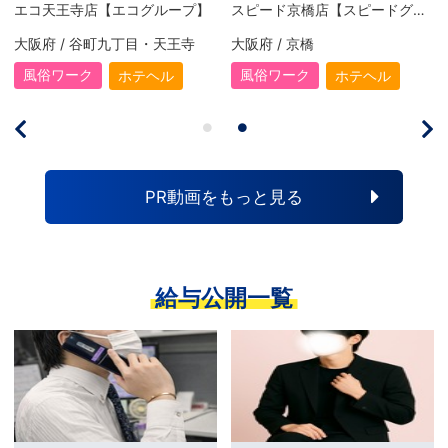
スピード 日本橋店【スピードグループ】
2980円(にゃんきゅっぱ)
大阪府 / 日本橋
愛媛県 / 松山・道後
風俗ワーク
風俗ワーク
ホテヘル
店舗型ヘルス
PR動画をもっと見る
給与公開一覧