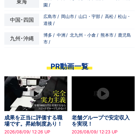
東海
園
/
広島市
/
岡山市
/
山口・宇部
/
高松
/
松山・
中国･四国
道後
/
博多
/
中洲
/
北九州・小倉
/
熊本市
/
鹿児島
九州･沖縄
市
/
PR動画一覧
新しい挑戦を応援！異業
ついにオープン！まだま
種からでも大歓迎です！
だ一緒に働く仲間大募集
中です！
2026/08/09/ 14:29 UP
2026/08/09/ 14:05 UP