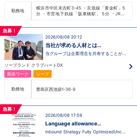
たらいいのか？を考えられる上記のような
横浜市中区末吉町3-45 ・京急線「黄金町」5
方が当グループでは活躍の場を広げていま
勤務地
分 ・市営地下鉄線「阪東橋駅」 5分 ・JR線
す。他にも…・失敗しても諦めない！・と
にかくやる気だけは負けない！・環境を変
「関内駅」15分
えてチャレンジしたい！・とにかくお給料
をあげたい！など。接客業経験がないから
急募！
ダメという事は一切なく、自分の将来のビ
2026/08/08 20:12
ジョンの為にこうしたい！こうなりたい！
と強い意志を持ってる方にも平等にチャン
当社が求める人材とは…
スがある職場になっています。その為、未
経験からの応募も大歓迎です。今働いてる
当グループは企業理念を共有することがで
先輩方は、異業種から転職してきた方が圧
き、【情熱】【向上心】【チャレンジ精
倒的に多いです。「ちょっと求めてる人物
神】を持っている方を求めています。さら
ソープランド クラブハートDX
像と自分は違うかも…？」と思う方もいる
に！『ハピネスグループは、店舗数が増え
と思います。ですが、よく考えてくださ
ます！！』つまり…【店長/幹部】の空き
風俗ワーク
ソープ
い。全てが当てはまる人の方が少ないと思
枠があるってことです。実際に働いてみ
います。ココは自分にも当てはまる！で十
て、上が詰まってて空き枠が無い…全然役
分なんです。まずは応募して、面接時にあ
職者になれない(´;ω;｀)なんて経験はあり
勤務地
豊島区西池袋1-36-9
なたの想いを聞かせてください。その後、
ませんか？？当グループは年功序列ではな
私たちの想いを説明させていただきます。
く実力主義です。頑張り次第でいくらでも
その話の中で共感できるか/出来ないかだ
店長や幹部枠への昇格が可能なんです！力
と思います。ご応募お待ちしておりま
のある方には必要な席をしっかりご用意で
急募！
す！！
きる環境ですのでご安心ください。実際に
2026/08/08 17:59
入社後、最短で8ヶ月で店長になった先輩
もいます。その先輩のあとにアナタも続き
Language allowance
ませんか！？勿論、男性だけではなく女性
introduced/推出語言津貼
も活躍中。ハピネスグループ初の女性店長
Inbound Strategy Fully OptimizedUncon
だって目指せます。ハピネスグループはナ
ditional monthly salary starting at 400,0