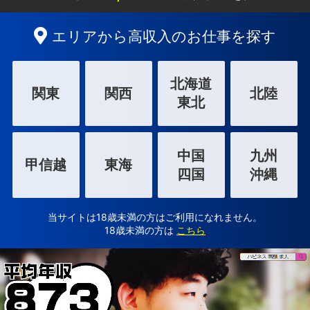
エリアから高収入のお仕事を探す
北海道
関東
関西
北陸
東北
中国
九州
甲信越
東海
四国
沖縄
当サイトは18歳未満の方はご利用になれません。
18歳未満の方は
こちら