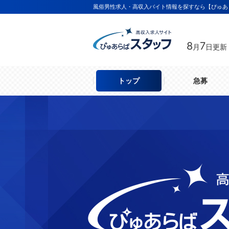
風俗男性求人・高収入バイト情報を探すなら【ぴゅあ
8
7
月
日更新
トップ
急募