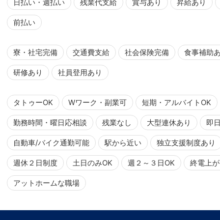
日払い・週払い
残業代支給
賞与あり
昇給あり
前払い
寮・社宅完備
交通費支給
社会保険完備
食事補助
研修あり
社員登用あり
タトゥーOK
Wワーク・副業可
短期・アルバイトOK
勤務時間・曜日応相談
残業なし
大型連休あり
即
自動車/バイク通勤可能
駅から近い
独立支援制度あり
週休２日制度
土日のみOK
週２～３日OK
終電上が
アットホームな職場