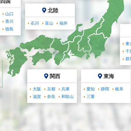
･四国
北陸
山口
香川
石川
富山
福井
徳島
東
千
群
関西
東海
大阪
京都
兵庫
愛知
静岡
岐阜
滋賀
奈良
和歌山
三重