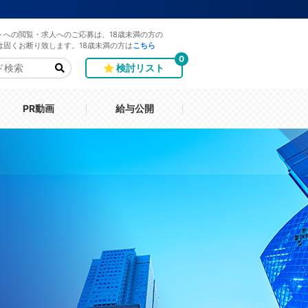
トへの閲覧・求人へのご応募は、18歳未満の方の
は固くお断り致します。18歳未満の方は
こちら
0
検討リスト
PR動画
給与公開