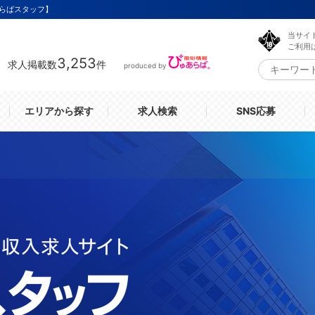
らばスタッフ】
当サイ
ご利用
3,253
求人掲載数
件
produced by
エリアから探す
求人検索
SNS応募