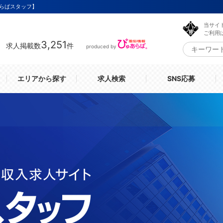
らばスタッフ】
当サイ
ご利用
3,251
求人掲載数
件
produced by
エリアから探す
求人検索
SNS応募