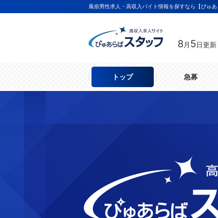
風俗男性求人・高収入バイト情報を探すなら【ぴゅあ
8
5
月
日更新
トップ
急募