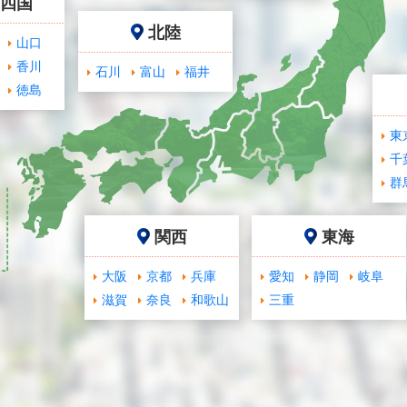
･四国
北陸
山口
香川
石川
富山
福井
徳島
東
千
群
関西
東海
大阪
京都
兵庫
愛知
静岡
岐阜
滋賀
奈良
和歌山
三重