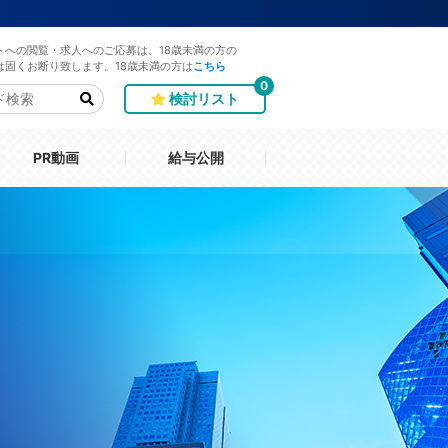
トへの閲覧・求人へのご応募は、18歳未満の方の
は固くお断り致します。18歳未満の方は
こちら
0
検討リスト
PR動画
給与公開