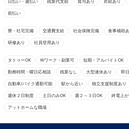
日払い・週払い
残業代支給
賞与あり
昇給あり
前払い
寮・社宅完備
交通費支給
社会保険完備
食事補助
研修あり
社員登用あり
タトゥーOK
Wワーク・副業可
短期・アルバイトOK
勤務時間・曜日応相談
残業なし
大型連休あり
即
自動車/バイク通勤可能
駅から近い
独立支援制度あり
週休２日制度
土日のみOK
週２～３日OK
終電上が
アットホームな職場