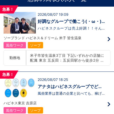
急募！
2026/08/07 19:09
好調なグループで働こう(・ω・)
ノ
ハピネスクループは売上好調！！そんな
中、また店舗数が増えるとか…そんな噂も
ございます。では！好調なハピネスグルー
ソープランド ハピネス＆ドリーム 米子 皆生温泉
プで働く利点とは！？新しいお店がまた増
える予定なので役職ポストに空き枠有！！
風俗ワーク
ソープ
つまり・・・ハピネスグループの中でも、
今！1番役職に就けるチャンスが転がって
米子市皆生温泉3丁目 下記いずれかの店舗に
いるんです。こ、これは…(ﾟДﾟ;)「今」入
勤務地
配属 東京 五反田：五反田駅から徒歩2分 池
社するべきじゃないですか！？！？のし上
がりたいなら、このビッグチャンス見逃さ
袋：池袋駅西口から徒歩2分 吉原：三ノ輪駅
ないでください！！チャンスの多いグルー
から徒歩8分 神奈川 横浜：京急線黄金町駅か
プで上を目指しませんか？？当グループは
急募！
ら徒歩8分 茨城 水戸：水戸駅からバス5分 北
年功序列ではなく実力主義です。頑張り次
2026/08/07 18:25
海道 札幌：すすきの駅から徒歩5分 中国・四
第でいくらでも店長や幹部枠への昇格が可
国 鳥取：米子市皆生温泉 愛媛：松山道後温泉
能なんです！力のある方には必要な席をし
アナタはハピネスグループでどん
っかりご用意できる環境ですのでご安心く
九州・沖縄 福岡：中洲川端駅から徒歩8分 沖
な未来を描きますか？
ださい。実際に入社後、最短で8ヶ月で店
風俗業界は普通の企業と比べても、稼げる
縄：那覇市※出店準備中 他にも続々出店予定
長になった先輩もいます。その先輩のあと
業界ではあります。ではアナタはハピネス
遠方からのご応募の方にはWEB面接対応して
にアナタも続きませんか！？勿論、男性だ
に入社した際、稼ぐ他にどんな目標を掲げ
ハピネス東京 吉原店
おります
けではなく女性も活躍中。ハピネスグルー
ますか？？■社員として上を目指す■社長
プ初の女性店長だって目指せます。それで
を目指すハピネスグループでは、どちらも
風俗ワーク
ソープ
もまだ迷ってるって方は是非オフィシャル
目指すことが可能です！！社員として上を