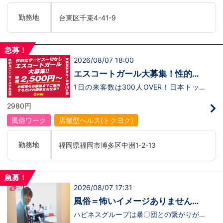
サイトをご覧下さい。
目指すには、まずは接客スキルの向上やお
【https://happiness-group.biz/​】※お手
店の事を知る必要だったり、働く仲間とど
勤務地
台東区千束4-41-9
数ですがコピー＆ペーストしてURLを開い
うやったら上手くいくのか、お店の運営方
ていただければです。先輩のインタビュー
法など。まずは自分が所属するお店の事を
動画など、アナタが一歩踏み出すキッカケ
理解していく必要があります。それが出来
になるものがあるかもしれません。是非ご
た人から、主任→副店長→店長とお店を任
急募！
覧ください(^^)鳥取米子で「オトコの出稼
せられる存在に。では、社長を目指すに
2026/08/07 18:00
ぎキャンペーン」実施中！1年勤務480万
は？上記のお店の事を知るのは大前提で
円＋目標達成報奨金100万円☆※今だけ限
+店舗を運営・管理していくことが求めら
エスコートガール大募集！性的サ
定引越し代も当社負担！！！
れます。管理は勿論全てのお店です。さら
ービスなしで時給2,500円～！
には働く社員の管理や人材育成に関しても
1日の来客数は300人OVER！日本トップ
高いスキルを求められることになります。
クラスの有名店！圧倒的集客力！はっきり
大変な事は多いと思いますが、やりがいは
言って毎日が忙しい！だ・か・ら受付完了
2980円
無限大だと思います。アナタは店長とし
したお客様をお部屋へご案内するエスコー
て、お店の頂上を目指すのか。社長として
トガール募集！風俗未経験だけど時給でし
風俗ワーク
店舗型ヘルス(トクヨク)
グループの頂上を目指すのか。どちらの目
っかり稼ぎたい興味あるけどまずはエスコ
標も必ず達成できる環境がハピネスグルー
ートガールからやってみたいなどなど…お
プにはあります。将来の自分について、大
仕事のくわしい内容などお気軽にお問合せ
勤務地
福岡県福岡市博多区中洲1-2-13
きな夢を描いてください！！
ください！本格的なバニーガールの衣裳で
のお仕事となり、衣裳はもちろん無料貸
与！年齢資格：18歳以上(高校生不可)の女
性給与：時給2,500円～時間：7時～24時
急募！
の間で1日3時間～、シフト自由研修期
2026/08/07 17:31
間：10日間とにかく元気で明るくて愛嬌
のある方！OLさんや学生さんのWワーク
風俗＝怖いイメージありません
にぴったりです！学歴・経験不問 未経験
か？選ぶならクリーンな会社一
者大歓迎です。面接は随時受け付けており
ハピネスグループは暴〇団との繋がりが一
ますので、お気軽にお問い合わせ下さい！
切ございません！！風俗店と言えば、怖い