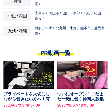
東海
園
/
広島市
/
岡山市
/
山口・宇部
/
高松
/
松山・
中国･四国
道後
/
博多
/
中洲
/
北九州・小倉
/
熊本市
/
鹿児島
九州･沖縄
市
/
PR動画一覧
プライベートを大切にし
ついにオープン！まだま
ながら働きたい方へ！有
だ一緒に働く仲間大募集
給休暇あり
中です！
2026/08/07/ 18:57 UP
2026/08/07/ 18:05 UP