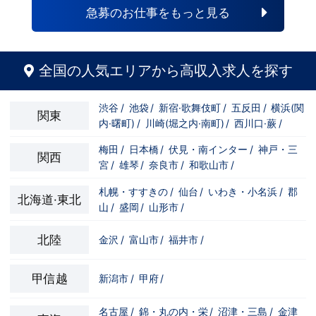
急募のお仕事をもっと見る
全国の人気エリアから高収入求人を探す
渋谷
/
池袋
/
新宿·歌舞伎町
/
五反田
/
横浜(関
関東
内·曙町)
/
川崎(堀之内·南町)
/
西川口·蕨
/
梅田
/
日本橋
/
伏見・南インター
/
神戸・三
関西
宮
/
雄琴
/
奈良市
/
和歌山市
/
札幌・すすきの
/
仙台
/
いわき・小名浜
/
郡
北海道·東北
山
/
盛岡
/
山形市
/
北陸
金沢
/
富山市
/
福井市
/
甲信越
新潟市
/
甲府
/
名古屋
/
錦・丸の内・栄
/
沼津・三島
/
金津