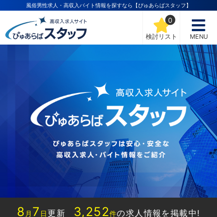
風俗男性求人・高収入バイト情報を探すなら【ぴゅあらばスタッフ】
0
検討リスト
MENU
8
7
3,252
更新
の求人情報を掲載中!
月
日
件