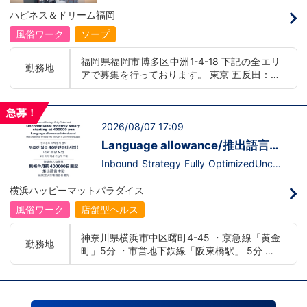
択！
人がバックにいて、辞める時とか怖い思い
ハピネス＆ドリーム福岡
をするんじゃないの…(((;´･ω･)))？？と思
ってる方も多いと思います。それは当グル
風俗ワーク
ソープ
ープではありえません！！！！また、そう
いったイメージ改革にも積極的に取り組ん
福岡県福岡市博多区中洲1-4-18 下記の全エリ
でおります。詳しくは、弊社社長がお答え
勤務地
アで募集を行っております。 東京 五反田：五
している動画をお店ページにアップしてお
りますのでご確認ください！安心安全に働
反田駅から徒歩2分 池袋：池袋駅西口から徒
くなら、ハピネスグループ一択です！！あ
歩2分 吉原：三ノ輪駅から徒歩8分 神奈川 横
なたのなりたい未来をハピネス＆ドリーム
急募！
浜：京急線黄金町駅から徒歩8分 茨城 水戸：
福岡で描きませんか？？ご応募お待ちして
2026/08/07 17:09
水戸駅からバス5分 福岡 福岡：中洲川端駅か
おります。
ら徒歩8分 北海道 札幌：すすきの駅から徒歩
Language allowance/推出語言津
5分 中国・四国 鳥取：米子市皆生温泉 愛媛：
貼/어학 수당 도입
Inbound Strategy Fully OptimizedUncon
松山道後温泉 沖縄 沖縄：那覇市※出店準備中
ditional monthly salary starting at 400,0
他にも続々出店予定 遠方からのご応募の方に
00 yenLanguage allowance introduced
横浜ハッピーマットパラダイス
はWEB面接対応しております
More preferential for those who are fluen
t in 3 or more languages인바운드 대책 철
風俗ワーク
店舗型ヘルス
저 공략무조건 월급 40만엔부터 시작!어
학 수당 도입3개 국어 이상 가능자 우대 徹
神奈川県横浜市中区曙町4-45 ・京急線「黄金
底的入站策略無條件月薪 400,000 日圓起
勤務地
町」5分 ・市営地下鉄線「阪東橋駅」 5分 ・J
推出語言津貼能說至少三種語言者優先
R線「関内駅」15分