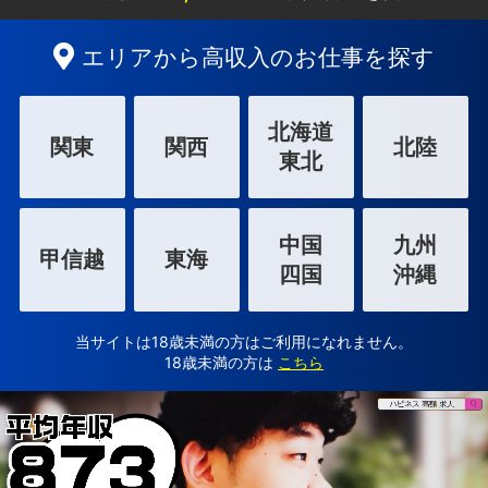
エリアから高収入のお仕事を探す
北海道
関東
関西
北陸
東北
中国
九州
甲信越
東海
四国
沖縄
当サイトは18歳未満の方はご利用になれません。
18歳未満の方は
こちら