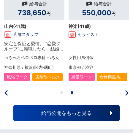
給与合計
給与合計
738,650
550,000
円
円
山内
(41歳)
神楽
(41歳)
店舗スタッフ
セラピスト
正
委
安定と保証と愛情。 “恋愛グ
ループ”に転職したら「結婚で
きました（笑）」
ぺろぺろベロベロ専科 ぺろんちょ
女性用風俗帝
神奈川県 / 横浜(関内·曙町)
東京都 / 渋谷
風俗ワーク
風俗ワーク
店舗型ヘルス
女性用風俗
（女風）
給与公開をもっと見る