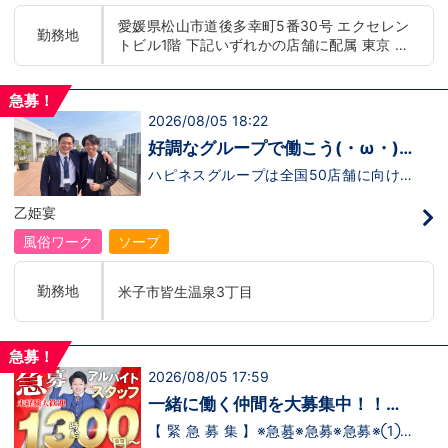
もまだ不安だな…と思う方は是非オフィシ
迎！学歴・職歴・性別など関係なく、スタ
愛媛県松山市道後多幸町5番30号 エクセレン
ャルサイトをご覧下さい。
ッフ一人ひとりが働きやすい環境のお店で
勤務地
トビル1階 下記いずれかの店舗に配属 東京 五
【https://happiness-group.biz/】※お手
す。現在多くの女性スタッフが勤務してお
数ですがコピー＆ペーストしてURLを開い
ります。業界経験のある方もない方もご応
反田：五反田駅から徒歩2分 池袋：池袋駅西
ていただければです。応募に迷ってる方や
募大歓迎です！キャスト経験のある方には
口から徒歩2分 吉原：三ノ輪駅から徒歩8分 神
他社と比較検討中など。そのような時は1
新人キャストさんにお仕事を教えるアドバ
急募！
奈川 横浜：京急線黄金町駅から徒歩8分 茨城
回サイトを見ていただければ何か変わるか
イザーのお仕事もございます。当グループ
2026/08/05 18:22
水戸：水戸駅からバス5分 北海道 札幌：すす
もしれません。アナタからのご連絡お待ち
は年功序列ではなく実力主義です。 頑張
きの駅から徒歩5分 中国・四国 鳥取：米子市
しております。
り次第でいくらでも店長や幹部枠への昇格
好調なグループで働こう(・ω・)
が可能なんです！力のある方には必要な席
皆生温泉 愛媛：松山道後温泉 九州・沖縄 福
ノ
をしっかりご用意できる環境ですのでご安
ハピネスグループは全国50店舗に向けて
岡：中洲川端駅から徒歩8分 沖縄：那覇市※出
心ください。実際に入社後、最短で8ヶ月
着々と店舗拡大中です！では！好調なハピ
店準備中 他にも続々出店予定 遠方からのご応
で店長になった先輩もいます。その先輩の
ネスグループで働く利点とは！？新しいお
乙姫宴
募の方にはWEB面接対応しております
あとにアナタも続きませんか！？
店がまた増えるので役職ポストに空き枠
有！！ つまり・・・ハピネスグループの
風俗ワーク
ソープ
中でも、今！1番役職に就けるチャンスが
転がっているんです。こ、これは…(ﾟДﾟ;)
「今」入社するべきじゃないです
勤務地
米子市皆生温泉3丁目
か！？！？ のし上がりたいなら、このビ
ッグチャンス見逃さないでください！！チ
ャンスの多いグループで上を目指しません
か？？当グループは年功序列ではなく実力
急募！
主義です。 頑張り次第でいくらでも店長
2026/08/05 17:59
や幹部枠への昇格が可能なんです！力のあ
る方には必要な席をしっかりご用意できる
一緒に働く仲間を大募集中！！
環境ですのでご安心ください。実際に入社
【アルバイト・送迎ドライバー急
後、最短で8ヶ月で店長になった先輩もい
【 緊 急 募 集 】※急募※急募※急募※①ス
ます。その先輩のあとにアナタも続きませ
タッフアルバイト！②お客様送迎ドライ