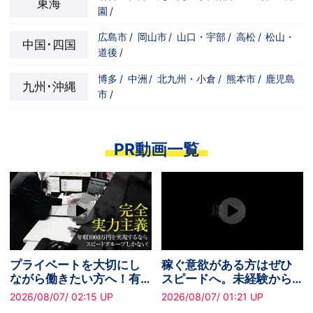
東海
園
/
広島市
/
岡山市
/
山口・宇部
/
高松
/
松山・
中国･四国
道後
/
博多
/
中洲
/
北九州・小倉
/
熊本市
/
鹿児島
九州･沖縄
市
/
PR動画一覧
プライベートを大切にし
稼ぐ意欲がある方はぜひ
ながら働きたい方へ！有
スピードへ。未経験から
給休暇あり
でも無理なく安定収入を
2026/08/07/ 02:15 UP
2026/08/07/ 01:21 UP
実現できます！