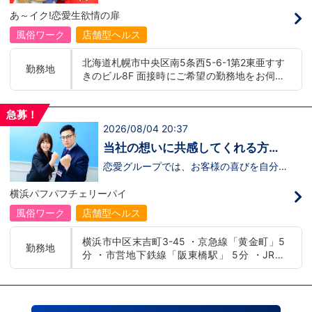
募】
んか！？ 勿論、男性だけではなく女性も
バー！店舗間5分程度お客様を送迎するだ
あ～イク!恋愛生欲情の扉
活躍中。ハピネスグループ初の女性店長だ
け！時給：①1,300円～②1,100円～勤務
って目指せます。それでもまだ迷ってるっ
時間：①早番：8:00～18:00 （食事休憩
風俗ワーク
店舗型ヘルス
て方は是非オフィシャルサイトをご覧下さ
あり：実働9時間） 遅番：16:00～翌
い。【https://happiness-group.biz/​】 ※
2:00（食事休憩あり：実働9時間）②土
北海道札幌市中央区南5条西5-6-1第2東亜すす
お手数ですがコピー＆ペーストしてURLを
日祝日の日中(9時～16時位まで)、平日夜
勤務地
きのビル8F 面接時にご希望の勤務地をお伺い
開いていただければです。先輩のインタビ
(夕方～24時位まで)※ご希望があれば、そ
ュー動画など、アナタが一歩踏み出すキッ
の他のシフト調整も可能です。お気軽にご
し、配属店舗を決定いたします。 入社後の転
カケになるものがあるかもしれません。是
相談ください。条件：①笑顔、元気な方
勤についても希望を考慮いたします。 ■土浦
非ご覧ください(^^)鳥取米子で 「オトコの
であればOK！②ご自身の車持ち込み
急募！
エリア：茨城県土浦市桜町 ・JR常磐線土浦駅
出稼ぎキャンペーン」実施中！1年勤務
OK！ 社用車利用も可能！（※社用車利
2026/08/04 20:37
■横浜エリア：神奈川県横浜市中区 ・京急線
480万円＋目標達成報奨金100万円☆※今
用時は時給変動あり）「今すぐ稼ぎた
黄金町駅、日ノ出町駅 ・市営地下鉄阪東橋
だけ限定引越し代も当社負担！！！
い！」「業界に興味はあるけどちょっと不
当社の想いに共感してくれる方、
安...」「運転が好き！」という方、大歓
駅、伊勢佐木長者町駅 ・JR横浜線関内駅 ■札
大募集‼
迎！スピード採用中につき、ご応募はお急
恋愛グループでは、お客様の喜びを自分自
幌エリア：北海道札幌市 地下鉄南北線すすき
ぎください！恋愛グループでは、お客様の
身の喜びに感じられるような人物を求めて
の駅
喜びを自分自身の喜びに感じられるような
います！・接客が好き・お客様が笑顔にな
横浜パフパフチェリーパイ
人物を求めています！・接客が好き・お客
ると自分も嬉しい・お客様だけでなく、働
様が笑顔になると自分も嬉しい・お客様だ
く仲間もキャストさんも笑顔になると嬉し
風俗ワーク
店舗型ヘルス
けでなく、働く仲間もキャストさんも笑顔
い・喜んで(楽しんで)もらう為にはどうし
になると嬉しい・喜んで(楽しんで)もらう
たらいいのか？を考えられる上記のような
横浜市中区末吉町3-45 ・京急線「黄金町」5
為にはどうしたらいいのか？を考えられる
方が当グループでは活躍の場を広げていま
勤務地
分 ・市営地下鉄線「阪東橋駅」 5分 ・JR線
上記のような方が当グループでは活躍の場
す。他にも…・失敗しても諦めない！・と
を広げています。他にも…・失敗しても諦
にかくやる気だけは負けない！・環境を変
「関内駅」15分
めない！・とにかくやる気だけは負けな
えてチャレンジしたい！・とにかくお給料
い！・環境を変えてチャレンジしたい！・
をあげたい！など。接客業経験がないから
とにかくお給料をあげたい！など。接客業
ダメという事は一切なく、自分の将来のビ
経験がないからダメという事は一切なく、
ジョンの為にこうしたい！こうなりたい！