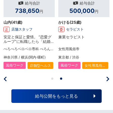
給与合計
給与合計
738,650
500,000
円
円
山内
(41歳)
かける
(25歳)
店舗スタッフ
セラピスト
正
委
安定と保証と愛情。 “恋愛グ
兼業セラピスト
ループ”に転職したら「結婚で
きました（笑）」
ぺろぺろベロベロ専科 ぺろんちょ
女性用風俗帝
神奈川県 / 横浜(関内·曙町)
東京都 / 渋谷
風俗ワーク
風俗ワーク
店舗型ヘルス
女性用風俗
（女風）
給与公開をもっと見る