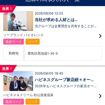
急募！
2026/08/06 12:33
当社が求める人材とは…
当グループは企業理念を共有することがで
き、【情熱】【向上心】【チャレンジ精
神】を持っている方を求めています。さら
ソープランド バイオレンス
に！『ハピネスグループは、店舗数が増え
ます！！』つまり…【店長/幹部】の空き
風俗ワーク
ソープ
枠があるってことです。実際に働いてみ
て、上が詰まってて空き枠が無い…全然役
職者になれない(´;ω;｀)なんて経験はあり
勤務地
豊島区西池袋1-36-9
ませんか？？当グループは年功序列ではな
く実力主義です。頑張り次第でいくらでも
店長や幹部枠への昇格が可能なんです！力
のある方には必要な席をしっかりご用意で
急募！
きる環境ですのでご安心ください。実際に
2026/08/05 18:45
入社後、最短で8ヶ月で店長になった先輩
もいます。その先輩のあとにアナタも続き
ハピネスグループ新店続々オープ
ませんか！？勿論、男性だけではなく女性
ン決定！
も活躍中。ハピネスグループ初の女性店長
2026年もハピネスグループの新店オープ
だって目指せます。ハピネスグループはナ
ンが決定！新しいお店で新しい環境で働い
イトレジャー業界だからといって一般大手
てみませんか？いままでの職歴も学歴も一
ハピネス＆ドリーム 松山道後温泉
企業様に引けを取らない体制で取り組んで
切関係ありません。頑張り次第で20代で
いる会社です。そのため、誰もが安心して
年収1000万円も夢じゃないんです！一般
風俗ワーク
ソープ
入社・勤務のできる環境なのです。それで
職からの転職や、女性からのご応募大歓