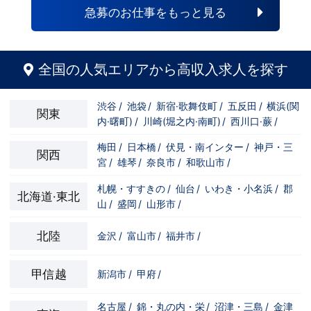
自分の将来のビジョンの為にこうしたい！
と強い意志を持ってる方にも平等にチャン
急募のお仕事をもっと見る
こうなりたい！と強い意志を持ってる方に
スがある職場になっています。その為、未
も平等にチャンスがある職場になっていま
経験からの応募も大歓迎です。今働いてる
す。その為、未経験からの応募も大歓迎で
先輩方は、異業種から転職してきた方が圧
す。今働いてる先輩方は、異業種から転職
倒的に多いです。「ちょっと求めてる人物
してきた方が圧倒的に多いです。「ちょっ
像と自分は違うかも…？」と思う方もいる
全国の人気エリアから高収入求人を探す
と求めてる人物像と自分は違うかも…？」
と思います。ですが、よく考えてくださ
と思う方もいると思います。ですが、よく
い。全てが当てはまる人の方が少ないと思
考えてください。全てが当てはまる人の方
います。ココは自分にも当てはまる！で十
渋谷
/
池袋
/
新宿·歌舞伎町
/
五反田
/
横浜(関
が少ないと思います。ココは自分にも当て
分なんです。まずは応募して、面接時にあ
関東
内·曙町)
/
川崎(堀之内·南町)
/
西川口·蕨
/
はまる！で十分なんです。まずは応募し
なたの想いを聞かせてください。その後、
て、面接時にあなたの想いを聞かせてくだ
私たちの想いを説明させていただきます。
さい。その後、私たちの想いを説明させて
その話の中で共感できるか/出来ないかだ
梅田
/
日本橋
/
伏見・南インター
/
神戸・三
関西
いただきます。その話の中で共感できる
と思います。ご応募お待ちしておりま
宮
/
雄琴
/
奈良市
/
和歌山市
/
か/出来ないかだと思います。ご応募お待
す！！
ちしております！！
札幌・すすきの
/
仙台
/
いわき・小名浜
/
郡
北海道·東北
山
/
盛岡
/
山形市
/
北陸
金沢
/
富山市
/
福井市
/
甲信越
新潟市
/
甲府
/
名古屋
/
錦・丸の内・栄
/
沼津・三島
/
金津