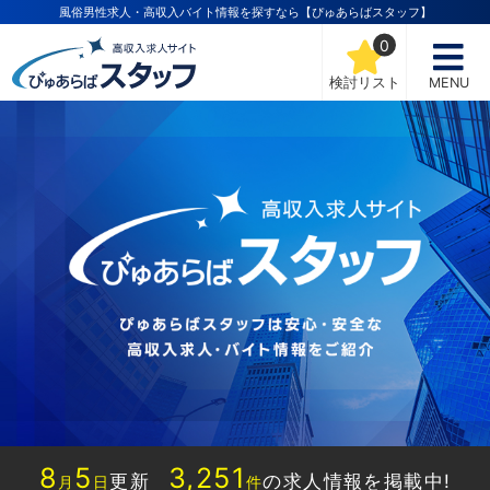
風俗男性求人・高収入バイト情報を探すなら【ぴゅあらばスタッフ】
0
検討リスト
MENU
8
5
3,251
更新
の求人情報を掲載中!
月
日
件