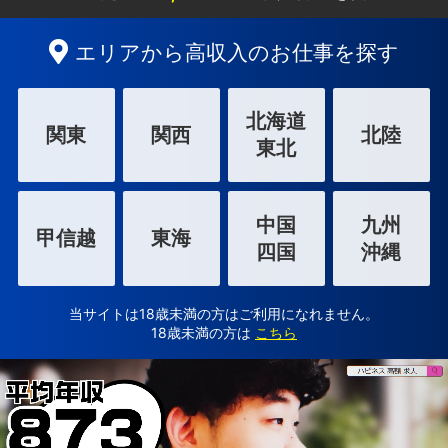
エリアから高収入のお仕事を探す
北海道
関東
関西
北陸
東北
中国
九州
甲信越
東海
四国
沖縄
当サイトは18歳未満の方はご利用になれません。
18歳未満の方は
こちら