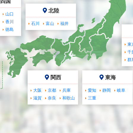
･四国
北陸
山口
香川
石川
富山
福井
徳島
東
千
群
関西
東海
大阪
京都
兵庫
愛知
静岡
岐阜
滋賀
奈良
和歌山
三重