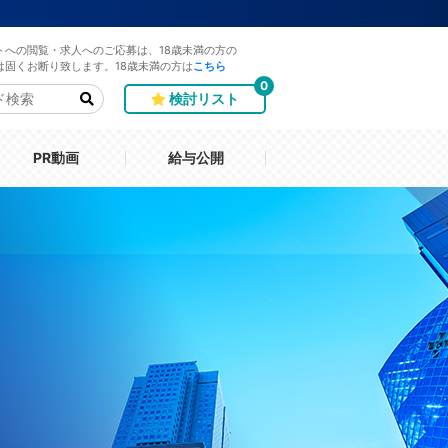
トへの閲覧・求人へのご応募は、18歳未満の方の
は固くお断り致します。18歳未満の方は
こちら
0
検討リスト
PR動画
給与公開