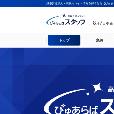
風俗男性求人・高収入バイト情報を探すなら【ぴゅあ
8
7
月
日更新
トップ
急募