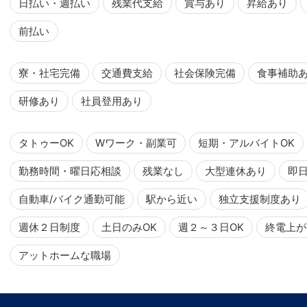
日払い・週払い
残業代支給
賞与あり
昇給あり
前払い
寮・社宅完備
交通費支給
社会保険完備
食事補助
研修あり
社員登用あり
タトゥーOK
Wワーク・副業可
短期・アルバイトOK
勤務時間・曜日応相談
残業なし
大型連休あり
即
自動車/バイク通勤可能
駅から近い
独立支援制度あり
週休２日制度
土日のみOK
週２～３日OK
終電上が
アットホームな職場