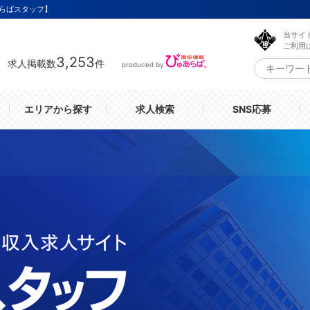
らばスタッフ】
当サイ
ご利用
3,253
求人掲載数
件
produced by
エリアから探す
求人検索
SNS応募