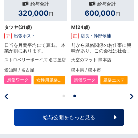
給与合計
給与合計
600,000
1,082,500
円
円
(24歳)
S
(27歳)
Y
(3
店長・幹部候補
店長・幹部候補
正
委
から風俗関係のお仕事に興
とにかく稼げる仕事に就きた
店長
があり、この会社は社会保
いと思い、 目標なども無くこ
す。
完備に福利厚生も手厚く安
の仕事に辿り着きました！ 初
たの
空のマット 熊本店
スピード京橋店【スピードグループ】
天空
できると思い入社したいと
めは言われるがまま… といっ
なり
いました！ 業界未経験とい
た形で働いていましたが、 や
果が
本県 / 熊本市
大阪府 / 京橋
熊本県
事もあり最初は不安もあり
りがいを感じる事も増え、夢
店長
したが先輩方の手厚いサポ
も出来て 上を目指して頑張る
を感
風俗ワーク
風俗ワーク
風
風俗エステ
ホテヘル
トもあり今では毎日楽しく
ようになりました！ 入社して
事をさせていただいてま
1年半で店を任されるようにな
！ こんなに成長が実感で
り今は目標に向けて精進して
、仕事が楽しく、お給料が
いる最中です！
らえるグループは他にない
思います！
給与公開をもっと見る