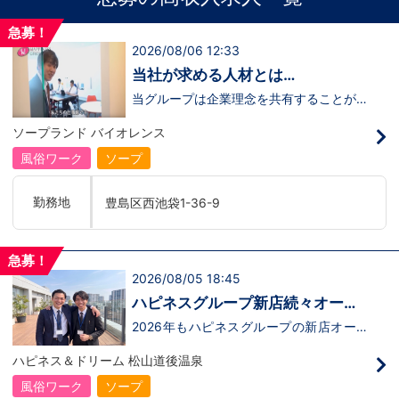
急募！
2026/08/06 12:33
当社が求める人材とは…
当グループは企業理念を共有することがで
き、【情熱】【向上心】【チャレンジ精
神】を持っている方を求めています。さら
ソープランド バイオレンス
に！『ハピネスグループは、店舗数が増え
ます！！』つまり…【店長/幹部】の空き
風俗ワーク
ソープ
枠があるってことです。実際に働いてみ
て、上が詰まってて空き枠が無い…全然役
職者になれない(´;ω;｀)なんて経験はあり
勤務地
豊島区西池袋1-36-9
ませんか？？当グループは年功序列ではな
く実力主義です。頑張り次第でいくらでも
店長や幹部枠への昇格が可能なんです！力
のある方には必要な席をしっかりご用意で
急募！
きる環境ですのでご安心ください。実際に
2026/08/05 18:45
入社後、最短で8ヶ月で店長になった先輩
もいます。その先輩のあとにアナタも続き
ハピネスグループ新店続々オープ
ませんか！？勿論、男性だけではなく女性
ン決定！
も活躍中。ハピネスグループ初の女性店長
2026年もハピネスグループの新店オープ
だって目指せます。ハピネスグループはナ
ンが決定！新しいお店で新しい環境で働い
イトレジャー業界だからといって一般大手
てみませんか？いままでの職歴も学歴も一
ハピネス＆ドリーム 松山道後温泉
企業様に引けを取らない体制で取り組んで
切関係ありません。頑張り次第で20代で
いる会社です。そのため、誰もが安心して
年収1000万円も夢じゃないんです！一般
風俗ワーク
ソープ
入社・勤務のできる環境なのです。それで
職からの転職や、女性からのご応募大歓