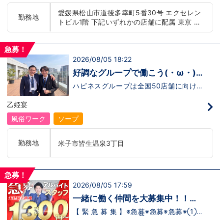
もまだ不安だな…と思う方は是非オフィシ
迎！学歴・職歴・性別など関係なく、スタ
愛媛県松山市道後多幸町5番30号 エクセレン
ャルサイトをご覧下さい。
ッフ一人ひとりが働きやすい環境のお店で
勤務地
トビル1階 下記いずれかの店舗に配属 東京 五
【https://happiness-group.biz/】※お手
す。現在多くの女性スタッフが勤務してお
数ですがコピー＆ペーストしてURLを開い
ります。業界経験のある方もない方もご応
反田：五反田駅から徒歩2分 池袋：池袋駅西
ていただければです。応募に迷ってる方や
募大歓迎です！キャスト経験のある方には
口から徒歩2分 吉原：三ノ輪駅から徒歩8分 神
他社と比較検討中など。そのような時は1
新人キャストさんにお仕事を教えるアドバ
急募！
奈川 横浜：京急線黄金町駅から徒歩8分 茨城
回サイトを見ていただければ何か変わるか
イザーのお仕事もございます。当グループ
2026/08/05 18:22
水戸：水戸駅からバス5分 北海道 札幌：すす
もしれません。アナタからのご連絡お待ち
は年功序列ではなく実力主義です。 頑張
きの駅から徒歩5分 中国・四国 鳥取：米子市
しております。
り次第でいくらでも店長や幹部枠への昇格
好調なグループで働こう(・ω・)
が可能なんです！力のある方には必要な席
皆生温泉 愛媛：松山道後温泉 九州・沖縄 福
ノ
をしっかりご用意できる環境ですのでご安
ハピネスグループは全国50店舗に向けて
岡：中洲川端駅から徒歩8分 沖縄：那覇市※出
心ください。実際に入社後、最短で8ヶ月
着々と店舗拡大中です！では！好調なハピ
店準備中 他にも続々出店予定 遠方からのご応
で店長になった先輩もいます。その先輩の
ネスグループで働く利点とは！？新しいお
乙姫宴
募の方にはWEB面接対応しております
あとにアナタも続きませんか！？
店がまた増えるので役職ポストに空き枠
有！！ つまり・・・ハピネスグループの
風俗ワーク
ソープ
中でも、今！1番役職に就けるチャンスが
転がっているんです。こ、これは…(ﾟДﾟ;)
「今」入社するべきじゃないです
勤務地
米子市皆生温泉3丁目
か！？！？ のし上がりたいなら、このビ
ッグチャンス見逃さないでください！！チ
ャンスの多いグループで上を目指しません
か？？当グループは年功序列ではなく実力
急募！
主義です。 頑張り次第でいくらでも店長
2026/08/05 17:59
や幹部枠への昇格が可能なんです！力のあ
る方には必要な席をしっかりご用意できる
一緒に働く仲間を大募集中！！
環境ですのでご安心ください。実際に入社
【アルバイト・送迎ドライバー急
後、最短で8ヶ月で店長になった先輩もい
【 緊 急 募 集 】※急募※急募※急募※①ス
ます。その先輩のあとにアナタも続きませ
タッフアルバイト！②お客様送迎ドライ