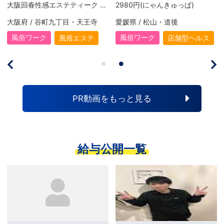
(にゃんきゅっぱ)
スピード梅田【スピードグループ】
エコ天王寺
 松山・道後
大阪府 / 梅田
大阪府 / 
ク
風俗ワーク
風俗ワーク
店舗型ヘルス
ホテヘル
PR動画をもっと見る
給与公開一覧