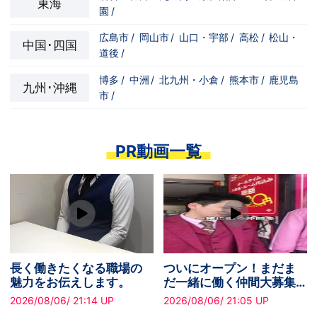
東海
園
/
広島市
/
岡山市
/
山口・宇部
/
高松
/
松山・
中国･四国
道後
/
博多
/
中洲
/
北九州・小倉
/
熊本市
/
鹿児島
九州･沖縄
市
/
PR動画一覧
オープン！まだま
25年以上続く安心の実績
成果を正
に働く仲間大募集
で、安定してしっかり稼
場です。
！
げるスピードグループで
06/ 21:05 UP
2026/08/06/ 21:39 UP
2026/08/06
す！