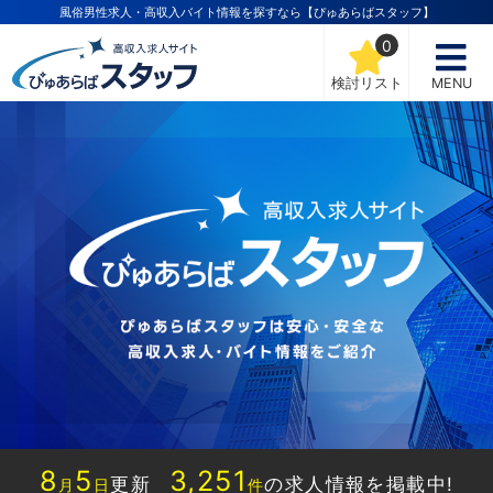
風俗男性求人・高収入バイト情報を探すなら【ぴゅあらばスタッフ】
0
検討リスト
MENU
8
5
3,251
更新
の求人情報を掲載中!
月
日
件