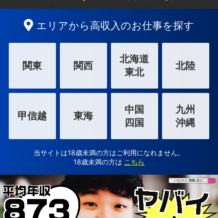
エリアから高収入のお仕事を探す
北海道
関東
関西
北陸
東北
中国
九州
甲信越
東海
四国
沖縄
当サイトは18歳未満の方はご利用になれません。
18歳未満の方は
こちら