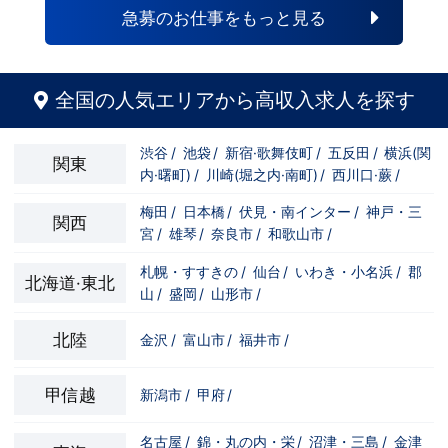
自分の将来のビジョンの為にこうしたい！
と強い意志を持ってる方にも平等にチャン
急募のお仕事をもっと見る
こうなりたい！と強い意志を持ってる方に
スがある職場になっています。その為、未
も平等にチャンスがある職場になっていま
経験からの応募も大歓迎です。今働いてる
す。その為、未経験からの応募も大歓迎で
先輩方は、異業種から転職してきた方が圧
す。今働いてる先輩方は、異業種から転職
倒的に多いです。「ちょっと求めてる人物
してきた方が圧倒的に多いです。「ちょっ
像と自分は違うかも…？」と思う方もいる
全国の人気エリアから高収入求人を探す
と求めてる人物像と自分は違うかも…？」
と思います。ですが、よく考えてくださ
と思う方もいると思います。ですが、よく
い。全てが当てはまる人の方が少ないと思
考えてください。全てが当てはまる人の方
います。ココは自分にも当てはまる！で十
渋谷
/
池袋
/
新宿·歌舞伎町
/
五反田
/
横浜(関
が少ないと思います。ココは自分にも当て
分なんです。まずは応募して、面接時にあ
関東
内·曙町)
/
川崎(堀之内·南町)
/
西川口·蕨
/
はまる！で十分なんです。まずは応募し
なたの想いを聞かせてください。その後、
て、面接時にあなたの想いを聞かせてくだ
私たちの想いを説明させていただきます。
さい。その後、私たちの想いを説明させて
その話の中で共感できるか/出来ないかだ
梅田
/
日本橋
/
伏見・南インター
/
神戸・三
関西
いただきます。その話の中で共感できる
と思います。ご応募お待ちしておりま
宮
/
雄琴
/
奈良市
/
和歌山市
/
か/出来ないかだと思います。ご応募お待
す！！
ちしております！！
札幌・すすきの
/
仙台
/
いわき・小名浜
/
郡
北海道·東北
山
/
盛岡
/
山形市
/
北陸
金沢
/
富山市
/
福井市
/
甲信越
新潟市
/
甲府
/
名古屋
/
錦・丸の内・栄
/
沼津・三島
/
金津