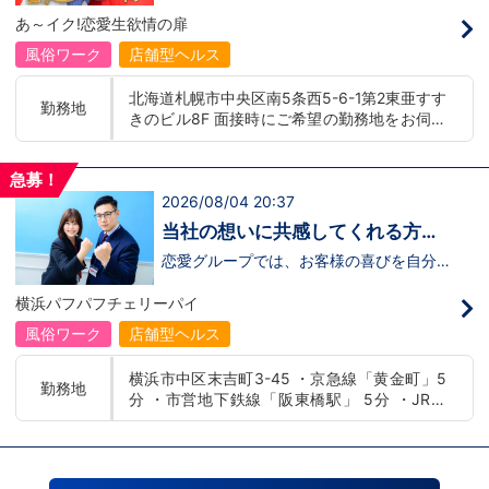
募】
んか！？ 勿論、男性だけではなく女性も
バー！店舗間5分程度お客様を送迎するだ
あ～イク!恋愛生欲情の扉
活躍中。ハピネスグループ初の女性店長だ
け！時給：①1,300円～②1,100円～勤務
って目指せます。それでもまだ迷ってるっ
時間：①早番：8:00～18:00 （食事休憩
風俗ワーク
店舗型ヘルス
て方は是非オフィシャルサイトをご覧下さ
あり：実働9時間） 遅番：16:00～翌
い。【https://happiness-group.biz/​】 ※
2:00（食事休憩あり：実働9時間）②土
北海道札幌市中央区南5条西5-6-1第2東亜すす
お手数ですがコピー＆ペーストしてURLを
日祝日の日中(9時～16時位まで)、平日夜
勤務地
きのビル8F 面接時にご希望の勤務地をお伺い
開いていただければです。先輩のインタビ
(夕方～24時位まで)※ご希望があれば、そ
ュー動画など、アナタが一歩踏み出すキッ
の他のシフト調整も可能です。お気軽にご
し、配属店舗を決定いたします。 入社後の転
カケになるものがあるかもしれません。是
相談ください。条件：①笑顔、元気な方
勤についても希望を考慮いたします。 ■土浦
非ご覧ください(^^)鳥取米子で 「オトコの
であればOK！②ご自身の車持ち込み
急募！
エリア：茨城県土浦市桜町 ・JR常磐線土浦駅
出稼ぎキャンペーン」実施中！1年勤務
OK！ 社用車利用も可能！（※社用車利
2026/08/04 20:37
■横浜エリア：神奈川県横浜市中区 ・京急線
480万円＋目標達成報奨金100万円☆※今
用時は時給変動あり）「今すぐ稼ぎた
黄金町駅、日ノ出町駅 ・市営地下鉄阪東橋
だけ限定引越し代も当社負担！！！
い！」「業界に興味はあるけどちょっと不
当社の想いに共感してくれる方、
安...」「運転が好き！」という方、大歓
駅、伊勢佐木長者町駅 ・JR横浜線関内駅 ■札
大募集‼
迎！スピード採用中につき、ご応募はお急
恋愛グループでは、お客様の喜びを自分自
幌エリア：北海道札幌市 地下鉄南北線すすき
ぎください！恋愛グループでは、お客様の
身の喜びに感じられるような人物を求めて
の駅
喜びを自分自身の喜びに感じられるような
います！・接客が好き・お客様が笑顔にな
横浜パフパフチェリーパイ
人物を求めています！・接客が好き・お客
ると自分も嬉しい・お客様だけでなく、働
様が笑顔になると自分も嬉しい・お客様だ
く仲間もキャストさんも笑顔になると嬉し
風俗ワーク
店舗型ヘルス
けでなく、働く仲間もキャストさんも笑顔
い・喜んで(楽しんで)もらう為にはどうし
になると嬉しい・喜んで(楽しんで)もらう
たらいいのか？を考えられる上記のような
横浜市中区末吉町3-45 ・京急線「黄金町」5
為にはどうしたらいいのか？を考えられる
方が当グループでは活躍の場を広げていま
勤務地
分 ・市営地下鉄線「阪東橋駅」 5分 ・JR線
上記のような方が当グループでは活躍の場
す。他にも…・失敗しても諦めない！・と
を広げています。他にも…・失敗しても諦
にかくやる気だけは負けない！・環境を変
「関内駅」15分
めない！・とにかくやる気だけは負けな
えてチャレンジしたい！・とにかくお給料
い！・環境を変えてチャレンジしたい！・
をあげたい！など。接客業経験がないから
とにかくお給料をあげたい！など。接客業
ダメという事は一切なく、自分の将来のビ
経験がないからダメという事は一切なく、
ジョンの為にこうしたい！こうなりたい！