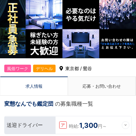
東京都 / 鶯谷
風俗ワーク
デリヘル
求人情報
応募・お問い合わせ
変態なんでも鑑定団
の募集職種一覧
1,300
送迎ドライバー
ア
時給:
円～