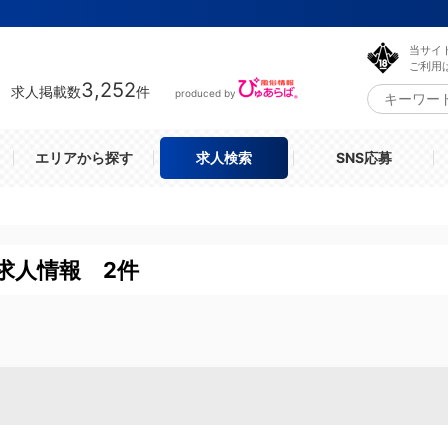
当サイ
ご利用
3,252
求人掲載数
件
produced by
エリアから探す
求人検索
SNS応募
求人情報 2件