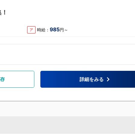
集！
985
時給：
円～
ア
存
詳細をみる