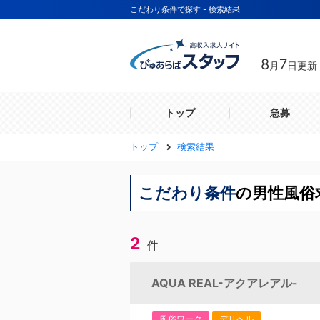
こだわり条件で探す - 検索結果
8
7
月
日更新
トップ
急募
トップ
検索結果
こだわり条件
の男性風俗
2
件
AQUA REAL-アクアレアル-
風俗ワーク
デリヘル