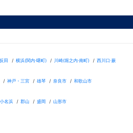
反田
横浜(関内·曙町)
川崎(堀之内·南町)
西川口·蕨
神戸・三宮
雄琴
奈良市
和歌山市
小名浜
郡山
盛岡
山形市