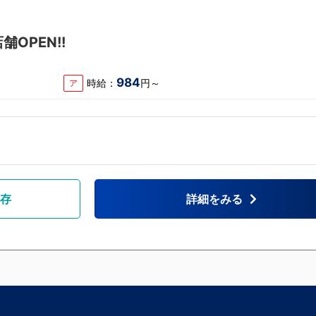
OPEN!!
984
時給：
円～
ア
存
詳細をみる