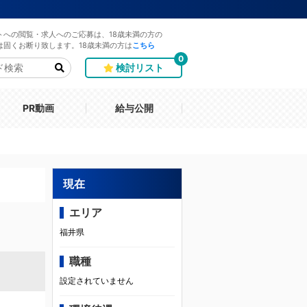
トへの閲覧・求人へのご応募は、18歳未満の方の
は固くお断り致します。18歳未満の方は
こちら
0
検討リスト
PR動画
給与公開
現在
エリア
福井県
職種
設定されていません