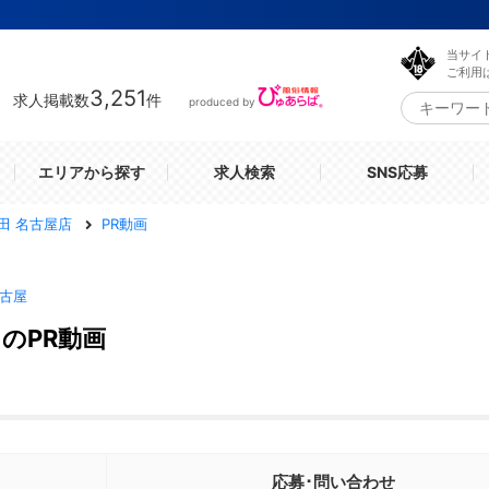
当サイ
ご利用
3,251
求人掲載数
件
produced by
エリアから探す
求人検索
SNS応募
田 名古屋店
PR動画
古屋
のPR動画
応募･問い合わせ