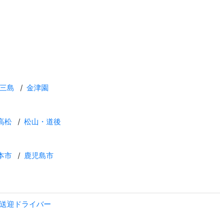
三島
金津園
高松
松山・道後
本市
鹿児島市
送迎ドライバー