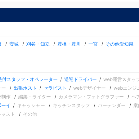
田
安城
刈谷・知立
豊橋・豊川
一宮
その他愛知県
受付スタッフ・オペレーター
送迎ドライバー
web運営スタッ
ター
出張ホスト
セラピスト
webデザイナー
webエンジ
像制作
編集・ライター
カメラマン・フォトグラファー
ヘ
ボーイ
キャッシャー
キッチンスタッフ
バーテンダー
案
キャスト
その他