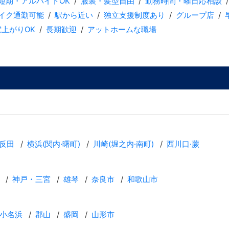
短期・アルバイトOK
服装・髪型自由
勤務時間・曜日応相談
バイク通勤可能
駅から近い
独立支援制度あり
グループ店
電上がりOK
長期歓迎
アットホームな職場
反田
横浜(関内·曙町)
川崎(堀之内·南町)
西川口·蕨
神戸・三宮
雄琴
奈良市
和歌山市
小名浜
郡山
盛岡
山形市