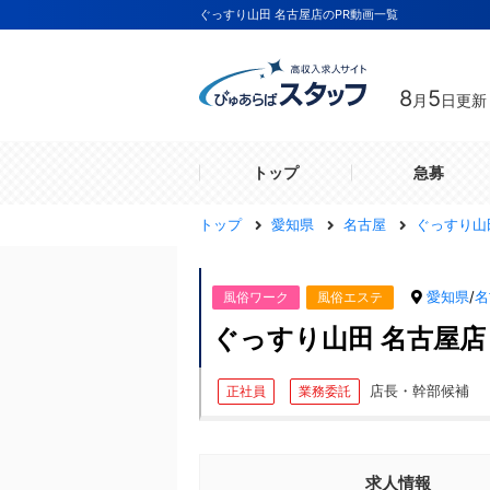
ぐっすり山田 名古屋店のPR動画一覧
8
5
月
日更新
トップ
急募
トップ
愛知県
名古屋
ぐっすり山
愛知県
/
名
風俗ワーク
風俗エステ
ぐっすり山田 名古屋店
店長・幹部候補
正社員
業務委託
求人情報