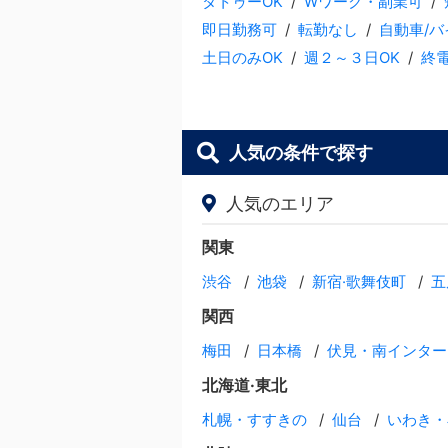
タトゥーOK
Wワーク・副業可
即日勤務可
転勤なし
自動車/
土日のみOK
週２～３日OK
終
人気の条件で探す
人気のエリア
関東
渋谷
池袋
新宿·歌舞伎町
五
関西
梅田
日本橋
伏見・南インター
北海道·東北
札幌・すすきの
仙台
いわき・