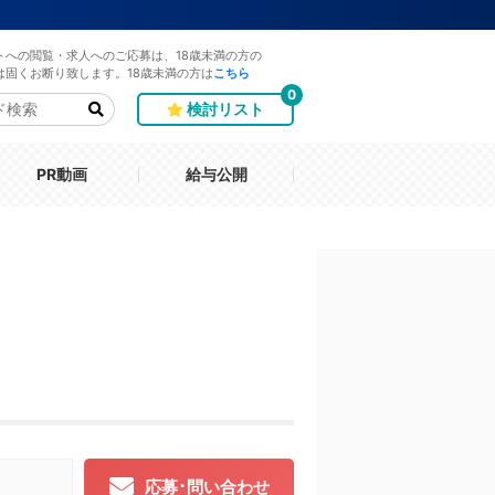
トへの閲覧・求人へのご応募は、18歳未満の方の
は固くお断り致します。18歳未満の方は
こちら
0
検討リスト
PR動画
給与公開
応募･問い合わせ